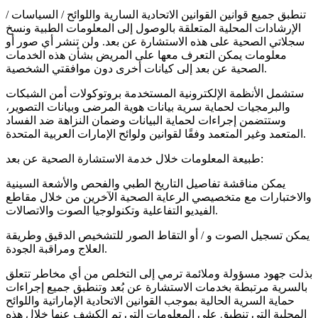
تنطبق جميع قوانين القوانين الاتحادية السارية واللوائح / السياسات /
الإرشادات المحلية المتعلقة بالوصول إلى المعلومات الطبية ونسخ
سجلاتي الصحية على هذه الاستشارة عن بعد. ولن تنشر أي صور أو
معلومات يمكن التعرف معها على المريض بشأن هذه الخدمات
الصحية عن بعد إلى كيانات أخرى دون موافقتي الشخصية.
ستشمل الأنظمة الإلكترونية المستخدمة بروتوكولات أمن الشبكات
والبرمجيات لحماية سرية بيانات هوية المرضى وبيانات التصوير،
وستتضمن إجراءات لحماية البيانات وضمان النزاهة ضد الفساد
المتعمد وغير المتعمد وفقًا لقوانين ولوائح الإمارات العربية المتحدة.
طبيعة المعلومات خلال خدمة الاستشارة الصحية عن بعد:
يمكن مناقشة تفاصيل التاريخ الطبي والفحص والأشعة السينية
والاختبارات مع متخصيصي الرعاية الصحية الآخرين من خلال مقاطع
الفيديو التفاعلية وتكنولوجيا الصوت والاتصالات.
يمكن تسجيل الصوت و / أو التقاط الصور للتشخيص الدقيق وطريقة
العلاج ومراقبة الجودة.
بذلت جهود مسؤولة وملائمة ترمي إلى التخلص من أي مخاطر تتعلق
بالسرية مرتبطة بخدمات الاستشارة عن بُعد وتنطبق جميع إجراءات
حماية السرية الحالية بموجب القوانين الاتحادية الإماراتية واللوائح
المحلية التي تنطبق على المعلومات التي تم الكشف عنها خلال هذه