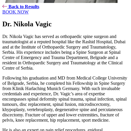
Back to Results
BOOK NOW
Dr. Nikola Vagic
Dr. Nikola Vagic has served as orthopaedic spine surgeon and
traumatologist at a reputed hospital like the Rashid Hospital, Dubai
and at the Institute of Orthopaedic Surgery and Traumatology,
Serbia. His experience includes being a Spine Surgeon at Spinal
Centre of Emergency and Trauma Department, Belgrade and a
resident in Orthopaedic Surgery and Traumatology at the Clinical
Centre of Serbia.
Following his graduation and MD from Medical College University
of Belgrade, Serbia, he completed his Fellowship in Spine Surgery
from Klinik Harlaching Munich Germany. With such invaluable
credentials and experience, Dr. Vagic’s area of expertise
encompasses spinal deformity spinal trauma, spinal infection, spinal
tumours, disc replacement, spinal fusion, microdiscectomy,
khypoplasty, vertebroplasty, degenerative spine and percutaneous
discectomy. Fracture of upper and lower extremities, fracture of
pelvis, knee replacement, hip replacement, sport medicine.
He is also an expert on pain relief procedures, epidural