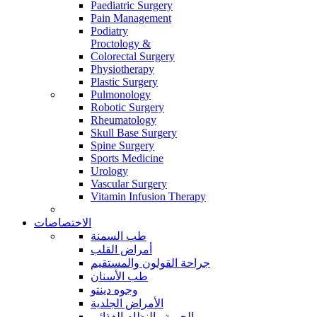
Paediatric Surgery
Pain Management
Podiatry
Proctology &
Colorectal Surgery
Physiotherapy
Plastic Surgery
Pulmonology
Robotic Surgery
Rheumatology
Skull Base Surgery
Spine Surgery
Sports Medicine
Urology
Vascular Surgery
Vitamin Infusion Therapy
الاختصاصات
طب السمنة
أمراض القلب
جراحة القولون والمستقيم
طب الأسنان
وجوه دينتو
الأمراض الجلدية
الحمية والنظام الغذائي