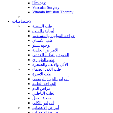
Urology
Vascular Surgery
Vitamin Infusion Therapy
الاختصاصات
طب السمنة
أمراض القلب
جراحة القولون والمستقيم
طب الأسنان
ﻮﺟﻮﻫ ﺪﻴﻨﺗﻭ
الأمراض الجلدية
الحمية والنظام الغذائي
طب الطوارئ
الأذن والأنف والحنجرة
طب الغدد الصماء
طب الأسرة
أمراض الجهاز الهضمي
الجراحة العامة
أمراض الدم
الطب الباطني
صحة العقل
أمراض الكلى
أمراض الأعصاب
جراحة الاعصاب