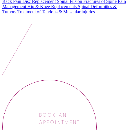
Back Pain
Disc Replacement
Spinal Fusion
Fractures of Spine
Pain
Management
Hip & Knee Replacements
Spinal Deformities &
Tumors
Treatment of Tendons & Muscular injuries
BOOK AN
APPOINTMENT