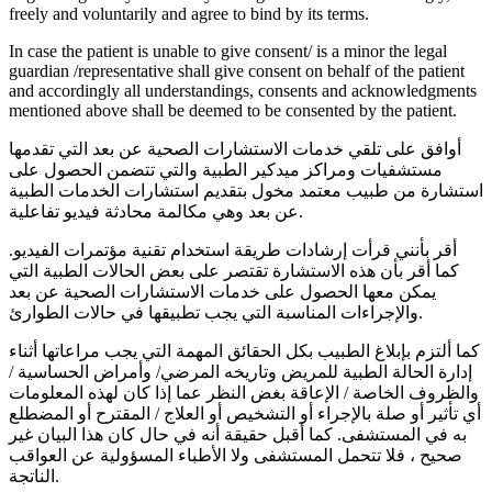
freely and voluntarily and agree to bind by its terms.
In case the patient is unable to give consent/ is a minor the legal
guardian /representative shall give consent on behalf of the patient
and accordingly all understandings, consents and acknowledgments
mentioned above shall be deemed to be consented by the patient.
أوافق على تلقي خدمات الاستشارات الصحية عن بعد التي تقدمها
مستشفيات ومراكز ميدكير الطبية والتي تتضمن الحصول على
استشارة من طبيب معتمد مخول بتقديم استشارات الخدمات الطبية
عن بعد وهي مكالمة محادثة فيديو تفاعلية.
أقر بأنني قرأت إرشادات طريقة استخدام تقنية مؤتمرات الفيديو.
كما أقر بأن هذه الاستشارة تقتصر على بعض الحالات الطبية التي
يمكن معها الحصول على خدمات الاستشارات الصحية عن بعد
والإجراءات المناسبة التي يجب تطبيقها في حالات الطوارئ.
كما ألتزم بإبلاغ الطبيب بكل الحقائق المهمة التي يجب مراعاتها أثناء
إدارة الحالة الطبية للمريض وتاريخه المرضي/ وأمراض الحساسية /
والظروف الخاصة / الإعاقة بغض النظر عما إذا كان لهذه المعلومات
أي تأثير أو صلة بالإجراء أو التشخيص أو العلاج / المقترح أو المضطلع
به في المستشفى. كما أقبل حقيقة أنه في حال كان هذا البيان غير
صحيح ، فلا تتحمل المستشفى ولا الأطباء المسؤولية عن العواقب
الناتجة.