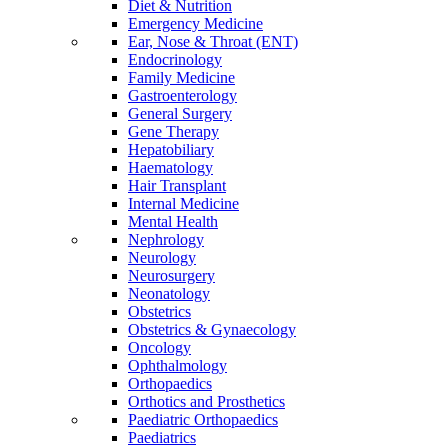
Diet & Nutrition
Emergency Medicine
Ear, Nose & Throat (ENT)
Endocrinology
Family Medicine
Gastroenterology
General Surgery
Gene Therapy
Hepatobiliary
Haematology
Hair Transplant
Internal Medicine
Mental Health
Nephrology
Neurology
Neurosurgery
Neonatology
Obstetrics
Obstetrics & Gynaecology
Oncology
Ophthalmology
Orthopaedics
Orthotics and Prosthetics
Paediatric Orthopaedics
Paediatrics