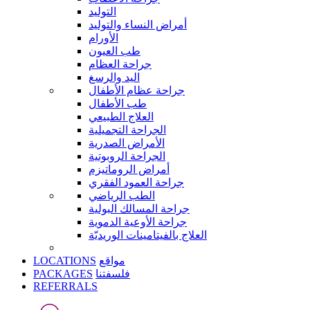
التوليد
أمراض النساء والتوليد
الأورام
طب العيون
جراحة العظام
اليد والرسغ
جراحة عظام الأطفال
طب الأطفال
العلاج الطبيعي
الجراحة التجميلية
الأمراض الصدرية
الجراحة الروبوتية
أمراض الروماتيزم
جراحة العمود الفقري
الطب الرياضي
جراحة المسالك البولية
جراحة الأوعية الدموية
العلاج بالفيتامينات الوريديّة
LOCATIONS
مواقع
PACKAGES
فلسفتنا
REFERRALS