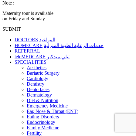
Note :
Maternity tour is availiable
on Friday and Sunday .
SUBMIT
DOCTORS
المواعيد
HOMECARE
خدمات الرعاية الطبية المنزلية
REFERRAL
teleMEDCARE
تيلي ميدكير
SPECIALITIES
Aesthetics
Bariatric Surgery
Cardiology
Dentistry
Dento faces
Dermatology
Diet & Nutrition
Emergency Medicine
Ear, Nose & Throat (ENT)
Eating Disorders
Endocrinology
Family Medicine
Fertility