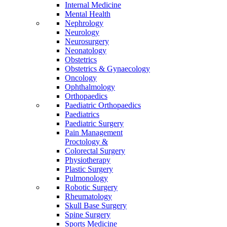
Internal Medicine
Mental Health
Nephrology
Neurology
Neurosurgery
Neonatology
Obstetrics
Obstetrics & Gynaecology
Oncology
Ophthalmology
Orthopaedics
Paediatric Orthopaedics
Paediatrics
Paediatric Surgery
Pain Management
Proctology &
Colorectal Surgery
Physiotherapy
Plastic Surgery
Pulmonology
Robotic Surgery
Rheumatology
Skull Base Surgery
Spine Surgery
Sports Medicine