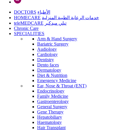
DOCTORS
الأطباء
HOMECARE
خدمات الرعاية الطبية المنزلية
teleMEDCARE
تيلي ميدكير
Chronic Care
SPECIALITIES
Arm & Hand Surgery
Bariatric Surgery
Audiology
Cardiology
Dentistry
Dento faces
Dermatology
Diet & Nutrition
Emergency Medicine
Ear, Nose & Throat (ENT)
Endocrinology
Family Medicine
Gastroenterology
General Surgery
Gene Therapy
Hepatobiliary
Haematology
Hair Transplant