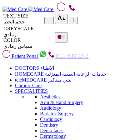
TEXT SIZE
حجم الخط
GREYSCALE
رمادي
COLOR
مقياس رمادي
800 633 2273
Patient Portal
DOCTORS
الأطباء
HOMECARE
خدمات الرعاية الطبية المنزلية
teleMEDCARE
تيلي ميدكير
Chronic Care
SPECIALITIES
Aesthetics
Arm & Hand Surgery
Audiology
Bariatric Surgery
Cardiology
Dentistry
Dento faces
Dermatology