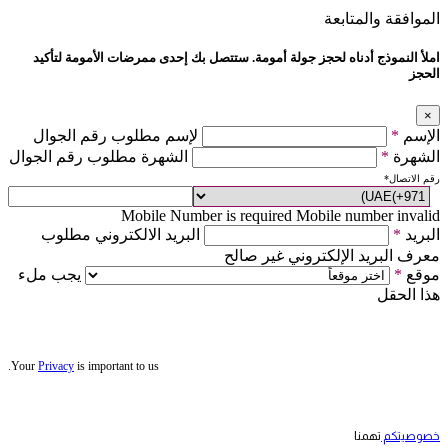
الموافقة والمتابعة
املأ النموذج أدناه لحجز جولة أمومة. ستتصل بك إحدى ممرضات الأمومة لتأكيد
الحجز
×
الإسم
*
لإسم مطلوب رقم الجوال
الشهرة
*
الشهرة مطلوب رقم الجوال
رقم الاتصال
*
Mobile Number is required
Mobile number invalid
البريد
*
البريد الالكتروني مطلوب
معرف البريد الإلكتروني غير صالح
موقع
*
يجب ملء
هذا الحقل
Your
Privacy
is important to us.
خصوصيتكم
تهمنا