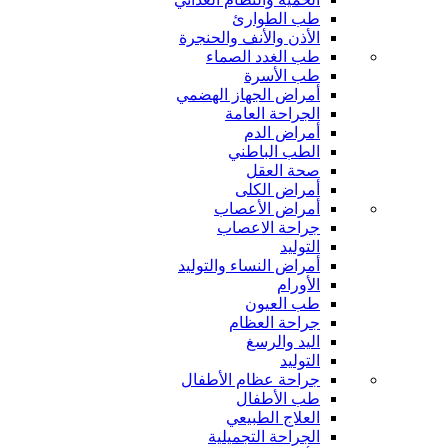
طب الطوارئ
الأذن والأنف والحنجرة
طب الغدد الصماء
طب الأسرة
أمراض الجهاز الهضمي
الجراحة العامة
أمراض الدم
الطب الباطني
صحة العقل
أمراض الكلى
أمراض الأعصاب
جراحة الاعصاب
التوليد
أمراض النساء والتوليد
الأورام
طب العيون
جراحة العظام
اليد والرسغ
التوليد
جراحة عظام الأطفال
طب الأطفال
العلاج الطبيعي
الجراحة التجميلية