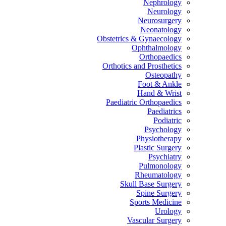
Nephrology
Neurology
Neurosurgery
Neonatology
Obstetrics & Gynaecology
Ophthalmology
Orthopaedics
Orthotics and Prosthetics
Osteopathy
Foot & Ankle
Hand & Wrist
Paediatric Orthopaedics
Paediatrics
Podiatric
Psychology
Physiotherapy
Plastic Surgery
Psychiatry
Pulmonology
Rheumatology
Skull Base Surgery
Spine Surgery
Sports Medicine
Urology
Vascular Surgery