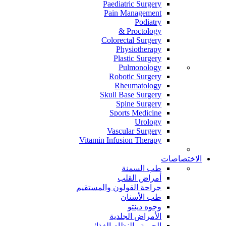
Paediatric Surgery
Pain Management
Podiatry
Proctology &
Colorectal Surgery
Physiotherapy
Plastic Surgery
Pulmonology
Robotic Surgery
Rheumatology
Skull Base Surgery
Spine Surgery
Sports Medicine
Urology
Vascular Surgery
Vitamin Infusion Therapy
الاختصاصات
طب السمنة
أمراض القلب
جراحة القولون والمستقيم
طب الأسنان
وجوه دينتو
الأمراض الجلدية
الحمية والنظام الغذائي