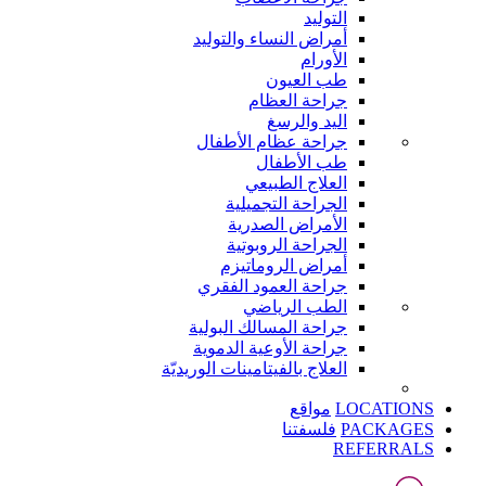
التوليد
أمراض النساء والتوليد
الأورام
طب العيون
جراحة العظام
اليد والرسغ
جراحة عظام الأطفال
طب الأطفال
العلاج الطبيعي
الجراحة التجميلية
الأمراض الصدرية
الجراحة الروبوتية
أمراض الروماتيزم
جراحة العمود الفقري
الطب الرياضي
جراحة المسالك البولية
جراحة الأوعية الدموية
العلاج بالفيتامينات الوريديّة
LOCATIONS
مواقع
PACKAGES
فلسفتنا
REFERRALS