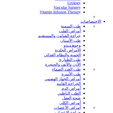
Urology
Vascular Surgery
Vitamin Infusion Therapy
الاختصاصات
طب السمنة
أمراض القلب
جراحة القولون والمستقيم
طب الأسنان
ﻮﺟﻮﻫ ﺪﻴﻨﺗﻭ
الأمراض الجلدية
الحمية والنظام الغذائي
طب الطوارئ
الأذن والأنف والحنجرة
طب الغدد الصماء
طب الأسرة
أمراض الجهاز الهضمي
الجراحة العامة
أمراض الدم
الطب الباطني
صحة العقل
أمراض الكلى
أمراض الأعصاب
جراحة الاعصاب