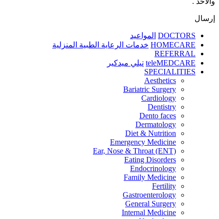
والأحد .
إرسال
DOCTORS
المواعيد
HOMECARE
خدمات الرعاية الطبية المنزلية
REFERRAL
teleMEDCARE
تيلي ميدكير
SPECIALITIES
Aesthetics
Bariatric Surgery
Cardiology
Dentistry
Dento faces
Dermatology
Diet & Nutrition
Emergency Medicine
Ear, Nose & Throat (ENT)
Eating Disorders
Endocrinology
Family Medicine
Fertility
Gastroenterology
General Surgery
Internal Medicine