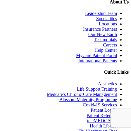
About Us
Leadership Team
Specialities
Locations
Insurance Partners
Our New Earth
Testimonials
Careers
Help Center
MyCare Patient Portal
International Patients
Quick Links
Aesthetics
Life Support Training
Medcare’s Chronic Care Management
Blossom Maternity Programme
Covid-19 Services
Patient Log In
Patient Referrals
teleMEDCARE
Health Library