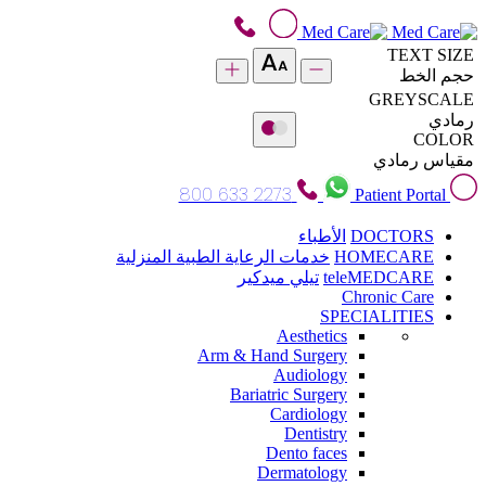
TEXT SIZE
حجم الخط
GREYSCALE
رمادي
COLOR
مقياس رمادي
800 633 2273
Patient Portal
DOCTORS
الأطباء
HOMECARE
خدمات الرعاية الطبية المنزلية
teleMEDCARE
تيلي ميدكير
Chronic Care
SPECIALITIES
Aesthetics
Arm & Hand Surgery
Audiology
Bariatric Surgery
Cardiology
Dentistry
Dento faces
Dermatology