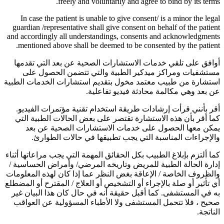
freely and voluntarily and agree to bind by its terms.
In case the patient is unable to give consent/ is a minor the legal
guardian /representative shall give consent on behalf of the patient
and accordingly all understandings, consents and acknowledgments
mentioned above shall be deemed to be consented by the patient.
أوافق على تلقي خدمات الاستشارات الصحية عن بعد التي تقدمها
مستشفيات ومراكز ميدكير الطبية والتي تتضمن الحصول على
استشارة من طبيب معتمد مخول بتقديم استشارات الخدمات الطبية
عن بعد وهي مكالمة محادثة فيديو تفاعلية.
أقر بأنني قرأت إرشادات طريقة استخدام تقنية مؤتمرات الفيديو.
كما أقر بأن هذه الاستشارة تقتصر على بعض الحالات الطبية التي
يمكن معها الحصول على خدمات الاستشارات الصحية عن بعد
والإجراءات المناسبة التي يجب تطبيقها في حالات الطوارئ.
كما ألتزم بإبلاغ الطبيب بكل الحقائق المهمة التي يجب مراعاتها أثناء
إدارة الحالة الطبية للمريض وتاريخه المرضي/ وأمراض الحساسية /
والظروف الخاصة / الإعاقة بغض النظر عما إذا كان لهذه المعلومات
أي تأثير أو صلة بالإجراء أو التشخيص أو العلاج / المقترح أو المضطلع
به في المستشفى. كما أقبل حقيقة أنه في حال كان هذا البيان غير
صحيح ، فلا تتحمل المستشفى ولا الأطباء المسؤولية عن العواقب
الناتجة.