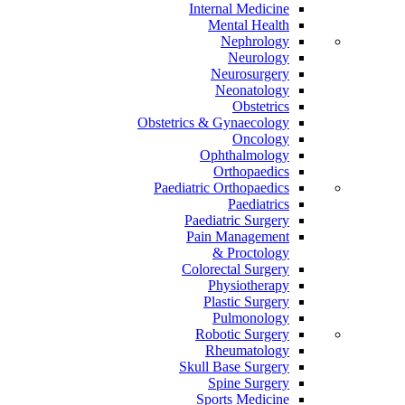
Internal Medicine
Mental Health
Nephrology
Neurology
Neurosurgery
Neonatology
Obstetrics
Obstetrics & Gynaecology
Oncology
Ophthalmology
Orthopaedics
Paediatric Orthopaedics
Paediatrics
Paediatric Surgery
Pain Management
Proctology &
Colorectal Surgery
Physiotherapy
Plastic Surgery
Pulmonology
Robotic Surgery
Rheumatology
Skull Base Surgery
Spine Surgery
Sports Medicine