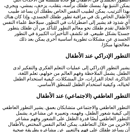
يمكن التنبؤ بها. يمسك طفلك برأسه، يتقلب، يزحف، يمشي، ويجري،
بهذا الترتيب. يمكن لطبيب النفس الخاص بطفلك أن يساعد طبيب
الأطفال الخاص بك في مراقبة تطور طفلك الجسدي، وإذا كان هناك
أي شذوذ قد يشير إلى اضطرابات في التطور. سيلاحظ علماء النفس
الأطفال تقدم طفلك نحو معالم التطور للتأكد من أن طفلك يتطور
جسديًا بشكل طبيعي. قد تكشف التأخيرات الكبيرة في التطور
الجسدي عن مشكلات تطورية أساسية أخرى يمكن بعد ذلك
معالجتها مبكرًا.
التطور الإدراكي عند الأطفال
يشير التطور الإدراكي إلى عمليات التعلم الفكري والتفكير لدى
الطفل. يشمل الملاحظة وفهم العالم من حولهم، تعلم اللغة،
الذاكرة، اتخاذ القرارات، حل المشكلات، كيفية استخدام الطفل
لخياله، وكيفية استخدام الطفل للمنطق الأساسي.
التطور العاطفي (الاجتماعي) عند الأطفال
التطور العاطفي والاجتماعي متشابكان بعمق. يشير التطور العاطفي
إلى كيفية شعور الطفل، وفهمه، وتعبيره عن مشاعره. يشمل
التطور العاطفي أيضًا قدرة الطفل على الشعور وفهم مشاعر
الآخرين من خلال التعاطف. يمكن لعالم النفس المختص بالأطفال
أن يساعد طفلك على فهم والتعبير عن مشاعره بطريقة صحية