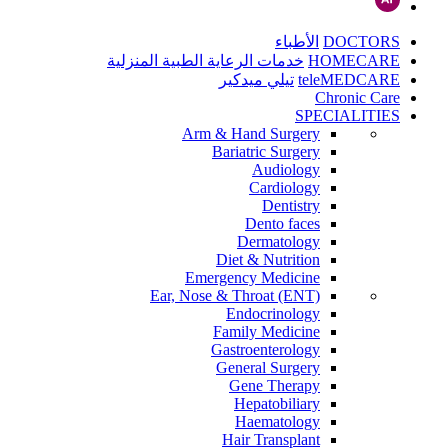
DOCTORS
الأطباء
HOMECARE
خدمات الرعاية الطبية المنزلية
teleMEDCARE
تيلي ميدكير
Chronic Care
SPECIALITIES
Arm & Hand Surgery
Bariatric Surgery
Audiology
Cardiology
Dentistry
Dento faces
Dermatology
Diet & Nutrition
Emergency Medicine
Ear, Nose & Throat (ENT)
Endocrinology
Family Medicine
Gastroenterology
General Surgery
Gene Therapy
Hepatobiliary
Haematology
Hair Transplant