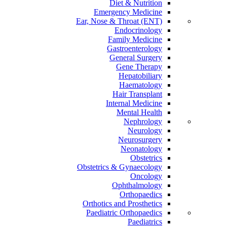
Diet & Nutrition
Emergency Medicine
Ear, Nose & Throat (ENT)
Endocrinology
Family Medicine
Gastroenterology
General Surgery
Gene Therapy
Hepatobiliary
Haematology
Hair Transplant
Internal Medicine
Mental Health
Nephrology
Neurology
Neurosurgery
Neonatology
Obstetrics
Obstetrics & Gynaecology
Oncology
Ophthalmology
Orthopaedics
Orthotics and Prosthetics
Paediatric Orthopaedics
Paediatrics