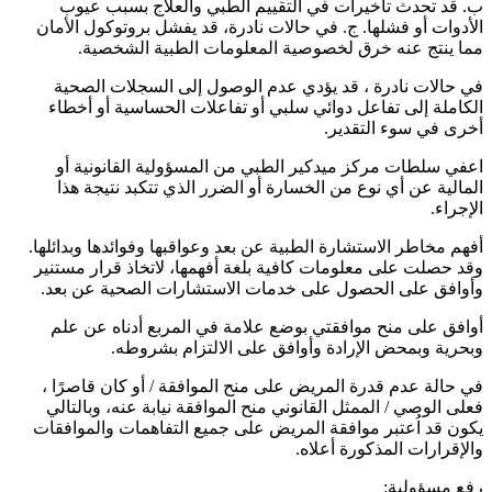
ب. قد تحدث تأخيرات في التقييم الطبي والعلاج بسبب عيوب
الأدوات أو فشلها. ج. في حالات نادرة، قد يفشل بروتوكول الأمان
مما ينتج عنه خرق لخصوصية المعلومات الطبية الشخصية.
في حالات نادرة ، قد يؤدي عدم الوصول إلى السجلات الصحية
الكاملة إلى تفاعل دوائي سلبي أو تفاعلات الحساسية أو أخطاء
أخرى في سوء التقدير.
اعفي سلطات مركز ميدكير الطبي من المسؤولية القانونية أو
المالية عن أي نوع من الخسارة أو الضرر الذي تتكبد نتيجة هذا
الإجراء.
أفهم مخاطر الاستشارة الطبية عن بعد وعواقبها وفوائدها وبدائلها.
وقد حصلت على معلومات كافية بلغة أفهمها، لاتخاذ قرار مستنير
وأوافق على الحصول على خدمات الاستشارات الصحية عن بعد.
أوافق على منح موافقتي بوضع علامة في المربع أدناه عن علم
وبحرية وبمحض الإرادة وأوافق على الالتزام بشروطه.
في حالة عدم قدرة المريض على منح الموافقة / أو كان قاصرًا ،
فعلى الوصي / الممثل القانوني منح الموافقة نيابة عنه، وبالتالي
يكون قد اُعتبر موافقة المريض على جميع التفاهمات والموافقات
والإقرارات المذكورة أعلاه.
رفع مسؤولية: