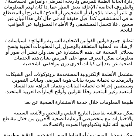
إدارة الحالة الطبية للمريض وتاريخه المرضي/ وأمراض الحساسية /
والظروف الخاصة / الإعاقة بغض النظر عما إذا كان لهذه المعلومات
أي تأثير أو صلة بالإجراء أو التشخيص أو العلاج / المقترح أو المضطلع
به في المستشفى. كما أقبل حقيقة أنه في حال كان هذا البيان غير
صحيح ، فلا تتحمل المستشفى ولا الأطباء المسؤولية عن العواقب
الناتجة.
تنطبق جميع قوانين القوانين الاتحادية السارية واللوائح / السياسات /
الإرشادات المحلية المتعلقة بالوصول إلى المعلومات الطبية ونسخ
سجلاتي الصحية على هذه الاستشارة عن بعد. ولن تنشر أي صور أو
معلومات يمكن التعرف معها على المريض بشأن هذه الخدمات
الصحية عن بعد إلى كيانات أخرى دون موافقتي الشخصية.
ستشمل الأنظمة الإلكترونية المستخدمة بروتوكولات أمن الشبكات
والبرمجيات لحماية سرية بيانات هوية المرضى وبيانات التصوير،
وستتضمن إجراءات لحماية البيانات وضمان النزاهة ضد الفساد
المتعمد وغير المتعمد وفقًا لقوانين ولوائح الإمارات العربية المتحدة.
طبيعة المعلومات خلال خدمة الاستشارة الصحية عن بعد:
يمكن مناقشة تفاصيل التاريخ الطبي والفحص والأشعة السينية
والاختبارات مع متخصيصي الرعاية الصحية الآخرين من خلال مقاطع
الفيديو التفاعلية وتكنولوجيا الصوت والاتصالات.
يمكن تسجيل الصوت و / أو التقاط الصور للتشخيص الدقيق وطريقة