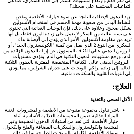
إلى فقر الدم وارتفاع مستويات السكر إلى الداء السكري، فما هي
التداعيات المحتملة على صحتك؟
تزيد الدهون الإضافية الناتجة عن سوء خيارات الأطعمة ونقص
النشاط البدني من صعوبة مهمة الجسم في استخدام الأنسولين
بشكل صحيح. وعلاوة على ذلك، فإن الوجبات الغذائية التي تحتوي
على نسبة عالية من السكر لا تعمل على زيادة الوزن فقط، بل أنها
تزيد من مقاومة الأنسولين. الأمر الذي يؤدي إلى الإصابة بداء
السكري من النوع 2 الذي يقلل من كمية "الكوليسترول الجيد"، أو
البروتين الدهني عالي الكثافة المسؤول عن إزالة الدهون الزائدة من
الدم، ورفع مستويات الدهون الثلاثية في الدم. وتؤدي مستويات
"البروتين الدهني عالي الكثافة" المنخفضة المقترنة بالدهون الثلاثية
العالية إلى زيادة تراكم اللويحات على جدران الشرايين، مما يؤدي
إلى النوبات القلبية والسكتات دماغية.
العلاج:
الأكل الصحي والتغذية
باشر تناول مجموعة متنوعة من الأطعمة والمشروبات الغنية
بالمواد الغذائية ضمن المجموعات الغذائية الأساسية أثناء
اختيار الأطعمة التي تحد من استهلاك الدهون المشبعة وغير
المشبعة والكولسترول والسكريات المضافة والملح والكحول.
استهلك الأطعمة الكاملة والمنتجات الطازجة بما في ذلك