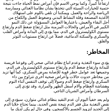
ارتفاعاً كبيراً، وكما يوحي الاسم فإن أمراض نمط الحياة جاءت نتيجة
حتمية للخيارات السيئة التي نتخذها بشأن نظامنا الغذائي وممارسة
الرياضة والراحة والعمل. ويمكننا أن نلقي باللوم على استهلاك
الأغذية المصنعة وقلة النشاط البدني وضغوط العمل والكفاح من
أجل البقاء والعيش، باعتبارها العوامل المسؤولة عن ذلك النمو
الكبير في الأمراض والحالات المزمنة مثل ارتفاع ضغط الدم وارتفاع
مستوى الكوليسترول في الدم، مما يؤدي إلى البدانة وأمراض القلب
والسكري والسكتة الدماغية، فضلاً عن ارتفاع مستويات التوتر
والقلق.
المخاطر:
يؤدي سوء التغذية وعدم اتباع نظام غذائي صحي إلى وقوعنا فريسة
للبدانة وارتفاع ضغط الدم وارتفاع مستوى الكوليسترول في الدم،
وجميعها تعد عوامل خطر قوية للإصابة بمرض السكري، كما أنها تزيد
من مخاطر حدوث حالات وأعراض صحية أخرى تتراوح بين داء
السكري وارتفاع ضغط الدم وصولاً إلى توقف التنفس أثناء النوم
وهشاشة العظام وآلام أسفل الظهر والمرارة، وقد تؤدي إلى
السرطان وأمراض الشريان التاجي.
ولم يعد خفياً اليوم أن عدم التقيد بنظام غذائي متوازن، سيؤدي إلى
نقص التغذية مثل فقر الدم نتيجة نقص الحديد، بينما تحتاج خلايا الدم
إلى الحديد لتزويد الجسم بالأكسجين، وفي حال لم يكن لديك ما