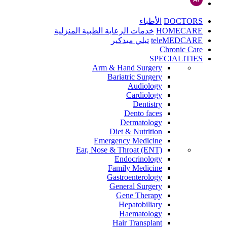
DOCTORS
الأطباء
HOMECARE
خدمات الرعاية الطبية المنزلية
teleMEDCARE
تيلي ميدكير
Chronic Care
SPECIALITIES
Arm & Hand Surgery
Bariatric Surgery
Audiology
Cardiology
Dentistry
Dento faces
Dermatology
Diet & Nutrition
Emergency Medicine
Ear, Nose & Throat (ENT)
Endocrinology
Family Medicine
Gastroenterology
General Surgery
Gene Therapy
Hepatobiliary
Haematology
Hair Transplant