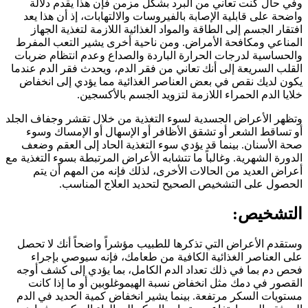
وفي حال كنت تعاني من البرد بشكل مزمن فإن هذا يقدم دلالة
واضحة على قابلية الإصابة بالفيروسات والالتهابات، إذ أن هذا يعد
افتقار الجسم إلى الطاقة والمواد الغذائية اللازمة لتغذية الجهاز
المناعي ومكافحة الأمراض. ومن ناحية أخرى يشير التعب المفرط
والحساسية لدرجات الحرارة الباردة والصداع وعدم انتظام ضربات
القلب السريعة إلى أنك تعاني من فقر الدم، ويحدث فقر الدم عندما
يكون لديك نقص في بعض العناصر الغذائية مما يؤدي إلى انخفاض
خلايا الدم الحمراء اللازمة لتزويد الجسم بالأكسجين.
وتظهر الأعراض الجسدية لسوء التغذية من خلال تقشر وجفاف الجلد
أو تساقط الشعر أو تشقق الأظافر أو الإسهال أو الإمساك وسوء
صحة الأسنان. بينما قد يؤدي سوء التغذية الحاد إلى العقم وضعف
الدورة الشهرية. وغالباً ما تتشابه الأعراض المرتبطة بسوء التغذية مع
أعراض العديد من الحالات الأخرى، لذلك فإنه من المهم أن يتم
الحصول على التشخيص الصحيح لتحديد العلاج المناسب.
التشخيص:
وستقدم الأعراض التي تذكرها للطبيب مؤشراً واضحاً أنك لا تحصل
على العناصر الغذائية الكافية من طعامك، فإنه سيوصي بإجراء
فحص دم بما في ذلك تعداد الدم الكامل، بما يؤدي إلى كشف أوجه
القصور في دمك مثل انخفاض نسبة الهيموغلوبين أو ما إذا كانت
مستويات السكر مرتفعة. بينما يشير انخفاض كمية الحديد في الدم