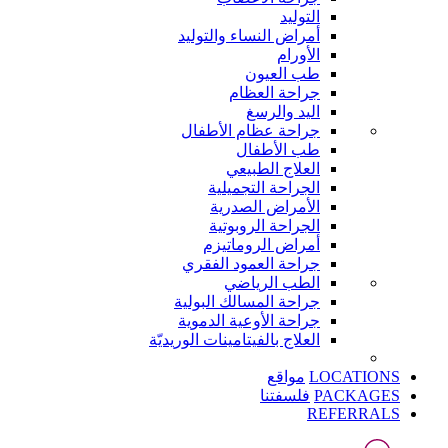
التوليد
أمراض النساء والتوليد
الأورام
طب العيون
جراحة العظام
اليد والرسغ
جراحة عظام الأطفال
طب الأطفال
العلاج الطبيعي
الجراحة التجميلية
الأمراض الصدرية
الجراحة الروبوتية
أمراض الروماتيزم
جراحة العمود الفقري
الطب الرياضي
جراحة المسالك البولية
جراحة الأوعية الدموية
العلاج بالفيتامينات الوريديّة
LOCATIONS
مواقع
PACKAGES
فلسفتنا
REFERRALS