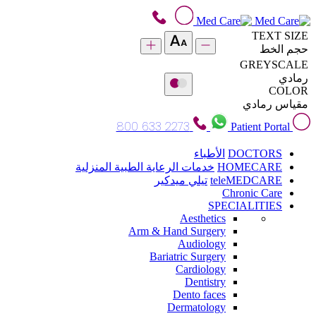
TEXT SIZE
حجم الخط
GREYSCALE
رمادي
COLOR
مقياس رمادي
800 633 2273
Patient Portal
DOCTORS
الأطباء
HOMECARE
خدمات الرعاية الطبية المنزلية
teleMEDCARE
تيلي ميدكير
Chronic Care
SPECIALITIES
Aesthetics
Arm & Hand Surgery
Audiology
Bariatric Surgery
Cardiology
Dentistry
Dento faces
Dermatology