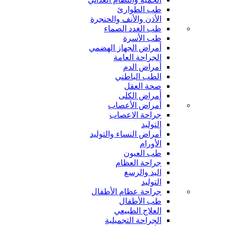
طب الطوارئ
الأذن والأنف والحنجرة
طب الغدد الصماء
طب الأسرة
أمراض الجهاز الهضمي
الجراحة العامة
أمراض الدم
الطب الباطني
صحة العقل
أمراض الكلى
أمراض الأعصاب
جراحة الاعصاب
التوليد
أمراض النساء والتوليد
الأورام
طب العيون
جراحة العظام
اليد والرسغ
التوليد
جراحة عظام الأطفال
طب الأطفال
العلاج الطبيعي
الجراحة التجميلية