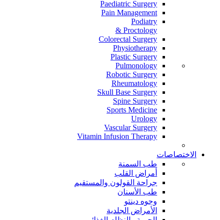
Paediatric Surgery
Pain Management
Podiatry
Proctology &
Colorectal Surgery
Physiotherapy
Plastic Surgery
Pulmonology
Robotic Surgery
Rheumatology
Skull Base Surgery
Spine Surgery
Sports Medicine
Urology
Vascular Surgery
Vitamin Infusion Therapy
الاختصاصات
طب السمنة
أمراض القلب
جراحة القولون والمستقيم
طب الأسنان
وجوه دينتو
الأمراض الجلدية
الحمية والنظام الغذائي