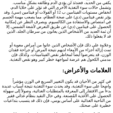
يكفي من الحديد، فعندئذ لن يؤدي الدم وظائفه بشكلٍ مناسب.
وتشمل حالات سوء التغذية الأخرى التي قد تؤثر على خلايا الدم،
انخفاض مستويات الفيتامين ب 12 أو الفولات أو فيتامين (سي). وقد
يؤثر نقص فيتامين (دي) على صحة العظام، مما يصعب مهمة الجسم
في امتصاص والاستفادة من الكالسيوم. وبصرف النظر عن إمكانية
الحصول على فيتامين (دي) عن طريق التعرض لأشعة الشمس، إلا
أن ثمة العديد من الأشخاص الذين يعانون من سرطان الجلد، الذين
قد لا يفعلوا ذلك.
وعلاوة على ذلك فإن الأشخاص الذين عانوا من أمراض معوية أو
تمت إزالة أجزاء من الأمعاء لديهم نتيجة المرض أو جراحة فقدان
الوزن، قد يتعرضوا أيضاً لمخاطر نقص الفيتامينات، وكذلك فإن
مدمني الكحول هم عرضة لمواجهة خطر كبير وهو نقص التغذية.
العلامات والأعراض:
في كثير من الأحيان قد يكون التغيير السريع في الوزن مؤشراً
واضحاً على سوء التغذية، وقد يحدث سوء التغذية نتيجة أسباب عديدة
بدءاً من الافتقار إلى المعرفة بالمتطلبات الغذائية، وصولاً إلى سهولة
الحصول على الأغذية المُصنعة. وفي حال التقيد بنظام غذائي فقير
من الناحية الغذائية على أساس يومي، فإن ذلك قد يتسبب بتداعيات
خطيرة على صحتك.