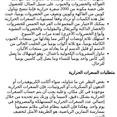
الفواكه والخضروات والحبوب. على سبيل المثال: للحصول
على حصة مكونة من 2000 سعرة حرارية فإننا ننصح بتناول
كوبين من الفاكهة وكوبين ونصف من الخضروات يومياً، حيث
تقل هذه الكميات أو تزداد وفقاً لمستويات السعرات الحرارية.
يمكنك الاختيار من المجموعات الفرعية الخمس للخضروات
(الخضار الداكنة والبرتقال والبقوليات والخضروات النشوية
وأنواع الخضروات الأخرى) لعدة مرات في الأسبوع.
استهلك ثلاثة أونصات أو أكثر مما يعادلها من منتجات الحبوب
الكاملة يومياً، مع ثلاثة أكواب يومياً من الحليب الخالي من
الدسم أو قليل الدسم أو ما يعادله من منتجات الألبان.
تناول المشروبات الكحولية باعتدال - وهو استهلاك ما يصل
إلى كأس واحد يومياً للنساء وما يصل إلى كأسين يومياً
للرجال.
متطلبات السعرات الحرارية
بغض النظر عن ما تتناوله، سواء أكانت الكربوهيدرات أو
الدهون أو السكريات أو البروتينات، فإن السعرات الحرارية
موجودة في كل مكان، وعليه يجب أن يتم حساب السعرات
الحرارية بشكل دقيق، لاسيما وأن وزنك يتم تحديده من خلال
إجمالي عدد السعرات الحرارية المستهلكة والمصروفة في
يوم واحد. وهكذا فإن التقيد بنظام غذائي ملائم مصحوباً
بممارسة التمارين الرياضية، هو الطريقة الأمثل لتخفيف
الوزن.