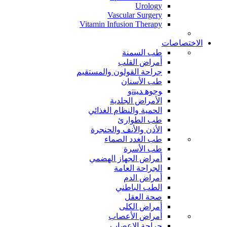
Urology
Vascular Surgery
Vitamin Infusion Therapy
الاختصاصات
طب السمنة
أمراض القلب
جراحة القولون والمستقيم
طب الأسنان
ﻮﺟﻮﻫ ﺪﻴﻨﺗﻭ
الأمراض الجلدية
الحمية والنظام الغذائي
طب الطوارئ
الأذن والأنف والحنجرة
طب الغدد الصماء
طب الأسرة
أمراض الجهاز الهضمي
الجراحة العامة
أمراض الدم
الطب الباطني
صحة العقل
أمراض الكلى
أمراض الأعصاب
جراحة الاعصاب