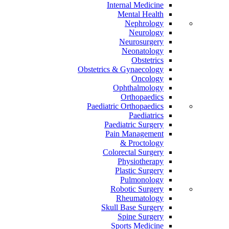
Internal Medicine
Mental Health
Nephrology
Neurology
Neurosurgery
Neonatology
Obstetrics
Obstetrics & Gynaecology
Oncology
Ophthalmology
Orthopaedics
Paediatric Orthopaedics
Paediatrics
Paediatric Surgery
Pain Management
Proctology &
Colorectal Surgery
Physiotherapy
Plastic Surgery
Pulmonology
Robotic Surgery
Rheumatology
Skull Base Surgery
Spine Surgery
Sports Medicine