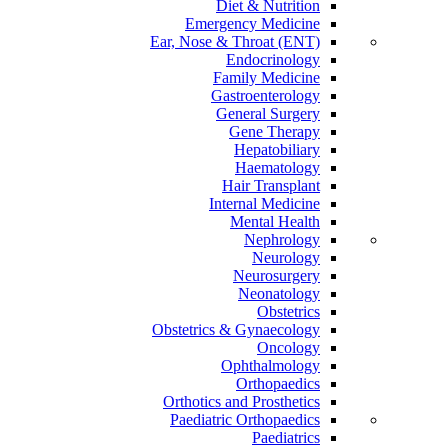
Diet & Nutrition
Emergency Medicine
Ear, Nose & Throat (ENT)
Endocrinology
Family Medicine
Gastroenterology
General Surgery
Gene Therapy
Hepatobiliary
Haematology
Hair Transplant
Internal Medicine
Mental Health
Nephrology
Neurology
Neurosurgery
Neonatology
Obstetrics
Obstetrics & Gynaecology
Oncology
Ophthalmology
Orthopaedics
Orthotics and Prosthetics
Paediatric Orthopaedics
Paediatrics