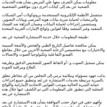
معلومات يمكن التعرف معها على المريض بشأن هذه الخدمات
الصحية عن بعد إلى كيانات أخرى دون موافقتي الشخصية.
ستشمل الأنظمة الإلكترونية المستخدمة بروتوكولات أمن الشبكات
والبرمجيات لحماية سرية بيانات هوية المرضى وبيانات التصوير،
وستتضمن إجراءات لحماية البيانات وضمان النزاهة ضد الفساد
المتعمد وغير المتعمد وفقًا لقوانين ولوائح الإمارات العربية المتحدة.
طبيعة المعلومات خلال خدمة الاستشارة الصحية عن بعد:
يمكن مناقشة تفاصيل التاريخ الطبي والفحص والأشعة السينية
والاختبارات مع متخصيصي الرعاية الصحية الآخرين من خلال مقاطع
الفيديو التفاعلية وتكنولوجيا الصوت والاتصالات.
يمكن تسجيل الصوت و / أو التقاط الصور للتشخيص الدقيق وطريقة
العلاج ومراقبة الجودة.
بذلت جهود مسؤولة وملائمة ترمي إلى التخلص من أي مخاطر تتعلق
بالسرية مرتبطة بخدمات الاستشارة عن بُعد وتنطبق جميع إجراءات
حماية السرية الحالية بموجب القوانين الاتحادية الإماراتية واللوائح
المحلية التي تنطبق على المعلومات التي تم الكشف عنها خلال هذه
الاستشارة عن بعد.
وأفهم حقي في جواز حجب الموافقة بشأن هذه الاستشارة عن بعد
أو سحبها في أي وقت دون التأثير على حقي في الرعاية أو العلاج