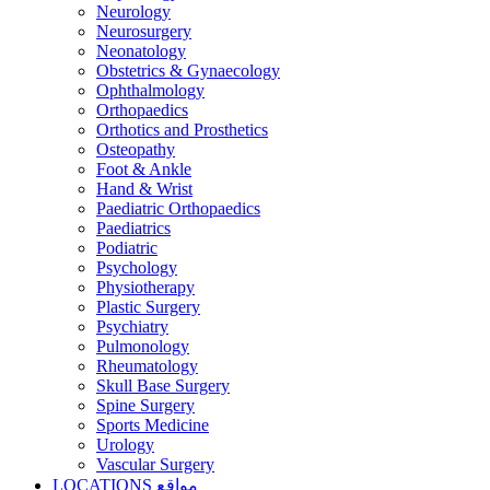
Neurology
Neurosurgery
Neonatology
Obstetrics & Gynaecology
Ophthalmology
Orthopaedics
Orthotics and Prosthetics
Osteopathy
Foot & Ankle
Hand & Wrist
Paediatric Orthopaedics
Paediatrics
Podiatric
Psychology
Physiotherapy
Plastic Surgery
Psychiatry
Pulmonology
Rheumatology
Skull Base Surgery
Spine Surgery
Sports Medicine
Urology
Vascular Surgery
LOCATIONS
مواقع