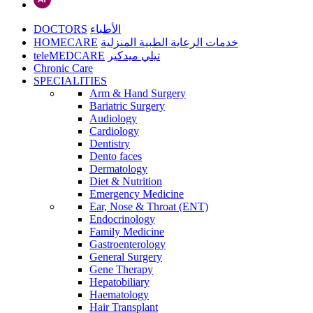
DOCTORS
الأطباء
HOMECARE
خدمات الرعاية الطبية المنزلية
teleMEDCARE
تيلي ميدكير
Chronic Care
SPECIALITIES
Arm & Hand Surgery
Bariatric Surgery
Audiology
Cardiology
Dentistry
Dento faces
Dermatology
Diet & Nutrition
Emergency Medicine
Ear, Nose & Throat (ENT)
Endocrinology
Family Medicine
Gastroenterology
General Surgery
Gene Therapy
Hepatobiliary
Haematology
Hair Transplant