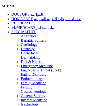
SUBMIT
DOCTORS
المواعيد
HOMECARE
خدمات الرعاية الطبية المنزلية
REFERRAL
teleMEDCARE
تيلي ميدكير
SPECIALITIES
Aesthetics
Bariatric Surgery
Cardiology
Dentistry
Dento faces
Dermatology
Diet & Nutrition
Emergency Medicine
Ear, Nose & Throat (ENT)
Eating Disorders
Endocrinology
Family Medicine
Fertility
Gastroenterology
General Surgery
Internal Medicine
Nephrology