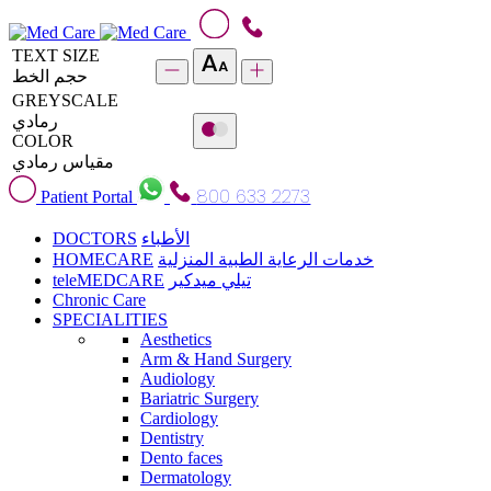
TEXT SIZE
حجم الخط
GREYSCALE
رمادي
COLOR
مقياس رمادي
800 633 2273
Patient Portal
DOCTORS
الأطباء
HOMECARE
خدمات الرعاية الطبية المنزلية
teleMEDCARE
تيلي ميدكير
Chronic Care
SPECIALITIES
Aesthetics
Arm & Hand Surgery
Audiology
Bariatric Surgery
Cardiology
Dentistry
Dento faces
Dermatology