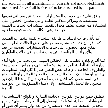
and accordingly all understandings, consents and acknowledgments
mentioned above shall be deemed to be consented by the patient.
أوافق على تلقي خدمات الاستشارات الصحية عن بعد التي تقدمها
مستشفيات ومراكز ميدكير الطبية والتي تتضمن الحصول على
استشارة من طبيب معتمد مخول بتقديم استشارات الخدمات الطبية
عن بعد وهي مكالمة محادثة فيديو تفاعلية.
أقر بأنني قرأت إرشادات طريقة استخدام تقنية مؤتمرات الفيديو.
كما أقر بأن هذه الاستشارة تقتصر على بعض الحالات الطبية التي
يمكن معها الحصول على خدمات الاستشارات الصحية عن بعد
والإجراءات المناسبة التي يجب تطبيقها في حالات الطوارئ.
كما ألتزم بإبلاغ الطبيب بكل الحقائق المهمة التي يجب مراعاتها أثناء
إدارة الحالة الطبية للمريض وتاريخه المرضي/ وأمراض الحساسية /
والظروف الخاصة / الإعاقة بغض النظر عما إذا كان لهذه المعلومات
أي تأثير أو صلة بالإجراء أو التشخيص أو العلاج / المقترح أو المضطلع
به في المستشفى. كما أقبل حقيقة أنه في حال كان هذا البيان غير
صحيح ، فلا تتحمل المستشفى ولا الأطباء المسؤولية عن العواقب
الناتجة.
تنطبق جميع قوانين القوانين الاتحادية السارية واللوائح / السياسات /
الإرشادات المحلية المتعلقة بالوصول إلى المعلومات الطبية ونسخ
سجلاتي الصحية على هذه الاستشارة عن بعد. ولن تنشر أي صور أو