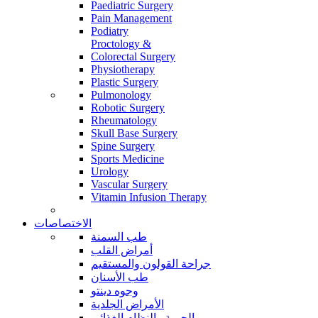
Paediatric Surgery
Pain Management
Podiatry
Proctology &
Colorectal Surgery
Physiotherapy
Plastic Surgery
Pulmonology
Robotic Surgery
Rheumatology
Skull Base Surgery
Spine Surgery
Sports Medicine
Urology
Vascular Surgery
Vitamin Infusion Therapy
الاختصاصات
طب السمنة
أمراض القلب
جراحة القولون والمستقيم
طب الأسنان
وجوه دينتو
الأمراض الجلدية
الحمية والنظام الغذائي