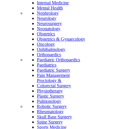
Internal Medicine
Mental Health
Nephrology
Neurology
Neurosurgery
Neonatology
Obstetrics
Obstetrics & Gynaecology
Oncology
Ophthalmology
Orthopaedics
Paediatric Orthopaedics
Paediatrics
Paediatric Surgery
Pain Management
Proctology &
Colorectal Surgery
Physiotherapy
Plastic Surgery
Pulmonology
Robotic Surgery
Rheumatology
Skull Base Surgery
Spine Surgery
Sports Medicine