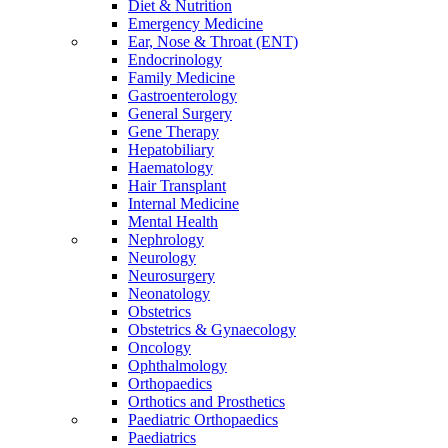
Diet & Nutrition
Emergency Medicine
Ear, Nose & Throat (ENT)
Endocrinology
Family Medicine
Gastroenterology
General Surgery
Gene Therapy
Hepatobiliary
Haematology
Hair Transplant
Internal Medicine
Mental Health
Nephrology
Neurology
Neurosurgery
Neonatology
Obstetrics
Obstetrics & Gynaecology
Oncology
Ophthalmology
Orthopaedics
Orthotics and Prosthetics
Paediatric Orthopaedics
Paediatrics