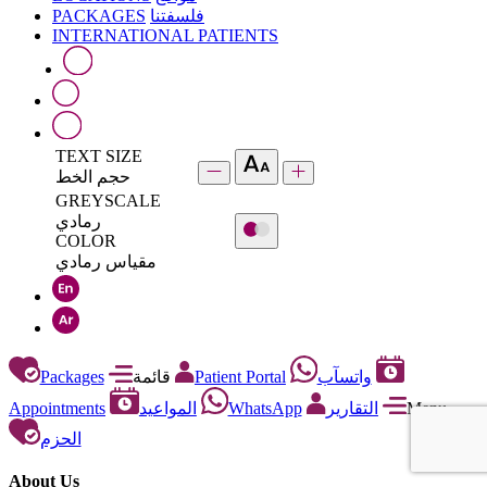
PACKAGES
فلسفتنا
INTERNATIONAL PATIENTS
TEXT SIZE
حجم الخط
GREYSCALE
رمادي
COLOR
مقياس رمادي
Packages
قائمة
Patient Portal
واتسآب
Appointments
المواعيد
WhatsApp
التقارير
Menu
الحزم
About Us