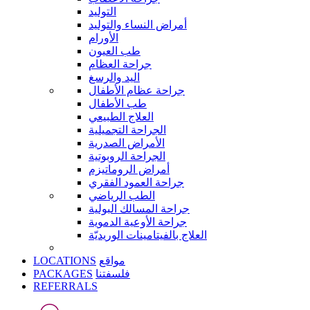
التوليد
أمراض النساء والتوليد
الأورام
طب العيون
جراحة العظام
اليد والرسغ
جراحة عظام الأطفال
طب الأطفال
العلاج الطبيعي
الجراحة التجميلية
الأمراض الصدرية
الجراحة الروبوتية
أمراض الروماتيزم
جراحة العمود الفقري
الطب الرياضي
جراحة المسالك البولية
جراحة الأوعية الدموية
العلاج بالفيتامينات الوريديّة
LOCATIONS
مواقع
PACKAGES
فلسفتنا
REFERRALS