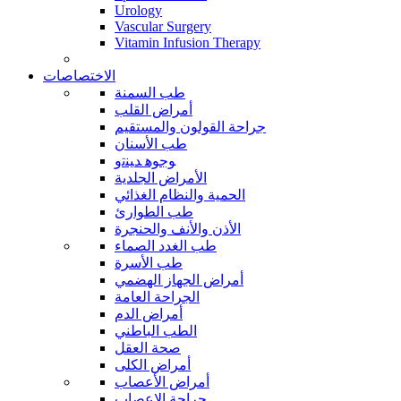
Urology
Vascular Surgery
Vitamin Infusion Therapy
الاختصاصات
طب السمنة
أمراض القلب
جراحة القولون والمستقيم
طب الأسنان
ﻮﺟﻮﻫ ﺪﻴﻨﺗﻭ
الأمراض الجلدية
الحمية والنظام الغذائي
طب الطوارئ
الأذن والأنف والحنجرة
طب الغدد الصماء
طب الأسرة
أمراض الجهاز الهضمي
الجراحة العامة
أمراض الدم
الطب الباطني
صحة العقل
أمراض الكلى
أمراض الأعصاب
جراحة الاعصاب