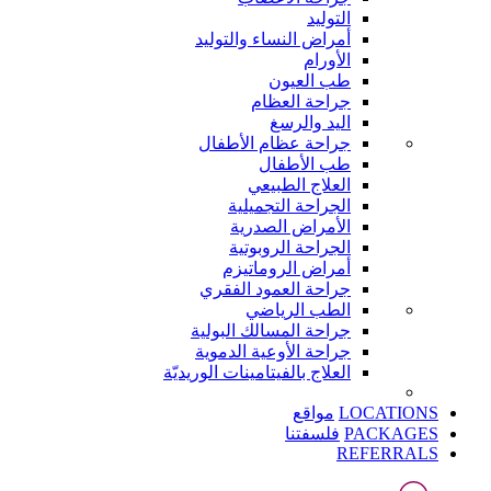
التوليد
أمراض النساء والتوليد
الأورام
طب العيون
جراحة العظام
اليد والرسغ
جراحة عظام الأطفال
طب الأطفال
العلاج الطبيعي
الجراحة التجميلية
الأمراض الصدرية
الجراحة الروبوتية
أمراض الروماتيزم
جراحة العمود الفقري
الطب الرياضي
جراحة المسالك البولية
جراحة الأوعية الدموية
العلاج بالفيتامينات الوريديّة
LOCATIONS
مواقع
PACKAGES
فلسفتنا
REFERRALS