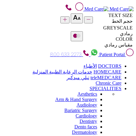
TEXT SIZE
حجم الخط
GREYSCALE
رمادي
COLOR
مقياس رمادي
800 633 2273
Patient Portal
DOCTORS
الأطباء
HOMECARE
خدمات الرعاية الطبية المنزلية
teleMEDCARE
تيلي ميدكير
Chronic Care
SPECIALITIES
Aesthetics
Arm & Hand Surgery
Audiology
Bariatric Surgery
Cardiology
Dentistry
Dento faces
Dermatology