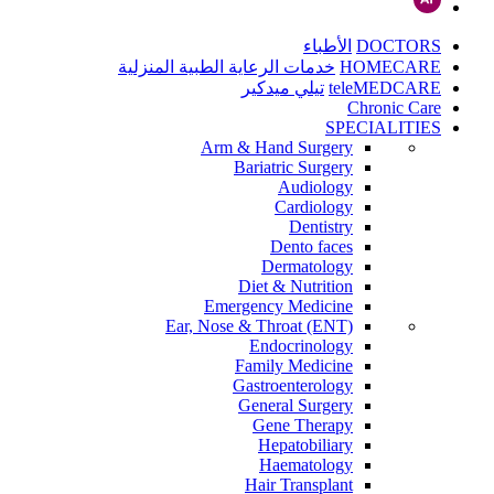
DOCTORS
الأطباء
HOMECARE
خدمات الرعاية الطبية المنزلية
teleMEDCARE
تيلي ميدكير
Chronic Care
SPECIALITIES
Arm & Hand Surgery
Bariatric Surgery
Audiology
Cardiology
Dentistry
Dento faces
Dermatology
Diet & Nutrition
Emergency Medicine
Ear, Nose & Throat (ENT)
Endocrinology
Family Medicine
Gastroenterology
General Surgery
Gene Therapy
Hepatobiliary
Haematology
Hair Transplant