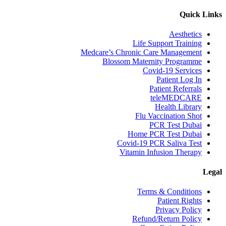
Quick Links
Aesthetics
Life Support Training
Medcare’s Chronic Care Management
Blossom Maternity Programme
Covid-19 Services
Patient Log In
Patient Referrals
teleMEDCARE
Health Library
Flu Vaccination Shot
PCR Test Dubai
Home PCR Test Dubai
Covid-19 PCR Saliva Test
Vitamin Infusion Therapy
Legal
Terms & Conditions
Patient Rights
Privacy Policy
Refund/Return Policy