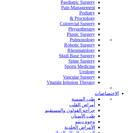
Paediatric Surgery
Pain Management
Podiatry
Proctology &
Colorectal Surgery
Physiotherapy
Plastic Surgery
Pulmonology
Robotic Surgery
Rheumatology
Skull Base Surgery
Spine Surgery
Sports Medicine
Urology
Vascular Surgery
Vitamin Infusion Therapy
الاختصاصات
طب السمنة
أمراض القلب
جراحة القولون والمستقيم
طب الأسنان
وجوه دينتو
الأمراض الجلدية
الحمية والنظام الغذائي