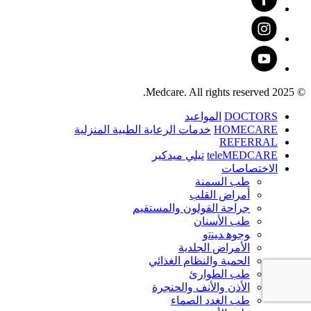
© 2025 Medcare. All rights reserved.
DOCTORS
المواعيد
HOMECARE
خدمات الرعاية الطبية المنزلية
REFERRAL
teleMEDCARE
تيلي ميدكير
الاختصاصات
طب السمنة
أمراض القلب
جراحة القولون والمستقيم
طب الأسنان
ﻮﺟﻮﻫ ﺪﻴﻨﺗﻭ
الأمراض الجلدية
الحمية والنظام الغذائي
طب الطوارئ
الأذن والأنف والحنجرة
طب الغدد الصماء