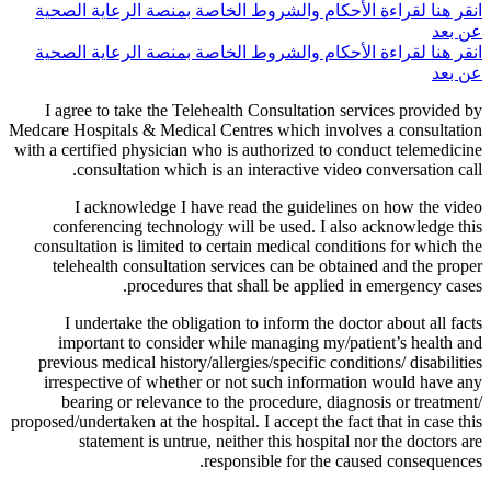
انقر هنا لقراءة الأحكام والشروط الخاصة بمنصة الرعاية الصحية
عن بعد
انقر هنا لقراءة الأحكام والشروط الخاصة بمنصة الرعاية الصحية
عن بعد
I agree to take the Telehealth Consultation services provided by
Medcare Hospitals & Medical Centres which involves a consultation
with a certified physician who is authorized to conduct telemedicine
consultation which is an interactive video conversation call.
I acknowledge I have read the guidelines on how the video
conferencing technology will be used. I also acknowledge this
consultation is limited to certain medical conditions for which the
telehealth consultation services can be obtained and the proper
procedures that shall be applied in emergency cases.
I undertake the obligation to inform the doctor about all facts
important to consider while managing my/patient’s health and
previous medical history/allergies/specific conditions/ disabilities
irrespective of whether or not such information would have any
bearing or relevance to the procedure, diagnosis or treatment/
proposed/undertaken at the hospital. I accept the fact that in case this
statement is untrue, neither this hospital nor the doctors are
responsible for the caused consequences.