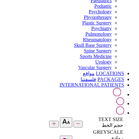
Paediatrics
Podiatric
Psychology
Physiotherapy
Plastic Surgery
Psychiatry
Pulmonology
Rheumatology
Skull Base Surgery
Spine Surgery
Sports Medicine
Urology
Vascular Surgery
LOCATIONS
مواقع
PACKAGES
فلسفتنا
INTERNATIONAL PATIENTS
TEXT SIZE
حجم الخط
GREYSCALE
رمادي