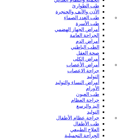
طب الطوارئ
الأذن والأنف والحنجرة
طب الغدد الصماء
طب الأسرة
أمراض الجهاز الهضمي
الجراحة العامة
أمراض الدم
الطب الباطني
صحة العقل
أمراض الكلى
أمراض الأعصاب
جراحة الاعصاب
التوليد
أمراض النساء والتوليد
الأورام
طب العيون
جراحة العظام
اليد والرسغ
التوليد
جراحة عظام الأطفال
طب الأطفال
العلاج الطبيعي
الجراحة التجميلية