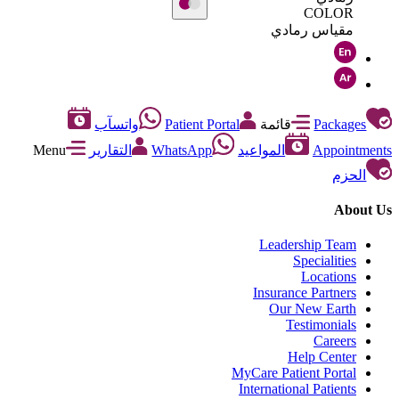
COLOR
مقياس رمادي
Packages
قائمة
Patient Portal
واتسآب
Appointments
المواعيد
WhatsApp
التقارير
Menu
الحزم
About Us
Leadership Team
Specialities
Locations
Insurance Partners
Our New Earth
Testimonials
Careers
Help Center
MyCare Patient Portal
International Patients