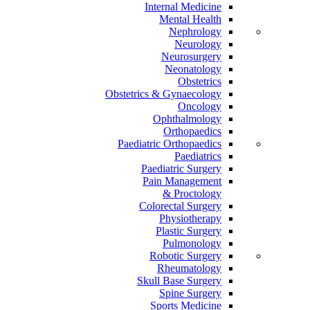
Internal Medicine
Mental Health
Nephrology
Neurology
Neurosurgery
Neonatology
Obstetrics
Obstetrics & Gynaecology
Oncology
Ophthalmology
Orthopaedics
Paediatric Orthopaedics
Paediatrics
Paediatric Surgery
Pain Management
Proctology &
Colorectal Surgery
Physiotherapy
Plastic Surgery
Pulmonology
Robotic Surgery
Rheumatology
Skull Base Surgery
Spine Surgery
Sports Medicine