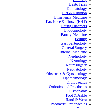
Dento faces
Dermatology
Diet & Nutrition
Emergency Medicine
Ear, Nose & Throat (ENT)
Eating Disorders
Endocrinology
Family Medicine
Fertility
Gastroenterology
General Surgery
Internal Medicine
Nephrology
Neurology
Neurosurgery
Neonatology
Obstetrics & Gynaecology
Ophthalmology
Orthopaedics
Orthotics and Prosthetics
Osteopathy
Foot & Ankle
Hand & Wrist
Paediatric Orthopaedics