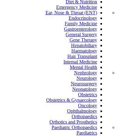
Diet & Nutrition
Emergency Medicine
Ear, Nose & Throat (ENT)
Endocrinology
Family Medicine
Gastroenterology
General Surgery
Gene Therapy
Hepatobiliary
Haematology
Hair Transplant
Internal Medicine
Mental Health
Nephrology
Neurology
Neurosurgery
Neonatology
Obstetrics
Obstetrics & Gynaecology
Oncology
Ophthalmology
Orthopaedics
Orthotics and Prosthetics
Paediatric Orthopaedics
Paediatrics