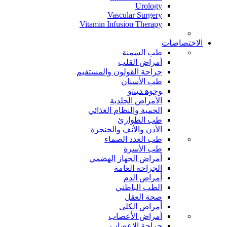
Urology
Vascular Surgery
Vitamin Infusion Therapy
الاختصاصات
طب السمنة
أمراض القلب
جراحة القولون والمستقيم
طب الأسنان
ﻮﺟﻮﻫ ﺪﻴﻨﺗﻭ
الأمراض الجلدية
الحمية والنظام الغذائي
طب الطوارئ
الأذن والأنف والحنجرة
طب الغدد الصماء
طب الأسرة
أمراض الجهاز الهضمي
الجراحة العامة
أمراض الدم
الطب الباطني
صحة العقل
أمراض الكلى
أمراض الأعصاب
جراحة الاعصاب