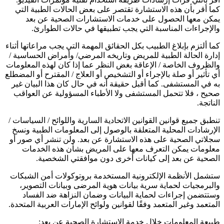
كما أقر بأن هذه الاستشارة تقتصر على بعض الحالات الطبية التي
يمكن معها الحصول على خدمات الاستشارات الصحية عن بعد
والإجراءات المناسبة التي يجب تطبيقها في حالات الطوارئ.
كما ألتزم بإبلاغ الطبيب بكل الحقائق المهمة التي يجب مراعاتها أثناء
إدارة الحالة الطبية للمريض وتاريخه المرضي/ وأمراض الحساسية /
والظروف الخاصة / الإعاقة بغض النظر عما إذا كان لهذه المعلومات
أي تأثير أو صلة بالإجراء أو التشخيص أو العلاج / المقترح أو المضطلع
به في المستشفى. كما أقبل حقيقة أنه في حال كان هذا البيان غير
صحيح ، فلا تتحمل المستشفى ولا الأطباء المسؤولية عن العواقب
الناتجة.
تنطبق جميع قوانين القوانين الاتحادية السارية واللوائح / السياسات /
الإرشادات المحلية المتعلقة بالوصول إلى المعلومات الطبية ونسخ
سجلاتي الصحية على هذه الاستشارة عن بعد. ولن تنشر أي صور أو
معلومات يمكن التعرف معها على المريض بشأن هذه الخدمات
الصحية عن بعد إلى كيانات أخرى دون موافقتي الشخصية.
ستشمل الأنظمة الإلكترونية المستخدمة بروتوكولات أمن الشبكات
والبرمجيات لحماية سرية بيانات هوية المرضى وبيانات التصوير،
وستتضمن إجراءات لحماية البيانات وضمان النزاهة ضد الفساد
المتعمد وغير المتعمد وفقًا لقوانين ولوائح الإمارات العربية المتحدة.
طبيعة المعلومات خلال خدمة الاستشارة الصحية عن بعد: