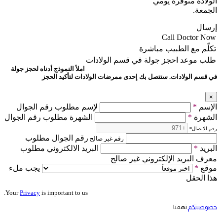
الولادة متوفّرة يومي
الجمعة.
إرسال
Call Doctor Now
تكلّم مع الطبيب مباشرة
طلب موعد
احجز جولة في قسم الولادات
املأ النموذج أدناه لحجز جولة
في قسم الولادات. ستتصل بك إحدى ممرضات الولادات لتأكيد الحجز
×
الإسم
*
لإسم مطلوب رقم الجوال
الشهرة
*
الشهرة مطلوب رقم الجوال
رقم الاتصال
*
رقم الجوال مطلوب
رقم غير صالح
البريد
*
البريد الالكتروني مطلوب
معرف البريد الإلكتروني غير صالح
موقع
*
يجب ملء
هذا الحقل
Your
Privacy
is important to us.
خصوصيتكم
تهمنا