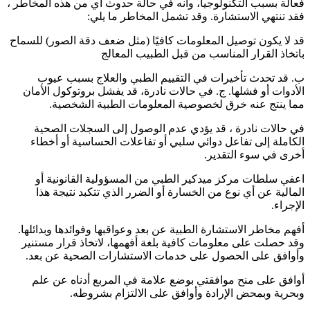
فعالة بسبب التكنولوجيا، وأنه في حالة حدوث أي من هذه المخاطر ،
فقد تنتهي الاستشارة. وقد تشمل المخاطر ما يلي:
قد لا يكون توصيل المعلومات كافيًا (مثل ضعف دقة الصور) للسماح
باتخاذ القرار المناسب من قبل الطبيب المعالج
ب. قد تحدث تأخيرات في التقييم الطبي والعلاج بسبب عيوب
الأدوات أو فشلها. ج. في حالات نادرة، قد يفشل بروتوكول الأمان
مما ينتج عنه خرق لخصوصية المعلومات الطبية الشخصية.
في حالات نادرة ، قد يؤدي عدم الوصول إلى السجلات الصحية
الكاملة إلى تفاعل دوائي سلبي أو تفاعلات الحساسية أو أخطاء
أخرى في سوء التقدير.
اعفي سلطات مركز ميدكير الطبي من المسؤولية القانونية أو
المالية عن أي نوع من الخسارة أو الضرر الذي تتكبد نتيجة هذا
الإجراء.
أفهم مخاطر الاستشارة الطبية عن بعد وعواقبها وفوائدها وبدائلها.
وقد حصلت على معلومات كافية بلغة أفهمها، لاتخاذ قرار مستنير
وأوافق على الحصول على خدمات الاستشارات الصحية عن بعد.
أوافق على منح موافقتي بوضع علامة في المربع أدناه عن علم
وبحرية وبمحض الإرادة وأوافق على الالتزام بشروطه.