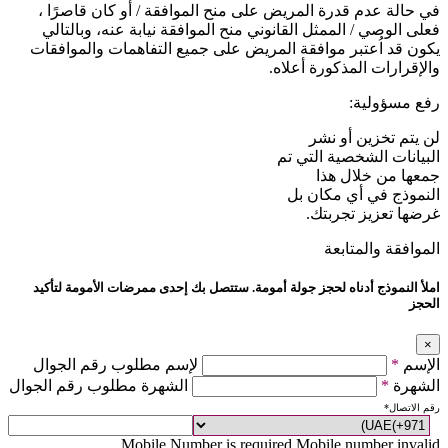
في حالة عدم قدرة المريض على منح الموافقة / أو كان قاصرًا ،
فعلى الوصي / الممثل القانوني منح الموافقة نيابة عنه، وبالتالي
يكون قد اُعتبر موافقة المريض على جميع التفاهمات والموافقات
والإقرارات المذكورة أعلاه.
رفع مسؤولية:
لن يتم تخزين أو نشر
البيانات الشخصية التي تم
جمعها من خلال هذا
النموذج في أي مكان بل
غرضها تعزيز تجربتك.
الموافقة والمتابعة
املأ النموذج أدناه لحجز جولة أمومة. ستتصل بك إحدى ممرضات الأمومة لتأكيد
الحجز
×
الإسم
*
لإسم مطلوب رقم الجوال
الشهرة
*
الشهرة مطلوب رقم الجوال
رقم الاتصال
*
Mobile Number is required
Mobile number invalid