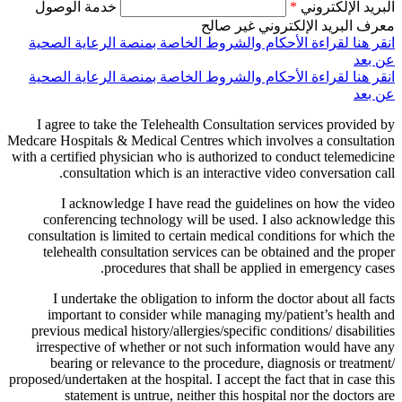
البريد الإلكتروني
*
خدمة الوصول
معرف البريد الإلكتروني غير صالح
انقر هنا لقراءة الأحكام والشروط الخاصة بمنصة الرعاية الصحية
عن بعد
انقر هنا لقراءة الأحكام والشروط الخاصة بمنصة الرعاية الصحية
عن بعد
I agree to take the Telehealth Consultation services provided by
Medcare Hospitals & Medical Centres which involves a consultation
with a certified physician who is authorized to conduct telemedicine
consultation which is an interactive video conversation call.
I acknowledge I have read the guidelines on how the video
conferencing technology will be used. I also acknowledge this
consultation is limited to certain medical conditions for which the
telehealth consultation services can be obtained and the proper
procedures that shall be applied in emergency cases.
I undertake the obligation to inform the doctor about all facts
important to consider while managing my/patient’s health and
previous medical history/allergies/specific conditions/ disabilities
irrespective of whether or not such information would have any
bearing or relevance to the procedure, diagnosis or treatment/
proposed/undertaken at the hospital. I accept the fact that in case this
statement is untrue, neither this hospital nor the doctors are