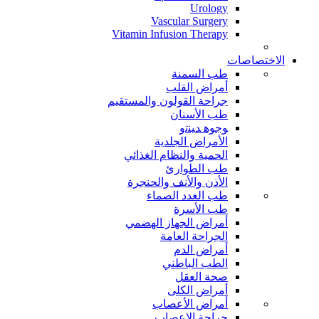
Urology
Vascular Surgery
Vitamin Infusion Therapy
الاختصاصات
طب السمنة
أمراض القلب
جراحة القولون والمستقيم
طب الأسنان
ﻮﺟﻮﻫ ﺪﻴﻨﺗﻭ
الأمراض الجلدية
الحمية والنظام الغذائي
طب الطوارئ
الأذن والأنف والحنجرة
طب الغدد الصماء
طب الأسرة
أمراض الجهاز الهضمي
الجراحة العامة
أمراض الدم
الطب الباطني
صحة العقل
أمراض الكلى
أمراض الأعصاب
جراحة الاعصاب