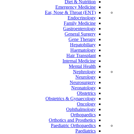
Diet & Nutrition
Emergency Medicine
Ear, Nose & Throat (ENT)
Endocrinology
Family Medicine
Gastroenterology
General Surgery
Gene Therapy
Hepatobiliary
Haematology
Hair Transplant
Internal Medicine
Mental Health
Nephrology
Neurology
Neurosurgery
Neonatology
Obstetrics
Obstetrics & Gynaecology
Oncology
Ophthalmology
Orthopaedics
Orthotics and Prosthetics
Paediatric Orthopaedics
Paediatrics