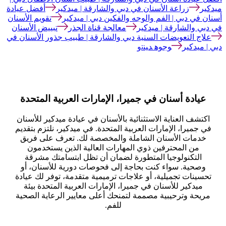
ميدكير
زراعة الأسنان في دبي والشارقة | ميدكير
أفضل عيادة
أسنان في دبي | الفم والوجه والفكين دبي | ميدكير
تقويم الأسنان
في دبي والشارقة | ميدكير
معالجة قناة الجذر
تبييض الأسنان
علاج التعويضات السنية دبي والشارقة | طبيب جذور الأسنان في
دبي | ميدكير
ﻮﺟﻮﻫ ﺪﻴﻨﺗﻭ
عيادة أسنان في جميرا، الإمارات العربية المتحدة
اكتشف العناية الاستثنائية بالأسنان في عيادة ميدكير للأسنان
في جميرا، الإمارات العربية المتحدة. في ميدكير، نلتزم بتقديم
خدمات الأسنان الشاملة والمخصصة لك. تعرف على فريق
من المحترفين ذوي المهارات العالية الذين يستخدمون
التكنولوجيا المتطورة لضمان أن تظل ابتسامتك مشرقة
وصحية. سواء كنت بحاجة إلى فحوصات دورية للأسنان، أو
تحسينات تجميلية، أو علاجات ترميمية متقدمة، توفر لك عيادة
ميدكير للأسنان في جميرا، الإمارات العربية المتحدة بيئة
مريحة وترحيبية مصممة لتمنحك أعلى معايير الرعاية الصحية
للفم.