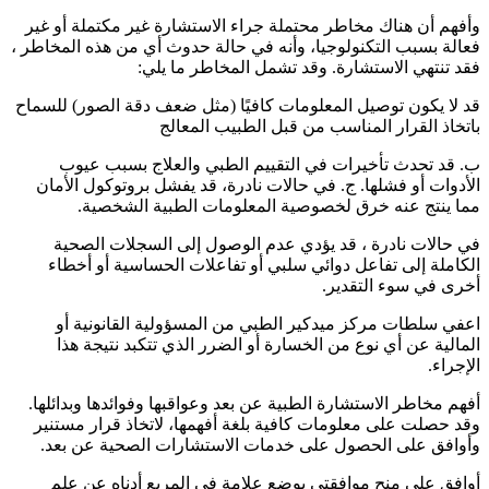
وأفهم أن هناك مخاطر محتملة جراء الاستشارة غير مكتملة أو غير
فعالة بسبب التكنولوجيا، وأنه في حالة حدوث أي من هذه المخاطر ،
فقد تنتهي الاستشارة. وقد تشمل المخاطر ما يلي:
قد لا يكون توصيل المعلومات كافيًا (مثل ضعف دقة الصور) للسماح
باتخاذ القرار المناسب من قبل الطبيب المعالج
ب. قد تحدث تأخيرات في التقييم الطبي والعلاج بسبب عيوب
الأدوات أو فشلها. ج. في حالات نادرة، قد يفشل بروتوكول الأمان
مما ينتج عنه خرق لخصوصية المعلومات الطبية الشخصية.
في حالات نادرة ، قد يؤدي عدم الوصول إلى السجلات الصحية
الكاملة إلى تفاعل دوائي سلبي أو تفاعلات الحساسية أو أخطاء
أخرى في سوء التقدير.
اعفي سلطات مركز ميدكير الطبي من المسؤولية القانونية أو
المالية عن أي نوع من الخسارة أو الضرر الذي تتكبد نتيجة هذا
الإجراء.
أفهم مخاطر الاستشارة الطبية عن بعد وعواقبها وفوائدها وبدائلها.
وقد حصلت على معلومات كافية بلغة أفهمها، لاتخاذ قرار مستنير
وأوافق على الحصول على خدمات الاستشارات الصحية عن بعد.
أوافق على منح موافقتي بوضع علامة في المربع أدناه عن علم