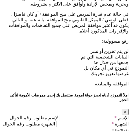
وبحرية وبمحض الإرادة وأوافق على الالتزام بشروطه.
في حالة عدم قدرة المريض على منح الموافقة / أو كان قاصرًا ،
فعلى الوصي / الممثل القانوني منح الموافقة نيابة عنه، وبالتالي
يكون قد اُعتبر موافقة المريض على جميع التفاهمات والموافقات
والإقرارات المذكورة أعلاه.
رفع مسؤولية:
لن يتم تخزين أو نشر
البيانات الشخصية التي تم
جمعها من خلال هذا
النموذج في أي مكان بل
غرضها تعزيز تجربتك.
الموافقة والمتابعة
املأ النموذج أدناه لحجز جولة أمومة. ستتصل بك إحدى ممرضات الأمومة لتأكيد
الحجز
×
الإسم
*
لإسم مطلوب رقم الجوال
الشهرة
*
الشهرة مطلوب رقم الجوال
رقم الاتصال
*