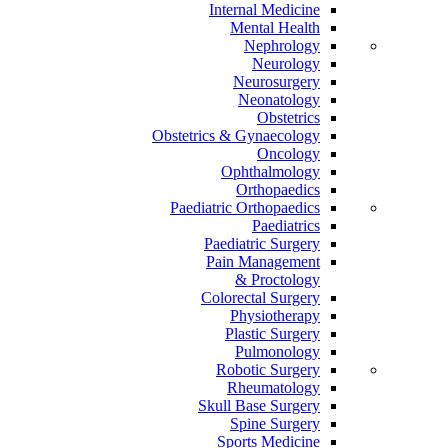
Internal Medicine
Mental Health
Nephrology
Neurology
Neurosurgery
Neonatology
Obstetrics
Obstetrics & Gynaecology
Oncology
Ophthalmology
Orthopaedics
Paediatric Orthopaedics
Paediatrics
Paediatric Surgery
Pain Management
Proctology &
Colorectal Surgery
Physiotherapy
Plastic Surgery
Pulmonology
Robotic Surgery
Rheumatology
Skull Base Surgery
Spine Surgery
Sports Medicine