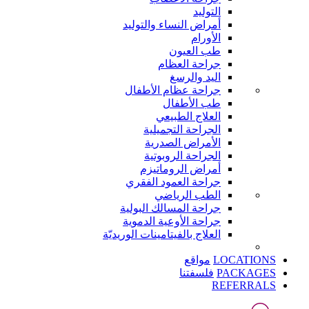
التوليد
أمراض النساء والتوليد
الأورام
طب العيون
جراحة العظام
اليد والرسغ
جراحة عظام الأطفال
طب الأطفال
العلاج الطبيعي
الجراحة التجميلية
الأمراض الصدرية
الجراحة الروبوتية
أمراض الروماتيزم
جراحة العمود الفقري
الطب الرياضي
جراحة المسالك البولية
جراحة الأوعية الدموية
العلاج بالفيتامينات الوريديّة
LOCATIONS
مواقع
PACKAGES
فلسفتنا
REFERRALS