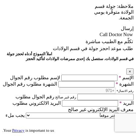
ملاحظة: جولة قسم
الولادة متوفّرة يومي
الجمعة.
إرسال
Call Doctor Now
تكلّم مع الطبيب مباشرة
طلب موعد
احجز جولة في قسم الولادات
املأ النموذج أدناه لحجز جولة
في قسم الولادات. ستتصل بك إحدى ممرضات الولادات لتأكيد الحجز
×
الإسم
*
لإسم مطلوب رقم الجوال
الشهرة
*
الشهرة مطلوب رقم الجوال
رقم الاتصال
*
رقم الجوال مطلوب
رقم غير صالح
البريد
*
البريد الالكتروني مطلوب
معرف البريد الإلكتروني غير صالح
موقع
*
يجب ملء
هذا الحقل
Your
Privacy
is important to us.