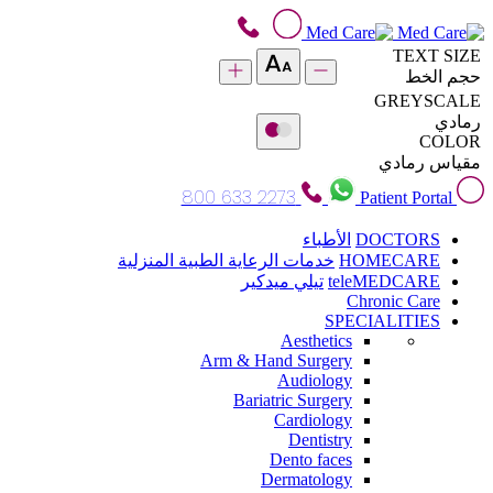
TEXT SIZE
حجم الخط
GREYSCALE
رمادي
COLOR
مقياس رمادي
800 633 2273
Patient Portal
DOCTORS
الأطباء
HOMECARE
خدمات الرعاية الطبية المنزلية
teleMEDCARE
تيلي ميدكير
Chronic Care
SPECIALITIES
Aesthetics
Arm & Hand Surgery
Audiology
Bariatric Surgery
Cardiology
Dentistry
Dento faces
Dermatology