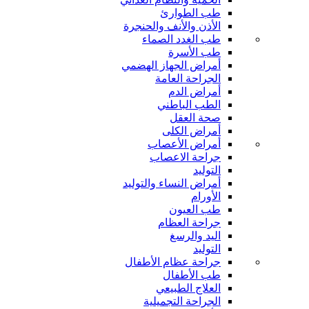
طب الطوارئ
الأذن والأنف والحنجرة
طب الغدد الصماء
طب الأسرة
أمراض الجهاز الهضمي
الجراحة العامة
أمراض الدم
الطب الباطني
صحة العقل
أمراض الكلى
أمراض الأعصاب
جراحة الاعصاب
التوليد
أمراض النساء والتوليد
الأورام
طب العيون
جراحة العظام
اليد والرسغ
التوليد
جراحة عظام الأطفال
طب الأطفال
العلاج الطبيعي
الجراحة التجميلية