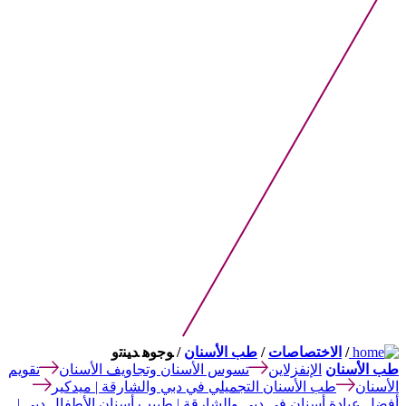
/
الاختصاصات
/
طب الأسنان
/ ﻮﺟﻮﻫ ﺪﻴﻨﺗﻭ
طب الأسنان
الإنفزلاين
تسوس الأسنان وتجاويف الأسنان
تقويم
الأسنان
طب الأسنان التجميلي في دبي والشارقة | ميدكير
أفضل عيادة أسنان في دبي والشارقة | طبيب أسنان الأطفال دبي |