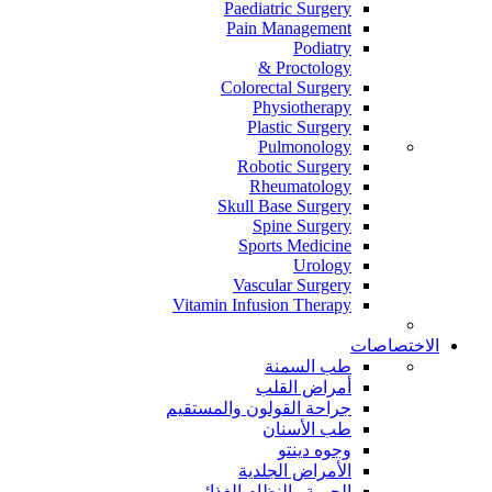
Paediatric Surgery
Pain Management
Podiatry
Proctology &
Colorectal Surgery
Physiotherapy
Plastic Surgery
Pulmonology
Robotic Surgery
Rheumatology
Skull Base Surgery
Spine Surgery
Sports Medicine
Urology
Vascular Surgery
Vitamin Infusion Therapy
الاختصاصات
طب السمنة
أمراض القلب
جراحة القولون والمستقيم
طب الأسنان
وجوه دينتو
الأمراض الجلدية
الحمية والنظام الغذائي