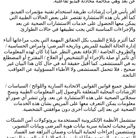
عن بعد وهي مكالمة محادثة فيديو تفاعلية.
أقر بأنني قرأت إرشادات طريقة استخدام تقنية مؤتمرات الفيديو.
كما أقر بأن هذه الاستشارة تقتصر على بعض الحالات الطبية التي
يمكن معها الحصول على خدمات الاستشارات الصحية عن بعد
والإجراءات المناسبة التي يجب تطبيقها في حالات الطوارئ.
كما ألتزم بإبلاغ الطبيب بكل الحقائق المهمة التي يجب مراعاتها أثناء
إدارة الحالة الطبية للمريض وتاريخه المرضي/ وأمراض الحساسية /
والظروف الخاصة / الإعاقة بغض النظر عما إذا كان لهذه المعلومات
أي تأثير أو صلة بالإجراء أو التشخيص أو العلاج / المقترح أو المضطلع
به في المستشفى. كما أقبل حقيقة أنه في حال كان هذا البيان غير
صحيح ، فلا تتحمل المستشفى ولا الأطباء المسؤولية عن العواقب
الناتجة.
تنطبق جميع قوانين القوانين الاتحادية السارية واللوائح / السياسات /
الإرشادات المحلية المتعلقة بالوصول إلى المعلومات الطبية ونسخ
سجلاتي الصحية على هذه الاستشارة عن بعد. ولن تنشر أي صور أو
معلومات يمكن التعرف معها على المريض بشأن هذه الخدمات
الصحية عن بعد إلى كيانات أخرى دون موافقتي الشخصية.
ستشمل الأنظمة الإلكترونية المستخدمة بروتوكولات أمن الشبكات
والبرمجيات لحماية سرية بيانات هوية المرضى وبيانات التصوير،
وستتضمن إجراءات لحماية البيانات وضمان النزاهة ضد الفساد
المتعمد وغير المتعمد وفقًا لقوانين ولوائح الإمارات العربية المتحدة.