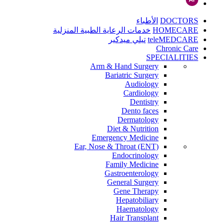
DOCTORS
الأطباء
HOMECARE
خدمات الرعاية الطبية المنزلية
teleMEDCARE
تيلي ميدكير
Chronic Care
SPECIALITIES
Arm & Hand Surgery
Bariatric Surgery
Audiology
Cardiology
Dentistry
Dento faces
Dermatology
Diet & Nutrition
Emergency Medicine
Ear, Nose & Throat (ENT)
Endocrinology
Family Medicine
Gastroenterology
General Surgery
Gene Therapy
Hepatobiliary
Haematology
Hair Transplant