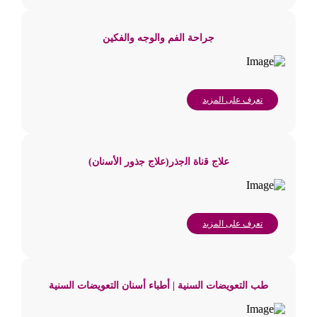
جراحة الفم والوجه والفكين
تعرف على المزيد
ﻋﻼج ﻗﻧﺎة اﻟﺟذر(ﻋﻼج ﺟذور اﻷﺳﻧﺎن)
تعرف على المزيد
طب التعويضات السنية | أطباء أسنان التعويضات السنية