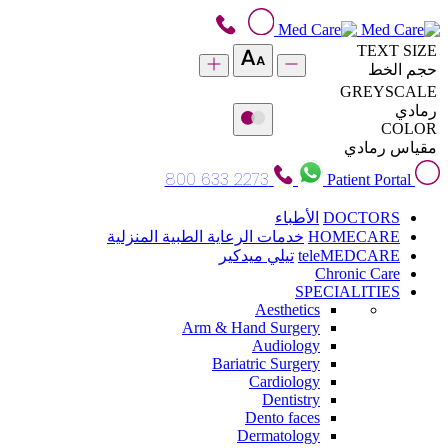
TEXT SIZE
حجم الخط
GREYSCALE
رمادي
COLOR
مقياس رمادي
800 633 2273
Patient Portal
DOCTORS
الأطباء
HOMECARE
خدمات الرعاية الطبية المنزلية
teleMEDCARE
تيلي ميدكير
Chronic Care
SPECIALITIES
Aesthetics
Arm & Hand Surgery
Audiology
Bariatric Surgery
Cardiology
Dentistry
Dento faces
Dermatology