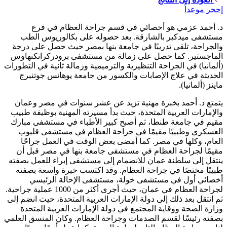
إحجر موعداً
د. أحمد عزمي هو أخصائي في قسم جراحة العظام في فرع
مستشفى ميدكير بالشارقة. بعد حصوله على بكالوريوس الطب
والجراحة، تلقى تدريبًا في جامعة بنها بمصر حيث حصل على درجة
الماجستير. كما حصل على زمالة من مستشفى برودركرانكنهاوس
(ألمانيا) في الجراحة التنظيرية والترميمية وزمالة ثانية في التطورات
الحديثة في علاج الإصابات والكسور من جامعة يوهانس جوتنبرج
ماينز (ألمانيا).
يتمتع د. أحمد بخبرة مهنية تزيد عن عشر سنوات في مصر وعمان
والإمارات العربية المتحدة، حيث بدأ مسيرته المهنية بوظيفة طبيب
مقيم في جامعة طنطا، ثم أصبح كبير الأطباء في مستشفى مبارك
العسكري وطبيبًا مقيمًا في جراحة العظام في مستشفى قليوب
العام، وكلها في مصر. كما أمضى بعض الوقت في العمل جراحًا
مقيمًا لجراحة العظام في مستشفى جامعة بنها في مصر قبل أن
ينتقل إلى سلطنة عمان للانضمام إلى مستشفى إبراء للعمل بصفته
طبيبًا مختصًا في جراحة العظام. وقد اكتسب خبرة واسعة بصفته
أخصائي أول في مستشفى خولة، مستشفى الإحالة الرئيسي
لجراحة العظام في عمان، حيث أجرى أكثر من 1000 عملية جراحية.
ثم انتقل بعد ذلك إلى دولة الإمارات العربية المتحدة، حيث انضم إلى
وزارة الصحة ووقاية المجتمع في دولة الإمارات العربية المتحدة
بصفته رئيسًا لقسم الصدمات وجراحة العظام. وكان المنسق العلمي