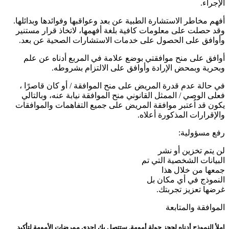
الإجراء.
أفهم مخاطر الاستشارة الطبية عن بعد وعواقبها وفوائدها وبدائلها.
وقد حصلت على معلومات كافية بلغة أفهمها، لاتخاذ قرار مستنير
وأوافق على الحصول على خدمات الاستشارات الصحية عن بعد.
أوافق على منح موافقتي بوضع علامة في المربع أدناه عن علم
وبحرية وبمحض الإرادة وأوافق على الالتزام بشروطه.
في حالة عدم قدرة المريض على منح الموافقة / أو كان قاصرًا ،
فعلى الوصي / الممثل القانوني منح الموافقة نيابة عنه، وبالتالي
يكون قد اُعتبر موافقة المريض على جميع التفاهمات والموافقات
والإقرارات المذكورة أعلاه.
رفع مسؤولية:
لن يتم تخزين أو نشر
البيانات الشخصية التي تم
جمعها من خلال هذا
النموذج في أي مكان بل
غرضها تعزيز تجربتك.
الموافقة والمتابعة
املأ النموذج أدناه لحجز جولة أمومة. ستتصل بك إحدى ممرضات الأمومة لتأكيد