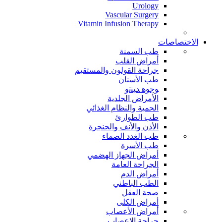
Urology
Vascular Surgery
Vitamin Infusion Therapy
الاختصاصات
طب السمنة
أمراض القلب
جراحة القولون والمستقيم
طب الأسنان
ﻮﺟﻮﻫ ﺪﻴﻨﺗﻭ
الأمراض الجلدية
الحمية والنظام الغذائي
طب الطوارئ
الأذن والأنف والحنجرة
طب الغدد الصماء
طب الأسرة
أمراض الجهاز الهضمي
الجراحة العامة
أمراض الدم
الطب الباطني
صحة العقل
أمراض الكلى
أمراض الأعصاب
جراحة الاعصاب