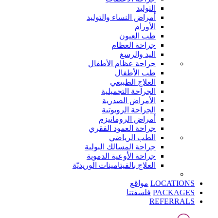
التوليد
أمراض النساء والتوليد
الأورام
طب العيون
جراحة العظام
اليد والرسغ
جراحة عظام الأطفال
طب الأطفال
العلاج الطبيعي
الجراحة التجميلية
الأمراض الصدرية
الجراحة الروبوتية
أمراض الروماتيزم
جراحة العمود الفقري
الطب الرياضي
جراحة المسالك البولية
جراحة الأوعية الدموية
العلاج بالفيتامينات الوريديّة
LOCATIONS
مواقع
PACKAGES
فلسفتنا
REFERRALS