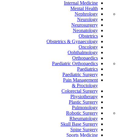
Internal Medicine
Mental Health
Nephrology
Neurology
Neurosurgery
Neonatology
Obstetrics
Obstetrics & Gynaecology
Oncology
Ophthalmology
Orthopaedics
Paediatric Orthopaedics
Paediatrics
Paediatric Surgery
Pain Management
Proctology &
Colorectal Surgery
Physiotherapy
Plastic Surgery
Pulmonology
Robotic Surgery
Rheumatology
Skull Base Surgery
Spine Surgery
Sports Medicine