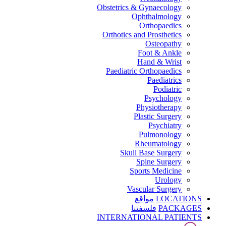
Obstetrics & Gynaecology
Ophthalmology
Orthopaedics
Orthotics and Prosthetics
Osteopathy
Foot & Ankle
Hand & Wrist
Paediatric Orthopaedics
Paediatrics
Podiatric
Psychology
Physiotherapy
Plastic Surgery
Psychiatry
Pulmonology
Rheumatology
Skull Base Surgery
Spine Surgery
Sports Medicine
Urology
Vascular Surgery
LOCATIONS
مواقع
PACKAGES
فلسفتنا
INTERNATIONAL PATIENTS