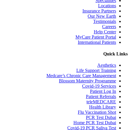
Specialities
Locations
Insurance Partners
Our New Earth
Testimonials
Careers
Help Center
MyCare Patient Portal
International Patients
Quick Links
Aesthetics
Life Support Training
Medcare’s Chronic Care Management
Blossom Maternity Programme
Covid-19 Services
Patient Log In
Patient Referrals
teleMEDCARE
Health Library
Flu Vaccination Shot
PCR Test Dubai
Home PCR Test Dubai
Covid-19 PCR Saliva Test