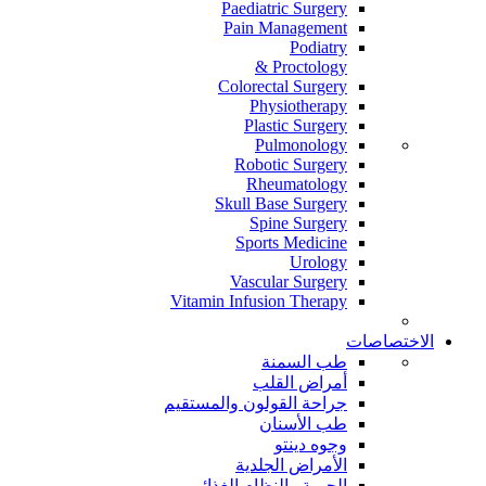
Paediatric Surgery
Pain Management
Podiatry
Proctology &
Colorectal Surgery
Physiotherapy
Plastic Surgery
Pulmonology
Robotic Surgery
Rheumatology
Skull Base Surgery
Spine Surgery
Sports Medicine
Urology
Vascular Surgery
Vitamin Infusion Therapy
الاختصاصات
طب السمنة
أمراض القلب
جراحة القولون والمستقيم
طب الأسنان
وجوه دينتو
الأمراض الجلدية
الحمية والنظام الغذائي