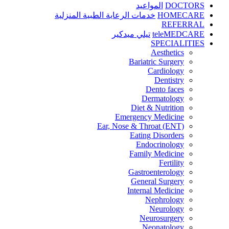
DOCTORS
المواعيد
HOMECARE
خدمات الرعاية الطبية المنزلية
REFERRAL
teleMEDCARE
تيلي ميدكير
SPECIALITIES
Aesthetics
Bariatric Surgery
Cardiology
Dentistry
Dento faces
Dermatology
Diet & Nutrition
Emergency Medicine
Ear, Nose & Throat (ENT)
Eating Disorders
Endocrinology
Family Medicine
Fertility
Gastroenterology
General Surgery
Internal Medicine
Nephrology
Neurology
Neurosurgery
Neonatology