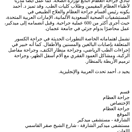
لنادي جراحة العظام التابع لوزارة الصحة. كما عمل أيضًا مدربًا
لأطباء العظام المقيمين وطلاب كليات الطب. وقد تميز د. أحمد
بكونه رئيس أقسام جراحة العظام والعلاج الطبيعي في
المستشفيات الصحية السعودية الألمانية، الإمارات العربية المتحدة،
حيث أجرى أكثر من 600 عملية جراحية. وقبل انضمامه إلى ميدكير،
عمل محاضرًا بدوام جزئي في جامعة عجمان.
تشمل اهتماماته الخاصة التطورات الحديثة في جراحة الكسور
المتعلقة بإصابات البالغين والمسنين والأطفال. كما أنه خبير في
إجراءات الطب الرياضي، وجراحة منظار الكتف، وجراحة مفاصل
الركبة، ومشاكل العمود الفقري مع آلام أسفل الظهر، وجراحة
ترميم الأربطة بالمنظار.
يجيد د. أحمد تحدث العربية والإنجليزية.
قسم
جراحة العظام
الإختصاص
جراحة العظام
الموقع
الشارقة - مستشفى ميدكير
مستشفى ميدكير الشارقة - شارع الشيخ صقر القاسمي
اللغات