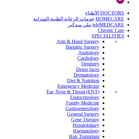
DOCTORS
الأطباء
HOMECARE
خدمات الرعاية الطبية المنزلية
teleMEDCARE
تيلي ميدكير
Chronic Care
SPECIALITIES
Arm & Hand Surgery
Bariatric Surgery
Audiology
Cardiology
Dentistry
Dento faces
Dermatology
Diet & Nutrition
Emergency Medicine
Ear, Nose & Throat (ENT)
Endocrinology
Family Medicine
Gastroenterology
General Surgery
Gene Therapy
Hepatobiliary
Haematology
Hair Transplant