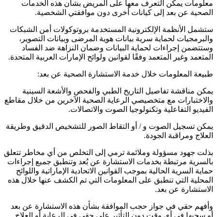
معلومات يمكن التعرف معها على المريض بشأن هذه الخدمات
الصحية عن بعد إلى كيانات أخرى دون موافقتي الشخصية.
ستشمل الأنظمة الإلكترونية المستخدمة بروتوكولات أمن الشبكات
والبرمجيات لحماية سرية بيانات هوية المرضى وبيانات التصوير،
وستتضمن إجراءات لحماية البيانات وضمان النزاهة ضد الفساد
المتعمد وغير المتعمد وفقًا لقوانين ولوائح الإمارات العربية المتحدة.
طبيعة المعلومات خلال خدمة الاستشارة الصحية عن بعد:
يمكن مناقشة تفاصيل التاريخ الطبي والفحص والأشعة السينية
والاختبارات مع متخصيصي الرعاية الصحية الآخرين من خلال مقاطع
الفيديو التفاعلية وتكنولوجيا الصوت والاتصالات.
يمكن تسجيل الصوت و / أو التقاط الصور للتشخيص الدقيق وطريقة
العلاج ومراقبة الجودة.
بذلت جهود مسؤولة وملائمة ترمي إلى التخلص من أي مخاطر تتعلق
بالسرية مرتبطة بخدمات الاستشارة عن بُعد وتنطبق جميع إجراءات
حماية السرية الحالية بموجب القوانين الاتحادية الإماراتية واللوائح
المحلية التي تنطبق على المعلومات التي تم الكشف عنها خلال هذه
الاستشارة عن بعد.
وأفهم حقي في جواز حجب الموافقة بشأن هذه الاستشارة عن بعد
أو سحبها في أي وقت دون التأثير على حقي في الرعاية أو العلاج