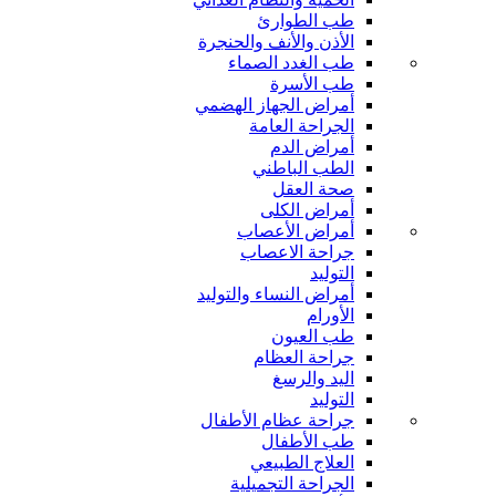
طب الطوارئ
الأذن والأنف والحنجرة
طب الغدد الصماء
طب الأسرة
أمراض الجهاز الهضمي
الجراحة العامة
أمراض الدم
الطب الباطني
صحة العقل
أمراض الكلى
أمراض الأعصاب
جراحة الاعصاب
التوليد
أمراض النساء والتوليد
الأورام
طب العيون
جراحة العظام
اليد والرسغ
التوليد
جراحة عظام الأطفال
طب الأطفال
العلاج الطبيعي
الجراحة التجميلية