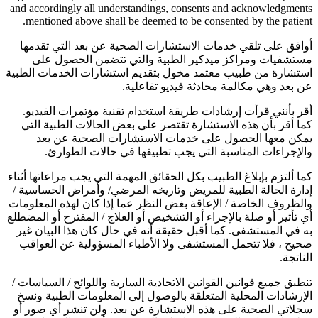
and accordingly all understandings, consents and acknowledgments
mentioned above shall be deemed to be consented by the patient.
أوافق على تلقي خدمات الاستشارات الصحية عن بعد التي تقدمها
مستشفيات ومراكز ميدكير الطبية والتي تتضمن الحصول على
استشارة من طبيب معتمد مخول بتقديم استشارات الخدمات الطبية
عن بعد وهي مكالمة محادثة فيديو تفاعلية.
أقر بأنني قرأت إرشادات طريقة استخدام تقنية مؤتمرات الفيديو.
كما أقر بأن هذه الاستشارة تقتصر على بعض الحالات الطبية التي
يمكن معها الحصول على خدمات الاستشارات الصحية عن بعد
والإجراءات المناسبة التي يجب تطبيقها في حالات الطوارئ.
كما ألتزم بإبلاغ الطبيب بكل الحقائق المهمة التي يجب مراعاتها أثناء
إدارة الحالة الطبية للمريض وتاريخه المرضي/ وأمراض الحساسية /
والظروف الخاصة / الإعاقة بغض النظر عما إذا كان لهذه المعلومات
أي تأثير أو صلة بالإجراء أو التشخيص أو العلاج / المقترح أو المضطلع
به في المستشفى. كما أقبل حقيقة أنه في حال كان هذا البيان غير
صحيح ، فلا تتحمل المستشفى ولا الأطباء المسؤولية عن العواقب
الناتجة.
تنطبق جميع قوانين القوانين الاتحادية السارية واللوائح / السياسات /
الإرشادات المحلية المتعلقة بالوصول إلى المعلومات الطبية ونسخ
سجلاتي الصحية على هذه الاستشارة عن بعد. ولن تنشر أي صور أو