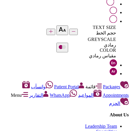
TEXT SIZE
حجم الخط
GREYSCALE
رمادي
COLOR
مقياس رمادي
Packages
قائمة
Patient Portal
واتسآب
Appointments
المواعيد
WhatsApp
التقارير
Menu
الحزم
About Us
Leadership Team