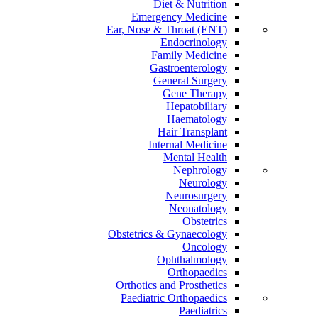
Diet & Nutrition
Emergency Medicine
Ear, Nose & Throat (ENT)
Endocrinology
Family Medicine
Gastroenterology
General Surgery
Gene Therapy
Hepatobiliary
Haematology
Hair Transplant
Internal Medicine
Mental Health
Nephrology
Neurology
Neurosurgery
Neonatology
Obstetrics
Obstetrics & Gynaecology
Oncology
Ophthalmology
Orthopaedics
Orthotics and Prosthetics
Paediatric Orthopaedics
Paediatrics