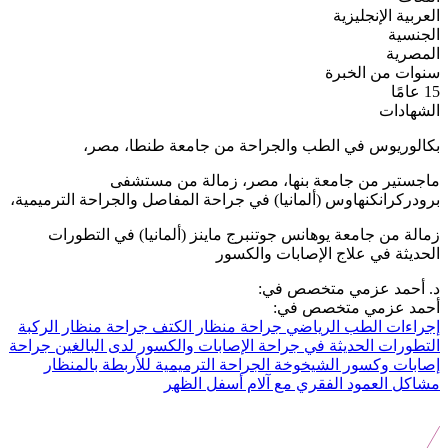
العربية
الإنجليزية
الجنسية
المصرية
سنوات من الخبرة
15 عامًا
الشهادات
بكالوريوس في الطب والجراحة من جامعة طنطا، مصر،
ماجستير من جامعة بنها، مصر، زمالة من مستشفى
برودركرانكنهاوس (ألمانيا) في جراحة المفاصل والجراحة الترميمية،
زمالة من جامعة يوهانس جوتنبرج ماينز (ألمانيا) في التطورات
الحديثة في علاج الإصابات والكسور
د. أحمد عزمي متخصص في:
أحمد عزمي متخصص في:
إجراءات الطب الرياضي
جراحة منظار الكتف
جراحة منظار الركبة
التطورات الحديثة في جراحة الإصابات والكسور لدى البالغين
جراحة
إصابات وكسور الشيخوخة
الجراحة الترميمية للأربطة بالمنظار
مشاكل العمود الفقري مع آلام أسفل الظهر