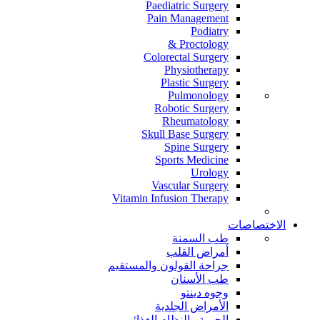
Paediatric Surgery
Pain Management
Podiatry
Proctology &
Colorectal Surgery
Physiotherapy
Plastic Surgery
Pulmonology
Robotic Surgery
Rheumatology
Skull Base Surgery
Spine Surgery
Sports Medicine
Urology
Vascular Surgery
Vitamin Infusion Therapy
الاختصاصات
طب السمنة
أمراض القلب
جراحة القولون والمستقيم
طب الأسنان
وجوه دينتو
الأمراض الجلدية
الحمية والنظام الغذائي