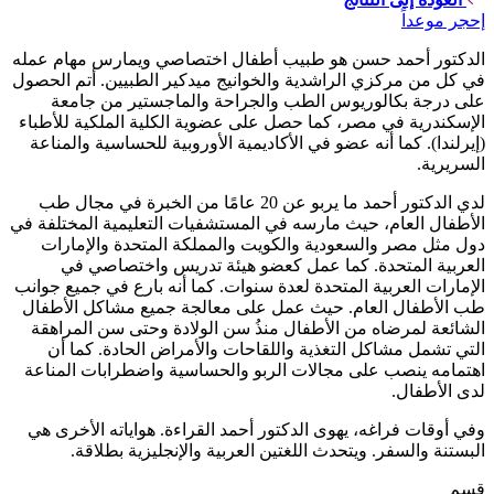
إحجر موعداً
الدكتور أحمد حسن هو طبيب أطفال اختصاصي ويمارس مهام عمله
في كل من مركزي الراشدية والخوانيج ميدكير الطبيين. أتم الحصول
على درجة بكالوريوس الطب والجراحة والماجستير من جامعة
الإسكندرية في مصر، كما حصل على عضوية الكلية الملكية للأطباء
(إيرلندا). كما أنه عضو في الأكاديمية الأوروبية للحساسية والمناعة
السريرية.
لدي الدكتور أحمد ما يربو عن 20 عامًا من الخبرة في مجال طب
الأطفال العام، حيث مارسه في المستشفيات التعليمية المختلفة في
دول مثل مصر والسعودية والكويت والمملكة المتحدة والإمارات
العربية المتحدة. كما عمل كعضو هيئة تدريس واختصاصي في
الإمارات العربية المتحدة لعدة سنوات. كما أنه بارع في جميع جوانب
طب الأطفال العام. حيث عمل على معالجة جميع مشاكل الأطفال
الشائعة لمرضاه من الأطفال منذُ سن الولادة وحتى سن المراهقة
التي تشمل مشاكل التغذية واللقاحات والأمراض الحادة. كما أن
اهتمامه ينصب على مجالات الربو والحساسية واضطرابات المناعة
لدى الأطفال.
وفي أوقات فراغه، يهوى الدكتور أحمد القراءة. هواياته الأخرى هي
البستنة والسفر. ويتحدث اللغتين العربية والإنجليزية بطلاقة.
قسم