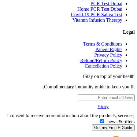
PCR Test Dubai
Home PCR Test Dubai
Covid-19 PCR Saliva Test
Vitamin Infusion Therapy
Legal
Terms & Conditions
Patient Rights
Privacy Policy
Refund/Return Policy
Cancellation Policy
Stay on top of your health!
Complimentary immunity guide to keep you fit.
Your
Privacy
is important to us.
I consent to receive more information about the products, services,
news & offers.