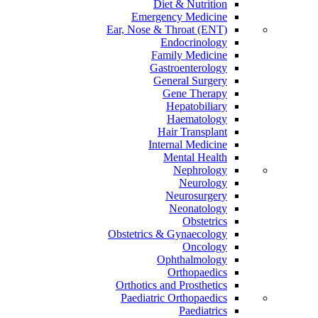
Diet & Nutrition
Emergency Medicine
Ear, Nose & Throat (ENT)
Endocrinology
Family Medicine
Gastroenterology
General Surgery
Gene Therapy
Hepatobiliary
Haematology
Hair Transplant
Internal Medicine
Mental Health
Nephrology
Neurology
Neurosurgery
Neonatology
Obstetrics
Obstetrics & Gynaecology
Oncology
Ophthalmology
Orthopaedics
Orthotics and Prosthetics
Paediatric Orthopaedics
Paediatrics