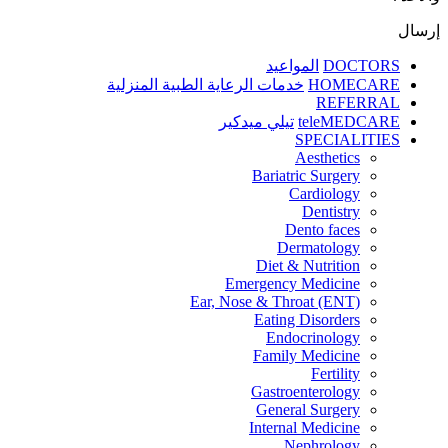
إرسال
DOCTORS
المواعيد
HOMECARE
خدمات الرعاية الطبية المنزلية
REFERRAL
teleMEDCARE
تيلي ميدكير
SPECIALITIES
Aesthetics
Bariatric Surgery
Cardiology
Dentistry
Dento faces
Dermatology
Diet & Nutrition
Emergency Medicine
Ear, Nose & Throat (ENT)
Eating Disorders
Endocrinology
Family Medicine
Fertility
Gastroenterology
General Surgery
Internal Medicine
Nephrology