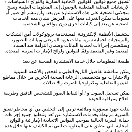
تنطبق جميع قوانين القوانين الاتحادية السارية واللوائح / السياسات /
الإرشادات المحلية المتعلقة بالوصول إلى المعلومات الطبية ونسخ
سجلاتي الصحية على هذه الاستشارة عن بعد. ولن تنشر أي صور أو
معلومات يمكن التعرف معها على المريض بشأن هذه الخدمات
الصحية عن بعد إلى كيانات أخرى دون موافقتي الشخصية.
ستشمل الأنظمة الإلكترونية المستخدمة بروتوكولات أمن الشبكات
والبرمجيات لحماية سرية بيانات هوية المرضى وبيانات التصوير،
وستتضمن إجراءات لحماية البيانات وضمان النزاهة ضد الفساد
المتعمد وغير المتعمد وفقًا لقوانين ولوائح الإمارات العربية المتحدة.
طبيعة المعلومات خلال خدمة الاستشارة الصحية عن بعد:
يمكن مناقشة تفاصيل التاريخ الطبي والفحص والأشعة السينية
والاختبارات مع متخصيصي الرعاية الصحية الآخرين من خلال مقاطع
الفيديو التفاعلية وتكنولوجيا الصوت والاتصالات.
يمكن تسجيل الصوت و / أو التقاط الصور للتشخيص الدقيق وطريقة
العلاج ومراقبة الجودة.
بذلت جهود مسؤولة وملائمة ترمي إلى التخلص من أي مخاطر تتعلق
بالسرية مرتبطة بخدمات الاستشارة عن بُعد وتنطبق جميع إجراءات
حماية السرية الحالية بموجب القوانين الاتحادية الإماراتية واللوائح
المحلية التي تنطبق على المعلومات التي تم الكشف عنها خلال هذه
الاستشارة عن بعد.