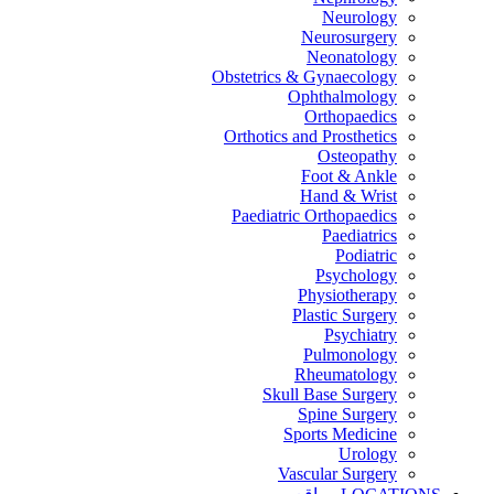
Neurology
Neurosurgery
Neonatology
Obstetrics & Gynaecology
Ophthalmology
Orthopaedics
Orthotics and Prosthetics
Osteopathy
Foot & Ankle
Hand & Wrist
Paediatric Orthopaedics
Paediatrics
Podiatric
Psychology
Physiotherapy
Plastic Surgery
Psychiatry
Pulmonology
Rheumatology
Skull Base Surgery
Spine Surgery
Sports Medicine
Urology
Vascular Surgery