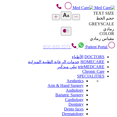
TEXT SIZE
حجم الخط
GREYSCALE
رمادي
COLOR
مقياس رمادي
800 633 2273
Patient Portal
DOCTORS
الأطباء
HOMECARE
خدمات الرعاية الطبية المنزلية
teleMEDCARE
تيلي ميدكير
Chronic Care
SPECIALITIES
Aesthetics
Arm & Hand Surgery
Audiology
Bariatric Surgery
Cardiology
Dentistry
Dento faces
Dermatology