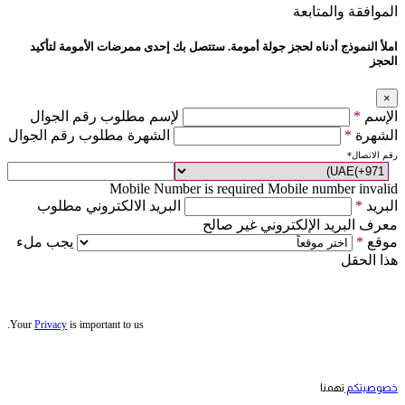
الموافقة والمتابعة
املأ النموذج أدناه لحجز جولة أمومة. ستتصل بك إحدى ممرضات الأمومة لتأكيد
الحجز
×
الإسم
*
لإسم مطلوب رقم الجوال
الشهرة
*
الشهرة مطلوب رقم الجوال
رقم الاتصال
*
Mobile Number is required
Mobile number invalid
البريد
*
البريد الالكتروني مطلوب
معرف البريد الإلكتروني غير صالح
موقع
*
يجب ملء
هذا الحقل
Your
Privacy
is important to us.
خصوصيتكم
تهمنا