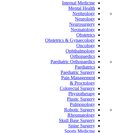
Internal Medicine
Mental Health
Nephrology
Neurology
Neurosurgery
Neonatology
Obstetrics
Obstetrics & Gynaecology
Oncology
Ophthalmology
Orthopaedics
Paediatric Orthopaedics
Paediatrics
Paediatric Surgery
Pain Management
Proctology &
Colorectal Surgery
Physiotherapy
Plastic Surgery
Pulmonology
Robotic Surgery
Rheumatology
Skull Base Surgery
Spine Surgery
Sports Medicine