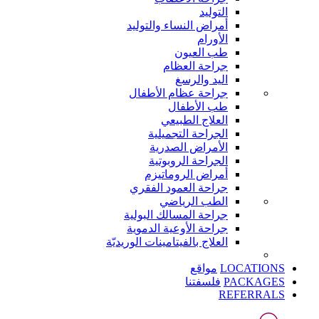
التوليد
أمراض النساء والتوليد
الأورام
طب العيون
جراحة العظام
اليد والرسغ
جراحة عظام الأطفال
طب الأطفال
العلاج الطبيعي
الجراحة التجميلية
الأمراض الصدرية
الجراحة الروبوتية
أمراض الروماتيزم
جراحة العمود الفقري
الطب الرياضي
جراحة المسالك البولية
جراحة الأوعية الدموية
العلاج بالفيتامينات الوريديّة
LOCATIONS
مواقع
PACKAGES
فلسفتنا
REFERRALS