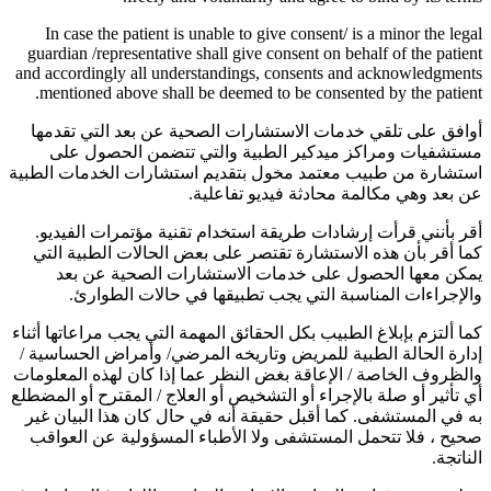
In case the patient is unable to give consent/ is a minor the legal
guardian /representative shall give consent on behalf of the patient
and accordingly all understandings, consents and acknowledgments
mentioned above shall be deemed to be consented by the patient.
أوافق على تلقي خدمات الاستشارات الصحية عن بعد التي تقدمها
مستشفيات ومراكز ميدكير الطبية والتي تتضمن الحصول على
استشارة من طبيب معتمد مخول بتقديم استشارات الخدمات الطبية
عن بعد وهي مكالمة محادثة فيديو تفاعلية.
أقر بأنني قرأت إرشادات طريقة استخدام تقنية مؤتمرات الفيديو.
كما أقر بأن هذه الاستشارة تقتصر على بعض الحالات الطبية التي
يمكن معها الحصول على خدمات الاستشارات الصحية عن بعد
والإجراءات المناسبة التي يجب تطبيقها في حالات الطوارئ.
كما ألتزم بإبلاغ الطبيب بكل الحقائق المهمة التي يجب مراعاتها أثناء
إدارة الحالة الطبية للمريض وتاريخه المرضي/ وأمراض الحساسية /
والظروف الخاصة / الإعاقة بغض النظر عما إذا كان لهذه المعلومات
أي تأثير أو صلة بالإجراء أو التشخيص أو العلاج / المقترح أو المضطلع
به في المستشفى. كما أقبل حقيقة أنه في حال كان هذا البيان غير
صحيح ، فلا تتحمل المستشفى ولا الأطباء المسؤولية عن العواقب
الناتجة.