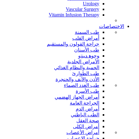
Urology
Vascular Surgery
Vitamin Infusion Therapy
الاختصاصات
طب السمنة
أمراض القلب
جراحة القولون والمستقيم
طب الأسنان
ﻮﺟﻮﻫ ﺪﻴﻨﺗﻭ
الأمراض الجلدية
الحمية والنظام الغذائي
طب الطوارئ
الأذن والأنف والحنجرة
طب الغدد الصماء
طب الأسرة
أمراض الجهاز الهضمي
الجراحة العامة
أمراض الدم
الطب الباطني
صحة العقل
أمراض الكلى
أمراض الأعصاب
جراحة الاعصاب