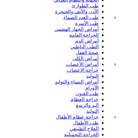
طب الطوارئ
الأذن والأنف والحنجرة
طب الغدد الصماء
طب الأسرة
أمراض الجهاز الهضمي
الجراحة العامة
أمراض الدم
الطب الباطني
صحة العقل
أمراض الكلى
أمراض الأعصاب
جراحة الاعصاب
التوليد
أمراض النساء والتوليد
الأورام
طب العيون
جراحة العظام
اليد والرسغ
التوليد
جراحة عظام الأطفال
طب الأطفال
العلاج الطبيعي
الجراحة التجميلية