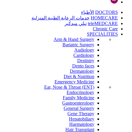
DOCTORS
الأطباء
HOMECARE
خدمات الرعاية الطبية المنزلية
teleMEDCARE
تيلي ميدكير
Chronic Care
SPECIALITIES
Arm & Hand Surgery
Bariatric Surgery
Audiology
Cardiology
Dentistry
Dento faces
Dermatology
Diet & Nutrition
Emergency Medicine
Ear, Nose & Throat (ENT)
Endocrinology
Family Medicine
Gastroenterology
General Surgery
Gene Therapy
Hepatobiliary
Haematology
Hair Transplant