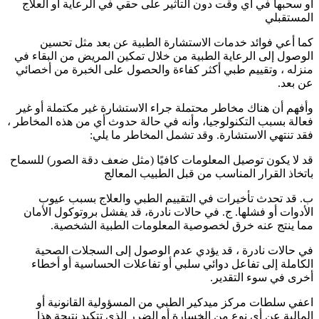
أو سحبها في أي وقت دون التأثير على حقي في الرعاية أو العلاج
المستقبلي
كما أعي فوائد خدمات الاستشارة الطبية عن بعد مثل تحسين
الوصول إلى الرعاية الطبية من خلال تمكين المريض من البقاء في
منزله ، وتقييم طبي أكثر كفاءة والحصول على الخبرة من أخصائي
عن بعد.
وأفهم أن هناك مخاطر محتملة جراء الاستشارة غير مكتملة أو غير
فعالة بسبب التكنولوجيا، وأنه في حالة حدوث أي من هذه المخاطر ،
فقد تنتهي الاستشارة. وقد تشمل المخاطر ما يلي:
قد لا يكون توصيل المعلومات كافيًا (مثل ضعف دقة الصور) للسماح
باتخاذ القرار المناسب من قبل الطبيب المعالج
ب. قد تحدث تأخيرات في التقييم الطبي والعلاج بسبب عيوب
الأدوات أو فشلها. ج. في حالات نادرة، قد يفشل بروتوكول الأمان
مما ينتج عنه خرق لخصوصية المعلومات الطبية الشخصية.
في حالات نادرة ، قد يؤدي عدم الوصول إلى السجلات الصحية
الكاملة إلى تفاعل دوائي سلبي أو تفاعلات الحساسية أو أخطاء
أخرى في سوء التقدير.
اعفي سلطات مركز ميدكير الطبي من المسؤولية القانونية أو
المالية عن أي نوع من الخسارة أو الضرر الذي تتكبد نتيجة هذا