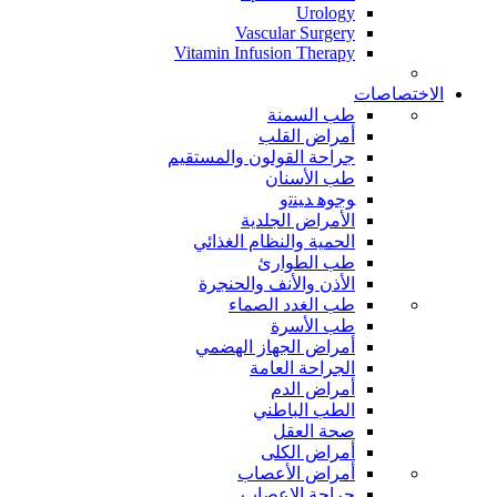
Urology
Vascular Surgery
Vitamin Infusion Therapy
الاختصاصات
طب السمنة
أمراض القلب
جراحة القولون والمستقيم
طب الأسنان
ﻮﺟﻮﻫ ﺪﻴﻨﺗﻭ
الأمراض الجلدية
الحمية والنظام الغذائي
طب الطوارئ
الأذن والأنف والحنجرة
طب الغدد الصماء
طب الأسرة
أمراض الجهاز الهضمي
الجراحة العامة
أمراض الدم
الطب الباطني
صحة العقل
أمراض الكلى
أمراض الأعصاب
جراحة الاعصاب