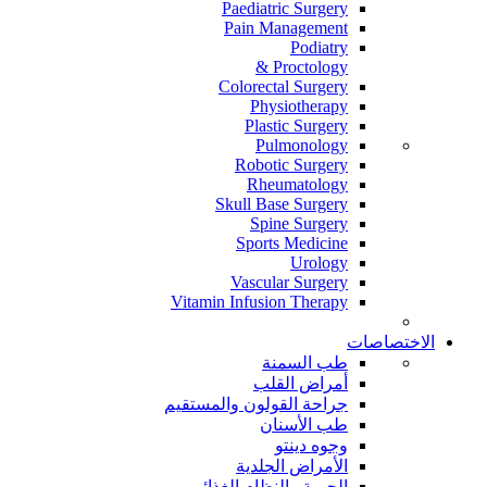
Paediatric Surgery
Pain Management
Podiatry
Proctology &
Colorectal Surgery
Physiotherapy
Plastic Surgery
Pulmonology
Robotic Surgery
Rheumatology
Skull Base Surgery
Spine Surgery
Sports Medicine
Urology
Vascular Surgery
Vitamin Infusion Therapy
الاختصاصات
طب السمنة
أمراض القلب
جراحة القولون والمستقيم
طب الأسنان
وجوه دينتو
الأمراض الجلدية
الحمية والنظام الغذائي