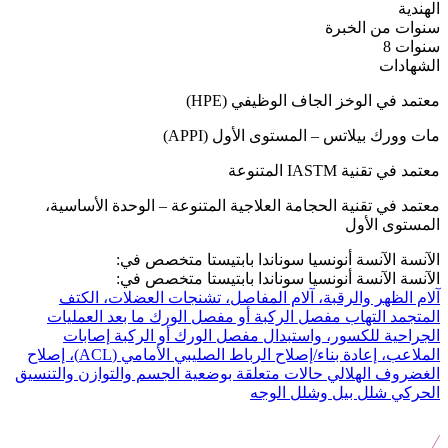
الهندية
سنوات من الخبرة
سنوات 8
الشهادات
معتمد في الوخز الجاف الوظيفي (HPE)
مات وورك بيلاتس – المستوى الأول (APPI)
معتمد في تقنية IASTM المتنوعة
معتمد في تقنية الحجامة العلاجية المتنوعة – الوحدة الأساسية،
المستوى الأول
الآنسة الآنسة أنونسيا سوناندا بابتيستا متخصص في:
الآنسة الآنسة أنونسيا سوناندا بابتيستا متخصص في:
آلام الظهر والرقبة، آلام المفاصل، تشنجات العضلات، الكتف
المتجمد
التهاب مفصل الركبة أو مفصل الورك
ما بعد العمليات
الجراحية للكسور، واستبدال مفصل الورك أو الركبة
إصابات
الملاعب، إعادة بناء/إصلاح الرباط الصليبي الأمامي (ACL)، إصلاح
الغضروف الهلالي
حالات متعلقة بوضعية الجسم والتوازن والتنسيق
الحركي
شلل بيل وشلل الوجه