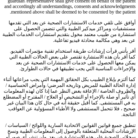
guardian /representative shall give consent on behalf of the patient
and accordingly all understandings, consents and acknowledgments
mentioned above shall be deemed to be consented by the patient.
أوافق على تلقي خدمات الاستشارات الصحية عن بعد التي تقدمها
مستشفيات ومراكز ميدكير الطبية والتي تتضمن الحصول على
استشارة من طبيب معتمد مخول بتقديم استشارات الخدمات الطبية
عن بعد وهي مكالمة محادثة فيديو تفاعلية.
أقر بأنني قرأت إرشادات طريقة استخدام تقنية مؤتمرات الفيديو.
كما أقر بأن هذه الاستشارة تقتصر على بعض الحالات الطبية التي
يمكن معها الحصول على خدمات الاستشارات الصحية عن بعد
والإجراءات المناسبة التي يجب تطبيقها في حالات الطوارئ.
كما ألتزم بإبلاغ الطبيب بكل الحقائق المهمة التي يجب مراعاتها أثناء
إدارة الحالة الطبية للمريض وتاريخه المرضي/ وأمراض الحساسية /
والظروف الخاصة / الإعاقة بغض النظر عما إذا كان لهذه المعلومات
أي تأثير أو صلة بالإجراء أو التشخيص أو العلاج / المقترح أو المضطلع
به في المستشفى. كما أقبل حقيقة أنه في حال كان هذا البيان غير
صحيح ، فلا تتحمل المستشفى ولا الأطباء المسؤولية عن العواقب
الناتجة.
تنطبق جميع قوانين القوانين الاتحادية السارية واللوائح / السياسات /
الإرشادات المحلية المتعلقة بالوصول إلى المعلومات الطبية ونسخ
سجلاتي الصحية على هذه الاستشارة عن بعد. ولن تنشر أي صور أو