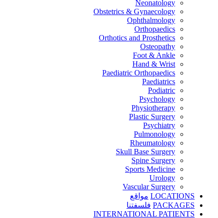
Neonatology
Obstetrics & Gynaecology
Ophthalmology
Orthopaedics
Orthotics and Prosthetics
Osteopathy
Foot & Ankle
Hand & Wrist
Paediatric Orthopaedics
Paediatrics
Podiatric
Psychology
Physiotherapy
Plastic Surgery
Psychiatry
Pulmonology
Rheumatology
Skull Base Surgery
Spine Surgery
Sports Medicine
Urology
Vascular Surgery
LOCATIONS
مواقع
PACKAGES
فلسفتنا
INTERNATIONAL PATIENTS