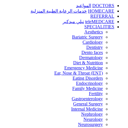
DOCTORS
المواعيد
HOMECARE
خدمات الرعاية الطبية المنزلية
REFERRAL
teleMEDCARE
تيلي ميدكير
SPECIALITIES
Aesthetics
Bariatric Surgery
Cardiology
Dentistry
Dento faces
Dermatology
Diet & Nutrition
Emergency Medicine
Ear, Nose & Throat (ENT)
Eating Disorders
Endocrinology
Family Medicine
Fertility
Gastroenterology
General Surgery
Internal Medicine
Nephrology
Neurology
Neurosurgery