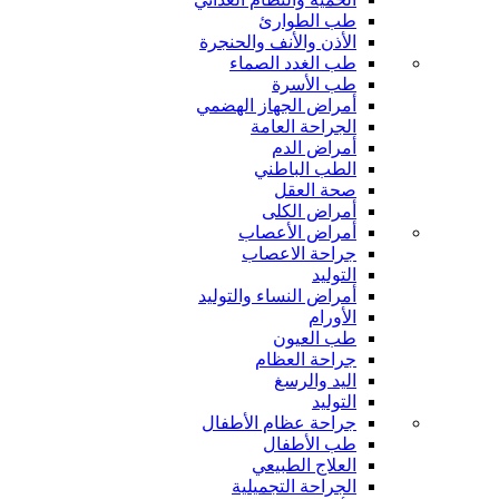
طب الطوارئ
الأذن والأنف والحنجرة
طب الغدد الصماء
طب الأسرة
أمراض الجهاز الهضمي
الجراحة العامة
أمراض الدم
الطب الباطني
صحة العقل
أمراض الكلى
أمراض الأعصاب
جراحة الاعصاب
التوليد
أمراض النساء والتوليد
الأورام
طب العيون
جراحة العظام
اليد والرسغ
التوليد
جراحة عظام الأطفال
طب الأطفال
العلاج الطبيعي
الجراحة التجميلية