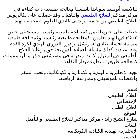
ليالآنسة أنونسيا سوناندا بابتيستا معالجة طبيعية ذات كفاءة في
مركز ميدكير
للعلاج الطبيعي
والتأهيل. وقد حصلت على بكالريوس
العلاج الطبيعي من جامعة راجيف غاندي للعلوم الصحية، بالهند.
حصلت على خبرة العمل كمعالجة طبيعية رئيسية مستشفى خاص
(Goa) في الهند لعامين، كمعالجة طبيعية رئيسية وكمعالجة طبيعية
ميدانية لحساب نادي تشرتشل براذرز بالدوري الهندي لكرة القدم.
وقد اعتادت كذلك مقابلة العملاء الذين يحتاجون رعاية العلاج
الطبيعي في المنزل. كانت متدربة في مستشفى فاذر مولر، وعملت
كمعالجة طبيعية متطوعة بدار النقاهة.
تجيد الإنجليزية والهندية والكونادية والكونكانية. وتحب السفر
والإنصات للموسيقى وممارسة الرياضة.
قسم
العلاج الطبيعي
الإختصاص
العلاج الطبي
الموقع
شارع الشيخ زايد - مركز ميدكير للعلاج الطبيعي والتأهيل
اللغات
الإنجليزية
الهندية
الكنادية
الكونكانية
الجنسية