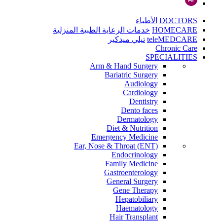
DOCTORS
الأطباء
HOMECARE
خدمات الرعاية الطبية المنزلية
teleMEDCARE
تيلي ميدكير
Chronic Care
SPECIALITIES
Arm & Hand Surgery
Bariatric Surgery
Audiology
Cardiology
Dentistry
Dento faces
Dermatology
Diet & Nutrition
Emergency Medicine
Ear, Nose & Throat (ENT)
Endocrinology
Family Medicine
Gastroenterology
General Surgery
Gene Therapy
Hepatobiliary
Haematology
Hair Transplant