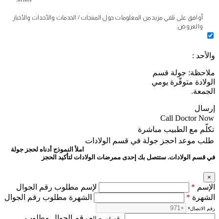
أوافق على تلقي مزيد من المعلومات حول المنتجات / الخدمات والأحداث والأخبار
والعروض.
والأحد :
ملاحظة: جولة قسم
الولادة متوفّرة يومي
الجمعة.
إرسال
Call Doctor Now
تكلّم مع الطبيب مباشرة
طلب موعد
احجز جولة في قسم الولادات
املأ النموذج أدناه لحجز جولة
في قسم الولادات. ستتصل بك إحدى ممرضات الولادات لتأكيد الحجز
×
الإسم
*
لإسم مطلوب رقم الجوال
الشهرة
*
الشهرة مطلوب رقم الجوال
رقم الاتصال
*
رقم الجوال مطلوب
رقم غير صالح