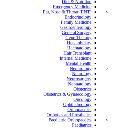
Diet & Nutrition
Emergency Medicine
Ear, Nose & Throat (ENT)
Endocrinology
Family Medicine
Gastroenterology
General Surgery
Gene Therapy
Hepatobiliary
Haematology
Hair Transplant
Internal Medicine
Mental Health
Nephrology
Neurology
Neurosurgery
Neonatology
Obstetrics
Obstetrics & Gynaecology
Oncology
Ophthalmology
Orthopaedics
Orthotics and Prosthetics
Paediatric Orthopaedics
Paediatrics