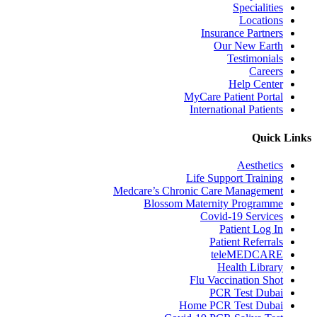
Specialities
Locations
Insurance Partners
Our New Earth
Testimonials
Careers
Help Center
MyCare Patient Portal
International Patients
Quick Links
Aesthetics
Life Support Training
Medcare’s Chronic Care Management
Blossom Maternity Programme
Covid-19 Services
Patient Log In
Patient Referrals
teleMEDCARE
Health Library
Flu Vaccination Shot
PCR Test Dubai
Home PCR Test Dubai