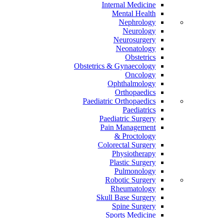
Internal Medicine
Mental Health
Nephrology
Neurology
Neurosurgery
Neonatology
Obstetrics
Obstetrics & Gynaecology
Oncology
Ophthalmology
Orthopaedics
Paediatric Orthopaedics
Paediatrics
Paediatric Surgery
Pain Management
Proctology &
Colorectal Surgery
Physiotherapy
Plastic Surgery
Pulmonology
Robotic Surgery
Rheumatology
Skull Base Surgery
Spine Surgery
Sports Medicine