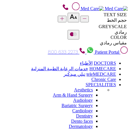
TEXT SIZE
حجم الخط
GREYSCALE
رمادي
COLOR
مقياس رمادي
800 633 2273
Patient Portal
DOCTORS
الأطباء
HOMECARE
خدمات الرعاية الطبية المنزلية
teleMEDCARE
تيلي ميدكير
Chronic Care
SPECIALITIES
Aesthetics
Arm & Hand Surgery
Audiology
Bariatric Surgery
Cardiology
Dentistry
Dento faces
Dermatology