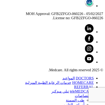
MOH Approval: GFB2ZFGO-060226 - 05/02/2027
License no: GFB2ZFGO-060226.
© 2025 Medcare. All rights reserved.
DOCTORS
المواعيد
HOMECARE
خدمات الرعاية الطبية المنزلية
REFERRAL
teleMEDCARE
تيلي ميدكير
الاختصاصات
طب السمنة
أمراض القلب