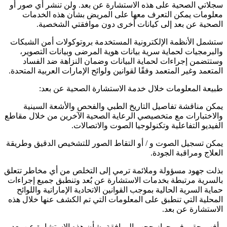
سجلاتي الصحية على هذه الاستشارة عن بعد. ولن تنشر أي صور أو
معلومات يمكن التعرف معها على المريض بشأن هذه الخدمات
الصحية عن بعد إلى كيانات أخرى دون موافقتي الشخصية.
ستشمل الأنظمة الإلكترونية المستخدمة بروتوكولات أمن الشبكات
والبرمجيات لحماية سرية بيانات هوية المرضى وبيانات التصوير،
وستتضمن إجراءات لحماية البيانات وضمان النزاهة ضد الفساد
المتعمد وغير المتعمد وفقًا لقوانين ولوائح الإمارات العربية المتحدة.
طبيعة المعلومات خلال خدمة الاستشارة الصحية عن بعد:
يمكن مناقشة تفاصيل التاريخ الطبي والفحص والأشعة السينية
والاختبارات مع متخصيصي الرعاية الصحية الآخرين من خلال مقاطع
الفيديو التفاعلية وتكنولوجيا الصوت والاتصالات.
يمكن تسجيل الصوت و / أو التقاط الصور للتشخيص الدقيق وطريقة
العلاج ومراقبة الجودة.
بذلت جهود مسؤولة وملائمة ترمي إلى التخلص من أي مخاطر تتعلق
بالسرية مرتبطة بخدمات الاستشارة عن بُعد وتنطبق جميع إجراءات
حماية السرية الحالية بموجب القوانين الاتحادية الإماراتية واللوائح
المحلية التي تنطبق على المعلومات التي تم الكشف عنها خلال هذه
الاستشارة عن بعد.
وأفهم حقي في جواز حجب الموافقة بشأن هذه الاستشارة عن بعد