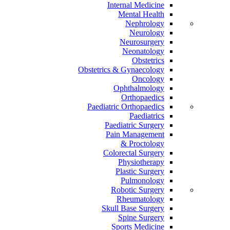
Internal Medicine
Mental Health
Nephrology
Neurology
Neurosurgery
Neonatology
Obstetrics
Obstetrics & Gynaecology
Oncology
Ophthalmology
Orthopaedics
Paediatric Orthopaedics
Paediatrics
Paediatric Surgery
Pain Management
Proctology &
Colorectal Surgery
Physiotherapy
Plastic Surgery
Pulmonology
Robotic Surgery
Rheumatology
Skull Base Surgery
Spine Surgery
Sports Medicine