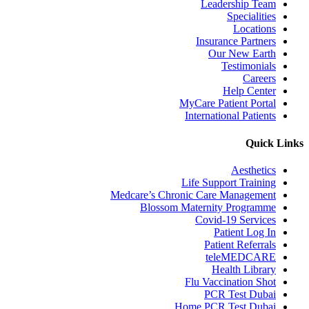
Leadership Team
Specialities
Locations
Insurance Partners
Our New Earth
Testimonials
Careers
Help Center
MyCare Patient Portal
International Patients
Quick Links
Aesthetics
Life Support Training
Medcare’s Chronic Care Management
Blossom Maternity Programme
Covid-19 Services
Patient Log In
Patient Referrals
teleMEDCARE
Health Library
Flu Vaccination Shot
PCR Test Dubai
Home PCR Test Dubai