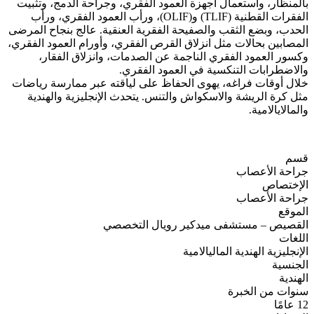
بالمنظار، واستعمال أجهزة العمود الفقري، وجراحة الدمج، وتثبيت
الفقرات القطنية (TLIF) و(OLIF)، ورأب العمود الفقري، ورأب
الحدب، وبضع الثقب والصفيحة الفقرية العنقية. عالج بنجاح المرضى
المصابين بحالات مثل انزلاق القرص الفقري، وأورام العمود الفقري،
وكسور العمود الفقري الناجمة عن الصدمات، وانزلاق الفقار،
والاضطرابات التنكسية في العمود الفقري.
خلال أوقات فراغه، يهوى الحفاظ على لياقته عبر ممارسة رياضات
مثل كرة الريشة والاسكواش والتنس. يتحدث الإنجليزية والهندية
والمالايالامية.
قسم
جراحة الأعصاب
الإختصاص
جراحة الأعصاب
الموقع
القصيص – مستشفى ميدكير رويال التخصصي
اللغات
الإنجليزية
الهندية
الماليالامية
الجنسية
الهندية
سنوات من الخبرة
12 عامًا