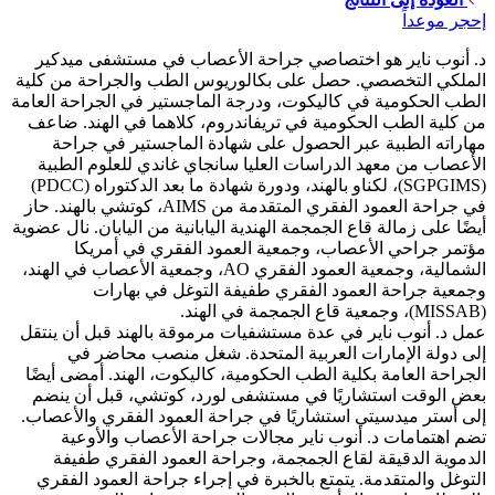
إحجر موعداً
د. أنوب ناير هو اختصاصي جراحة الأعصاب في مستشفى ميدكير
الملكي التخصصي. حصل على بكالوريوس الطب والجراحة من كلية
الطب الحكومية في كاليكوت، ودرجة الماجستير في الجراحة العامة
من كلية الطب الحكومية في تريفاندروم، كلاهما في الهند. ضاعف
مهاراته الطبية عبر الحصول على شهادة الماجستير في جراحة
الأعصاب من معهد الدراسات العليا سانجاي غاندي للعلوم الطبية
(SGPGIMS)، لكناو بالهند، ودورة شهادة ما بعد الدكتوراه (PDCC)
في جراحة العمود الفقري المتقدمة من AIMS، كوتشي بالهند. حاز
أيضًا على زمالة قاع الجمجمة الهندية اليابانية من اليابان. نال عضوية
مؤتمر جراحي الأعصاب، وجمعية العمود الفقري في أمريكا
الشمالية، وجمعية العمود الفقري AO، وجمعية الأعصاب في الهند،
وجمعية جراحة العمود الفقري طفيفة التوغل في بهارات
(MISSAB)، وجمعية قاع الجمجمة في الهند.
عمل د. أنوب ناير في عدة مستشفيات مرموقة بالهند قبل أن ينتقل
إلى دولة الإمارات العربية المتحدة. شغل منصب محاضر في
الجراحة العامة بكلية الطب الحكومية، كاليكوت، الهند. أمضى أيضًا
بعض الوقت استشاريًا في مستشفى لورد، كوتشي، قبل أن ينضم
إلى أستر ميدسيتي استشاريًا في جراحة العمود الفقري والأعصاب.
تضم اهتمامات د. أنوب ناير مجالات جراحة الأعصاب والأوعية
الدموية الدقيقة لقاع الجمجمة، وجراحة العمود الفقري طفيفة
التوغل والمتقدمة. يتمتع بالخبرة في إجراء جراحة العمود الفقري