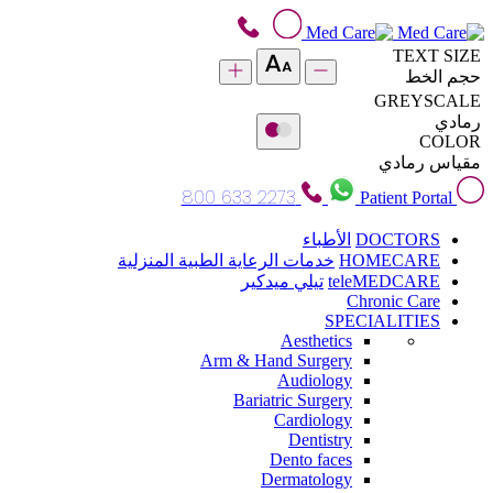
TEXT SIZE
حجم الخط
GREYSCALE
رمادي
COLOR
مقياس رمادي
800 633 2273
Patient Portal
DOCTORS
الأطباء
HOMECARE
خدمات الرعاية الطبية المنزلية
teleMEDCARE
تيلي ميدكير
Chronic Care
SPECIALITIES
Aesthetics
Arm & Hand Surgery
Audiology
Bariatric Surgery
Cardiology
Dentistry
Dento faces
Dermatology