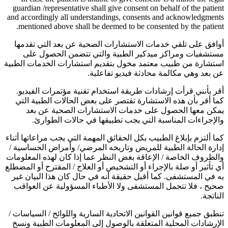
guardian /representative shall give consent on behalf of the patient
and accordingly all understandings, consents and acknowledgments
mentioned above shall be deemed to be consented by the patient.
أوافق على تلقي خدمات الاستشارات الصحية عن بعد التي تقدمها
مستشفيات ومراكز ميدكير الطبية والتي تتضمن الحصول على
استشارة من طبيب معتمد مخول بتقديم استشارات الخدمات الطبية
عن بعد وهي مكالمة محادثة فيديو تفاعلية.
أقر بأنني قرأت إرشادات طريقة استخدام تقنية مؤتمرات الفيديو.
كما أقر بأن هذه الاستشارة تقتصر على بعض الحالات الطبية التي
يمكن معها الحصول على خدمات الاستشارات الصحية عن بعد
والإجراءات المناسبة التي يجب تطبيقها في حالات الطوارئ.
كما ألتزم بإبلاغ الطبيب بكل الحقائق المهمة التي يجب مراعاتها أثناء
إدارة الحالة الطبية للمريض وتاريخه المرضي/ وأمراض الحساسية /
والظروف الخاصة / الإعاقة بغض النظر عما إذا كان لهذه المعلومات
أي تأثير أو صلة بالإجراء أو التشخيص أو العلاج / المقترح أو المضطلع
به في المستشفى. كما أقبل حقيقة أنه في حال كان هذا البيان غير
صحيح ، فلا تتحمل المستشفى ولا الأطباء المسؤولية عن العواقب
الناتجة.
تنطبق جميع قوانين القوانين الاتحادية السارية واللوائح / السياسات /
الإرشادات المحلية المتعلقة بالوصول إلى المعلومات الطبية ونسخ