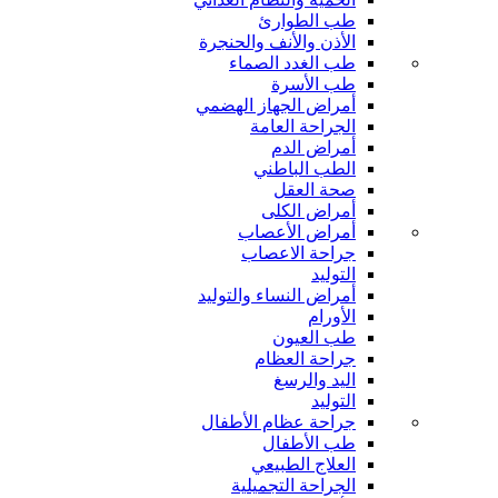
طب الطوارئ
الأذن والأنف والحنجرة
طب الغدد الصماء
طب الأسرة
أمراض الجهاز الهضمي
الجراحة العامة
أمراض الدم
الطب الباطني
صحة العقل
أمراض الكلى
أمراض الأعصاب
جراحة الاعصاب
التوليد
أمراض النساء والتوليد
الأورام
طب العيون
جراحة العظام
اليد والرسغ
التوليد
جراحة عظام الأطفال
طب الأطفال
العلاج الطبيعي
الجراحة التجميلية