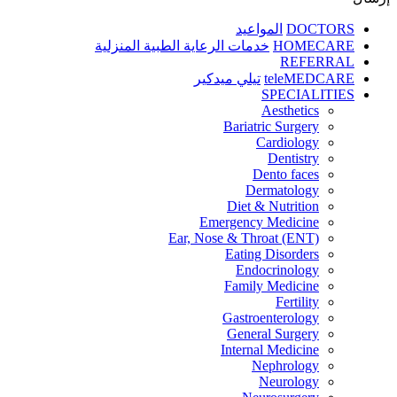
DOCTORS
المواعيد
HOMECARE
خدمات الرعاية الطبية المنزلية
REFERRAL
teleMEDCARE
تيلي ميدكير
SPECIALITIES
Aesthetics
Bariatric Surgery
Cardiology
Dentistry
Dento faces
Dermatology
Diet & Nutrition
Emergency Medicine
Ear, Nose & Throat (ENT)
Eating Disorders
Endocrinology
Family Medicine
Fertility
Gastroenterology
General Surgery
Internal Medicine
Nephrology
Neurology