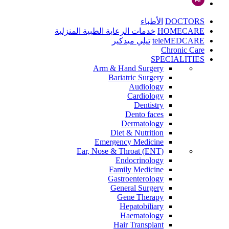
DOCTORS
الأطباء
HOMECARE
خدمات الرعاية الطبية المنزلية
teleMEDCARE
تيلي ميدكير
Chronic Care
SPECIALITIES
Arm & Hand Surgery
Bariatric Surgery
Audiology
Cardiology
Dentistry
Dento faces
Dermatology
Diet & Nutrition
Emergency Medicine
Ear, Nose & Throat (ENT)
Endocrinology
Family Medicine
Gastroenterology
General Surgery
Gene Therapy
Hepatobiliary
Haematology
Hair Transplant