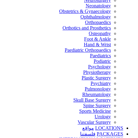
Neurosurgery
Neonatology
Obstetrics & Gynaecology
Ophthalmology
Orthopaedics
Orthotics and Prosthetics
Osteopathy
Foot & Ankle
Hand & Wrist
Paediatric Orthopaedics
Paediatrics
Podiatric
Psychology
Physiotherapy
Plastic Surgery
Psychiatry
Pulmonology
Rheumatology
Skull Base Surgery
Spine Surgery
Sports Medicine
Urology
Vascular Surgery
LOCATIONS
مواقع
PACKAGES
فلسفتنا