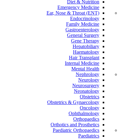
Diet & Nutrition
Emergency Medicine
Ear, Nose & Throat (ENT)
Endocrinology
Family Medicine
Gastroenterology
General Surgery
Gene Therapy
Hepatobiliary
Haematology
Hair Transplant
Internal Medicine
Mental Health
Nephrology
Neurology
Neurosurgery
Neonatology
Obstetrics
Obstetrics & Gynaecology
Oncology
Ophthalmology
Orthopaedics
Orthotics and Prosthetics
Paediatric Orthopaedics
Paediatrics