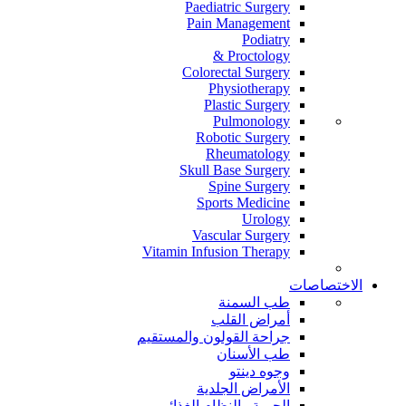
Paediatric Surgery
Pain Management
Podiatry
Proctology &
Colorectal Surgery
Physiotherapy
Plastic Surgery
Pulmonology
Robotic Surgery
Rheumatology
Skull Base Surgery
Spine Surgery
Sports Medicine
Urology
Vascular Surgery
Vitamin Infusion Therapy
الاختصاصات
طب السمنة
أمراض القلب
جراحة القولون والمستقيم
طب الأسنان
وجوه دينتو
الأمراض الجلدية
الحمية والنظام الغذائي