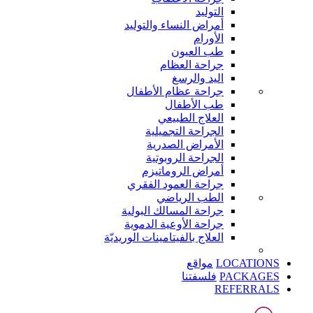
التوليد
أمراض النساء والتوليد
الأورام
طب العيون
جراحة العظام
اليد والرسغ
جراحة عظام الأطفال
طب الأطفال
العلاج الطبيعي
الجراحة التجميلية
الأمراض الصدرية
الجراحة الروبوتية
أمراض الروماتيزم
جراحة العمود الفقري
الطب الرياضي
جراحة المسالك البولية
جراحة الأوعية الدموية
العلاج بالفيتامينات الوريديّة
LOCATIONS
مواقع
PACKAGES
فلسفتنا
REFERRALS