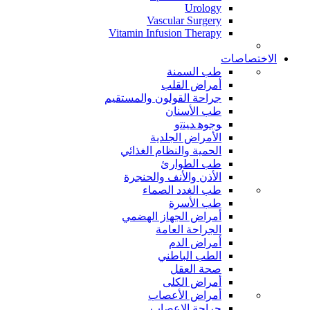
Urology
Vascular Surgery
Vitamin Infusion Therapy
الاختصاصات
طب السمنة
أمراض القلب
جراحة القولون والمستقيم
طب الأسنان
ﻮﺟﻮﻫ ﺪﻴﻨﺗﻭ
الأمراض الجلدية
الحمية والنظام الغذائي
طب الطوارئ
الأذن والأنف والحنجرة
طب الغدد الصماء
طب الأسرة
أمراض الجهاز الهضمي
الجراحة العامة
أمراض الدم
الطب الباطني
صحة العقل
أمراض الكلى
أمراض الأعصاب
جراحة الاعصاب