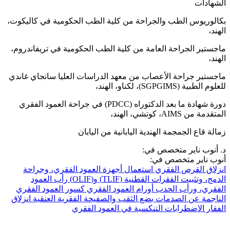
الشهادات
بكالوريوس الطب والجراحة من كلية الطب الحكومية في كاليكوت،
الهند،
ماجستير الجراحة العامة من كلية الطب الحكومية في تريفاندروم،
الهند،
ماجستير جراحة الأعصاب من معهد الدراسات العليا سانجاي غاندي
للعلوم الطبية (SGPGIMS)، لكناو، الهند،
دورة شهادة ما بعد الدكتوراه (PDCC) في جراحة العمود الفقري
المتقدمة من AIMS، كوتشي، الهند،
زمالة قاع الجمجمة الهندية اليابانية من اليابان
د. أنوب ناير متخصص في:
أنوب ناير متخصص في:
انزلاق القرص الفقري
استعمال أجهزة العمود الفقري، وجراحة
الدمج، وتثبيت الفقرات القطنية (TLIF) و(OLIF)
رأب العمود
الفقري، ورأب الحدب
أورام العمود الفقري
كسور العمود الفقري
الناجمة عن الصدمات
بضع الثقب والصفيحة الفقرية العنقية
انزلاق
الفقار
الاضطرابات التنكسية في العمود الفقري