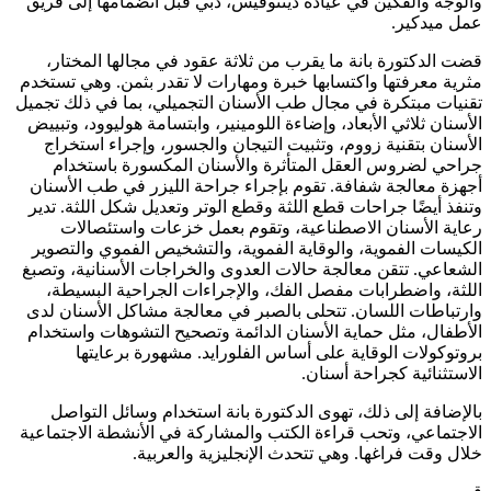
والوجه والفكين في عيادة دينتوفيس، دبي قبل انضمامها إلى فريق
عمل ميدكير.
قضت الدكتورة بانة ما يقرب من ثلاثة عقود في مجالها المختار،
مثرية معرفتها واكتسابها خبرة ومهارات لا تقدر بثمن. وهي تستخدم
تقنيات مبتكرة في مجال طب الأسنان التجميلي، بما في ذلك تجميل
الأسنان ثلاثي الأبعاد، وإضاءة اللومينير، وابتسامة هوليوود، وتبييض
الأسنان بتقنية زووم، وتثبيت التيجان والجسور، وإجراء استخراج
جراحي لضروس العقل المتأثرة والأسنان المكسورة باستخدام
أجهزة معالجة شفافة. تقوم بإجراء جراحة الليزر في طب الأسنان
وتنفذ أيضًا جراحات قطع اللثة وقطع الوتر وتعديل شكل اللثة. تدير
رعاية الأسنان الاصطناعية، وتقوم بعمل خزعات واستئصالات
الكيسات الفموية، والوقاية الفموية، والتشخيص الفموي والتصوير
الشعاعي. تتقن معالجة حالات العدوى والخراجات الأسنانية، وتصبغ
اللثة، واضطرابات مفصل الفك، والإجراءات الجراحية البسيطة،
وارتباطات اللسان. تتحلى بالصبر في معالجة مشاكل الأسنان لدى
الأطفال، مثل حماية الأسنان الدائمة وتصحيح التشوهات واستخدام
بروتوكولات الوقاية على أساس الفلورايد. مشهورة برعايتها
الاستثنائية كجراحة أسنان.
بالإضافة إلى ذلك، تهوى الدكتورة بانة استخدام وسائل التواصل
الاجتماعي، وتحب قراءة الكتب والمشاركة في الأنشطة الاجتماعية
خلال وقت فراغها. وهي تتحدث الإنجليزية والعربية.