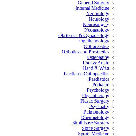
General Surgery
Internal Medicine
Nephrology
Neurology
Neurosurgery
Neonatology
Obstetrics & Gynaecology
Ophthalmology
Orthopaedics
Orthotics and Prosthetics
Osteopathy
Foot & Ankle
Hand & Wrist
Paediatric Orthopaedics
Paediatrics
Podiatric
Psychology
Physiotherapy
Plastic Surgery
Psychiatry
Pulmonology
Rheumatology
Skull Base Surgery
Spine Surgery
Sports Medicine