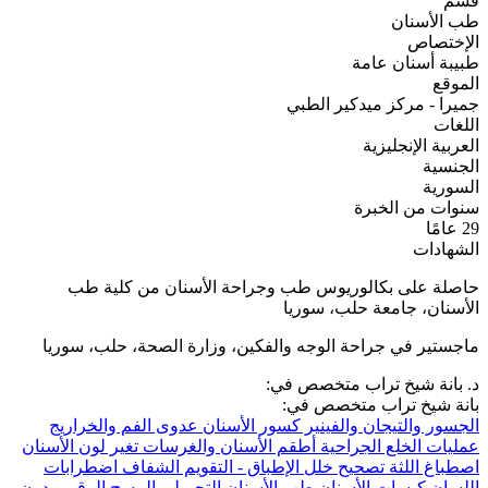
قسم
طب الأسنان
الإختصاص
طبيبة أسنان عامة
الموقع
جميرا - مركز ميدكير الطبي
اللغات
العربية
الإنجليزية
الجنسية
السورية
سنوات من الخبرة
29 عامًا
الشهادات
حاصلة على بكالوريوس طب وجراحة الأسنان من كلية طب
الأسنان، جامعة حلب، سوريا
ماجستير في جراحة الوجه والفكين، وزارة الصحة، حلب، سوريا
د. بانة شيخ تراب متخصص في:
بانة شيخ تراب متخصص في:
الجسور والتيجان والفينير
كسور الأسنان
عدوى الفم والخراريج
عمليات الخلع الجراحية
أطقم الأسنان والغرسات
تغير لون الأسنان
اصطباغ اللثة
تصحيح خلل الإطباق - التقويم الشفاف
اضطرابات
اللسان
كيسات الأسنان
طب الأسنان التجميلي
المسح الرقمي دون