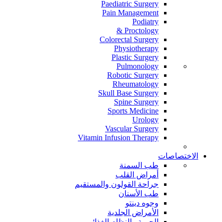
Paediatric Surgery
Pain Management
Podiatry
Proctology &
Colorectal Surgery
Physiotherapy
Plastic Surgery
Pulmonology
Robotic Surgery
Rheumatology
Skull Base Surgery
Spine Surgery
Sports Medicine
Urology
Vascular Surgery
Vitamin Infusion Therapy
الاختصاصات
طب السمنة
أمراض القلب
جراحة القولون والمستقيم
طب الأسنان
وجوه دينتو
الأمراض الجلدية
الحمية والنظام الغذائي