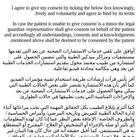
I agree to give my consent by ticking the below box knowingly,
freely and voluntarily and agree to bind by its terms.
In case the patient is unable to give consent/ is a minor the legal
guardian /representative shall give consent on behalf of the patient
and accordingly all understandings, consents and acknowledgments
mentioned above shall be deemed to be consented by the patient.
أوافق على تلقي خدمات الاستشارات الصحية عن بعد التي تقدمها
مستشفيات ومراكز ميدكير الطبية والتي تتضمن الحصول على
استشارة من طبيب معتمد مخول بتقديم استشارات الخدمات الطبية
عن بعد وهي مكالمة محادثة فيديو تفاعلية.
أقر بأنني قرأت إرشادات طريقة استخدام تقنية مؤتمرات الفيديو.
كما أقر بأن هذه الاستشارة تقتصر على بعض الحالات الطبية التي
يمكن معها الحصول على خدمات الاستشارات الصحية عن بعد
والإجراءات المناسبة التي يجب تطبيقها في حالات الطوارئ.
كما ألتزم بإبلاغ الطبيب بكل الحقائق المهمة التي يجب مراعاتها أثناء
إدارة الحالة الطبية للمريض وتاريخه المرضي/ وأمراض الحساسية /
والظروف الخاصة / الإعاقة بغض النظر عما إذا كان لهذه المعلومات
أي تأثير أو صلة بالإجراء أو التشخيص أو العلاج / المقترح أو المضطلع
به في المستشفى. كما أقبل حقيقة أنه في حال كان هذا البيان غير
صحيح ، فلا تتحمل المستشفى ولا الأطباء المسؤولية عن العواقب