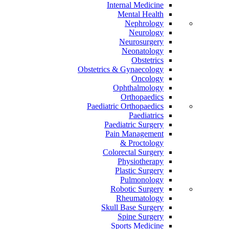
Internal Medicine
Mental Health
Nephrology
Neurology
Neurosurgery
Neonatology
Obstetrics
Obstetrics & Gynaecology
Oncology
Ophthalmology
Orthopaedics
Paediatric Orthopaedics
Paediatrics
Paediatric Surgery
Pain Management
Proctology &
Colorectal Surgery
Physiotherapy
Plastic Surgery
Pulmonology
Robotic Surgery
Rheumatology
Skull Base Surgery
Spine Surgery
Sports Medicine