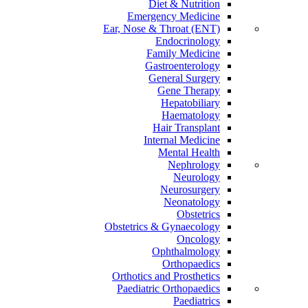
Diet & Nutrition
Emergency Medicine
Ear, Nose & Throat (ENT)
Endocrinology
Family Medicine
Gastroenterology
General Surgery
Gene Therapy
Hepatobiliary
Haematology
Hair Transplant
Internal Medicine
Mental Health
Nephrology
Neurology
Neurosurgery
Neonatology
Obstetrics
Obstetrics & Gynaecology
Oncology
Ophthalmology
Orthopaedics
Orthotics and Prosthetics
Paediatric Orthopaedics
Paediatrics