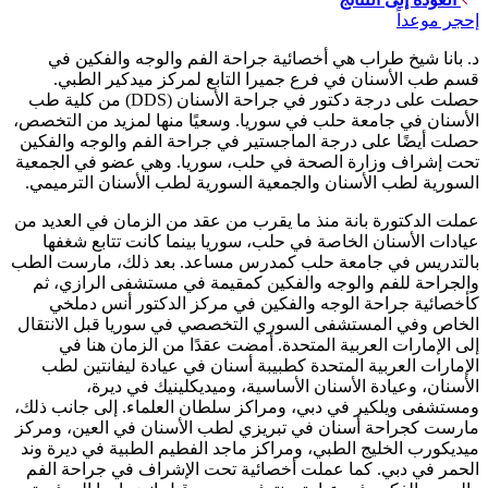
إحجر موعداً
د. بانا شيخ طراب هي أخصائية جراحة الفم والوجه والفكين في
قسم طب الأسنان في فرع جميرا التابع لمركز ميدكير الطبي.
حصلت على درجة دكتور في جراحة الأسنان (DDS) من كلية طب
الأسنان في جامعة حلب في سوريا. وسعيًا منها لمزيد من التخصص،
حصلت أيضًا على درجة الماجستير في جراحة الفم والوجه والفكين
تحت إشراف وزارة الصحة في حلب، سوريا. وهي عضو في الجمعية
السورية لطب الأسنان والجمعية السورية لطب الأسنان الترميمي.
عملت الدكتورة بانة منذ ما يقرب من عقد من الزمان في العديد من
عيادات الأسنان الخاصة في حلب، سوريا بينما كانت تتابع شغفها
بالتدريس في جامعة حلب كمدرس مساعد. بعد ذلك، مارست الطب
والجراحة للفم والوجه والفكين كمقيمة في مستشفى الرازي، ثم
كأخصائية جراحة الوجه والفكين في مركز الدكتور أنس دملخي
الخاص وفي المستشفى السوري التخصصي في سوريا قبل الانتقال
إلى الإمارات العربية المتحدة. أمضت عقدًا من الزمان هنا في
الإمارات العربية المتحدة كطبيبة أسنان في عيادة ليفانتين لطب
الأسنان، وعيادة الأسنان الأساسية، وميديكلينيك في ديرة،
ومستشفى ويلكير في دبي، ومراكز سلطان العلماء. إلى جانب ذلك،
مارست كجراحة أسنان في تبريزي لطب الأسنان في العين، ومركز
ميديكورب الخليج الطبي، ومراكز ماجد الفطيم الطبية في ديرة وند
الحمر في دبي. كما عملت أخصائية تحت الإشراف في جراحة الفم