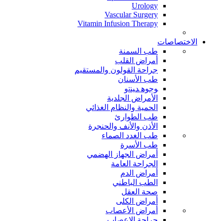
Urology
Vascular Surgery
Vitamin Infusion Therapy
الاختصاصات
طب السمنة
أمراض القلب
جراحة القولون والمستقيم
طب الأسنان
ﻮﺟﻮﻫ ﺪﻴﻨﺗﻭ
الأمراض الجلدية
الحمية والنظام الغذائي
طب الطوارئ
الأذن والأنف والحنجرة
طب الغدد الصماء
طب الأسرة
أمراض الجهاز الهضمي
الجراحة العامة
أمراض الدم
الطب الباطني
صحة العقل
أمراض الكلى
أمراض الأعصاب
جراحة الاعصاب