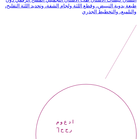
طبعة يدوية
التبييض، وقطع اللثة ولجام الشفة، وتحديد اللثة
التقليح،
والتلميع، والتخطيط الجذري
موعداً
إحجر