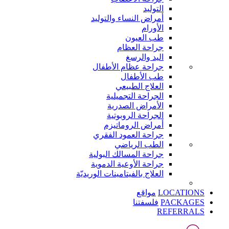
التوليد
أمراض النساء والتوليد
الأورام
طب العيون
جراحة العظام
اليد والرسغ
جراحة عظام الأطفال
طب الأطفال
العلاج الطبيعي
الجراحة التجميلية
الأمراض الصدرية
الجراحة الروبوتية
أمراض الروماتيزم
جراحة العمود الفقري
الطب الرياضي
جراحة المسالك البولية
جراحة الأوعية الدموية
العلاج بالفيتامينات الوريديّة
LOCATIONS
مواقع
PACKAGES
فلسفتنا
REFERRALS