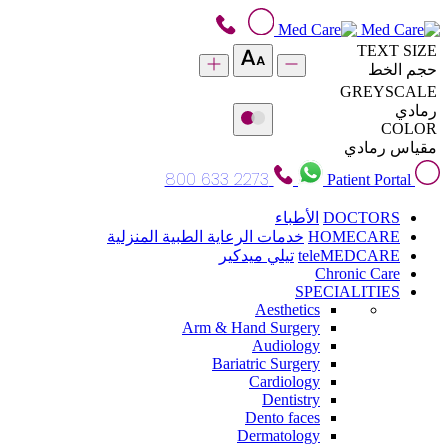
TEXT SIZE
حجم الخط
GREYSCALE
رمادي
COLOR
مقياس رمادي
800 633 2273
Patient Portal
DOCTORS
الأطباء
HOMECARE
خدمات الرعاية الطبية المنزلية
teleMEDCARE
تيلي ميدكير
Chronic Care
SPECIALITIES
Aesthetics
Arm & Hand Surgery
Audiology
Bariatric Surgery
Cardiology
Dentistry
Dento faces
Dermatology