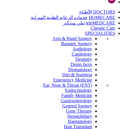
DOCTORS
الأطباء
HOMECARE
خدمات الرعاية الطبية المنزلية
teleMEDCARE
تيلي ميدكير
Chronic Care
SPECIALITIES
Arm & Hand Surgery
Bariatric Surgery
Audiology
Cardiology
Dentistry
Dento faces
Dermatology
Diet & Nutrition
Emergency Medicine
Ear, Nose & Throat (ENT)
Endocrinology
Family Medicine
Gastroenterology
General Surgery
Gene Therapy
Hepatobiliary
Haematology
Hair Transplant