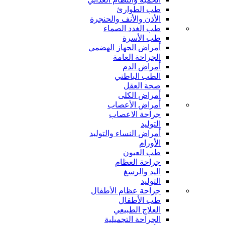
طب الطوارئ
الأذن والأنف والحنجرة
طب الغدد الصماء
طب الأسرة
أمراض الجهاز الهضمي
الجراحة العامة
أمراض الدم
الطب الباطني
صحة العقل
أمراض الكلى
أمراض الأعصاب
جراحة الاعصاب
التوليد
أمراض النساء والتوليد
الأورام
طب العيون
جراحة العظام
اليد والرسغ
التوليد
جراحة عظام الأطفال
طب الأطفال
العلاج الطبيعي
الجراحة التجميلية