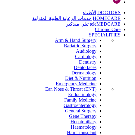
DOCTORS
الأطباء
HOMECARE
خدمات الرعاية الطبية المنزلية
teleMEDCARE
تيلي ميدكير
Chronic Care
SPECIALITIES
Arm & Hand Surgery
Bariatric Surgery
Audiology
Cardiology
Dentistry
Dento faces
Dermatology
Diet & Nutrition
Emergency Medicine
Ear, Nose & Throat (ENT)
Endocrinology
Family Medicine
Gastroenterology
General Surgery
Gene Therapy
Hepatobiliary
Haematology
Hair Transplant