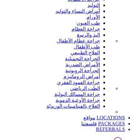
التوليد
أمراض النساء والتوليد
الأورام
طب العيون
جراحة العظام
اليد والرسغ
جراحة عظام الأطفال
طب الأطفال
العلاج الطبيعي
الجراحة التجميلية
الأمراض الصدرية
الجراحة الروبوتية
أمراض الروماتيزم
جراحة العمود الفقري
الطب الرياضي
جراحة المسالك البولية
جراحة الأوعية الدموية
العلاج بالفيتامينات الوريديّة
LOCATIONS
مواقع
PACKAGES
فلسفتنا
REFERRALS