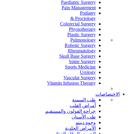
Paediatric Surgery
Pain Management
Podiatry
Proctology &
Colorectal Surgery
Physiotherapy
Plastic Surgery
Pulmonology
Robotic Surgery
Rheumatology
Skull Base Surgery
Spine Surgery
Sports Medicine
Urology
Vascular Surgery
Vitamin Infusion Therapy
الاختصاصات
طب السمنة
أمراض القلب
جراحة القولون والمستقيم
طب الأسنان
وجوه دينتو
الأمراض الجلدية
الحمية والنظام الغذائي