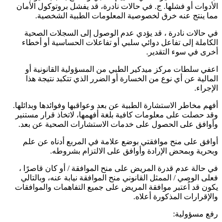
الأدوات أو فشلها. ج. في حالات نادرة، قد يفشل بروتوكول الأمان
مما ينتج عنه خرق لخصوصية المعلومات الطبية الشخصية.
في حالات نادرة ، قد يؤدي عدم الوصول إلى السجلات الصحية
الكاملة إلى تفاعل دوائي سلبي أو تفاعلات الحساسية أو أخطاء
أخرى في سوء التقدير.
اعفي سلطات مركز ميدكير الطبي من المسؤولية القانونية أو
المالية عن أي نوع من الخسارة أو الضرر الذي تتكبد نتيجة هذا
الإجراء.
أفهم مخاطر الاستشارة الطبية عن بعد وعواقبها وفوائدها وبدائلها.
وقد حصلت على معلومات كافية بلغة أفهمها، لاتخاذ قرار مستنير
وأوافق على الحصول على خدمات الاستشارات الصحية عن بعد.
أوافق على منح موافقتي بوضع علامة في المربع أدناه عن علم
وبحرية وبمحض الإرادة وأوافق على الالتزام بشروطه.
في حالة عدم قدرة المريض على منح الموافقة / أو كان قاصرًا ،
فعلى الوصي / الممثل القانوني منح الموافقة نيابة عنه، وبالتالي
يكون قد اُعتبر موافقة المريض على جميع التفاهمات والموافقات
والإقرارات المذكورة أعلاه.
رفع مسؤولية: