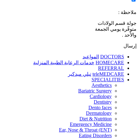
ملاحظة :
جولة قسم الولادات
متوفّرة يومي الجمعة
والأحد .
إرسال
DOCTORS
المواعيد
HOMECARE
خدمات الرعاية الطبية المنزلية
REFERRAL
teleMEDCARE
تيلي ميدكير
SPECIALITIES
Aesthetics
Bariatric Surgery
Cardiology
Dentistry
Dento faces
Dermatology
Diet & Nutrition
Emergency Medicine
Ear, Nose & Throat (ENT)
Eating Disorders