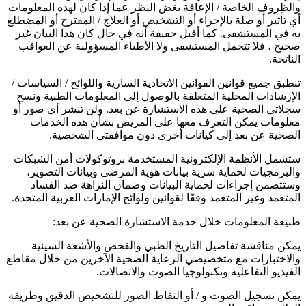
والظروف الخاصة / الإعاقة بغض النظر عما إذا كان لهذه المعلومات
أي تأثير أو صلة بالإجراء أو التشخيص أو العلاج / المقترح أو المضطلع
به في المستشفى. كما أقبل حقيقة أنه في حال كان هذا البيان غير
صحيح ، فلا تتحمل المستشفى ولا الأطباء المسؤولية عن العواقب
الناتجة.
تنطبق جميع قوانين القوانين الاتحادية السارية واللوائح / السياسات /
الإرشادات المحلية المتعلقة بالوصول إلى المعلومات الطبية ونسخ
سجلاتي الصحية على هذه الاستشارة عن بعد. ولن تنشر أي صور أو
معلومات يمكن التعرف معها على المريض بشأن هذه الخدمات
الصحية عن بعد إلى كيانات أخرى دون موافقتي الشخصية.
ستشمل الأنظمة الإلكترونية المستخدمة بروتوكولات أمن الشبكات
والبرمجيات لحماية سرية بيانات هوية المرضى وبيانات التصوير،
وستتضمن إجراءات لحماية البيانات وضمان النزاهة ضد الفساد
المتعمد وغير المتعمد وفقًا لقوانين ولوائح الإمارات العربية المتحدة.
طبيعة المعلومات خلال خدمة الاستشارة الصحية عن بعد:
يمكن مناقشة تفاصيل التاريخ الطبي والفحص والأشعة السينية
والاختبارات مع متخصيصي الرعاية الصحية الآخرين من خلال مقاطع
الفيديو التفاعلية وتكنولوجيا الصوت والاتصالات.
يمكن تسجيل الصوت و / أو التقاط الصور للتشخيص الدقيق وطريقة