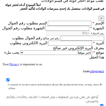
طلب موعد
احجز جولة في قسم الولادات
املأ النموذج أدناه لحجز جولة
في قسم الولادات. ستتصل بك إحدى ممرضات الولادات لتأكيد الحجز
×
الإسم
*
لإسم مطلوب رقم الجوال
الشهرة
*
الشهرة مطلوب رقم الجوال
رقم الاتصال
*
رقم الجوال مطلوب
رقم غير صالح
البريد
*
البريد الالكتروني مطلوب
معرف البريد الإلكتروني غير صالح
موقع
*
يجب ملء
هذا الحقل
Your
Privacy
is important to us.
خصوصيتكم
تهمنا
I consent to receive more information about the products/services, events, news &
offers.
أوافق على تلقي مزيد من المعلومات حول المنتجات / الخدمات والأحداث والأخبار
والعروض.