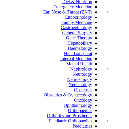
Diet & Nutrition
Emergency Medicine
Ear, Nose & Throat (ENT)
Endocrinology
Family Medicine
Gastroenterology
General Surgery
Gene Therapy
Hepatobiliary
Haematology
Hair Transplant
Internal Medicine
Mental Health
Nephrology
Neurology
Neurosurgery
Neonatology
Obstetrics
Obstetrics & Gynaecology
Oncology
Ophthalmology
Orthopaedics
Orthotics and Prosthetics
Paediatric Orthopaedics
Paediatrics