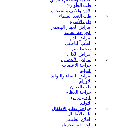
طب الطوارئ
الأذن والأنف والحنجرة
طب الغدد الصماء
طب الأسرة
أمراض الجهاز الهضمي
الجراحة العامة
أمراض الدم
الطب الباطني
صحة العقل
أمراض الكلى
أمراض الأعصاب
جراحة الاعصاب
التوليد
أمراض النساء والتوليد
الأورام
طب العيون
جراحة العظام
اليد والرسغ
التوليد
جراحة عظام الأطفال
طب الأطفال
العلاج الطبيعي
الجراحة التجميلية