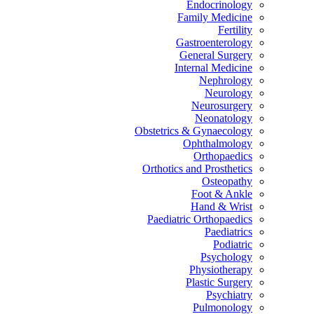
Endocrinology
Family Medicine
Fertility
Gastroenterology
General Surgery
Internal Medicine
Nephrology
Neurology
Neurosurgery
Neonatology
Obstetrics & Gynaecology
Ophthalmology
Orthopaedics
Orthotics and Prosthetics
Osteopathy
Foot & Ankle
Hand & Wrist
Paediatric Orthopaedics
Paediatrics
Podiatric
Psychology
Physiotherapy
Plastic Surgery
Psychiatry
Pulmonology