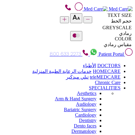
TEXT SIZE
حجم الخط
GREYSCALE
رمادي
COLOR
مقياس رمادي
800 633 2273
Patient Portal
DOCTORS
الأطباء
HOMECARE
خدمات الرعاية الطبية المنزلية
teleMEDCARE
تيلي ميدكير
Chronic Care
SPECIALITIES
Aesthetics
Arm & Hand Surgery
Audiology
Bariatric Surgery
Cardiology
Dentistry
Dento faces
Dermatology