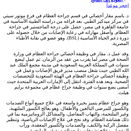
إحجر موعداً
د. باسم مقار أخصائي في قسم جراحة العظام في فرع موتور سيتي
في مركز ميدكير الطبي. بعد فراغه من دراسته الطبية الأساسية في
جامعة القاهرة في مصر، حصل على درجة الماجستير في جراحة
العظام. وأصقل مهاراته في رعاية الإصابات من خلال حصوله على
دورة دعم الحياة الأساسية (BSL). وهو عضو في نقابة الأطباء
المصرية.
وقد عمل د. مقار في وظيفة أخصائي جراحة العظام في وزارة
الصحة في مصر لما يقرب من عقد من الزمان. ثم عمل لبضع
سنوات في المملكة العربية السعودية في مدينة مجمع الملك عبد
الله الطبي حيث شغل منصب مدير فريق الإصابات وعمل في
وظيفة أخصائي جراحة العظام في الهيئة السعودية للتخصصات
الصحية. وبعد هذه الفترة، انتقل إلى الإمارات العربية المتحدة حيث
أمضى بضع سنوات في وظيفة جراح عظام في مجموعة برايم
هيلث.
وهو جراح عظام يتميز بخبرة واسعة في علاج جميع أنواع الصدمات
والكسور للمرضى البالغين والأطفال. وهو يعالج الكسور الملتهبة،
وغير الملتحمة، والتهاب المفاصل، والمشاكل الروماتيزمية بما في
ذلك هشاشة العظام. وقد نجح في علاج الإصابات الرياضية، وتنظير
مفصل الركبة والكتف، والصدمات والكسور المعقدة، ورأب
المفصل، وعلاج تشوهات ما بعد الصدمة غير الملتحمة.