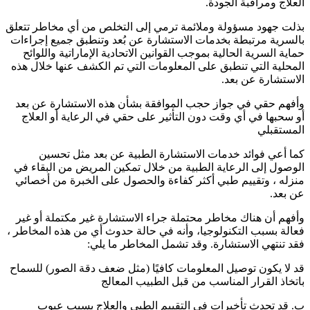
العلاج ومراقبة الجودة.
بذلت جهود مسؤولة وملائمة ترمي إلى التخلص من أي مخاطر تتعلق
بالسرية مرتبطة بخدمات الاستشارة عن بُعد وتنطبق جميع إجراءات
حماية السرية الحالية بموجب القوانين الاتحادية الإماراتية واللوائح
المحلية التي تنطبق على المعلومات التي تم الكشف عنها خلال هذه
الاستشارة عن بعد.
وأفهم حقي في جواز حجب الموافقة بشأن هذه الاستشارة عن بعد
أو سحبها في أي وقت دون التأثير على حقي في الرعاية أو العلاج
المستقبلي
كما أعي فوائد خدمات الاستشارة الطبية عن بعد مثل تحسين
الوصول إلى الرعاية الطبية من خلال تمكين المريض من البقاء في
منزله ، وتقييم طبي أكثر كفاءة والحصول على الخبرة من أخصائي
عن بعد.
وأفهم أن هناك مخاطر محتملة جراء الاستشارة غير مكتملة أو غير
فعالة بسبب التكنولوجيا، وأنه في حالة حدوث أي من هذه المخاطر ،
فقد تنتهي الاستشارة. وقد تشمل المخاطر ما يلي:
قد لا يكون توصيل المعلومات كافيًا (مثل ضعف دقة الصور) للسماح
باتخاذ القرار المناسب من قبل الطبيب المعالج
ب. قد تحدث تأخيرات في التقييم الطبي والعلاج بسبب عيوب