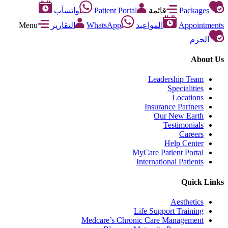
Packages
قائمة
Patient Portal
واتسآب
Appointments
المواعيد
WhatsApp
التقارير
Menu
الحزم
About Us
Leadership Team
Specialities
Locations
Insurance Partners
Our New Earth
Testimonials
Careers
Help Center
MyCare Patient Portal
International Patients
Quick Links
Aesthetics
Life Support Training
Medcare’s Chronic Care Management