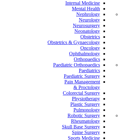
Internal Medicine
Mental Health
Nephrology
Neurology
Neurosurgery
Neonatology
Obstetrics
Obstetrics & Gynaecology
Oncology
Ophthalmology
Orthopaedics
Paediatric Orthopaedics
Paediatrics
Paediatric Surgery
Pain Management
Proctology &
Colorectal Surgery
Physiotherapy
Plastic Surgery
Pulmonology
Robotic Surgery
Rheumatology
Skull Base Surgery
Spine Surgery
Sports Medicine