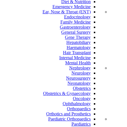
Diet & Nutrition
Emergency Medicine
Ear, Nose & Throat (ENT)
Endocrinology
Family Medicine
Gastroenterology
General Surgery
Gene Therapy
Hepatobiliary
Haematology
Hair Transplant
Internal Medicine
Mental Health
Nephrology
Neurology
Neurosurgery
Neonatology
Obstetrics
Obstetrics & Gynaecology
Oncology
Ophthalmology
Orthopaedics
Orthotics and Prosthetics
Paediatric Orthopaedics
Paediatrics