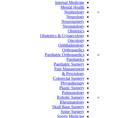
Internal Medicine
Mental Health
Nephrology
Neurology
Neurosurgery
Neonatology
Obstetrics
Obstetrics & Gynaecology
Oncology
Ophthalmology
Orthopaedics
Paediatric Orthopaedics
Paediatrics
Paediatric Surgery
Pain Management
Proctology &
Colorectal Surgery
Physiotherapy
Plastic Surgery
Pulmonology
Robotic Surgery
Rheumatology
Skull Base Surgery
Spine Surgery
Sports Medicine