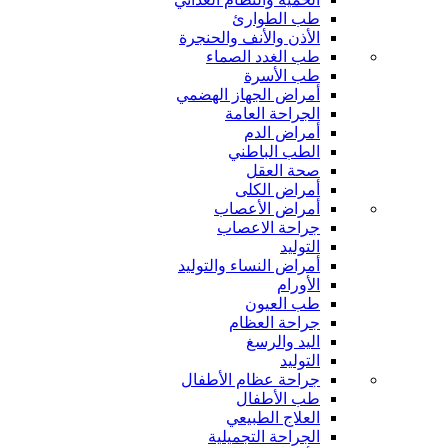
طب الطوارئ
الأذن والأنف والحنجرة
طب الغدد الصماء
طب الأسرة
أمراض الجهاز الهضمي
الجراحة العامة
أمراض الدم
الطب الباطني
صحة العقل
أمراض الكلى
أمراض الأعصاب
جراحة الاعصاب
التوليد
أمراض النساء والتوليد
الأورام
طب العيون
جراحة العظام
اليد والرسغ
التوليد
جراحة عظام الأطفال
طب الأطفال
العلاج الطبيعي
الجراحة التجميلية