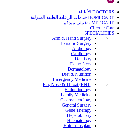
DOCTORS
الأطباء
HOMECARE
خدمات الرعاية الطبية المنزلية
teleMEDCARE
تيلي ميدكير
Chronic Care
SPECIALITIES
Arm & Hand Surgery
Bariatric Surgery
Audiology
Cardiology
Dentistry
Dento faces
Dermatology
Diet & Nutrition
Emergency Medicine
Ear, Nose & Throat (ENT)
Endocrinology
Family Medicine
Gastroenterology
General Surgery
Gene Therapy
Hepatobiliary
Haematology
Hair Transplant