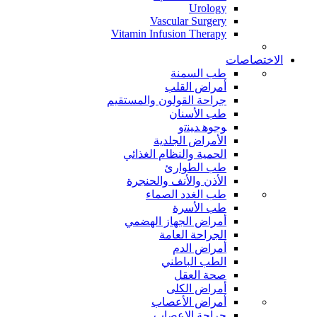
Urology
Vascular Surgery
Vitamin Infusion Therapy
الاختصاصات
طب السمنة
أمراض القلب
جراحة القولون والمستقيم
طب الأسنان
ﻮﺟﻮﻫ ﺪﻴﻨﺗﻭ
الأمراض الجلدية
الحمية والنظام الغذائي
طب الطوارئ
الأذن والأنف والحنجرة
طب الغدد الصماء
طب الأسرة
أمراض الجهاز الهضمي
الجراحة العامة
أمراض الدم
الطب الباطني
صحة العقل
أمراض الكلى
أمراض الأعصاب
جراحة الاعصاب