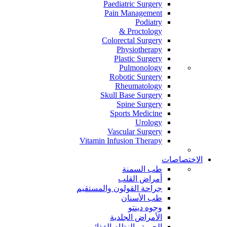
Paediatric Surgery
Pain Management
Podiatry
Proctology &
Colorectal Surgery
Physiotherapy
Plastic Surgery
Pulmonology
Robotic Surgery
Rheumatology
Skull Base Surgery
Spine Surgery
Sports Medicine
Urology
Vascular Surgery
Vitamin Infusion Therapy
الاختصاصات
طب السمنة
أمراض القلب
جراحة القولون والمستقيم
طب الأسنان
وجوه دينتو
الأمراض الجلدية
الحمية والنظام الغذائي