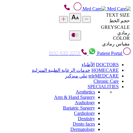
TEXT SIZE
حجم الخط
GREYSCALE
رمادي
COLOR
مقياس رمادي
800 633 2273
Patient Portal
DOCTORS
الأطباء
HOMECARE
خدمات الرعاية الطبية المنزلية
teleMEDCARE
تيلي ميدكير
Chronic Care
SPECIALITIES
Aesthetics
Arm & Hand Surgery
Audiology
Bariatric Surgery
Cardiology
Dentistry
Dento faces
Dermatology