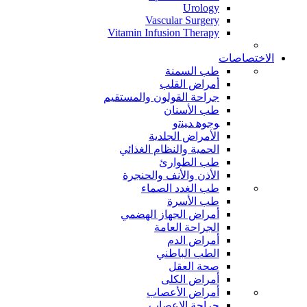
Urology
Vascular Surgery
Vitamin Infusion Therapy
الاختصاصات
طب السمنة
أمراض القلب
جراحة القولون والمستقيم
طب الأسنان
ﻮﺟﻮﻫ ﺪﻴﻨﺗﻭ
الأمراض الجلدية
الحمية والنظام الغذائي
طب الطوارئ
الأذن والأنف والحنجرة
طب الغدد الصماء
طب الأسرة
أمراض الجهاز الهضمي
الجراحة العامة
أمراض الدم
الطب الباطني
صحة العقل
أمراض الكلى
أمراض الأعصاب
جراحة الاعصاب