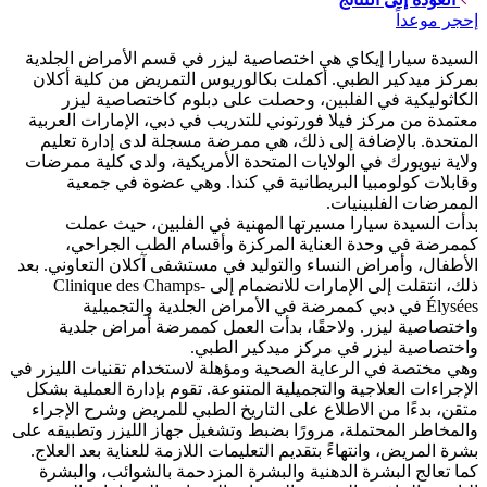
إحجر موعداً
السيدة سيارا إيكاي هي اختصاصية ليزر في قسم الأمراض الجلدية
بمركز ميدكير الطبي. أكملت بكالوريوس التمريض من كلية أكلان
الكاثوليكية في الفلبين، وحصلت على دبلوم كاختصاصية ليزر
معتمدة من مركز فيلا فورتوني للتدريب في دبي، الإمارات العربية
المتحدة. بالإضافة إلى ذلك، هي ممرضة مسجلة لدى إدارة تعليم
ولاية نيويورك في الولايات المتحدة الأمريكية، ولدى كلية ممرضات
وقابلات كولومبيا البريطانية في كندا. وهي عضوة في جمعية
الممرضات الفلبينيات.
بدأت السيدة سيارا مسيرتها المهنية في الفلبين، حيث عملت
كممرضة في وحدة العناية المركزة وأقسام الطب الجراحي،
الأطفال، وأمراض النساء والتوليد في مستشفى آكلان التعاوني. بعد
ذلك، انتقلت إلى الإمارات للانضمام إلى Clinique des Champs-
Élysées في دبي كممرضة في الأمراض الجلدية والتجميلية
واختصاصية ليزر. ولاحقًا، بدأت العمل كممرضة أمراض جلدية
واختصاصية ليزر في مركز ميدكير الطبي.
وهي مختصة في الرعاية الصحية ومؤهلة لاستخدام تقنيات الليزر في
الإجراءات العلاجية والتجميلية المتنوعة. تقوم بإدارة العملية بشكل
متقن، بدءًا من الاطلاع على التاريخ الطبي للمريض وشرح الإجراء
والمخاطر المحتملة، مرورًا بضبط وتشغيل جهاز الليزر وتطبيقه على
بشرة المريض، وانتهاءً بتقديم التعليمات اللازمة للعناية بعد العلاج.
كما تعالج البشرة الدهنية والبشرة المزدحمة بالشوائب، والبشرة