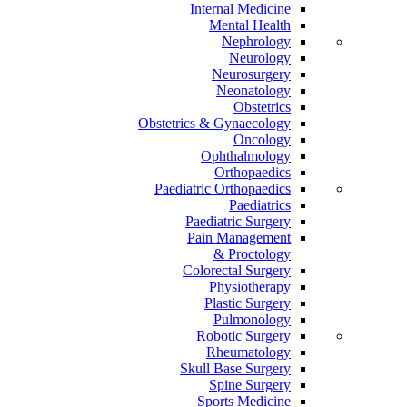
Internal Medicine
Mental Health
Nephrology
Neurology
Neurosurgery
Neonatology
Obstetrics
Obstetrics & Gynaecology
Oncology
Ophthalmology
Orthopaedics
Paediatric Orthopaedics
Paediatrics
Paediatric Surgery
Pain Management
Proctology &
Colorectal Surgery
Physiotherapy
Plastic Surgery
Pulmonology
Robotic Surgery
Rheumatology
Skull Base Surgery
Spine Surgery
Sports Medicine