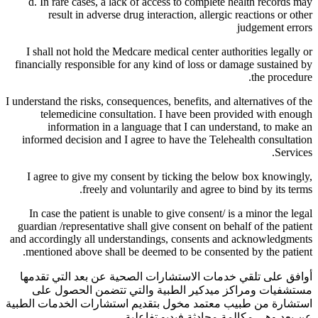
d. In rare cases, a lack of access to complete health records may
result in adverse drug interaction, allergic reactions or other
judgement errors
I shall not hold the Medcare medical center authorities legally or
financially responsible for any kind of loss or damage sustained by
the procedure.
I understand the risks, consequences, benefits, and alternatives of the
telemedicine consultation. I have been provided with enough
information in a language that I can understand, to make an
informed decision and I agree to have the Telehealth consultation
Services.
I agree to give my consent by ticking the below box knowingly,
freely and voluntarily and agree to bind by its terms.
In case the patient is unable to give consent/ is a minor the legal
guardian /representative shall give consent on behalf of the patient
and accordingly all understandings, consents and acknowledgments
mentioned above shall be deemed to be consented by the patient.
أوافق على تلقي خدمات الاستشارات الصحية عن بعد التي تقدمها
مستشفيات ومراكز ميدكير الطبية والتي تتضمن الحصول على
استشارة من طبيب معتمد مخول بتقديم استشارات الخدمات الطبية
عن بعد وهي مكالمة محادثة فيديو تفاعلية.