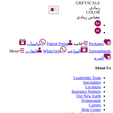
GREYSCALE
رمادي
COLOR
مقياس رمادي
Packages
قائمة
Patient Portal
واتسآب
Appointments
المواعيد
WhatsApp
التقارير
Menu
الحزم
About Us
Leadership Team
Specialities
Locations
Insurance Partners
Our New Earth
Testimonials
Careers
Help Center