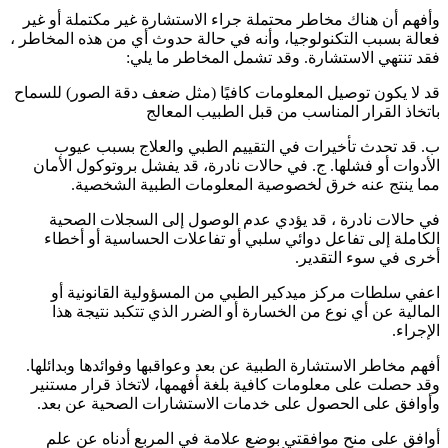
وأفهم أن هناك مخاطر محتملة جراء الاستشارة غير مكتملة أو غير
فعالة بسبب التكنولوجيا، وأنه في حالة حدوث أي من هذه المخاطر ،
فقد تنتهي الاستشارة. وقد تشمل المخاطر ما يلي:
قد لا يكون توصيل المعلومات كافيًا (مثل ضعف دقة الصور) للسماح
باتخاذ القرار المناسب من قبل الطبيب المعالج
ب. قد تحدث تأخيرات في التقييم الطبي والعلاج بسبب عيوب
الأدوات أو فشلها. ج. في حالات نادرة، قد يفشل بروتوكول الأمان
مما ينتج عنه خرق لخصوصية المعلومات الطبية الشخصية.
في حالات نادرة ، قد يؤدي عدم الوصول إلى السجلات الصحية
الكاملة إلى تفاعل دوائي سلبي أو تفاعلات الحساسية أو أخطاء
أخرى في سوء التقدير.
اعفي سلطات مركز ميدكير الطبي من المسؤولية القانونية أو
المالية عن أي نوع من الخسارة أو الضرر الذي تتكبد نتيجة هذا
الإجراء.
أفهم مخاطر الاستشارة الطبية عن بعد وعواقبها وفوائدها وبدائلها.
وقد حصلت على معلومات كافية بلغة أفهمها، لاتخاذ قرار مستنير
وأوافق على الحصول على خدمات الاستشارات الصحية عن بعد.
أوافق على منح موافقتي بوضع علامة في المربع أدناه عن علم