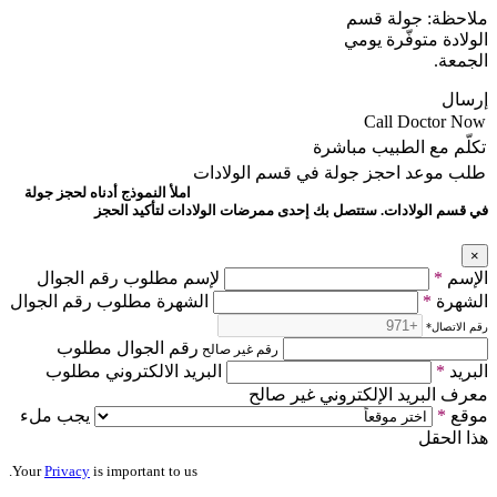
ملاحظة: جولة قسم
الولادة متوفّرة يومي
الجمعة.
إرسال
Call Doctor Now
تكلّم مع الطبيب مباشرة
طلب موعد
احجز جولة في قسم الولادات
املأ النموذج أدناه لحجز جولة
في قسم الولادات. ستتصل بك إحدى ممرضات الولادات لتأكيد الحجز
×
الإسم
*
لإسم مطلوب رقم الجوال
الشهرة
*
الشهرة مطلوب رقم الجوال
رقم الاتصال
*
رقم الجوال مطلوب
رقم غير صالح
البريد
*
البريد الالكتروني مطلوب
معرف البريد الإلكتروني غير صالح
موقع
*
يجب ملء
هذا الحقل
Your
Privacy
is important to us.