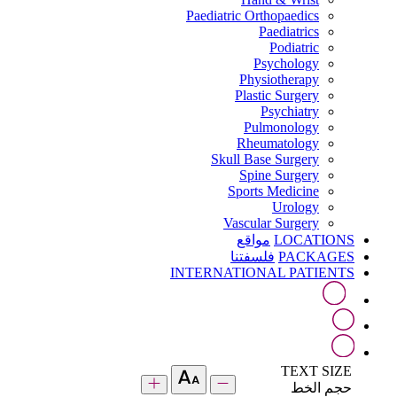
Paediatric Orthopaedics
Paediatrics
Podiatric
Psychology
Physiotherapy
Plastic Surgery
Psychiatry
Pulmonology
Rheumatology
Skull Base Surgery
Spine Surgery
Sports Medicine
Urology
Vascular Surgery
LOCATIONS
مواقع
PACKAGES
فلسفتنا
INTERNATIONAL PATIENTS
TEXT SIZE
حجم الخط