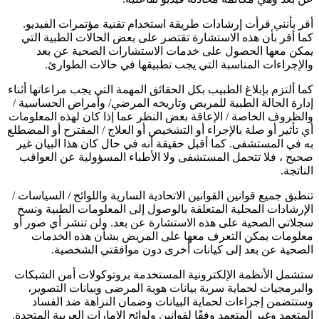
أقر بأنني قرأت إرشادات طريقة استخدام تقنية مؤتمرات الفيديو.
كما أقر بأن هذه الاستشارة تقتصر على بعض الحالات الطبية التي
يمكن معها الحصول على خدمات الاستشارات الصحية عن بعد
والإجراءات المناسبة التي يجب تطبيقها في حالات الطوارئ.
كما ألتزم بإبلاغ الطبيب بكل الحقائق المهمة التي يجب مراعاتها أثناء
إدارة الحالة الطبية للمريض وتاريخه المرضي/ وأمراض الحساسية /
والظروف الخاصة / الإعاقة بغض النظر عما إذا كان لهذه المعلومات
أي تأثير أو صلة بالإجراء أو التشخيص أو العلاج / المقترح أو المضطلع
به في المستشفى. كما أقبل حقيقة أنه في حال كان هذا البيان غير
صحيح ، فلا تتحمل المستشفى ولا الأطباء المسؤولية عن العواقب
الناتجة.
تنطبق جميع قوانين القوانين الاتحادية السارية واللوائح / السياسات /
الإرشادات المحلية المتعلقة بالوصول إلى المعلومات الطبية ونسخ
سجلاتي الصحية على هذه الاستشارة عن بعد. ولن تنشر أي صور أو
معلومات يمكن التعرف معها على المريض بشأن هذه الخدمات
الصحية عن بعد إلى كيانات أخرى دون موافقتي الشخصية.
ستشمل الأنظمة الإلكترونية المستخدمة بروتوكولات أمن الشبكات
والبرمجيات لحماية سرية بيانات هوية المرضى وبيانات التصوير،
وستتضمن إجراءات لحماية البيانات وضمان النزاهة ضد الفساد
المتعمد وغير المتعمد وفقًا لقوانين ولوائح الإمارات العربية المتحدة.