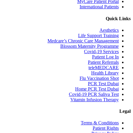
MyCare Patient Portal
International Patients
Quick Links
Aesthetics
Life Support Training
Medcare’s Chronic Care Management
Blossom Maternity Programme
Covid-19 Services
Patient Log In
Patient Referrals
teleMEDCARE
Health Library
Flu Vaccination Shot
PCR Test Dubai
Home PCR Test Dubai
Covid-19 PCR Saliva Test
Vitamin Infusion Therapy
Legal
Terms & Conditions
Patient Rights