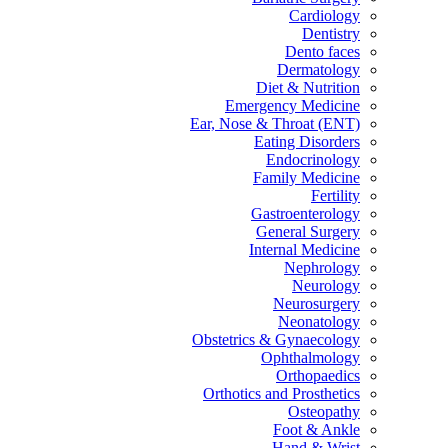
Cardiology
Dentistry
Dento faces
Dermatology
Diet & Nutrition
Emergency Medicine
Ear, Nose & Throat (ENT)
Eating Disorders
Endocrinology
Family Medicine
Fertility
Gastroenterology
General Surgery
Internal Medicine
Nephrology
Neurology
Neurosurgery
Neonatology
Obstetrics & Gynaecology
Ophthalmology
Orthopaedics
Orthotics and Prosthetics
Osteopathy
Foot & Ankle
Hand & Wrist