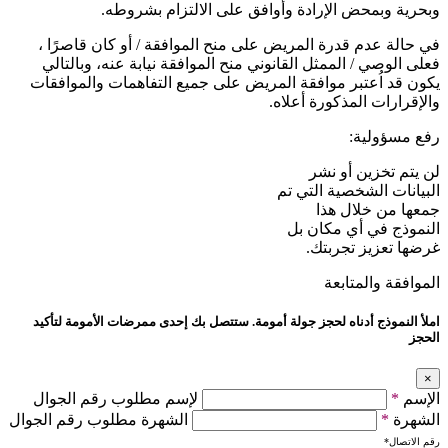
وبحرية وبمحض الإرادة وأوافق على الالتزام بشروطه.
في حالة عدم قدرة المريض على منح الموافقة / أو كان قاصرًا ،
فعلى الوصي / الممثل القانوني منح الموافقة نيابة عنه، وبالتالي
يكون قد اُعتبر موافقة المريض على جميع التفاهمات والموافقات
والإقرارات المذكورة أعلاه.
رفع مسؤولية:
لن يتم تخزين أو نشر
البيانات الشخصية التي تم
جمعها من خلال هذا
النموذج في أي مكان بل
غرضها تعزيز تجربتك.
الموافقة والمتابعة
املأ النموذج أدناه لحجز جولة أمومة. ستتصل بك إحدى ممرضات الأمومة لتأكيد
الحجز
×
الإسم
*
لإسم مطلوب رقم الجوال
الشهرة
*
الشهرة مطلوب رقم الجوال
رقم الاتصال
*