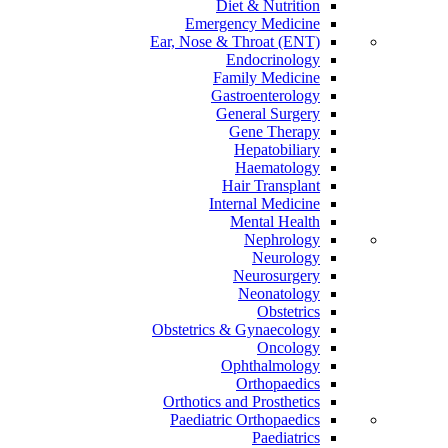
Diet & Nutrition
Emergency Medicine
Ear, Nose & Throat (ENT)
Endocrinology
Family Medicine
Gastroenterology
General Surgery
Gene Therapy
Hepatobiliary
Haematology
Hair Transplant
Internal Medicine
Mental Health
Nephrology
Neurology
Neurosurgery
Neonatology
Obstetrics
Obstetrics & Gynaecology
Oncology
Ophthalmology
Orthopaedics
Orthotics and Prosthetics
Paediatric Orthopaedics
Paediatrics