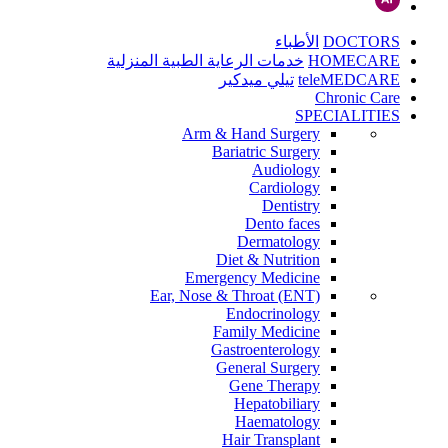
DOCTORS
الأطباء
HOMECARE
خدمات الرعاية الطبية المنزلية
teleMEDCARE
تيلي ميدكير
Chronic Care
SPECIALITIES
Arm & Hand Surgery
Bariatric Surgery
Audiology
Cardiology
Dentistry
Dento faces
Dermatology
Diet & Nutrition
Emergency Medicine
Ear, Nose & Throat (ENT)
Endocrinology
Family Medicine
Gastroenterology
General Surgery
Gene Therapy
Hepatobiliary
Haematology
Hair Transplant