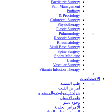
Paediatric Surgery
Pain Management
Podiatry
Proctology &
Colorectal Surgery
Physiotherapy
Plastic Surgery
Pulmonology
Robotic Surgery
Rheumatology
Skull Base Surgery
Spine Surgery
Sports Medicine
Urology
Vascular Surgery
Vitamin Infusion Therapy
الاختصاصات
طب السمنة
أمراض القلب
جراحة القولون والمستقيم
طب الأسنان
وجوه دينتو
الأمراض الجلدية
الحمية والنظام الغذائي