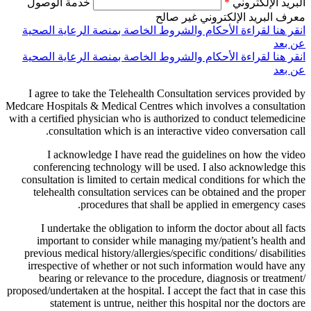
البريد الإلكتروني
*
خدمة الوصول
معرف البريد الإلكتروني غير صالح
انقر هنا لقراءة الأحكام والشروط الخاصة بمنصة الرعاية الصحية
عن بعد
انقر هنا لقراءة الأحكام والشروط الخاصة بمنصة الرعاية الصحية
عن بعد
I agree to take the Telehealth Consultation services provided by
Medcare Hospitals & Medical Centres which involves a consultation
with a certified physician who is authorized to conduct telemedicine
consultation which is an interactive video conversation call.
I acknowledge I have read the guidelines on how the video
conferencing technology will be used. I also acknowledge this
consultation is limited to certain medical conditions for which the
telehealth consultation services can be obtained and the proper
procedures that shall be applied in emergency cases.
I undertake the obligation to inform the doctor about all facts
important to consider while managing my/patient’s health and
previous medical history/allergies/specific conditions/ disabilities
irrespective of whether or not such information would have any
bearing or relevance to the procedure, diagnosis or treatment/
proposed/undertaken at the hospital. I accept the fact that in case this
statement is untrue, neither this hospital nor the doctors are