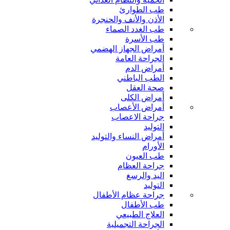
طب الطوارئ
الأذن والأنف والحنجرة
طب الغدد الصماء
طب الأسرة
أمراض الجهاز الهضمي
الجراحة العامة
أمراض الدم
الطب الباطني
صحة العقل
أمراض الكلى
أمراض الأعصاب
جراحة الاعصاب
التوليد
أمراض النساء والتوليد
الأورام
طب العيون
جراحة العظام
اليد والرسغ
التوليد
جراحة عظام الأطفال
طب الأطفال
العلاج الطبيعي
الجراحة التجميلية