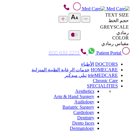
TEXT SIZE
حجم الخط
GREYSCALE
رمادي
COLOR
مقياس رمادي
800 633 2273
Patient Portal
DOCTORS
الأطباء
HOMECARE
خدمات الرعاية الطبية المنزلية
teleMEDCARE
تيلي ميدكير
Chronic Care
SPECIALITIES
Aesthetics
Arm & Hand Surgery
Audiology
Bariatric Surgery
Cardiology
Dentistry
Dento faces
Dermatology