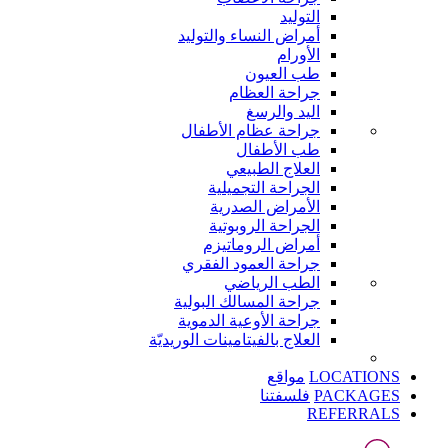
التوليد
أمراض النساء والتوليد
الأورام
طب العيون
جراحة العظام
اليد والرسغ
جراحة عظام الأطفال
طب الأطفال
العلاج الطبيعي
الجراحة التجميلية
الأمراض الصدرية
الجراحة الروبوتية
أمراض الروماتيزم
جراحة العمود الفقري
الطب الرياضي
جراحة المسالك البولية
جراحة الأوعية الدموية
العلاج بالفيتامينات الوريديّة
LOCATIONS
مواقع
PACKAGES
فلسفتنا
REFERRALS