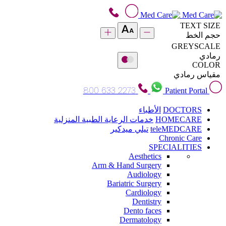
TEXT SIZE
حجم الخط
GREYSCALE
رمادي
COLOR
مقياس رمادي
800 633 2273
Patient Portal
DOCTORS
الأطباء
HOMECARE
خدمات الرعاية الطبية المنزلية
teleMEDCARE
تيلي ميدكير
Chronic Care
SPECIALITIES
Aesthetics
Arm & Hand Surgery
Audiology
Bariatric Surgery
Cardiology
Dentistry
Dento faces
Dermatology