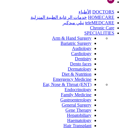
DOCTORS
الأطباء
HOMECARE
خدمات الرعاية الطبية المنزلية
teleMEDCARE
تيلي ميدكير
Chronic Care
SPECIALITIES
Arm & Hand Surgery
Bariatric Surgery
Audiology
Cardiology
Dentistry
Dento faces
Dermatology
Diet & Nutrition
Emergency Medicine
Ear, Nose & Throat (ENT)
Endocrinology
Family Medicine
Gastroenterology
General Surgery
Gene Therapy
Hepatobiliary
Haematology
Hair Transplant