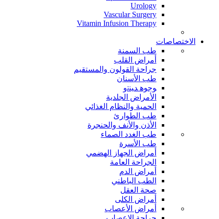
Urology
Vascular Surgery
Vitamin Infusion Therapy
الاختصاصات
طب السمنة
أمراض القلب
جراحة القولون والمستقيم
طب الأسنان
ﻮﺟﻮﻫ ﺪﻴﻨﺗﻭ
الأمراض الجلدية
الحمية والنظام الغذائي
طب الطوارئ
الأذن والأنف والحنجرة
طب الغدد الصماء
طب الأسرة
أمراض الجهاز الهضمي
الجراحة العامة
أمراض الدم
الطب الباطني
صحة العقل
أمراض الكلى
أمراض الأعصاب
جراحة الاعصاب