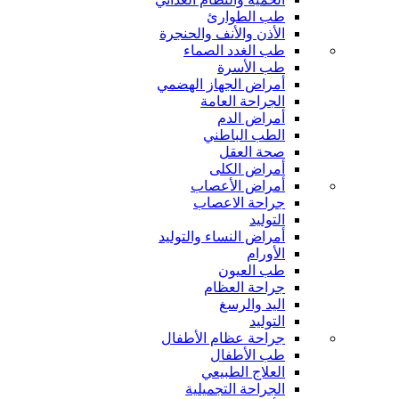
طب الطوارئ
الأذن والأنف والحنجرة
طب الغدد الصماء
طب الأسرة
أمراض الجهاز الهضمي
الجراحة العامة
أمراض الدم
الطب الباطني
صحة العقل
أمراض الكلى
أمراض الأعصاب
جراحة الاعصاب
التوليد
أمراض النساء والتوليد
الأورام
طب العيون
جراحة العظام
اليد والرسغ
التوليد
جراحة عظام الأطفال
طب الأطفال
العلاج الطبيعي
الجراحة التجميلية