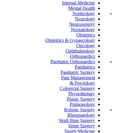
Internal Medicine
Mental Health
Nephrology
Neurology
Neurosurgery
Neonatology
Obstetrics
Obstetrics & Gynaecology
Oncology
Ophthalmology
Orthopaedics
Paediatric Orthopaedics
Paediatrics
Paediatric Surgery
Pain Management
Proctology &
Colorectal Surgery
Physiotherapy
Plastic Surgery
Pulmonology
Robotic Surgery
Rheumatology
Skull Base Surgery
Spine Surgery
Sports Medicine