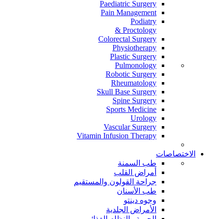
Paediatric Surgery
Pain Management
Podiatry
Proctology &
Colorectal Surgery
Physiotherapy
Plastic Surgery
Pulmonology
Robotic Surgery
Rheumatology
Skull Base Surgery
Spine Surgery
Sports Medicine
Urology
Vascular Surgery
Vitamin Infusion Therapy
الاختصاصات
طب السمنة
أمراض القلب
جراحة القولون والمستقيم
طب الأسنان
وجوه دينتو
الأمراض الجلدية
الحمية والنظام الغذائي