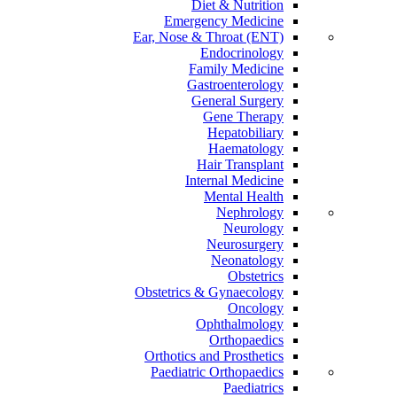
Diet & Nutrition
Emergency Medicine
Ear, Nose & Throat (ENT)
Endocrinology
Family Medicine
Gastroenterology
General Surgery
Gene Therapy
Hepatobiliary
Haematology
Hair Transplant
Internal Medicine
Mental Health
Nephrology
Neurology
Neurosurgery
Neonatology
Obstetrics
Obstetrics & Gynaecology
Oncology
Ophthalmology
Orthopaedics
Orthotics and Prosthetics
Paediatric Orthopaedics
Paediatrics