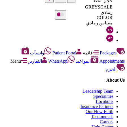
حجم الخط
GREYSCALE
رمادي
COLOR
مقياس رمادي
Packages
قائمة
Patient Portal
واتسآب
Appointments
المواعيد
WhatsApp
التقارير
Menu
الحزم
About Us
Leadership Team
Specialities
Locations
Insurance Partners
Our New Earth
Testimonials
Careers
Help Center