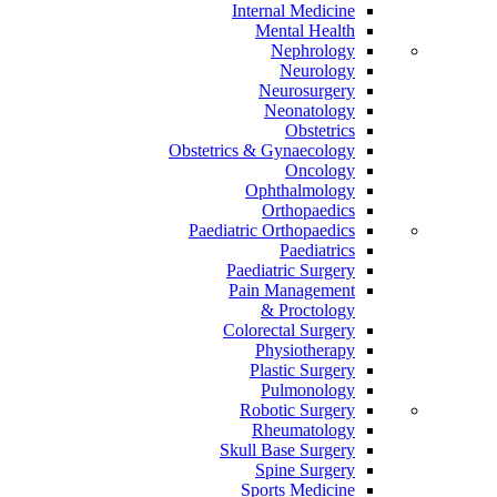
Internal Medicine
Mental Health
Nephrology
Neurology
Neurosurgery
Neonatology
Obstetrics
Obstetrics & Gynaecology
Oncology
Ophthalmology
Orthopaedics
Paediatric Orthopaedics
Paediatrics
Paediatric Surgery
Pain Management
Proctology &
Colorectal Surgery
Physiotherapy
Plastic Surgery
Pulmonology
Robotic Surgery
Rheumatology
Skull Base Surgery
Spine Surgery
Sports Medicine