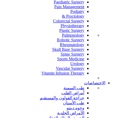
Paediatric Surgery
Pain Management
Podiatry
Proctology &
Colorectal Surgery
Physiotherapy
Plastic Surgery
Pulmonology
Robotic Surgery
Rheumatology
Skull Base Surgery
Spine Surgery
Sports Medicine
Urology
Vascular Surgery
Vitamin Infusion Therapy
الاختصاصات
طب السمنة
أمراض القلب
جراحة القولون والمستقيم
طب الأسنان
وجوه دينتو
الأمراض الجلدية
الحمية والنظام الغذائي