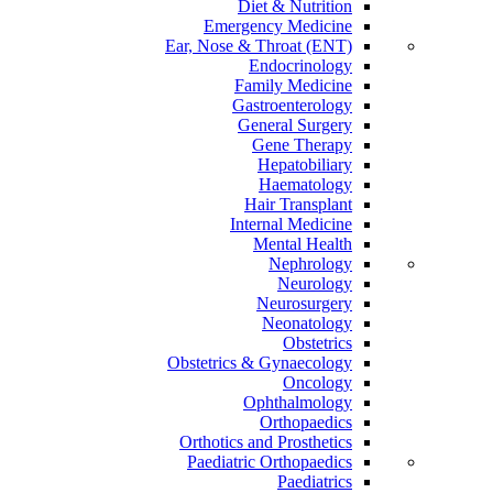
Diet & Nutrition
Emergency Medicine
Ear, Nose & Throat (ENT)
Endocrinology
Family Medicine
Gastroenterology
General Surgery
Gene Therapy
Hepatobiliary
Haematology
Hair Transplant
Internal Medicine
Mental Health
Nephrology
Neurology
Neurosurgery
Neonatology
Obstetrics
Obstetrics & Gynaecology
Oncology
Ophthalmology
Orthopaedics
Orthotics and Prosthetics
Paediatric Orthopaedics
Paediatrics