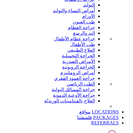
التوليد
أمراض النساء والتوليد
الأورام
طب العيون
جراحة العظام
اليد والرسغ
جراحة عظام الأطفال
طب الأطفال
العلاج الطبيعي
الجراحة التجميلية
الأمراض الصدرية
الجراحة الروبوتية
أمراض الروماتيزم
جراحة العمود الفقري
الطب الرياضي
جراحة المسالك البولية
جراحة الأوعية الدموية
العلاج بالفيتامينات الوريديّة
LOCATIONS
مواقع
PACKAGES
فلسفتنا
REFERRALS