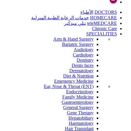
DOCTORS
الأطباء
HOMECARE
خدمات الرعاية الطبية المنزلية
teleMEDCARE
تيلي ميدكير
Chronic Care
SPECIALITIES
Arm & Hand Surgery
Bariatric Surgery
Audiology
Cardiology
Dentistry
Dento faces
Dermatology
Diet & Nutrition
Emergency Medicine
Ear, Nose & Throat (ENT)
Endocrinology
Family Medicine
Gastroenterology
General Surgery
Gene Therapy
Hepatobiliary
Haematology
Hair Transplant