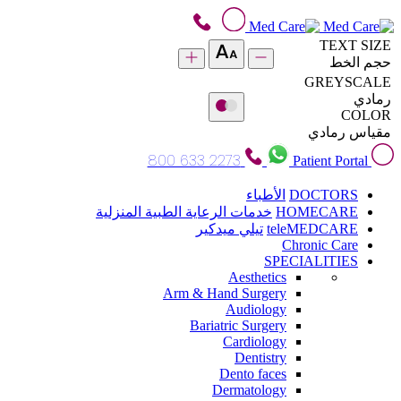
TEXT SIZE
حجم الخط
GREYSCALE
رمادي
COLOR
مقياس رمادي
800 633 2273
Patient Portal
DOCTORS
الأطباء
HOMECARE
خدمات الرعاية الطبية المنزلية
teleMEDCARE
تيلي ميدكير
Chronic Care
SPECIALITIES
Aesthetics
Arm & Hand Surgery
Audiology
Bariatric Surgery
Cardiology
Dentistry
Dento faces
Dermatology