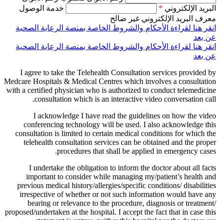
البريد الإلكتروني
*
خدمة الوصول
معرف البريد الإلكتروني غير صالح
انقر هنا لقراءة الأحكام والشروط الخاصة بمنصة الرعاية الصحية
عن بعد
انقر هنا لقراءة الأحكام والشروط الخاصة بمنصة الرعاية الصحية
عن بعد
I agree to take the Telehealth Consultation services provided by
Medcare Hospitals & Medical Centres which involves a consultation
with a certified physician who is authorized to conduct telemedicine
consultation which is an interactive video conversation call.
I acknowledge I have read the guidelines on how the video
conferencing technology will be used. I also acknowledge this
consultation is limited to certain medical conditions for which the
telehealth consultation services can be obtained and the proper
procedures that shall be applied in emergency cases.
I undertake the obligation to inform the doctor about all facts
important to consider while managing my/patient’s health and
previous medical history/allergies/specific conditions/ disabilities
irrespective of whether or not such information would have any
bearing or relevance to the procedure, diagnosis or treatment/
proposed/undertaken at the hospital. I accept the fact that in case this