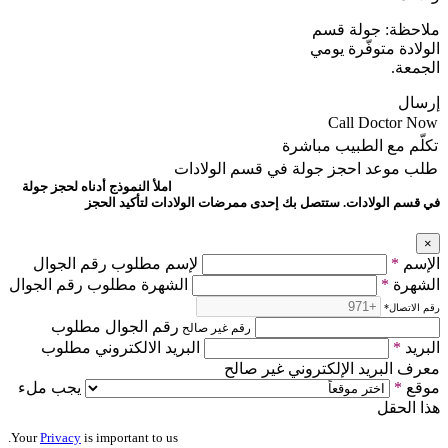
ملاحظة: جولة قسم
الولادة متوفّرة يومي
الجمعة.
إرسال
Call Doctor Now
تكلّم مع الطبيب مباشرة
طلب موعد
احجز جولة في قسم الولادات
املأ النموذج أدناه لحجز جولة
في قسم الولادات. ستتصل بك إحدى ممرضات الولادات لتأكيد الحجز
×
الإسم
*
لإسم مطلوب رقم الجوال
الشهرة
*
الشهرة مطلوب رقم الجوال
رقم الاتصال
*
رقم الجوال مطلوب
رقم غير صالح
البريد
*
البريد الالكتروني مطلوب
معرف البريد الإلكتروني غير صالح
موقع
*
يجب ملء
هذا الحقل
Your
Privacy
is important to us.