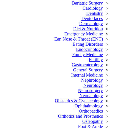
Bariatric Surgery
Cardiology
Dentistry
Dento faces
Dermatology
Diet & Nutrition
Emergency Medicine
Ear, Nose & Throat (ENT)
Eating Disorders
Endocrinology
Family Medicine
Fertility
Gastroenterology
General Surgery
Internal Medicine
Nephrology
Neurology
Neurosurgery
Neonatology
Obstetrics & Gynaecology
Ophthalmology
Orthopaedics
Orthotics and Prosthetics
Osteopathy
Foot & Ankle