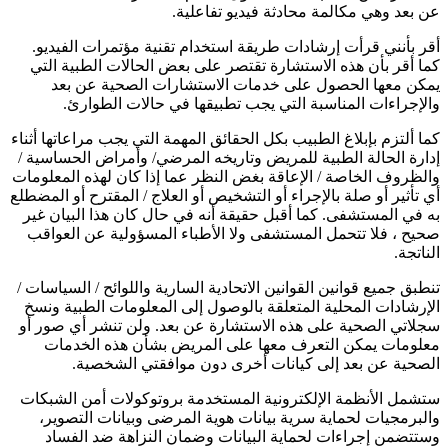
عن بعد وهي مكالمة محادثة فيديو تفاعلية.
أقر بأنني قرأت إرشادات طريقة استخدام تقنية مؤتمرات الفيديو.
كما أقر بأن هذه الاستشارة تقتصر على بعض الحالات الطبية التي
يمكن معها الحصول على خدمات الاستشارات الصحية عن بعد
والإجراءات المناسبة التي يجب تطبيقها في حالات الطوارئ.
كما ألتزم بإبلاغ الطبيب بكل الحقائق المهمة التي يجب مراعاتها أثناء
إدارة الحالة الطبية للمريض وتاريخه المرضي/ وأمراض الحساسية /
والظروف الخاصة / الإعاقة بغض النظر عما إذا كان لهذه المعلومات
أي تأثير أو صلة بالإجراء أو التشخيص أو العلاج / المقترح أو المضطلع
به في المستشفى. كما أقبل حقيقة أنه في حال كان هذا البيان غير
صحيح ، فلا تتحمل المستشفى ولا الأطباء المسؤولية عن العواقب
الناتجة.
تنطبق جميع قوانين القوانين الاتحادية السارية واللوائح / السياسات /
الإرشادات المحلية المتعلقة بالوصول إلى المعلومات الطبية ونسخ
سجلاتي الصحية على هذه الاستشارة عن بعد. ولن تنشر أي صور أو
معلومات يمكن التعرف معها على المريض بشأن هذه الخدمات
الصحية عن بعد إلى كيانات أخرى دون موافقتي الشخصية.
ستشمل الأنظمة الإلكترونية المستخدمة بروتوكولات أمن الشبكات
والبرمجيات لحماية سرية بيانات هوية المرضى وبيانات التصوير،
وستتضمن إجراءات لحماية البيانات وضمان النزاهة ضد الفساد