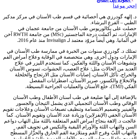
إحجر موعداً
د. إلهه گودرزي هي أخصائية في قسم طب الأسنان في مركز مدكير
الطبي – الفرع البرشاء.
حصلت على بكالوريوس طب الأسنان من جامعة عجمان في
الإمارات، ثم أكملت درجة الماجستير (MSc) من جامعة RWTH آخن
في ألمانيا. وهي أيضاً مزوّد معتمد لـ Invisalign منذ عام 2016.
تمتلك د. گودرزي سنوات من الخبرة في ممارسة طب الأسنان في
الإمارات ودول أخرى. وهي متخصصة في الوقاية وعلاج أمراض الفم
وتشوهات الأسنان واللثة والفكين. كما تستخدم الليزر في علاج
العديد من الحالات مثل: علاج العصب، الحشوات، تسوس الأسنان
والخراج، تآكل الأسنان، إصابات الأسنان مثل الارتجاج والخلخلة
والانخلاع والكسور، صرير الأسنان، اضطرابات المفصل
الفكي (TMJ)، خلع الأسنان والعمليات الجراحية البسيطة.
بالإضافة إلى أنها ضليعة في طب أسنان الأطفال وطب الأسنان
الوقائي وطب الأسنان التجميلي الذي يشمل التيجان والجسور
والفينير وتصميم الابتسامة وتنظيف تصبغات الأسنان وعلاجات تقويم
الأسنان الخفي (الإنفزلاين) وزيادة عدد الأسنان وتقويم الأسنان. كما
عالجت د. إلاهة بنجاح أمراض الفم المتعلقة باللثة مثل التهاب دواعم
السن والتهاب اللثة والأورام الليفية والتكيس في تجويف الفم،
والتهاب اللُّبّ وقرح الفم ومتلازمة الفم الحارق والحزَّاز المسطّح
الفموي داء المبيضات الفموي والآفات الفموية والذئبة الحُمامية