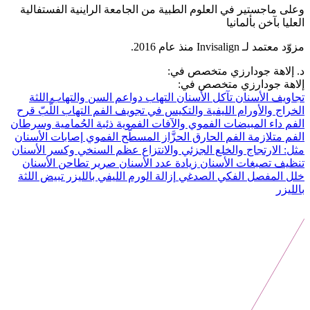
وعلى ماجستير في العلوم الطبية من الجامعة الراينية الفستفالية
العليا بآخن بألمانيا
مزوّد معتمد لـ Invisalign منذ عام 2016.
د. إلاهة جودارزي متخصص في:
إلاهة جودارزي متخصص في:
تجاويف الأسنان
تآكل الأسنان
التهاب دواعم السن والتهاب اللثة
الخراج والأورام الليفية والتكيس في تجويف الفم
التهاب اللُّبّ
قرح
الفم
داء المبيضات الفموي والآفات الفموية
ذئبة الحُمامية وسرطان
الفم
متلازمة الفم الحارق
الحزَّاز المسطّح الفموي
إصابات الأسنان
مثل: الارتجاج والخلع الجزئي والانتزاع
عظم السنخي وكسر الأسنان
تنظيف تصبغات الأسنان
زيادة عدد الأسنان
صرير تطاحن الأسنان
خلل المفصل الفكي الصدغي
إزالة الورم الليفي بالليزر
تبيض اللثة
بالليزر