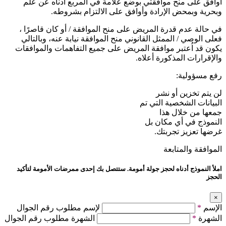
أوافق على منح موافقتي بوضع علامة في المربع أدناه عن علم
وبحرية وبمحض الإرادة وأوافق على الالتزام بشروطه.
في حالة عدم قدرة المريض على منح الموافقة / أو كان قاصرًا ،
فعلى الوصي / الممثل القانوني منح الموافقة نيابة عنه، وبالتالي
يكون قد اُعتبر موافقة المريض على جميع التفاهمات والموافقات
والإقرارات المذكورة أعلاه.
رفع مسؤولية:
لن يتم تخزين أو نشر
البيانات الشخصية التي تم
جمعها من خلال هذا
النموذج في أي مكان بل
غرضها تعزيز تجربتك.
الموافقة والمتابعة
املأ النموذج أدناه لحجز جولة أمومة. ستتصل بك إحدى ممرضات الأمومة لتأكيد
الحجز
×
الإسم
*
لإسم مطلوب رقم الجوال
الشهرة
*
الشهرة مطلوب رقم الجوال