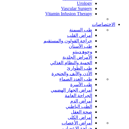
Urology
Vascular Surgery
Vitamin Infusion Therapy
الاختصاصات
طب السمنة
أمراض القلب
جراحة القولون والمستقيم
طب الأسنان
ﻮﺟﻮﻫ ﺪﻴﻨﺗﻭ
الأمراض الجلدية
الحمية والنظام الغذائي
طب الطوارئ
الأذن والأنف والحنجرة
طب الغدد الصماء
طب الأسرة
أمراض الجهاز الهضمي
الجراحة العامة
أمراض الدم
الطب الباطني
صحة العقل
أمراض الكلى
أمراض الأعصاب
جراحة الاعصاب