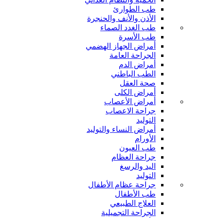
طب الطوارئ
الأذن والأنف والحنجرة
طب الغدد الصماء
طب الأسرة
أمراض الجهاز الهضمي
الجراحة العامة
أمراض الدم
الطب الباطني
صحة العقل
أمراض الكلى
أمراض الأعصاب
جراحة الاعصاب
التوليد
أمراض النساء والتوليد
الأورام
طب العيون
جراحة العظام
اليد والرسغ
التوليد
جراحة عظام الأطفال
طب الأطفال
العلاج الطبيعي
الجراحة التجميلية