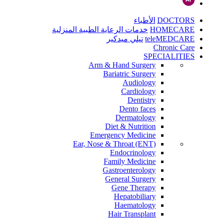
DOCTORS
الأطباء
HOMECARE
خدمات الرعاية الطبية المنزلية
teleMEDCARE
تيلي ميدكير
Chronic Care
SPECIALITIES
Arm & Hand Surgery
Bariatric Surgery
Audiology
Cardiology
Dentistry
Dento faces
Dermatology
Diet & Nutrition
Emergency Medicine
Ear, Nose & Throat (ENT)
Endocrinology
Family Medicine
Gastroenterology
General Surgery
Gene Therapy
Hepatobiliary
Haematology
Hair Transplant