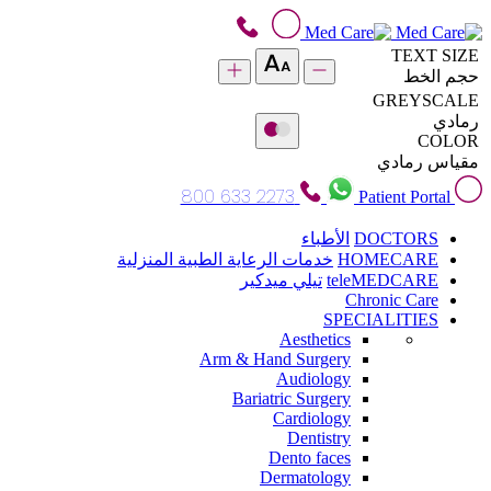
TEXT SIZE
حجم الخط
GREYSCALE
رمادي
COLOR
مقياس رمادي
800 633 2273
Patient Portal
DOCTORS
الأطباء
HOMECARE
خدمات الرعاية الطبية المنزلية
teleMEDCARE
تيلي ميدكير
Chronic Care
SPECIALITIES
Aesthetics
Arm & Hand Surgery
Audiology
Bariatric Surgery
Cardiology
Dentistry
Dento faces
Dermatology