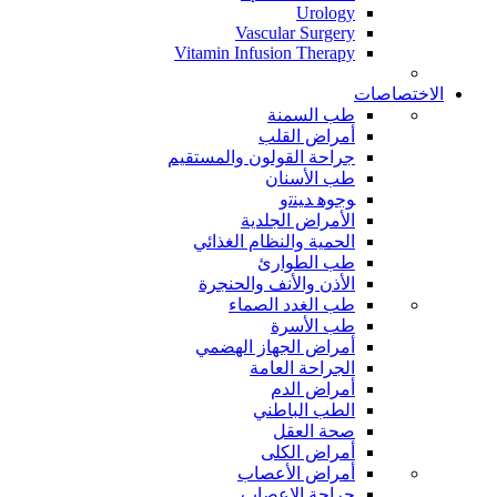
Urology
Vascular Surgery
Vitamin Infusion Therapy
الاختصاصات
طب السمنة
أمراض القلب
جراحة القولون والمستقيم
طب الأسنان
ﻮﺟﻮﻫ ﺪﻴﻨﺗﻭ
الأمراض الجلدية
الحمية والنظام الغذائي
طب الطوارئ
الأذن والأنف والحنجرة
طب الغدد الصماء
طب الأسرة
أمراض الجهاز الهضمي
الجراحة العامة
أمراض الدم
الطب الباطني
صحة العقل
أمراض الكلى
أمراض الأعصاب
جراحة الاعصاب