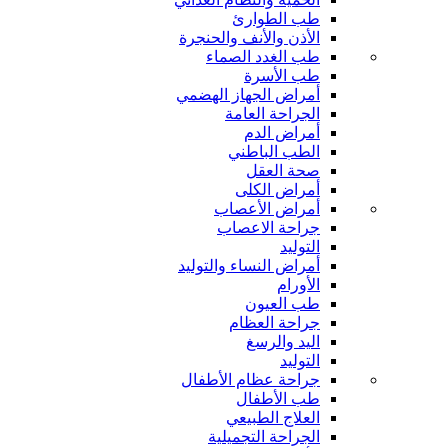
طب الطوارئ
الأذن والأنف والحنجرة
طب الغدد الصماء
طب الأسرة
أمراض الجهاز الهضمي
الجراحة العامة
أمراض الدم
الطب الباطني
صحة العقل
أمراض الكلى
أمراض الأعصاب
جراحة الاعصاب
التوليد
أمراض النساء والتوليد
الأورام
طب العيون
جراحة العظام
اليد والرسغ
التوليد
جراحة عظام الأطفال
طب الأطفال
العلاج الطبيعي
الجراحة التجميلية