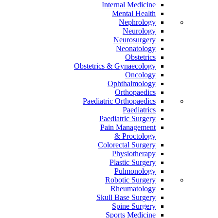
Internal Medicine
Mental Health
Nephrology
Neurology
Neurosurgery
Neonatology
Obstetrics
Obstetrics & Gynaecology
Oncology
Ophthalmology
Orthopaedics
Paediatric Orthopaedics
Paediatrics
Paediatric Surgery
Pain Management
Proctology &
Colorectal Surgery
Physiotherapy
Plastic Surgery
Pulmonology
Robotic Surgery
Rheumatology
Skull Base Surgery
Spine Surgery
Sports Medicine