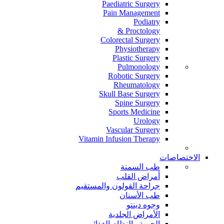
Paediatric Surgery
Pain Management
Podiatry
Proctology &
Colorectal Surgery
Physiotherapy
Plastic Surgery
Pulmonology
Robotic Surgery
Rheumatology
Skull Base Surgery
Spine Surgery
Sports Medicine
Urology
Vascular Surgery
Vitamin Infusion Therapy
الاختصاصات
طب السمنة
أمراض القلب
جراحة القولون والمستقيم
طب الأسنان
وجوه دينتو
الأمراض الجلدية
الحمية والنظام الغذائي