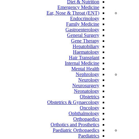
Diet & Nutrition
Emergency Medicine
Ear, Nose & Throat (ENT)
Endocrinology
Family Medicine
Gastroenterology
General Surgery
Gene Therapy
Hepatobiliary
Haematology
Hair Transplant
Internal Medicine
Mental Health
Nephrology
Neurology
Neurosurgery
Neonatology
Obstetrics
Obstetrics & Gynaecology
Oncology
Ophthalmology
Orthopaedics
Orthotics and Prosthetics
Paediatric Orthopaedics
Paediatrics