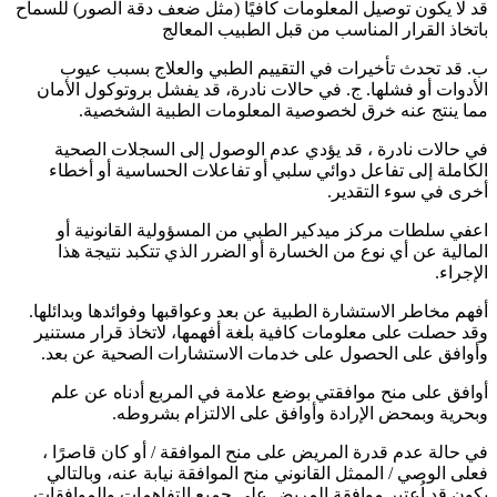
قد لا يكون توصيل المعلومات كافيًا (مثل ضعف دقة الصور) للسماح
باتخاذ القرار المناسب من قبل الطبيب المعالج
ب. قد تحدث تأخيرات في التقييم الطبي والعلاج بسبب عيوب
الأدوات أو فشلها. ج. في حالات نادرة، قد يفشل بروتوكول الأمان
مما ينتج عنه خرق لخصوصية المعلومات الطبية الشخصية.
في حالات نادرة ، قد يؤدي عدم الوصول إلى السجلات الصحية
الكاملة إلى تفاعل دوائي سلبي أو تفاعلات الحساسية أو أخطاء
أخرى في سوء التقدير.
اعفي سلطات مركز ميدكير الطبي من المسؤولية القانونية أو
المالية عن أي نوع من الخسارة أو الضرر الذي تتكبد نتيجة هذا
الإجراء.
أفهم مخاطر الاستشارة الطبية عن بعد وعواقبها وفوائدها وبدائلها.
وقد حصلت على معلومات كافية بلغة أفهمها، لاتخاذ قرار مستنير
وأوافق على الحصول على خدمات الاستشارات الصحية عن بعد.
أوافق على منح موافقتي بوضع علامة في المربع أدناه عن علم
وبحرية وبمحض الإرادة وأوافق على الالتزام بشروطه.
في حالة عدم قدرة المريض على منح الموافقة / أو كان قاصرًا ،
فعلى الوصي / الممثل القانوني منح الموافقة نيابة عنه، وبالتالي
يكون قد اُعتبر موافقة المريض على جميع التفاهمات والموافقات