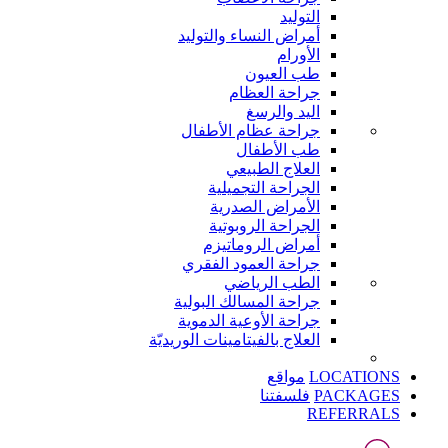
التوليد
أمراض النساء والتوليد
الأورام
طب العيون
جراحة العظام
اليد والرسغ
جراحة عظام الأطفال
طب الأطفال
العلاج الطبيعي
الجراحة التجميلية
الأمراض الصدرية
الجراحة الروبوتية
أمراض الروماتيزم
جراحة العمود الفقري
الطب الرياضي
جراحة المسالك البولية
جراحة الأوعية الدموية
العلاج بالفيتامينات الوريديّة
LOCATIONS
مواقع
PACKAGES
فلسفتنا
REFERRALS