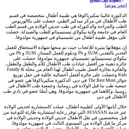
إحجر موعداً
الدكتورة غالينا سكيرباكوفا هي طبيبة أطفال متخصصة في قسم
طب الأطفال في مركز ميدكير الطبي. حصلت على بكالوريوس
الطب والجراحة والدكتوراه في طب حديثي الولادة من قسم الطب
العام في جامعة ولاية نيكولاي تيستيميتانو للطب والصيدلة. حصلت
على مؤهل طبيبة أطفال من تشيسيناو في جمهورية مولدوفا.
إن مؤهلاتها مثيرة للإعجاب حيث تم منحها شهادة الاستحقاق للعمل
الجدير بالتقدير، SUM و Ph ودبلوم للعمل الممتاز، SUM و Ph من
نيكولاي تيستيميتانو، تشيسيناو، جمهورية مولدوفا. حصلت على
جائزة ذهبية من أفضل عيادات طب الأطفال للأم والطفل والطفل،
والفائزة بجائزة أفضل طبيب أطفال لهذا العام من مجلة Family &
Kids وحصلت على جائزة أفضل أخصائية عائلية في حفل توزيع
جوائز The Best Mom في دبي. الدكتورة سكيرباكوفا هي عضو في
جمعية طب ما قبل الولادة في رومانيا، وجمعية طب الأطفال في
روسيا، وكلاهما في جمهورية مولدوفا. وهي أيضًا عضو في نادي طب
الأطفال في دبي
خلال أيامها الأولى كطبيبة أطفال، عملت كاستشارية لحديثي الولادة
عبر خدمة AVIASAN التي توفر رعاية استشارية طارئة للتوعية من
قبل متخصصين في نقل الأطفال حديثي الولادة وحديثي الولادة في
مركز ما قبل الولادة من المستوى الثالث في جمهورية مولدوفا.
عملت كأخصائية في طب الأطفال وحديثي الولادة ومحاضرة