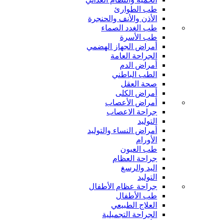
طب الطوارئ
الأذن والأنف والحنجرة
طب الغدد الصماء
طب الأسرة
أمراض الجهاز الهضمي
الجراحة العامة
أمراض الدم
الطب الباطني
صحة العقل
أمراض الكلى
أمراض الأعصاب
جراحة الاعصاب
التوليد
أمراض النساء والتوليد
الأورام
طب العيون
جراحة العظام
اليد والرسغ
التوليد
جراحة عظام الأطفال
طب الأطفال
العلاج الطبيعي
الجراحة التجميلية