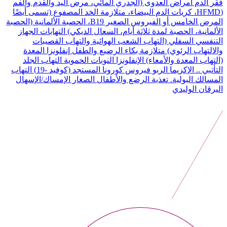
فقر الدم
أمراض العدوى (الجدري المائي، مرض اليد والقدم والفم
(HFMD، كريات الدم البيضاء، متلازمة الخد المصفوع (تسمى أيضًا
المرض الخامس أو الفيروس الصغير B19، الحصبة الألمانية (الحصبة
الألمانية، الحصبة لمدة ثلاثة أيام، السعال الديكي)
التهابات الجهاز
التنفسي السفلي (التهاب الشعب الهوائية والتهاب القصيبات
والالتهاب الرئوي)
متلازمة بكاء الرضيع والطفل
إنفلونزا المعدة
(التهاب المعدة والأمعاء)
الإنفلونزا
النوبات الحموية
التهاب الجلد
التأتبي .. الإكزيما
الربو
فيروس كورونا المستجد (كوفيد -19)
التهاب
المسالك البولية.
تغذية الرضع والأطفال الصغار
الإمساك/الإسهال
اليرقان الوليدي