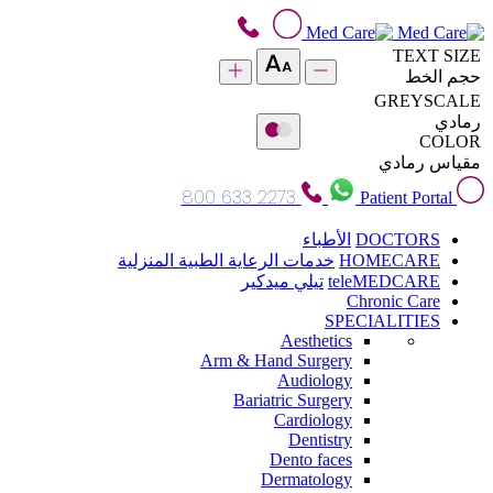
TEXT SIZE
حجم الخط
GREYSCALE
رمادي
COLOR
مقياس رمادي
800 633 2273
Patient Portal
DOCTORS
الأطباء
HOMECARE
خدمات الرعاية الطبية المنزلية
teleMEDCARE
تيلي ميدكير
Chronic Care
SPECIALITIES
Aesthetics
Arm & Hand Surgery
Audiology
Bariatric Surgery
Cardiology
Dentistry
Dento faces
Dermatology