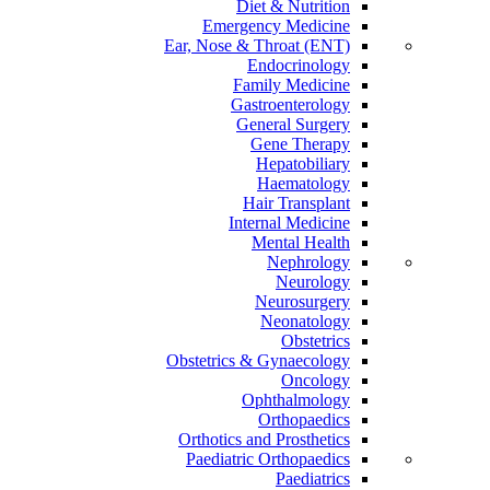
Diet & Nutrition
Emergency Medicine
Ear, Nose & Throat (ENT)
Endocrinology
Family Medicine
Gastroenterology
General Surgery
Gene Therapy
Hepatobiliary
Haematology
Hair Transplant
Internal Medicine
Mental Health
Nephrology
Neurology
Neurosurgery
Neonatology
Obstetrics
Obstetrics & Gynaecology
Oncology
Ophthalmology
Orthopaedics
Orthotics and Prosthetics
Paediatric Orthopaedics
Paediatrics