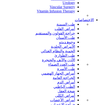
Urology
Vascular Surgery
Vitamin Infusion Therapy
الاختصاصات
طب السمنة
أمراض القلب
جراحة القولون والمستقيم
طب الأسنان
ﻮﺟﻮﻫ ﺪﻴﻨﺗﻭ
الأمراض الجلدية
الحمية والنظام الغذائي
طب الطوارئ
الأذن والأنف والحنجرة
طب الغدد الصماء
طب الأسرة
أمراض الجهاز الهضمي
الجراحة العامة
أمراض الدم
الطب الباطني
صحة العقل
أمراض الكلى
أمراض الأعصاب
جراحة الاعصاب