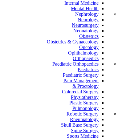
Internal Medicine
Mental Health
Nephrology
Neurology
Neurosurgery
Neonatology
Obstetrics
Obstetrics & Gynaecology
Oncology
Ophthalmology
Orthopaedics
Paediatric Orthopaedics
Paediatrics
Paediatric Surgery
Pain Management
Proctology &
Colorectal Surgery
Physiotherapy
Plastic Surgery
Pulmonology
Robotic Surgery
Rheumatology
Skull Base Surgery
Spine Surgery
Sports Medicine