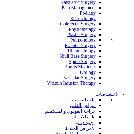
Paediatric Surgery
Pain Management
Podiatry
Proctology &
Colorectal Surgery
Physiotherapy
Plastic Surgery
Pulmonology
Robotic Surgery
Rheumatology
Skull Base Surgery
Spine Surgery
Sports Medicine
Urology
Vascular Surgery
Vitamin Infusion Therapy
الاختصاصات
طب السمنة
أمراض القلب
جراحة القولون والمستقيم
طب الأسنان
وجوه دينتو
الأمراض الجلدية
الحمية والنظام الغذائي