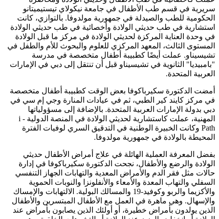
سريرية في قسم طب الأطفال في جامعة نيكولاي تيستيميتانو
الحكومية للطب والصيدلة في جمهورية مولدوفا. بالتوازي، كانت
استشارية في طب حديثي الولادة وأخصائية في طب حديثي الولادة
في وحدة العناية المركزة لحديثي الولادة في مركز ما قبل الولادة
المستوى الثالث، المعهد المركزي للعلوم والبحوث للأم والطفل في
تشيسيناو. عملت أيضًا كطبيبة أطفال متخصصة في مدرسة
"بامبيديا" الثانوية في تشيسيناو قبل أن تنتقل إلى دبي في الإمارات
العربية المتحدة.
أمضت الدكتورة سكيرباكوفا بعض الوقت كطبيبة أطفال متخصصة
في مركز كايند كير الطبي، ثم في عيادات المنارة وجي إم سي في
دبي بدولة الإمارات العربية المتحدة. بالإضافة إلى مسؤولياتها
المهنية، عملت كاستشارية لحديثي الولادة في المنصة الدولية - i
Path وكانت الخبيرة الوطنية في التدقيق السري لوفيات الفترة
المحيطة بالولادة في جمهورية مولدوفا.
بفضل المعرفة العملية الهائلة في علاج أمراض الأطفال حديثي
الولادة والرضع والأطفال، نجحت الدكتورة سكيرباكوفا في إدارة
حالات مثل فقر الدم والأمراض المعدية والتهابات الجهاز التنفسي
السفلي والتهاب المعدة والأمعاء والأنفلونزا والنوبات الحموية
والأكزيما والربو وكوفيد-19 والمسالك البولية. الالتهابات والإمساك
والإسهال. وهي ماهرة في العمل مع الأطفال المبتسرين والأطفال
الذين يولدون بأمراض خطيرة، أو أولئك الذين يصابون بأمراض عند