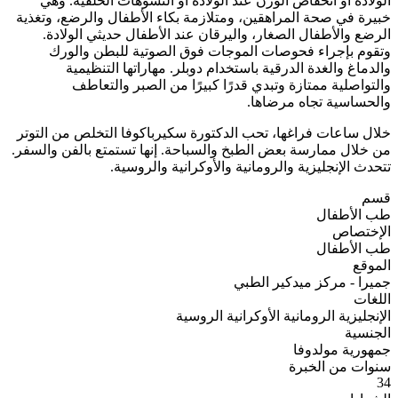
الولادة أو انخفاض الوزن عند الولادة أو التشوهات الخلقية. وهي
خبيرة في صحة المراهقين، ومتلازمة بكاء الأطفال والرضع، وتغذية
الرضع والأطفال الصغار، واليرقان عند الأطفال حديثي الولادة.
وتقوم بإجراء فحوصات الموجات فوق الصوتية للبطن والورك
والدماغ والغدة الدرقية باستخدام دوبلر. مهاراتها التنظيمية
والتواصلية ممتازة وتبدي قدرًا كبيرًا من الصبر والتعاطف
والحساسية تجاه مرضاها.
خلال ساعات فراغها، تحب الدكتورة سكيرباكوفا التخلص من التوتر
من خلال ممارسة بعض الطبخ والسباحة. إنها تستمتع بالفن والسفر.
تتحدث الإنجليزية والرومانية والأوكرانية والروسية.
قسم
طب الأطفال
الإختصاص
طب الأطفال
الموقع
جميرا - مركز ميدكير الطبي
اللغات
الإنجليزية
الرومانية
الأوكرانية
الروسية
الجنسية
جمهورية مولدوفا
سنوات من الخبرة
34