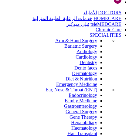
DOCTORS
الأطباء
HOMECARE
خدمات الرعاية الطبية المنزلية
teleMEDCARE
تيلي ميدكير
Chronic Care
SPECIALITIES
Arm & Hand Surgery
Bariatric Surgery
Audiology
Cardiology
Dentistry
Dento faces
Dermatology
Diet & Nutrition
Emergency Medicine
Ear, Nose & Throat (ENT)
Endocrinology
Family Medicine
Gastroenterology
General Surgery
Gene Therapy
Hepatobiliary
Haematology
Hair Transplant