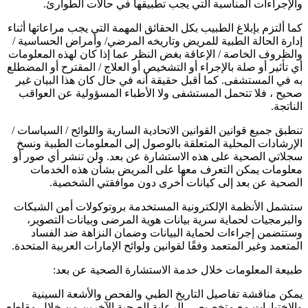
والإجراءات المناسبة التي يجب تطبيقها في حالات الطوارئ.
كما ألتزم بإبلاغ الطبيب بكل الحقائق المهمة التي يجب مراعاتها أثناء
إدارة الحالة الطبية للمريض وتاريخه المرضي/ وأمراض الحساسية /
والظروف الخاصة / الإعاقة بغض النظر عما إذا كان لهذه المعلومات
أي تأثير أو صلة بالإجراء أو التشخيص أو العلاج / المقترح أو المضطلع
به في المستشفى. كما أقبل حقيقة أنه في حال كان هذا البيان غير
صحيح ، فلا تتحمل المستشفى ولا الأطباء المسؤولية عن العواقب
الناتجة.
تنطبق جميع قوانين القوانين الاتحادية السارية واللوائح / السياسات /
الإرشادات المحلية المتعلقة بالوصول إلى المعلومات الطبية ونسخ
سجلاتي الصحية على هذه الاستشارة عن بعد. ولن تنشر أي صور أو
معلومات يمكن التعرف معها على المريض بشأن هذه الخدمات
الصحية عن بعد إلى كيانات أخرى دون موافقتي الشخصية.
ستشمل الأنظمة الإلكترونية المستخدمة بروتوكولات أمن الشبكات
والبرمجيات لحماية سرية بيانات هوية المرضى وبيانات التصوير،
وستتضمن إجراءات لحماية البيانات وضمان النزاهة ضد الفساد
المتعمد وغير المتعمد وفقًا لقوانين ولوائح الإمارات العربية المتحدة.
طبيعة المعلومات خلال خدمة الاستشارة الصحية عن بعد:
يمكن مناقشة تفاصيل التاريخ الطبي والفحص والأشعة السينية
والاختبارات مع متخصيصي الرعاية الصحية الآخرين من خلال مقاطع