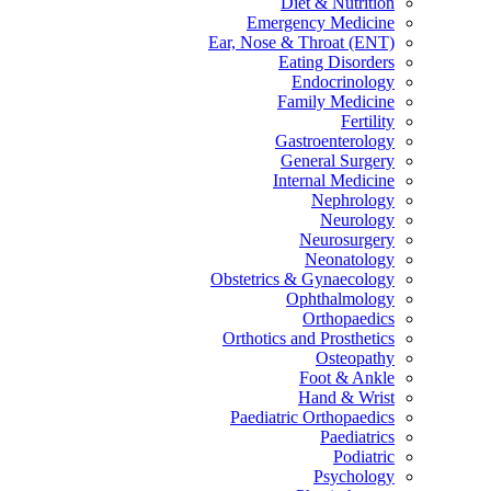
Diet & Nutrition
Emergency Medicine
Ear, Nose & Throat (ENT)
Eating Disorders
Endocrinology
Family Medicine
Fertility
Gastroenterology
General Surgery
Internal Medicine
Nephrology
Neurology
Neurosurgery
Neonatology
Obstetrics & Gynaecology
Ophthalmology
Orthopaedics
Orthotics and Prosthetics
Osteopathy
Foot & Ankle
Hand & Wrist
Paediatric Orthopaedics
Paediatrics
Podiatric
Psychology