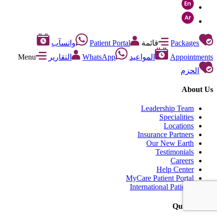
Packages
قائمة
Patient Portal
واتسآب
Appointments
المواعيد
WhatsApp
التقارير
Menu
الحزم
About Us
Leadership Team
Specialities
Locations
Insurance Partners
Our New Earth
Testimonials
Careers
Help Center
MyCare Patient Portal
International Patients
Quick Links