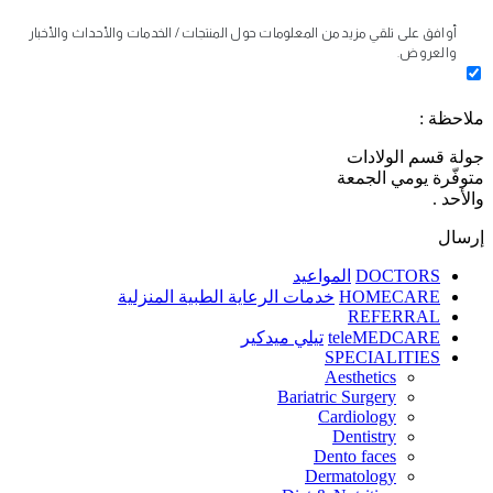
أوافق على تلقي مزيد من المعلومات حول المنتجات / الخدمات والأحداث والأخبار
والعروض.
ملاحظة :
جولة قسم الولادات
متوفّرة يومي الجمعة
والأحد .
إرسال
DOCTORS
المواعيد
HOMECARE
خدمات الرعاية الطبية المنزلية
REFERRAL
teleMEDCARE
تيلي ميدكير
SPECIALITIES
Aesthetics
Bariatric Surgery
Cardiology
Dentistry
Dento faces
Dermatology