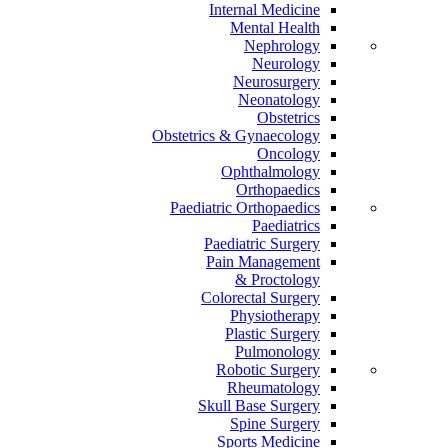
Internal Medicine
Mental Health
Nephrology
Neurology
Neurosurgery
Neonatology
Obstetrics
Obstetrics & Gynaecology
Oncology
Ophthalmology
Orthopaedics
Paediatric Orthopaedics
Paediatrics
Paediatric Surgery
Pain Management
Proctology &
Colorectal Surgery
Physiotherapy
Plastic Surgery
Pulmonology
Robotic Surgery
Rheumatology
Skull Base Surgery
Spine Surgery
Sports Medicine