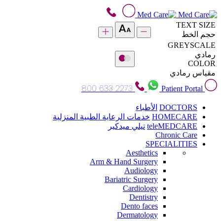
TEXT SIZE
حجم الخط
GREYSCALE
رمادي
COLOR
مقياس رمادي
800 633 2273
Patient Portal
DOCTORS
الأطباء
HOMECARE
خدمات الرعاية الطبية المنزلية
teleMEDCARE
تيلي ميدكير
Chronic Care
SPECIALITIES
Aesthetics
Arm & Hand Surgery
Audiology
Bariatric Surgery
Cardiology
Dentistry
Dento faces
Dermatology