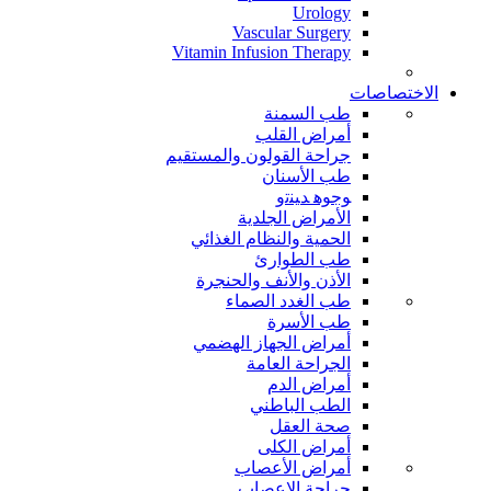
Urology
Vascular Surgery
Vitamin Infusion Therapy
الاختصاصات
طب السمنة
أمراض القلب
جراحة القولون والمستقيم
طب الأسنان
ﻮﺟﻮﻫ ﺪﻴﻨﺗﻭ
الأمراض الجلدية
الحمية والنظام الغذائي
طب الطوارئ
الأذن والأنف والحنجرة
طب الغدد الصماء
طب الأسرة
أمراض الجهاز الهضمي
الجراحة العامة
أمراض الدم
الطب الباطني
صحة العقل
أمراض الكلى
أمراض الأعصاب
جراحة الاعصاب