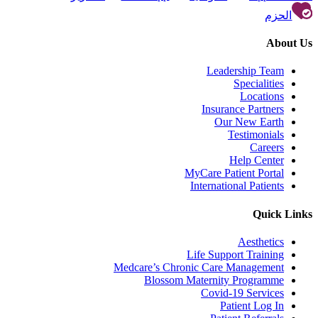
الحزم
About Us
Leadership Team
Specialities
Locations
Insurance Partners
Our New Earth
Testimonials
Careers
Help Center
MyCare Patient Portal
International Patients
Quick Links
Aesthetics
Life Support Training
Medcare’s Chronic Care Management
Blossom Maternity Programme
Covid-19 Services
Patient Log In