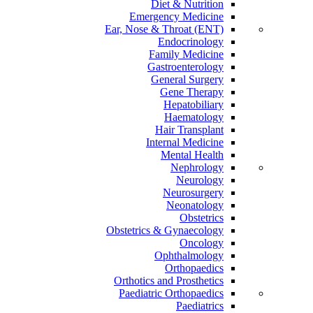
Diet & Nutrition
Emergency Medicine
Ear, Nose & Throat (ENT)
Endocrinology
Family Medicine
Gastroenterology
General Surgery
Gene Therapy
Hepatobiliary
Haematology
Hair Transplant
Internal Medicine
Mental Health
Nephrology
Neurology
Neurosurgery
Neonatology
Obstetrics
Obstetrics & Gynaecology
Oncology
Ophthalmology
Orthopaedics
Orthotics and Prosthetics
Paediatric Orthopaedics
Paediatrics