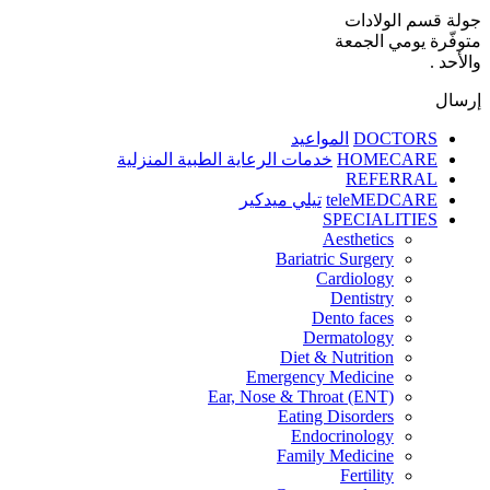
جولة قسم الولادات
متوفّرة يومي الجمعة
والأحد .
إرسال
DOCTORS
المواعيد
HOMECARE
خدمات الرعاية الطبية المنزلية
REFERRAL
teleMEDCARE
تيلي ميدكير
SPECIALITIES
Aesthetics
Bariatric Surgery
Cardiology
Dentistry
Dento faces
Dermatology
Diet & Nutrition
Emergency Medicine
Ear, Nose & Throat (ENT)
Eating Disorders
Endocrinology
Family Medicine
Fertility