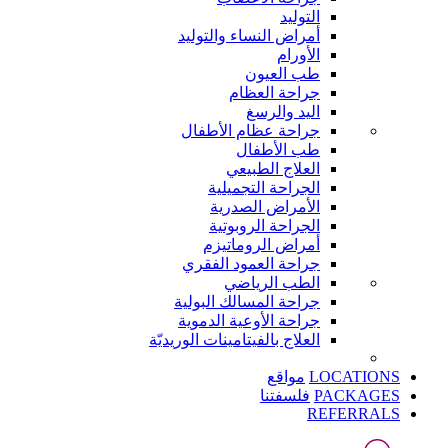
التوليد
أمراض النساء والتوليد
الأورام
طب العيون
جراحة العظام
اليد والرسغ
جراحة عظام الأطفال
طب الأطفال
العلاج الطبيعي
الجراحة التجميلية
الأمراض الصدرية
الجراحة الروبوتية
أمراض الروماتيزم
جراحة العمود الفقري
الطب الرياضي
جراحة المسالك البولية
جراحة الأوعية الدموية
العلاج بالفيتامينات الوريديّة
LOCATIONS
مواقع
PACKAGES
فلسفتنا
REFERRALS