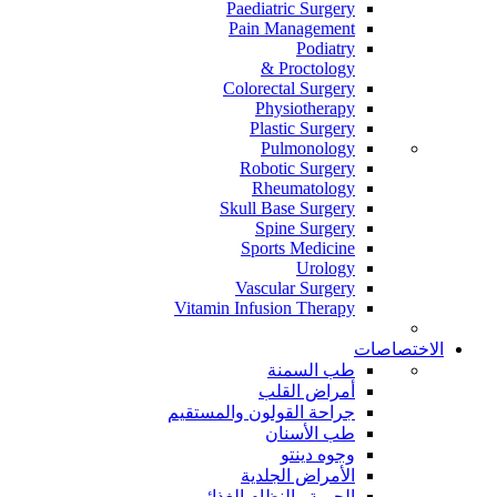
Paediatric Surgery
Pain Management
Podiatry
Proctology &
Colorectal Surgery
Physiotherapy
Plastic Surgery
Pulmonology
Robotic Surgery
Rheumatology
Skull Base Surgery
Spine Surgery
Sports Medicine
Urology
Vascular Surgery
Vitamin Infusion Therapy
الاختصاصات
طب السمنة
أمراض القلب
جراحة القولون والمستقيم
طب الأسنان
وجوه دينتو
الأمراض الجلدية
الحمية والنظام الغذائي