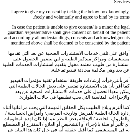
Services.
I agree to give my consent by ticking the below box knowingly,
freely and voluntarily and agree to bind by its terms.
In case the patient is unable to give consent/ is a minor the legal
guardian /representative shall give consent on behalf of the patient
and accordingly all understandings, consents and acknowledgments
mentioned above shall be deemed to be consented by the patient.
أوافق على تلقي خدمات الاستشارات الصحية عن بعد التي تقدمها
مستشفيات ومراكز ميدكير الطبية والتي تتضمن الحصول على
استشارة من طبيب معتمد مخول بتقديم استشارات الخدمات الطبية
عن بعد وهي مكالمة محادثة فيديو تفاعلية.
أقر بأنني قرأت إرشادات طريقة استخدام تقنية مؤتمرات الفيديو.
كما أقر بأن هذه الاستشارة تقتصر على بعض الحالات الطبية التي
يمكن معها الحصول على خدمات الاستشارات الصحية عن بعد
والإجراءات المناسبة التي يجب تطبيقها في حالات الطوارئ.
كما ألتزم بإبلاغ الطبيب بكل الحقائق المهمة التي يجب مراعاتها أثناء
إدارة الحالة الطبية للمريض وتاريخه المرضي/ وأمراض الحساسية /
والظروف الخاصة / الإعاقة بغض النظر عما إذا كان لهذه المعلومات
أي تأثير أو صلة بالإجراء أو التشخيص أو العلاج / المقترح أو المضطلع
به في المستشفى. كما أقبل حقيقة أنه في حال كان هذا البيان غير