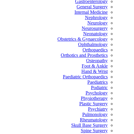
Gastroenterology
General Surgery
Internal Medicine
Nephrology
Neurology
Neurosurgery
Neonatology
Obstetrics & Gynaecology
Ophthalmology
Orthopaedics
Orthotics and Prosthetics
Osteopathy
Foot & Ankle
Hand & Wrist
Paediatric Orthopaedics
Paediatrics
Podiatric
Psychology
Physiotherapy
Plastic Surgery
Psychiatry
Pulmonology
Rheumatology
Skull Base Surgery
Spine Surgery