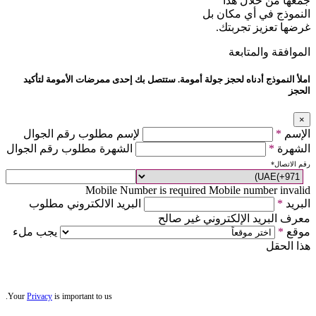
جمعها من خلال هذا
النموذج في أي مكان بل
غرضها تعزيز تجربتك.
الموافقة والمتابعة
املأ النموذج أدناه لحجز جولة أمومة. ستتصل بك إحدى ممرضات الأمومة لتأكيد
الحجز
×
الإسم
*
لإسم مطلوب رقم الجوال
الشهرة
*
الشهرة مطلوب رقم الجوال
رقم الاتصال
*
Mobile Number is required
Mobile number invalid
البريد
*
البريد الالكتروني مطلوب
معرف البريد الإلكتروني غير صالح
موقع
*
يجب ملء
هذا الحقل
Your
Privacy
is important to us.