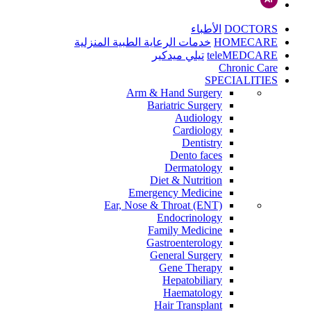
DOCTORS
الأطباء
HOMECARE
خدمات الرعاية الطبية المنزلية
teleMEDCARE
تيلي ميدكير
Chronic Care
SPECIALITIES
Arm & Hand Surgery
Bariatric Surgery
Audiology
Cardiology
Dentistry
Dento faces
Dermatology
Diet & Nutrition
Emergency Medicine
Ear, Nose & Throat (ENT)
Endocrinology
Family Medicine
Gastroenterology
General Surgery
Gene Therapy
Hepatobiliary
Haematology
Hair Transplant