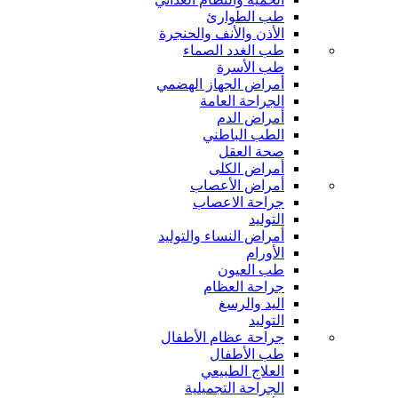
طب الطوارئ
الأذن والأنف والحنجرة
طب الغدد الصماء
طب الأسرة
أمراض الجهاز الهضمي
الجراحة العامة
أمراض الدم
الطب الباطني
صحة العقل
أمراض الكلى
أمراض الأعصاب
جراحة الاعصاب
التوليد
أمراض النساء والتوليد
الأورام
طب العيون
جراحة العظام
اليد والرسغ
التوليد
جراحة عظام الأطفال
طب الأطفال
العلاج الطبيعي
الجراحة التجميلية