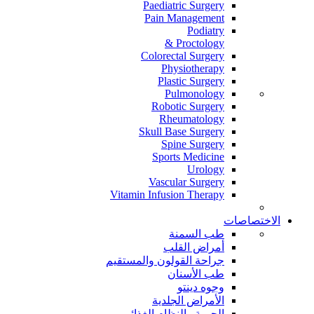
Paediatric Surgery
Pain Management
Podiatry
Proctology &
Colorectal Surgery
Physiotherapy
Plastic Surgery
Pulmonology
Robotic Surgery
Rheumatology
Skull Base Surgery
Spine Surgery
Sports Medicine
Urology
Vascular Surgery
Vitamin Infusion Therapy
الاختصاصات
طب السمنة
أمراض القلب
جراحة القولون والمستقيم
طب الأسنان
وجوه دينتو
الأمراض الجلدية
الحمية والنظام الغذائي