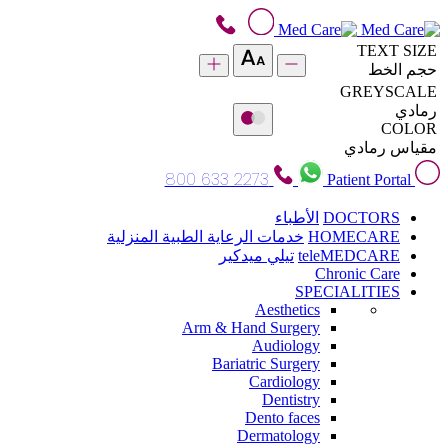
TEXT SIZE
حجم الخط
GREYSCALE
رمادي
COLOR
مقياس رمادي
800 633 2273
Patient Portal
DOCTORS
الأطباء
HOMECARE
خدمات الرعاية الطبية المنزلية
teleMEDCARE
تيلي ميدكير
Chronic Care
SPECIALITIES
Aesthetics
Arm & Hand Surgery
Audiology
Bariatric Surgery
Cardiology
Dentistry
Dento faces
Dermatology