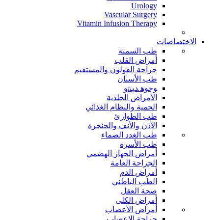
Urology
Vascular Surgery
Vitamin Infusion Therapy
الاختصاصات
طب السمنة
أمراض القلب
جراحة القولون والمستقيم
طب الأسنان
ﻮﺟﻮﻫ ﺪﻴﻨﺗﻭ
الأمراض الجلدية
الحمية والنظام الغذائي
طب الطوارئ
الأذن والأنف والحنجرة
طب الغدد الصماء
طب الأسرة
أمراض الجهاز الهضمي
الجراحة العامة
أمراض الدم
الطب الباطني
صحة العقل
أمراض الكلى
أمراض الأعصاب
جراحة الاعصاب