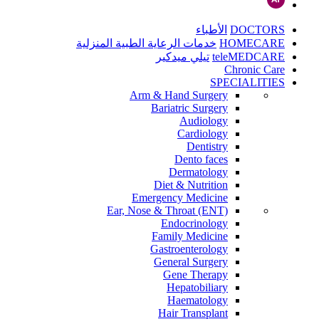
DOCTORS
الأطباء
HOMECARE
خدمات الرعاية الطبية المنزلية
teleMEDCARE
تيلي ميدكير
Chronic Care
SPECIALITIES
Arm & Hand Surgery
Bariatric Surgery
Audiology
Cardiology
Dentistry
Dento faces
Dermatology
Diet & Nutrition
Emergency Medicine
Ear, Nose & Throat (ENT)
Endocrinology
Family Medicine
Gastroenterology
General Surgery
Gene Therapy
Hepatobiliary
Haematology
Hair Transplant