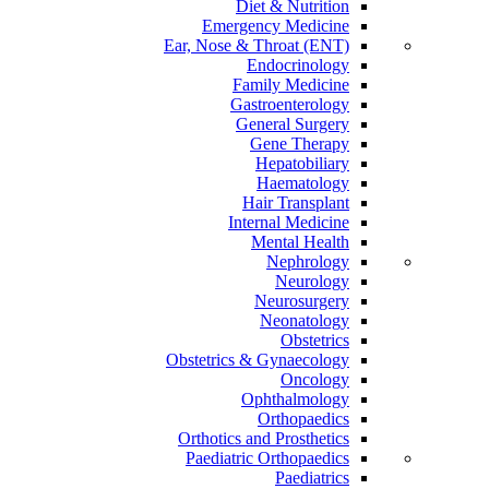
Diet & Nutrition
Emergency Medicine
Ear, Nose & Throat (ENT)
Endocrinology
Family Medicine
Gastroenterology
General Surgery
Gene Therapy
Hepatobiliary
Haematology
Hair Transplant
Internal Medicine
Mental Health
Nephrology
Neurology
Neurosurgery
Neonatology
Obstetrics
Obstetrics & Gynaecology
Oncology
Ophthalmology
Orthopaedics
Orthotics and Prosthetics
Paediatric Orthopaedics
Paediatrics