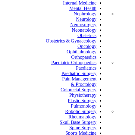
Internal Medicine
Mental Health
Nephrology
Neurology
Neurosurgery
Neonatology
Obstetrics
Obstetrics & Gynaecology
Oncology
Ophthalmology
Orthopaedics
Paediatric Orthopaedics
Paediatrics
Paediatric Surgery
Pain Management
Proctology &
Colorectal Surgery
Physiotherapy
Plastic Surgery
Pulmonology
Robotic Surgery
Rheumatology
Skull Base Surgery
Spine Surgery
Sports Medicine