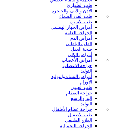
طب الطوارئ
الأذن والأنف والحنجرة
طب الغدد الصماء
طب الأسرة
أمراض الجهاز الهضمي
الجراحة العامة
أمراض الدم
الطب الباطني
صحة العقل
أمراض الكلى
أمراض الأعصاب
جراحة الاعصاب
التوليد
أمراض النساء والتوليد
الأورام
طب العيون
جراحة العظام
اليد والرسغ
التوليد
جراحة عظام الأطفال
طب الأطفال
العلاج الطبيعي
الجراحة التجميلية