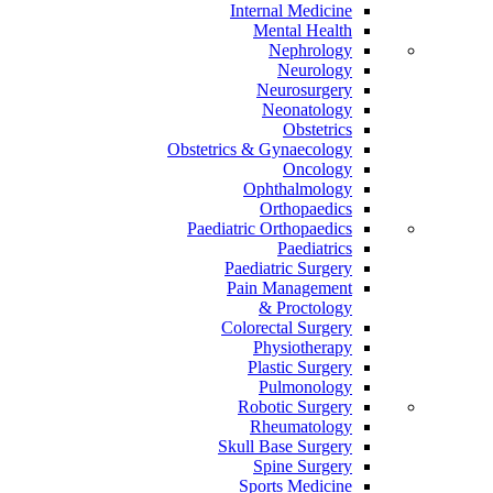
Internal Medicine
Mental Health
Nephrology
Neurology
Neurosurgery
Neonatology
Obstetrics
Obstetrics & Gynaecology
Oncology
Ophthalmology
Orthopaedics
Paediatric Orthopaedics
Paediatrics
Paediatric Surgery
Pain Management
Proctology &
Colorectal Surgery
Physiotherapy
Plastic Surgery
Pulmonology
Robotic Surgery
Rheumatology
Skull Base Surgery
Spine Surgery
Sports Medicine