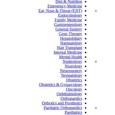
Diet & Nutrition
Emergency Medicine
Ear, Nose & Throat (ENT)
Endocrinology
Family Medicine
Gastroenterology
General Surgery
Gene Therapy
Hepatobiliary
Haematology
Hair Transplant
Internal Medicine
Mental Health
Nephrology
Neurology
Neurosurgery
Neonatology
Obstetrics
Obstetrics & Gynaecology
Oncology
Ophthalmology
Orthopaedics
Orthotics and Prosthetics
Paediatric Orthopaedics
Paediatrics