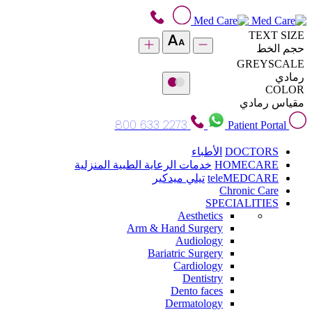
TEXT SIZE
حجم الخط
GREYSCALE
رمادي
COLOR
مقياس رمادي
800 633 2273
Patient Portal
DOCTORS
الأطباء
HOMECARE
خدمات الرعاية الطبية المنزلية
teleMEDCARE
تيلي ميدكير
Chronic Care
SPECIALITIES
Aesthetics
Arm & Hand Surgery
Audiology
Bariatric Surgery
Cardiology
Dentistry
Dento faces
Dermatology