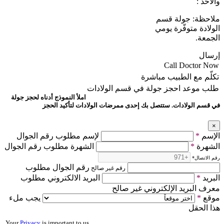
والأحد :
ملاحظة: جولة قسم
الولادة متوفّرة يومي
الجمعة.
إرسال
Call Doctor Now
تكلّم مع الطبيب مباشرة
طلب موعد
احجز جولة في قسم الولادات
املأ النموذج أدناه لحجز جولة
في قسم الولادات. ستتصل بك إحدى ممرضات الولادات لتأكيد الحجز
×
الإسم
*
لإسم مطلوب رقم الجوال
الشهرة
*
الشهرة مطلوب رقم الجوال
رقم الاتصال
*
رقم الجوال مطلوب
رقم غير صالح
البريد
*
البريد الالكتروني مطلوب
معرف البريد الإلكتروني غير صالح
موقع
*
يجب ملء
هذا الحقل
Your
Privacy
is important to us.