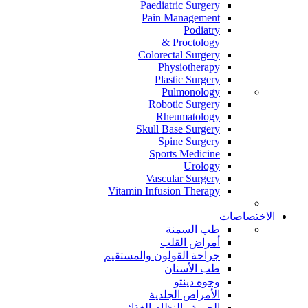
Paediatric Surgery
Pain Management
Podiatry
Proctology &
Colorectal Surgery
Physiotherapy
Plastic Surgery
Pulmonology
Robotic Surgery
Rheumatology
Skull Base Surgery
Spine Surgery
Sports Medicine
Urology
Vascular Surgery
Vitamin Infusion Therapy
الاختصاصات
طب السمنة
أمراض القلب
جراحة القولون والمستقيم
طب الأسنان
وجوه دينتو
الأمراض الجلدية
الحمية والنظام الغذائي