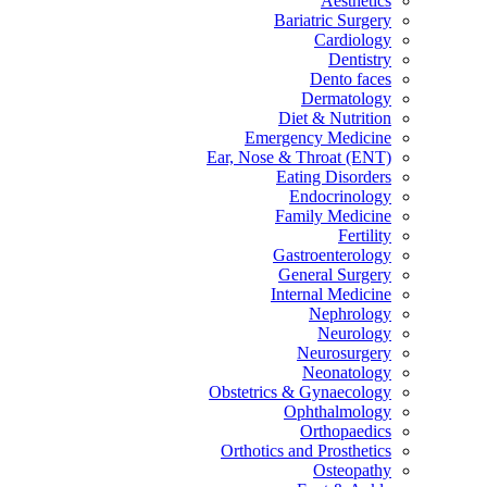
Aesthetics
Bariatric Surgery
Cardiology
Dentistry
Dento faces
Dermatology
Diet & Nutrition
Emergency Medicine
Ear, Nose & Throat (ENT)
Eating Disorders
Endocrinology
Family Medicine
Fertility
Gastroenterology
General Surgery
Internal Medicine
Nephrology
Neurology
Neurosurgery
Neonatology
Obstetrics & Gynaecology
Ophthalmology
Orthopaedics
Orthotics and Prosthetics
Osteopathy