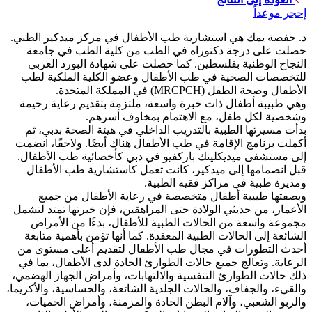
إحجر موعداً
د. حفصة يمك هي استشارية طب الأطفال في مركز ميدكير الطبي.
حصلت على درجة دكتوراه في الطب من كلية الطب في جامعة
النجاح الوطنية بفلسطين. كما حصلت على شهادة البورد العربي
للتخصصات الصحية في طب الأطفال وعضو الكلية الملكية لطب
الأطفال وصحة الطفل (MRCPCH) في المملكة المتحدة.
وهي طبيبة أطفال ذات خبرة واسعة، ملتزمة بتقديم رعاية رحيمة
وشخصية لكل طفل، مع الاهتمام بمخاوف أسرهم.
بدأت مسيرتها الطبية بالتدريب الداخلي في هيئة الصحة بدبي، ثم
أكملت برنامج الإقامة في طب الأطفال هناك أيضًا. ولاحقًا، انضمت
إلى مستشفى ميديكلينك باركفيو في دبي كأخصائية طب الأطفال.
قبل انضمامها إلى ميدكير، كانت تعمل كاستشارية طب الأطفال
ومديرة طبية في مراكز فقيه الطبية.
وبصفتها طبيبة أطفال متخصصة في رعاية الأطفال من جميع
الأعمار، من حديثي الولادة حتى المراهقين، فإن خبرتها تمتد لتشمل
مجموعة واسعة من الحالات الطبية للأطفال، بدءًا من الأمراض
الشائعة إلى الحالات الطبية المعقدة. كما أنها تؤمن بأهمية متابعة
أحدث التطورات في مجال طب الأطفال لتقديم أعلى مستوى من
الرعاية. وتعالج جميع حالات الطوارئ الحادة لدى الأطفال، بما في
ذلك حالات الطوارئ التنفسية والالتهابات، وأمراض الجهاز الهضمي،
والقيء، والجفاف، والحالات الجلدية الشائعة، والحساسية، والأكزيما،
والربو الشعبي، وآلام البطن الحادة والمزمنة، وأمراض الحميات،