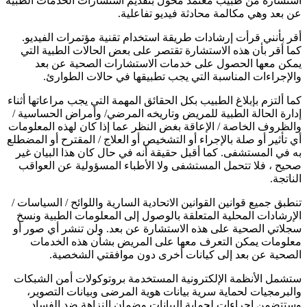
استشارة من طبيب معتمد مخول بتقديم استشارات الخدمات الطبية
عن بعد وهي مكالمة محادثة فيديو تفاعلية.
أقر بأنني قرأت إرشادات طريقة استخدام تقنية مؤتمرات الفيديو.
كما أقر بأن هذه الاستشارة تقتصر على بعض الحالات الطبية التي
يمكن معها الحصول على خدمات الاستشارات الصحية عن بعد
والإجراءات المناسبة التي يجب تطبيقها في حالات الطوارئ.
كما ألتزم بإبلاغ الطبيب بكل الحقائق المهمة التي يجب مراعاتها أثناء
إدارة الحالة الطبية للمريض وتاريخه المرضي/ وأمراض الحساسية /
والظروف الخاصة / الإعاقة بغض النظر عما إذا كان لهذه المعلومات
أي تأثير أو صلة بالإجراء أو التشخيص أو العلاج / المقترح أو المضطلع
به في المستشفى. كما أقبل حقيقة أنه في حال كان هذا البيان غير
صحيح ، فلا تتحمل المستشفى ولا الأطباء المسؤولية عن العواقب
الناتجة.
تنطبق جميع قوانين القوانين الاتحادية السارية واللوائح / السياسات /
الإرشادات المحلية المتعلقة بالوصول إلى المعلومات الطبية ونسخ
سجلاتي الصحية على هذه الاستشارة عن بعد. ولن تنشر أي صور أو
معلومات يمكن التعرف معها على المريض بشأن هذه الخدمات
الصحية عن بعد إلى كيانات أخرى دون موافقتي الشخصية.
ستشمل الأنظمة الإلكترونية المستخدمة بروتوكولات أمن الشبكات
والبرمجيات لحماية سرية بيانات هوية المرضى وبيانات التصوير،
وستتضمن إجراءات لحماية البيانات وضمان النزاهة ضد الفساد