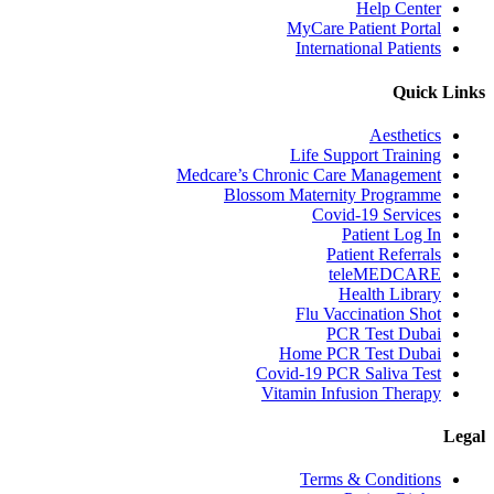
Help Center
MyCare Patient Portal
International Patients
Quick Links
Aesthetics
Life Support Training
Medcare’s Chronic Care Management
Blossom Maternity Programme
Covid-19 Services
Patient Log In
Patient Referrals
teleMEDCARE
Health Library
Flu Vaccination Shot
PCR Test Dubai
Home PCR Test Dubai
Covid-19 PCR Saliva Test
Vitamin Infusion Therapy
Legal
Terms & Conditions