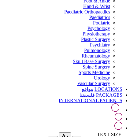
Foot & Ankle
Hand & Wrist
Paediatric Orthopaedics
Paediatrics
Podiatric
Psychology
Physiotherapy
Plastic Surgery
Psychiatry
Pulmonology
Rheumatology
Skull Base Surgery
Spine Surgery
Sports Medicine
Urology
Vascular Surgery
LOCATIONS
مواقع
PACKAGES
فلسفتنا
INTERNATIONAL PATIENTS
TEXT SIZE