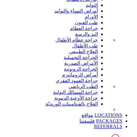
التوليد
أمراض النساء والتوليد
الأورام
طب العيون
جراحة العظام
اليد والرسغ
جراحة عظام الأطفال
طب الأطفال
العلاج الطبيعي
الجراحة التجميلية
الأمراض الصدرية
الجراحة الروبوتية
أمراض الروماتيزم
جراحة العمود الفقري
الطب الرياضي
جراحة المسالك البولية
جراحة الأوعية الدموية
العلاج بالفيتامينات الوريديّة
LOCATIONS
مواقع
PACKAGES
فلسفتنا
REFERRALS