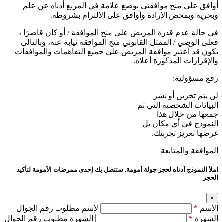
أوافق على منح موافقتي بوضع علامة في المربع أدناه عن علم
وبحرية وبمحض الإرادة وأوافق على الالتزام بشروطه.
في حالة عدم قدرة المريض على منح الموافقة / أو كان قاصرًا ،
فعلى الوصي / الممثل القانوني منح الموافقة نيابة عنه، وبالتالي
يكون قد اُعتبر موافقة المريض على جميع التفاهمات والموافقات
والإقرارات المذكورة أعلاه.
رفع مسؤولية:
لن يتم تخزين أو نشر
البيانات الشخصية التي تم
جمعها من خلال هذا
النموذج في أي مكان بل
غرضها تعزيز تجربتك.
الموافقة والمتابعة
املأ النموذج أدناه لحجز جولة أمومة. ستتصل بك إحدى ممرضات الأمومة لتأكيد
الحجز
×
الإسم
*
لإسم مطلوب رقم الجوال
الشهرة
*
الشهرة مطلوب رقم الجوال