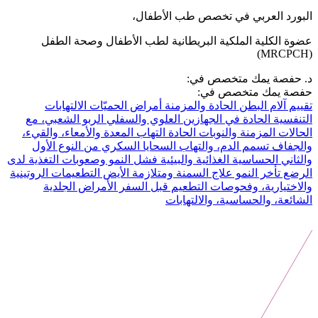
البورد العربي في تخصص طب الأطفال،
عضوة الكلية الملكية البريطانية لطب الأطفال وصحة الطفل
(MRCPCH)
د. حفصة يمك متخصص في:
حفصة يمك متخصص في:
تقييم آلام البطن الحادة والمزمنة
أمراض الحميّات
الالتهابات
التنفسية الحادة في الجهازين العلوي والسفلي
الربو الشعبي، مع
الحالات المزمنة والنوبات الحادة
التهاب المعدة والأمعاء، والقيء،
والجفاف
تسمم الدم، والتهاب السحايا
السكري من النوع الأول
والثاني
الحساسية الغذائية والبيئية
فشل النمو وصعوبات التغذية لدى
الرضع
تأخر النمو
علاج السمنة ومتلازمة الأيض
التطعيمات الروتينية
والاختيارية، وفحوصات التطعيم قبل السفر
الأمراض الجلدية
الشائعة، والحساسية، والالتهابات