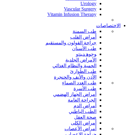
Urology
Vascular Surgery
Vitamin Infusion Therapy
الاختصاصات
طب السمنة
أمراض القلب
جراحة القولون والمستقيم
طب الأسنان
ﻮﺟﻮﻫ ﺪﻴﻨﺗﻭ
الأمراض الجلدية
الحمية والنظام الغذائي
طب الطوارئ
الأذن والأنف والحنجرة
طب الغدد الصماء
طب الأسرة
أمراض الجهاز الهضمي
الجراحة العامة
أمراض الدم
الطب الباطني
صحة العقل
أمراض الكلى
أمراض الأعصاب
جراحة الاعصاب