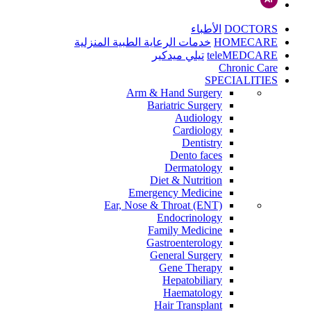
DOCTORS
الأطباء
HOMECARE
خدمات الرعاية الطبية المنزلية
teleMEDCARE
تيلي ميدكير
Chronic Care
SPECIALITIES
Arm & Hand Surgery
Bariatric Surgery
Audiology
Cardiology
Dentistry
Dento faces
Dermatology
Diet & Nutrition
Emergency Medicine
Ear, Nose & Throat (ENT)
Endocrinology
Family Medicine
Gastroenterology
General Surgery
Gene Therapy
Hepatobiliary
Haematology
Hair Transplant