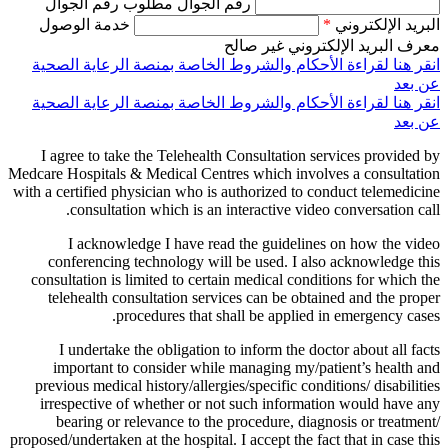
رقم الجوال مطلوب رقم الجوال
البريد الإلكتروني
*
خدمة الوصول
معرف البريد الإلكتروني غير صالح
انقر هنا لقراءة الأحكام والشروط الخاصة بمنصة الرعاية الصحية
عن بعد
انقر هنا لقراءة الأحكام والشروط الخاصة بمنصة الرعاية الصحية
عن بعد
I agree to take the Telehealth Consultation services provided by
Medcare Hospitals & Medical Centres which involves a consultation
with a certified physician who is authorized to conduct telemedicine
consultation which is an interactive video conversation call.
I acknowledge I have read the guidelines on how the video
conferencing technology will be used. I also acknowledge this
consultation is limited to certain medical conditions for which the
telehealth consultation services can be obtained and the proper
procedures that shall be applied in emergency cases.
I undertake the obligation to inform the doctor about all facts
important to consider while managing my/patient’s health and
previous medical history/allergies/specific conditions/ disabilities
irrespective of whether or not such information would have any
bearing or relevance to the procedure, diagnosis or treatment/
proposed/undertaken at the hospital. I accept the fact that in case this