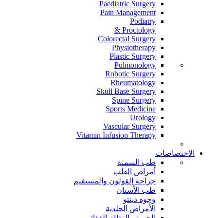
Paediatric Surgery
Pain Management
Podiatry
Proctology &
Colorectal Surgery
Physiotherapy
Plastic Surgery
Pulmonology
Robotic Surgery
Rheumatology
Skull Base Surgery
Spine Surgery
Sports Medicine
Urology
Vascular Surgery
Vitamin Infusion Therapy
الاختصاصات
طب السمنة
أمراض القلب
جراحة القولون والمستقيم
طب الأسنان
وجوه دينتو
الأمراض الجلدية
الحمية والنظام الغذائي