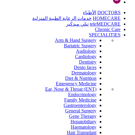
DOCTORS
الأطباء
HOMECARE
خدمات الرعاية الطبية المنزلية
teleMEDCARE
تيلي ميدكير
Chronic Care
SPECIALITIES
Arm & Hand Surgery
Bariatric Surgery
Audiology
Cardiology
Dentistry
Dento faces
Dermatology
Diet & Nutrition
Emergency Medicine
Ear, Nose & Throat (ENT)
Endocrinology
Family Medicine
Gastroenterology
General Surgery
Gene Therapy
Hepatobiliary
Haematology
Hair Transplant