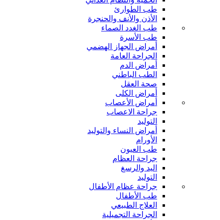
طب الطوارئ
الأذن والأنف والحنجرة
طب الغدد الصماء
طب الأسرة
أمراض الجهاز الهضمي
الجراحة العامة
أمراض الدم
الطب الباطني
صحة العقل
أمراض الكلى
أمراض الأعصاب
جراحة الاعصاب
التوليد
أمراض النساء والتوليد
الأورام
طب العيون
جراحة العظام
اليد والرسغ
التوليد
جراحة عظام الأطفال
طب الأطفال
العلاج الطبيعي
الجراحة التجميلية