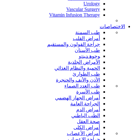
Urology
Vascular Surgery
Vitamin Infusion Therapy
الاختصاصات
طب السمنة
أمراض القلب
جراحة القولون والمستقيم
طب الأسنان
ﻮﺟﻮﻫ ﺪﻴﻨﺗﻭ
الأمراض الجلدية
الحمية والنظام الغذائي
طب الطوارئ
الأذن والأنف والحنجرة
طب الغدد الصماء
طب الأسرة
أمراض الجهاز الهضمي
الجراحة العامة
أمراض الدم
الطب الباطني
صحة العقل
أمراض الكلى
أمراض الأعصاب
جراحة الاعصاب