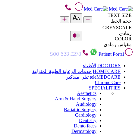
TEXT SIZE
حجم الخط
GREYSCALE
رمادي
COLOR
مقياس رمادي
800 633 2273
Patient Portal
DOCTORS
الأطباء
HOMECARE
خدمات الرعاية الطبية المنزلية
teleMEDCARE
تيلي ميدكير
Chronic Care
SPECIALITIES
Aesthetics
Arm & Hand Surgery
Audiology
Bariatric Surgery
Cardiology
Dentistry
Dento faces
Dermatology