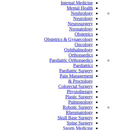
Internal Medicine
Mental Health
Nephrology
Neurology
Neurosurgery
Neonatology
Obstetrics
Obstetrics & Gynaecology
Oncology
Ophthalmology
Orthopaedics
Paediatric Orthopaedics
Paediatrics
Paediatric Surgery
Pain Management
Proctology &
Colorectal Surgery
Physiotherapy
Plastic Surgery
Pulmonology
Robotic Surgery
Rheumatology
Skull Base Surgery
Spine Surgery
Sports Medicine