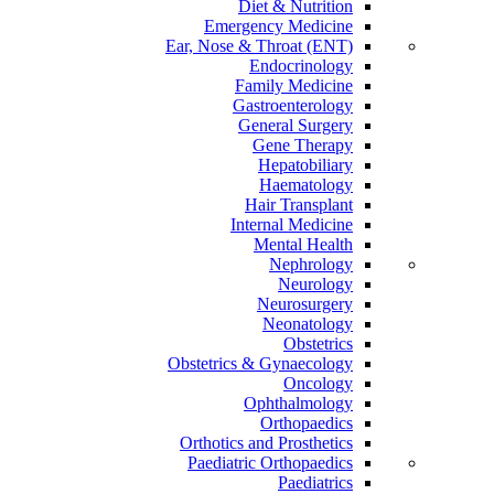
Diet & Nutrition
Emergency Medicine
Ear, Nose & Throat (ENT)
Endocrinology
Family Medicine
Gastroenterology
General Surgery
Gene Therapy
Hepatobiliary
Haematology
Hair Transplant
Internal Medicine
Mental Health
Nephrology
Neurology
Neurosurgery
Neonatology
Obstetrics
Obstetrics & Gynaecology
Oncology
Ophthalmology
Orthopaedics
Orthotics and Prosthetics
Paediatric Orthopaedics
Paediatrics