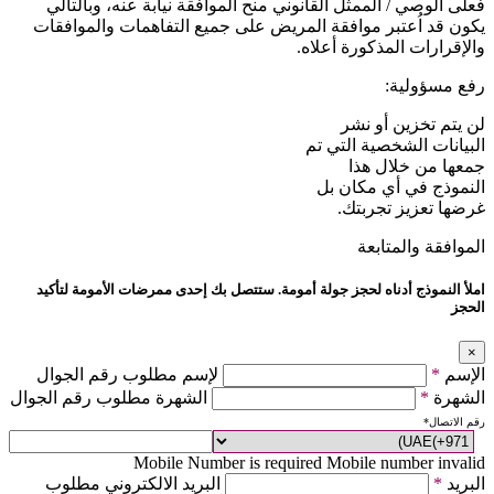
فعلى الوصي / الممثل القانوني منح الموافقة نيابة عنه، وبالتالي
يكون قد اُعتبر موافقة المريض على جميع التفاهمات والموافقات
والإقرارات المذكورة أعلاه.
رفع مسؤولية:
لن يتم تخزين أو نشر
البيانات الشخصية التي تم
جمعها من خلال هذا
النموذج في أي مكان بل
غرضها تعزيز تجربتك.
الموافقة والمتابعة
املأ النموذج أدناه لحجز جولة أمومة. ستتصل بك إحدى ممرضات الأمومة لتأكيد
الحجز
×
الإسم
*
لإسم مطلوب رقم الجوال
الشهرة
*
الشهرة مطلوب رقم الجوال
رقم الاتصال
*
Mobile Number is required
Mobile number invalid
البريد
*
البريد الالكتروني مطلوب