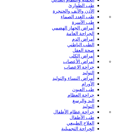
طب الطوارئ
الأذن والأنف والحنجرة
طب الغدد الصماء
طب الأسرة
أمراض الجهاز الهضمي
الجراحة العامة
أمراض الدم
الطب الباطني
صحة العقل
أمراض الكلى
أمراض الأعصاب
جراحة الاعصاب
التوليد
أمراض النساء والتوليد
الأورام
طب العيون
جراحة العظام
اليد والرسغ
التوليد
جراحة عظام الأطفال
طب الأطفال
العلاج الطبيعي
الجراحة التجميلية