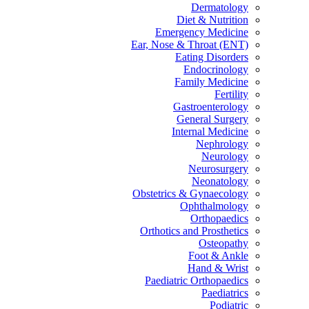
Dermatology
Diet & Nutrition
Emergency Medicine
Ear, Nose & Throat (ENT)
Eating Disorders
Endocrinology
Family Medicine
Fertility
Gastroenterology
General Surgery
Internal Medicine
Nephrology
Neurology
Neurosurgery
Neonatology
Obstetrics & Gynaecology
Ophthalmology
Orthopaedics
Orthotics and Prosthetics
Osteopathy
Foot & Ankle
Hand & Wrist
Paediatric Orthopaedics
Paediatrics
Podiatric