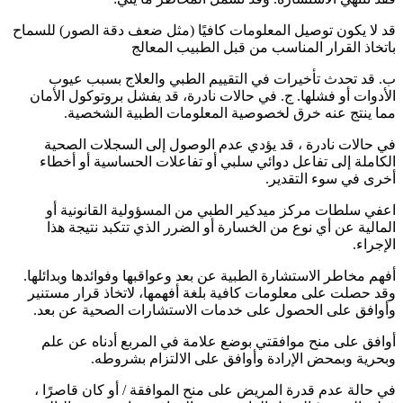
قد لا يكون توصيل المعلومات كافيًا (مثل ضعف دقة الصور) للسماح
باتخاذ القرار المناسب من قبل الطبيب المعالج
ب. قد تحدث تأخيرات في التقييم الطبي والعلاج بسبب عيوب
الأدوات أو فشلها. ج. في حالات نادرة، قد يفشل بروتوكول الأمان
مما ينتج عنه خرق لخصوصية المعلومات الطبية الشخصية.
في حالات نادرة ، قد يؤدي عدم الوصول إلى السجلات الصحية
الكاملة إلى تفاعل دوائي سلبي أو تفاعلات الحساسية أو أخطاء
أخرى في سوء التقدير.
اعفي سلطات مركز ميدكير الطبي من المسؤولية القانونية أو
المالية عن أي نوع من الخسارة أو الضرر الذي تتكبد نتيجة هذا
الإجراء.
أفهم مخاطر الاستشارة الطبية عن بعد وعواقبها وفوائدها وبدائلها.
وقد حصلت على معلومات كافية بلغة أفهمها، لاتخاذ قرار مستنير
وأوافق على الحصول على خدمات الاستشارات الصحية عن بعد.
أوافق على منح موافقتي بوضع علامة في المربع أدناه عن علم
وبحرية وبمحض الإرادة وأوافق على الالتزام بشروطه.
في حالة عدم قدرة المريض على منح الموافقة / أو كان قاصرًا ،