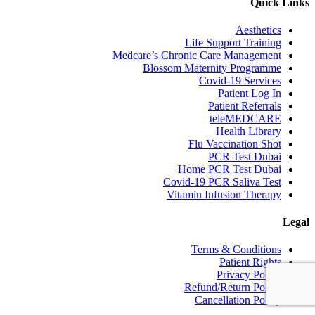
Quick Links
Aesthetics
Life Support Training
Medcare’s Chronic Care Management
Blossom Maternity Programme
Covid-19 Services
Patient Log In
Patient Referrals
teleMEDCARE
Health Library
Flu Vaccination Shot
PCR Test Dubai
Home PCR Test Dubai
Covid-19 PCR Saliva Test
Vitamin Infusion Therapy
Legal
Terms & Conditions
Patient Rights
Privacy Policy
Refund/Return Policy
Cancellation Policy