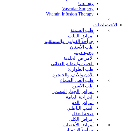
Urology
Vascular Surgery
Vitamin Infusion Therapy
الاختصاصات
طب السمنة
أمراض القلب
جراحة القولون والمستقيم
طب الأسنان
ﻮﺟﻮﻫ ﺪﻴﻨﺗﻭ
الأمراض الجلدية
الحمية والنظام الغذائي
طب الطوارئ
الأذن والأنف والحنجرة
طب الغدد الصماء
طب الأسرة
أمراض الجهاز الهضمي
الجراحة العامة
أمراض الدم
الطب الباطني
صحة العقل
أمراض الكلى
أمراض الأعصاب
جراحة الاعصاب