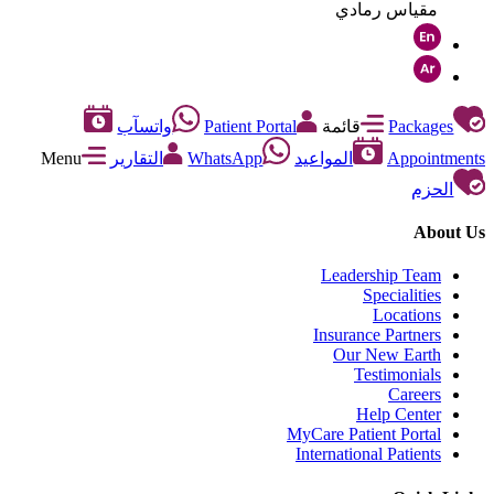
مقياس رمادي
Packages
قائمة
Patient Portal
واتسآب
Appointments
المواعيد
WhatsApp
التقارير
Menu
الحزم
About Us
Leadership Team
Specialities
Locations
Insurance Partners
Our New Earth
Testimonials
Careers
Help Center
MyCare Patient Portal
International Patients