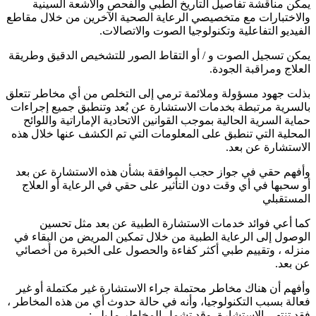
يمكن مناقشة تفاصيل التاريخ الطبي والفحص والأشعة السينية
والاختبارات مع متخصيصي الرعاية الصحية الآخرين من خلال مقاطع
الفيديو التفاعلية وتكنولوجيا الصوت والاتصالات.
يمكن تسجيل الصوت و / أو التقاط الصور للتشخيص الدقيق وطريقة
العلاج ومراقبة الجودة.
بذلت جهود مسؤولة وملائمة ترمي إلى التخلص من أي مخاطر تتعلق
بالسرية مرتبطة بخدمات الاستشارة عن بُعد وتنطبق جميع إجراءات
حماية السرية الحالية بموجب القوانين الاتحادية الإماراتية واللوائح
المحلية التي تنطبق على المعلومات التي تم الكشف عنها خلال هذه
الاستشارة عن بعد.
وأفهم حقي في جواز حجب الموافقة بشأن هذه الاستشارة عن بعد
أو سحبها في أي وقت دون التأثير على حقي في الرعاية أو العلاج
المستقبلي
كما أعي فوائد خدمات الاستشارة الطبية عن بعد مثل تحسين
الوصول إلى الرعاية الطبية من خلال تمكين المريض من البقاء في
منزله ، وتقييم طبي أكثر كفاءة والحصول على الخبرة من أخصائي
عن بعد.
وأفهم أن هناك مخاطر محتملة جراء الاستشارة غير مكتملة أو غير
فعالة بسبب التكنولوجيا، وأنه في حالة حدوث أي من هذه المخاطر ،
فقد تنتهي الاستشارة. وقد تشمل المخاطر ما يلي: