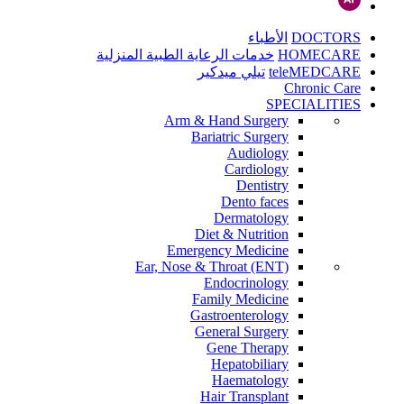
DOCTORS
الأطباء
HOMECARE
خدمات الرعاية الطبية المنزلية
teleMEDCARE
تيلي ميدكير
Chronic Care
SPECIALITIES
Arm & Hand Surgery
Bariatric Surgery
Audiology
Cardiology
Dentistry
Dento faces
Dermatology
Diet & Nutrition
Emergency Medicine
Ear, Nose & Throat (ENT)
Endocrinology
Family Medicine
Gastroenterology
General Surgery
Gene Therapy
Hepatobiliary
Haematology
Hair Transplant