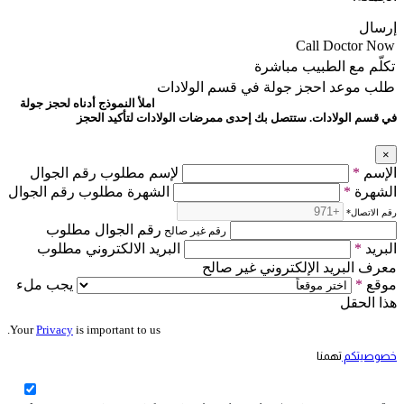
إرسال
Call Doctor Now
تكلّم مع الطبيب مباشرة
طلب موعد
احجز جولة في قسم الولادات
املأ النموذج أدناه لحجز جولة
في قسم الولادات. ستتصل بك إحدى ممرضات الولادات لتأكيد الحجز
×
الإسم
*
لإسم مطلوب رقم الجوال
الشهرة
*
الشهرة مطلوب رقم الجوال
رقم الاتصال
*
رقم الجوال مطلوب
رقم غير صالح
البريد
*
البريد الالكتروني مطلوب
معرف البريد الإلكتروني غير صالح
موقع
*
يجب ملء
هذا الحقل
Your
Privacy
is important to us.
خصوصيتكم
تهمنا