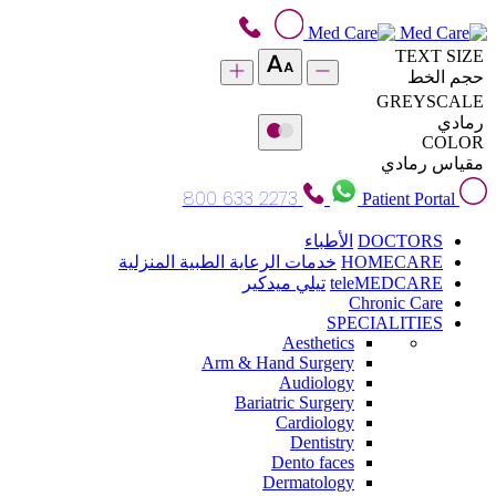
TEXT SIZE
حجم الخط
GREYSCALE
رمادي
COLOR
مقياس رمادي
800 633 2273
Patient Portal
DOCTORS
الأطباء
HOMECARE
خدمات الرعاية الطبية المنزلية
teleMEDCARE
تيلي ميدكير
Chronic Care
SPECIALITIES
Aesthetics
Arm & Hand Surgery
Audiology
Bariatric Surgery
Cardiology
Dentistry
Dento faces
Dermatology