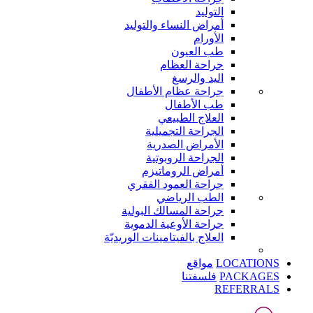
التوليد
أمراض النساء والتوليد
الأورام
طب العيون
جراحة العظام
اليد والرسغ
جراحة عظام الأطفال
طب الأطفال
العلاج الطبيعي
الجراحة التجميلية
الأمراض الصدرية
الجراحة الروبوتية
أمراض الروماتيزم
جراحة العمود الفقري
الطب الرياضي
جراحة المسالك البولية
جراحة الأوعية الدموية
العلاج بالفيتامينات الوريديّة
LOCATIONS
مواقع
PACKAGES
فلسفتنا
REFERRALS