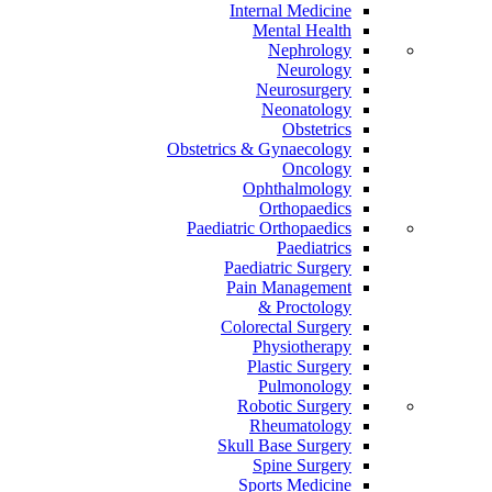
Internal Medicine
Mental Health
Nephrology
Neurology
Neurosurgery
Neonatology
Obstetrics
Obstetrics & Gynaecology
Oncology
Ophthalmology
Orthopaedics
Paediatric Orthopaedics
Paediatrics
Paediatric Surgery
Pain Management
Proctology &
Colorectal Surgery
Physiotherapy
Plastic Surgery
Pulmonology
Robotic Surgery
Rheumatology
Skull Base Surgery
Spine Surgery
Sports Medicine