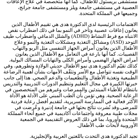
مستشفى بريستول للأطفال، كما أنها متخصصة في علاج الإعاقات
العصبية في مستشفى جامعة ويلز ومستشفى جامعة جرانج،
وجميعها في المملكة المتحدة.
الاهتمامات الرئيسية لدى الدكتورة هدى هي تقييم الأطفال الذين
يعانون إعاقات عصبية وتأخر في النمو بما في ذلك اضطراب نقص
الانتباه مع فرط النشاط (ADHD) والشلل الدماغي واضطراب طيف
التوحد (ASD) ومشاكل التغذية ومشكلات التغذية والنمو وعلاج
الأطفال الذين يعانون أمراض الجهاز التنفسي مثل الربو والتهاب
القصيبات. كما أنها بارعة في التعامل مع الأطفال الذين يعانون
أمراض الجهاز الهضمي وأمراض الكلى والتهابات المسالك البولية.
كذلك تقيّم الدكتورة هدى نمو الأطفال حديثي الولادة وتطورهم، وفي
الوقت نفسه تتواصل مع الأسر وتثقّف الأمهات بشأن أهمية الرضاعة
الطبيعية وتغذية الأطفال والتطعيمات والدعم الصحي. هذا إلى جانب
خبرتها الكبيرة في مجال التعليم وتنظيم الدورات التدريبية والتدريس
بانتظام للأطباء المبتدئين والممرضات وغيرهم من المتخصصين في
الرعاية الصحية. وهي تؤمن بأن الطب المبني على الأدلة هو الأداة
الأكثر فعالية في الممارسة السريرية، لتقديم أفضل رعاية فردية
للمرضى.وقد نُشرت نتائج بحثها في جامعة إدنبرة وعُرضت في
مجلات طبية معروفة واجتماعات أكاديمية في جميع أنحاء المملكة
المتحدة وأوروبا، بما في ذلك العروض التقديمية في الجمعية
الأوروبية لأبحاث طب الأطفال.
تجيد الدكتورة هدى التحدث باللغتين العربية والإنجليزية.