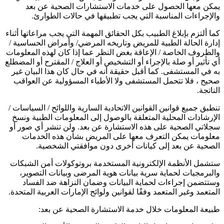
يمكن معها الحصول على خدمات الاستشارات الصحية عن بعد
والإجراءات المناسبة التي يجب تطبيقها في حالات الطوارئ.
كما ألتزم بإبلاغ الطبيب بكل الحقائق المهمة التي يجب مراعاتها أثناء
إدارة الحالة الطبية للمريض وتاريخه المرضي/ وأمراض الحساسية /
والظروف الخاصة / الإعاقة بغض النظر عما إذا كان لهذه المعلومات
أي تأثير أو صلة بالإجراء أو التشخيص أو العلاج / المقترح أو المضطلع
به في المستشفى. كما أقبل حقيقة أنه في حال كان هذا البيان غير
صحيح ، فلا تتحمل المستشفى ولا الأطباء المسؤولية عن العواقب
الناتجة.
تنطبق جميع قوانين القوانين الاتحادية السارية واللوائح / السياسات /
الإرشادات المحلية المتعلقة بالوصول إلى المعلومات الطبية ونسخ
سجلاتي الصحية على هذه الاستشارة عن بعد. ولن تنشر أي صور أو
معلومات يمكن التعرف معها على المريض بشأن هذه الخدمات
الصحية عن بعد إلى كيانات أخرى دون موافقتي الشخصية.
ستشمل الأنظمة الإلكترونية المستخدمة بروتوكولات أمن الشبكات
والبرمجيات لحماية سرية بيانات هوية المرضى وبيانات التصوير،
وستتضمن إجراءات لحماية البيانات وضمان النزاهة ضد الفساد
المتعمد وغير المتعمد وفقًا لقوانين ولوائح الإمارات العربية المتحدة.
طبيعة المعلومات خلال خدمة الاستشارة الصحية عن بعد: