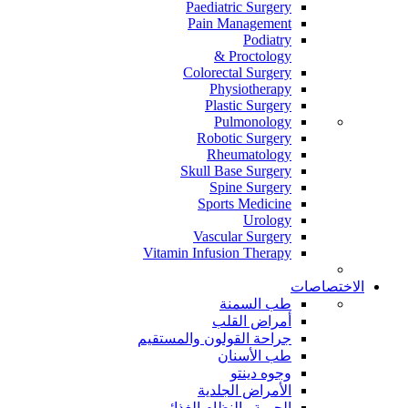
Paediatric Surgery
Pain Management
Podiatry
Proctology &
Colorectal Surgery
Physiotherapy
Plastic Surgery
Pulmonology
Robotic Surgery
Rheumatology
Skull Base Surgery
Spine Surgery
Sports Medicine
Urology
Vascular Surgery
Vitamin Infusion Therapy
الاختصاصات
طب السمنة
أمراض القلب
جراحة القولون والمستقيم
طب الأسنان
وجوه دينتو
الأمراض الجلدية
الحمية والنظام الغذائي