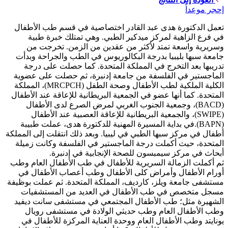
إحجر موعداً
تعمل الدكتورة هدى عبد القادر اختصاصية في قسم طب الأطفال
في فرع الزاهية لمركز ميدكير الطبي. وهي تمتلك خبرة طبية
وسريرية واسعة تمتد لأكثر من عقدين من الزمن. تخرجت من
جامعة سبها بليبيا بدرجة البكالوريوس في الطب والجراحة وبدأت
تدريبها بعد التخرج في المملكة المتحدة. كما حصلت على درجة
الماجستير في الفلسفة من جامعة إدنبرة، ثم حصلت على عضوية
الكلية الملكية لطب الأطفال وصحة الطفل (MRCPCH)، المملكة
المتحدة. كما أنها عضو في الجمعية البريطانية للإعاقة عند الأطفال
(BACD)، وجمعية الجنوب الغربي لمرض الصرع لدى الأطفال
(SWIPE)، والجمعية البريطانية للإعاقة العصبية عند الأطفال
(BAPN).في بداية المسيرة المهنية للدكتورة هدى، عملت طبيبة
أطفال في مركز سبها الطبي في ليبيا. وبعد ذلك انتقلت إلى المملكة
المتحدة، حيث أكملت درجة الماجستير في الفلسفة وكانت زميلة
أبحاث في مركز سيمبسون للصحة الإنجابية في إدنبرة.
ثم أكملت الزمالة السريرية للأطفال في طب الأطفال العام وطب
أورام الأطفال وأمراض كلى الأطفال وطب أعصاب الأطفال في
مستشفى جامعة ويلز، كارديف، المملكة المتحدة. ثم عملت بوظيفة
مسجل متخصص في طب الأطفال في العديد من المستشفيات
الشهيرة مثل؛ طب الأطفال المجتمعي في مستشفى سانت ديفيد
وطب الأطفال العام وطب حديثي الولادة في مستشفى رويال
يونايتد وطب الأطفال العام ووحدة العناية المركزة للأطفال في