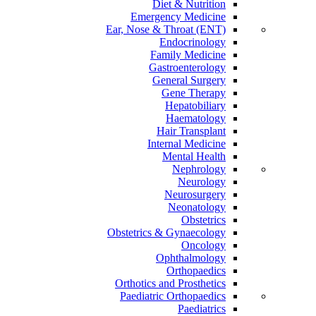
Diet & Nutrition
Emergency Medicine
Ear, Nose & Throat (ENT)
Endocrinology
Family Medicine
Gastroenterology
General Surgery
Gene Therapy
Hepatobiliary
Haematology
Hair Transplant
Internal Medicine
Mental Health
Nephrology
Neurology
Neurosurgery
Neonatology
Obstetrics
Obstetrics & Gynaecology
Oncology
Ophthalmology
Orthopaedics
Orthotics and Prosthetics
Paediatric Orthopaedics
Paediatrics