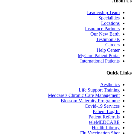
About Us
Leadership Team
Specialities
Locations
Insurance Partners
Our New Earth
Testimonials
Careers
Help Center
MyCare Patient Portal
International Patients
Quick Links
Aesthetics
Life Support Training
Medcare’s Chronic Care Management
Blossom Maternity Programme
Covid-19 Services
Patient Log In
Patient Referrals
teleMEDCARE
Health Library
Flu Vaccination Shot