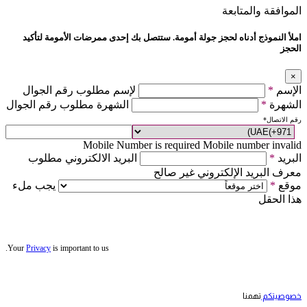
الموافقة والمتابعة
املأ النموذج أدناه لحجز جولة أمومة. ستتصل بك إحدى ممرضات الأمومة لتأكيد
الحجز
×
الإسم
*
لإسم مطلوب رقم الجوال
الشهرة
*
الشهرة مطلوب رقم الجوال
رقم الاتصال
*
Mobile Number is required
Mobile number invalid
البريد
*
البريد الالكتروني مطلوب
معرف البريد الإلكتروني غير صالح
موقع
*
يجب ملء
هذا الحقل
Your
Privacy
is important to us.
خصوصيتكم
تهمنا