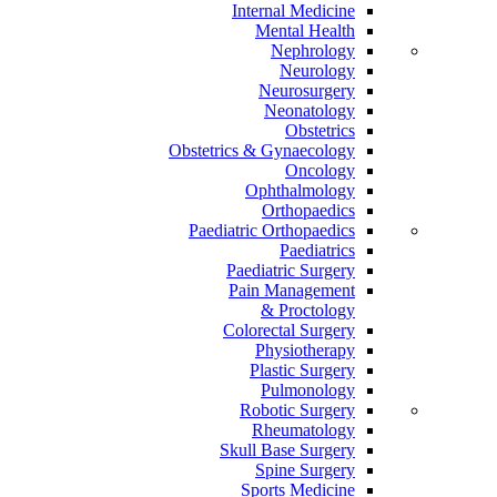
Internal Medicine
Mental Health
Nephrology
Neurology
Neurosurgery
Neonatology
Obstetrics
Obstetrics & Gynaecology
Oncology
Ophthalmology
Orthopaedics
Paediatric Orthopaedics
Paediatrics
Paediatric Surgery
Pain Management
Proctology &
Colorectal Surgery
Physiotherapy
Plastic Surgery
Pulmonology
Robotic Surgery
Rheumatology
Skull Base Surgery
Spine Surgery
Sports Medicine