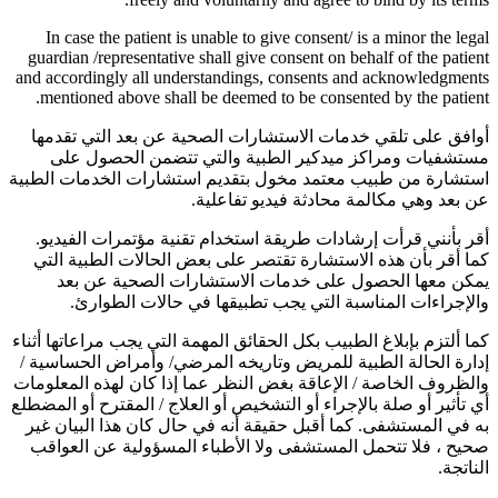
In case the patient is unable to give consent/ is a minor the legal
guardian /representative shall give consent on behalf of the patient
and accordingly all understandings, consents and acknowledgments
mentioned above shall be deemed to be consented by the patient.
أوافق على تلقي خدمات الاستشارات الصحية عن بعد التي تقدمها
مستشفيات ومراكز ميدكير الطبية والتي تتضمن الحصول على
استشارة من طبيب معتمد مخول بتقديم استشارات الخدمات الطبية
عن بعد وهي مكالمة محادثة فيديو تفاعلية.
أقر بأنني قرأت إرشادات طريقة استخدام تقنية مؤتمرات الفيديو.
كما أقر بأن هذه الاستشارة تقتصر على بعض الحالات الطبية التي
يمكن معها الحصول على خدمات الاستشارات الصحية عن بعد
والإجراءات المناسبة التي يجب تطبيقها في حالات الطوارئ.
كما ألتزم بإبلاغ الطبيب بكل الحقائق المهمة التي يجب مراعاتها أثناء
إدارة الحالة الطبية للمريض وتاريخه المرضي/ وأمراض الحساسية /
والظروف الخاصة / الإعاقة بغض النظر عما إذا كان لهذه المعلومات
أي تأثير أو صلة بالإجراء أو التشخيص أو العلاج / المقترح أو المضطلع
به في المستشفى. كما أقبل حقيقة أنه في حال كان هذا البيان غير
صحيح ، فلا تتحمل المستشفى ولا الأطباء المسؤولية عن العواقب
الناتجة.