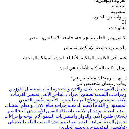
العربية
الإنجليزية
الجنسية
المصرية
سنوات من الخبرة
31
الشهادات
بكالوريوس الطب والجراحة، جامعة الإسكندرية، مصر
ماجستير، جامعة الإسكندرية، مصر
عضو في الكليات الملكية للأطباء، لندن، المملكة المتحدة
زميل الكلية الملكية للأطباء في لندن
د. ايهاب رمضان متخصص في:
ايهاب رمضان متخصص في:
تجميل الأنف
طب الأنف والأذن والحنجرة العام
استئصال اللوزتين
وجراحات اللحمية
تصحيح انحراف الحاجز الأنفي
تصغير القرينات
الأنفية
تشخيص وعلاج التهاب الجيوب الأنفية
الكيس الدمعي
المسدود أو القناة الأنفية الدمعية
جراحة قناة الأذن، وعظم الخشاء،
وبضع الطبلة، وإدخال الأنابيب
انقطاع النفس الانسدادي أثناء النوم
(OSA)
طنين الأذن والدوار واضطرابات السمع
آلام الوجه وإجراءات
تجميل الوجه
أمراض الغدة الدرقية والغدة اللعابية
الطب التجميلي
(توكسين البوتولينوم والحشو الجلدي)