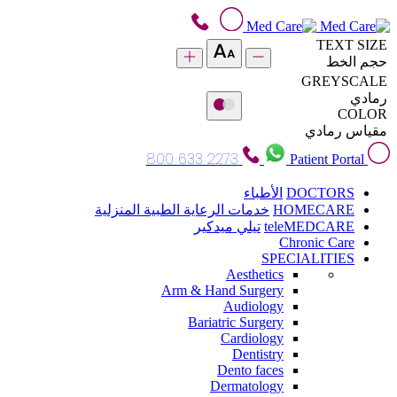
TEXT SIZE
حجم الخط
GREYSCALE
رمادي
COLOR
مقياس رمادي
800 633 2273
Patient Portal
DOCTORS
الأطباء
HOMECARE
خدمات الرعاية الطبية المنزلية
teleMEDCARE
تيلي ميدكير
Chronic Care
SPECIALITIES
Aesthetics
Arm & Hand Surgery
Audiology
Bariatric Surgery
Cardiology
Dentistry
Dento faces
Dermatology