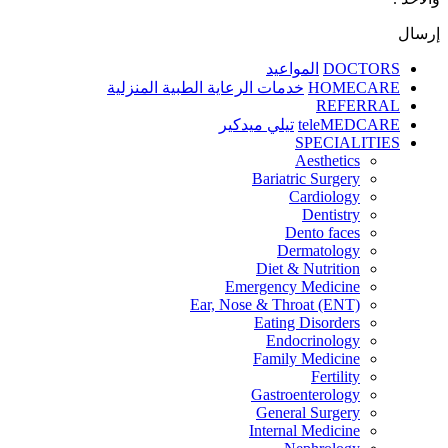
إرسال
DOCTORS
المواعيد
HOMECARE
خدمات الرعاية الطبية المنزلية
REFERRAL
teleMEDCARE
تيلي ميدكير
SPECIALITIES
Aesthetics
Bariatric Surgery
Cardiology
Dentistry
Dento faces
Dermatology
Diet & Nutrition
Emergency Medicine
Ear, Nose & Throat (ENT)
Eating Disorders
Endocrinology
Family Medicine
Fertility
Gastroenterology
General Surgery
Internal Medicine