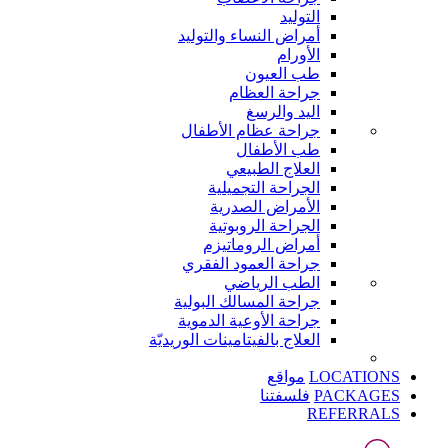
التوليد
أمراض النساء والتوليد
الأورام
طب العيون
جراحة العظام
اليد والرسغ
جراحة عظام الأطفال
طب الأطفال
العلاج الطبيعي
الجراحة التجميلية
الأمراض الصدرية
الجراحة الروبوتية
أمراض الروماتيزم
جراحة العمود الفقري
الطب الرياضي
جراحة المسالك البولية
جراحة الأوعية الدموية
العلاج بالفيتامينات الوريديّة
LOCATIONS
مواقع
PACKAGES
فلسفتنا
REFERRALS