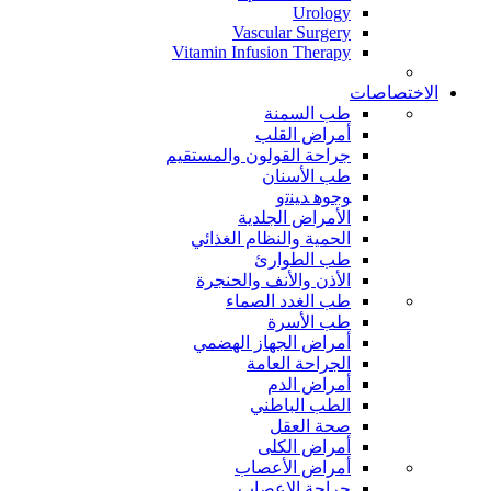
Urology
Vascular Surgery
Vitamin Infusion Therapy
الاختصاصات
طب السمنة
أمراض القلب
جراحة القولون والمستقيم
طب الأسنان
ﻮﺟﻮﻫ ﺪﻴﻨﺗﻭ
الأمراض الجلدية
الحمية والنظام الغذائي
طب الطوارئ
الأذن والأنف والحنجرة
طب الغدد الصماء
طب الأسرة
أمراض الجهاز الهضمي
الجراحة العامة
أمراض الدم
الطب الباطني
صحة العقل
أمراض الكلى
أمراض الأعصاب
جراحة الاعصاب