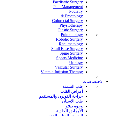
Paediatric Surgery
Pain Management
Podiatry
Proctology &
Colorectal Surgery
Physiotherapy
Plastic Surgery
Pulmonology
Robotic Surgery
Rheumatology
Skull Base Surgery
Spine Surgery
Sports Medicine
Urology
Vascular Surgery
Vitamin Infusion Therapy
الاختصاصات
طب السمنة
أمراض القلب
جراحة القولون والمستقيم
طب الأسنان
وجوه دينتو
الأمراض الجلدية
الحمية والنظام الغذائي