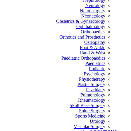
Nephrology
Neurology
Neurosurgery
Neonatology
Obstetrics & Gynaecology
Ophthalmology
Orthopaedics
Orthotics and Prosthetics
Osteopathy
Foot & Ankle
Hand & Wrist
Paediatric Orthopaedics
Paediatrics
Podiatric
Psychology
Physiotherapy
Plastic Surgery
Psychiatry
Pulmonology
Rheumatology
Skull Base Surgery
Spine Surgery
Sports Medicine
Urology
Vascular Surgery