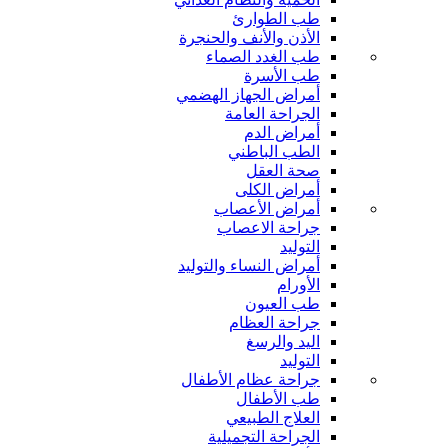
طب الطوارئ
الأذن والأنف والحنجرة
طب الغدد الصماء
طب الأسرة
أمراض الجهاز الهضمي
الجراحة العامة
أمراض الدم
الطب الباطني
صحة العقل
أمراض الكلى
أمراض الأعصاب
جراحة الاعصاب
التوليد
أمراض النساء والتوليد
الأورام
طب العيون
جراحة العظام
اليد والرسغ
التوليد
جراحة عظام الأطفال
طب الأطفال
العلاج الطبيعي
الجراحة التجميلية