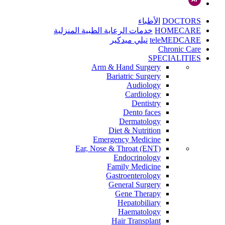
DOCTORS
الأطباء
HOMECARE
خدمات الرعاية الطبية المنزلية
teleMEDCARE
تيلي ميدكير
Chronic Care
SPECIALITIES
Arm & Hand Surgery
Bariatric Surgery
Audiology
Cardiology
Dentistry
Dento faces
Dermatology
Diet & Nutrition
Emergency Medicine
Ear, Nose & Throat (ENT)
Endocrinology
Family Medicine
Gastroenterology
General Surgery
Gene Therapy
Hepatobiliary
Haematology
Hair Transplant