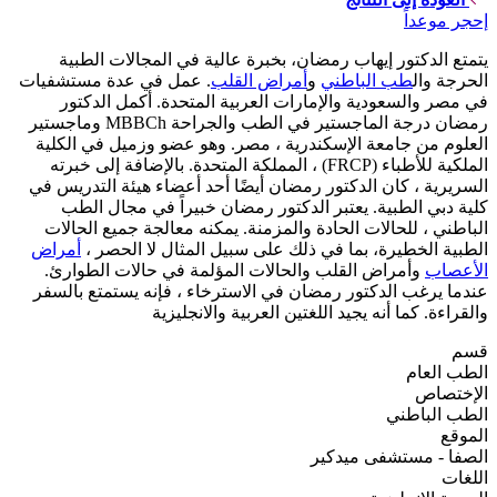
إحجر موعداً
يتمتع الدكتور إيهاب رمضان، بخبرة عالية في المجالات الطبية
الحرجة وال
طب الباطني
و
أمراض القلب
. عمل في عدة مستشفيات
في مصر والسعودية والإمارات العربية المتحدة. أكمل الدكتور
رمضان درجة الماجستير في الطب والجراحة MBBCh وماجستير
العلوم من جامعة الإسكندرية ، مصر. وهو عضو وزميل في الكلية
الملكية للأطباء (FRCP) ، المملكة المتحدة. بالإضافة إلى خبرته
السريرية ، كان الدكتور رمضان أيضًا أحد أعضاء هيئة التدريس في
كلية دبي الطبية. يعتبر الدكتور رمضان خبيراً في مجال الطب
الباطني ، للحالات الحادة والمزمنة. يمكنه معالجة جميع الحالات
الطبية الخطيرة، بما في ذلك على سبيل المثال لا الحصر ،
أمراض
الأعصاب
وأمراض القلب والحالات المؤلمة في حالات الطوارئ.
عندما يرغب الدكتور رمضان في الاسترخاء ، فإنه يستمتع بالسفر
والقراءة. كما أنه يجيد اللغتين العربية والانجليزية
قسم
الطب العام
الإختصاص
الطب الباطني
الموقع
الصفا - مستشفى ميدكير
اللغات