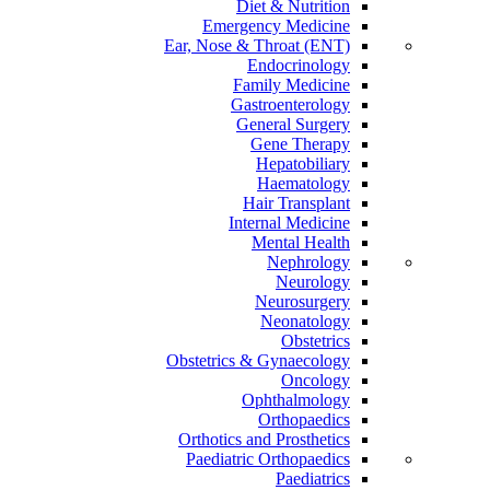
Diet & Nutrition
Emergency Medicine
Ear, Nose & Throat (ENT)
Endocrinology
Family Medicine
Gastroenterology
General Surgery
Gene Therapy
Hepatobiliary
Haematology
Hair Transplant
Internal Medicine
Mental Health
Nephrology
Neurology
Neurosurgery
Neonatology
Obstetrics
Obstetrics & Gynaecology
Oncology
Ophthalmology
Orthopaedics
Orthotics and Prosthetics
Paediatric Orthopaedics
Paediatrics