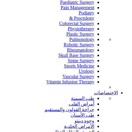
Paediatric Surgery
Pain Management
Podiatry
Proctology &
Colorectal Surgery
Physiotherapy
Plastic Surgery
Pulmonology
Robotic Surgery
Rheumatology
Skull Base Surgery
Spine Surgery
Sports Medicine
Urology
Vascular Surgery
Vitamin Infusion Therapy
الاختصاصات
طب السمنة
أمراض القلب
جراحة القولون والمستقيم
طب الأسنان
وجوه دينتو
الأمراض الجلدية
الحمية والنظام الغذائي