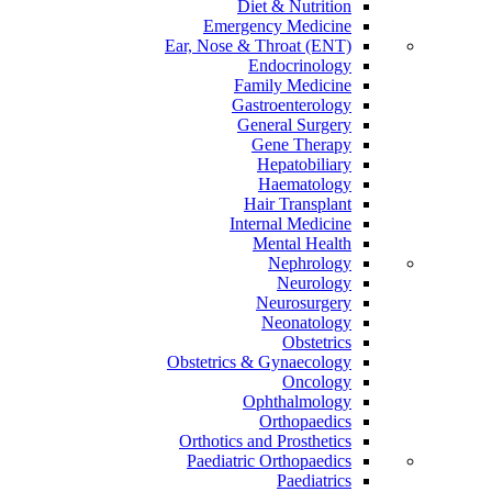
Diet & Nutrition
Emergency Medicine
Ear, Nose & Throat (ENT)
Endocrinology
Family Medicine
Gastroenterology
General Surgery
Gene Therapy
Hepatobiliary
Haematology
Hair Transplant
Internal Medicine
Mental Health
Nephrology
Neurology
Neurosurgery
Neonatology
Obstetrics
Obstetrics & Gynaecology
Oncology
Ophthalmology
Orthopaedics
Orthotics and Prosthetics
Paediatric Orthopaedics
Paediatrics