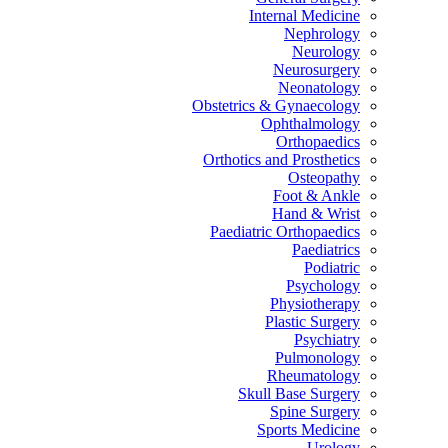
Internal Medicine
Nephrology
Neurology
Neurosurgery
Neonatology
Obstetrics & Gynaecology
Ophthalmology
Orthopaedics
Orthotics and Prosthetics
Osteopathy
Foot & Ankle
Hand & Wrist
Paediatric Orthopaedics
Paediatrics
Podiatric
Psychology
Physiotherapy
Plastic Surgery
Psychiatry
Pulmonology
Rheumatology
Skull Base Surgery
Spine Surgery
Sports Medicine
Urology