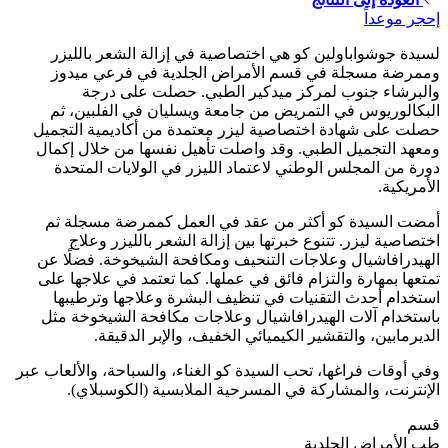
إحجر موعداً
لسيدة جوشواباولين كو هي اختصاصية في إزالة الشعر بالليزر
وممرضة مسجلة في قسم الأمراض الجلدية في فرعي ميدوز
والبرشاء جنوب لمركز ميدكير الطبي. حصلت على درجة
البكالوريوس في التمريض من جامعة ويسليان في الفلبين، ثم
حصلت على شهادة اختصاصية ليزر معتمدة من أكاديمية التجميل
ومعهد التجميل الطبي. وقد واصلت تأهيل نفسها من خلال إكمال
دورة من المجلس الوطني لاعتماد الليزر في الولايات المتحدة
الأمريكية.
أمضت السيدة كو أكثر من عقد في العمل كممرضة مسجلة ثم
اختصاصية ليزر. تتنوع خبرتها بين إزالة الشعر بالليزر وعلاج
الهيدرافاشيال وعلاجات التنحيف ومكافحة الشيخوخة. فضلًا عن
تمتعها بمهارة والتزام فائق في عملها. كما تعتمد في علاجها على
استخدام أحدث التقنيات في تنظيف البشرة وعلاجها وترطيبها
باستخدام آلات الهيدرافاشيال وعلاجات مكافحة الشيخوخة مثل
الديرمابين، والتقشير الكيميائي الخفيف، والإبر الدقيقة.
وفي أوقات فراغها، تحب السيدة كو الغناء، والسباحة، والألعاب عبر
الإنترنت، والمشاركة في المسرحية الملابسية (الكوسبلاي).
قسم
طب الأمراض الجلدية