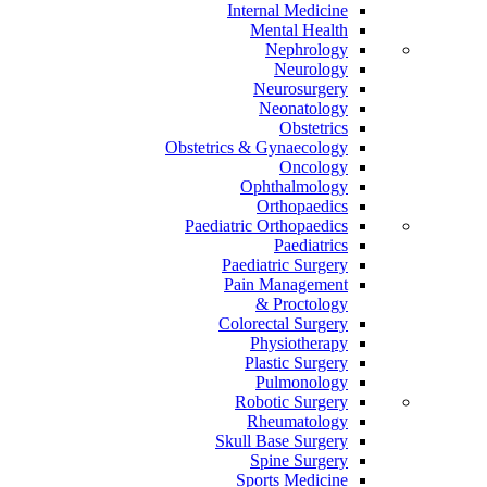
Internal Medicine
Mental Health
Nephrology
Neurology
Neurosurgery
Neonatology
Obstetrics
Obstetrics & Gynaecology
Oncology
Ophthalmology
Orthopaedics
Paediatric Orthopaedics
Paediatrics
Paediatric Surgery
Pain Management
Proctology &
Colorectal Surgery
Physiotherapy
Plastic Surgery
Pulmonology
Robotic Surgery
Rheumatology
Skull Base Surgery
Spine Surgery
Sports Medicine