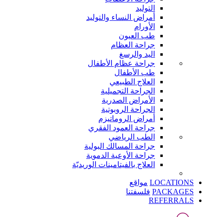
التوليد
أمراض النساء والتوليد
الأورام
طب العيون
جراحة العظام
اليد والرسغ
جراحة عظام الأطفال
طب الأطفال
العلاج الطبيعي
الجراحة التجميلية
الأمراض الصدرية
الجراحة الروبوتية
أمراض الروماتيزم
جراحة العمود الفقري
الطب الرياضي
جراحة المسالك البولية
جراحة الأوعية الدموية
العلاج بالفيتامينات الوريديّة
LOCATIONS
مواقع
PACKAGES
فلسفتنا
REFERRALS