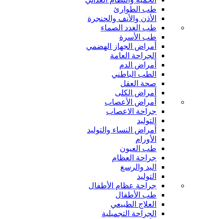
طب الطوارئ
الأذن والأنف والحنجرة
طب الغدد الصماء
طب الأسرة
أمراض الجهاز الهضمي
الجراحة العامة
أمراض الدم
الطب الباطني
صحة العقل
أمراض الكلى
أمراض الأعصاب
جراحة الاعصاب
التوليد
أمراض النساء والتوليد
الأورام
طب العيون
جراحة العظام
اليد والرسغ
التوليد
جراحة عظام الأطفال
طب الأطفال
العلاج الطبيعي
الجراحة التجميلية