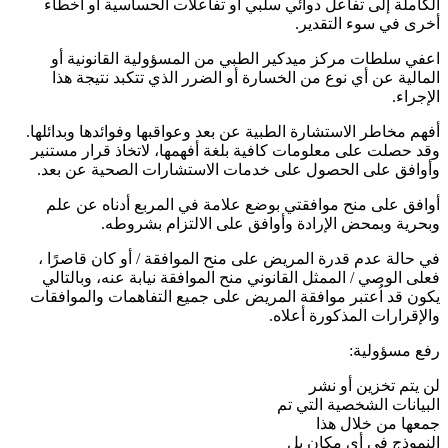
الكاملة إلى تفاعل دوائي سلبي أو تفاعلات الحساسية أو أخطاء
أخرى في سوء التقدير.
اعفي سلطات مركز ميدكير الطبي من المسؤولية القانونية أو
المالية عن أي نوع من الخسارة أو الضرر الذي تتكبد نتيجة هذا
الإجراء.
أفهم مخاطر الاستشارة الطبية عن بعد وعواقبها وفوائدها وبدائلها.
وقد حصلت على معلومات كافية بلغة أفهمها، لاتخاذ قرار مستنير
وأوافق على الحصول على خدمات الاستشارات الصحية عن بعد.
أوافق على منح موافقتي بوضع علامة في المربع أدناه عن علم
وبحرية وبمحض الإرادة وأوافق على الالتزام بشروطه.
في حالة عدم قدرة المريض على منح الموافقة / أو كان قاصرًا ،
فعلى الوصي / الممثل القانوني منح الموافقة نيابة عنه، وبالتالي
يكون قد اُعتبر موافقة المريض على جميع التفاهمات والموافقات
والإقرارات المذكورة أعلاه.
رفع مسؤولية:
لن يتم تخزين أو نشر
البيانات الشخصية التي تم
جمعها من خلال هذا
النموذج في أي مكان بل