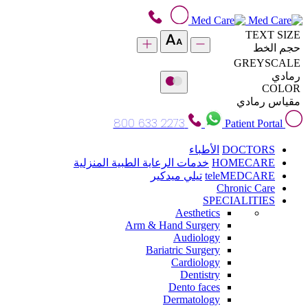
TEXT SIZE
حجم الخط
GREYSCALE
رمادي
COLOR
مقياس رمادي
800 633 2273
Patient Portal
DOCTORS
الأطباء
HOMECARE
خدمات الرعاية الطبية المنزلية
teleMEDCARE
تيلي ميدكير
Chronic Care
SPECIALITIES
Aesthetics
Arm & Hand Surgery
Audiology
Bariatric Surgery
Cardiology
Dentistry
Dento faces
Dermatology