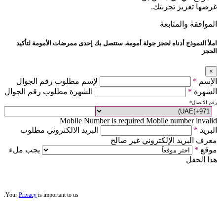
غرضها تعزيز تجربتك.
الموافقة والمتابعة
املأ النموذج أدناه لحجز جولة أمومة. ستتصل بك إحدى ممرضات الأمومة لتأكيد
الحجز
×
الإسم
*
لإسم مطلوب رقم الجوال
الشهرة
*
الشهرة مطلوب رقم الجوال
رقم الاتصال
*
Mobile Number is required
Mobile number invalid
البريد
*
البريد الالكتروني مطلوب
معرف البريد الإلكتروني غير صالح
موقع
*
يجب ملء
هذا الحقل
Your
Privacy
is important to us.