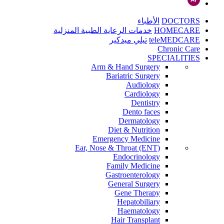
DOCTORS
الأطباء
HOMECARE
خدمات الرعاية الطبية المنزلية
teleMEDCARE
تيلي ميدكير
Chronic Care
SPECIALITIES
Arm & Hand Surgery
Bariatric Surgery
Audiology
Cardiology
Dentistry
Dento faces
Dermatology
Diet & Nutrition
Emergency Medicine
Ear, Nose & Throat (ENT)
Endocrinology
Family Medicine
Gastroenterology
General Surgery
Gene Therapy
Hepatobiliary
Haematology
Hair Transplant