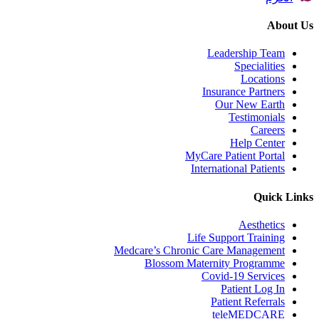
About Us
Leadership Team
Specialities
Locations
Insurance Partners
Our New Earth
Testimonials
Careers
Help Center
MyCare Patient Portal
International Patients
Quick Links
Aesthetics
Life Support Training
Medcare’s Chronic Care Management
Blossom Maternity Programme
Covid-19 Services
Patient Log In
Patient Referrals
teleMEDCARE