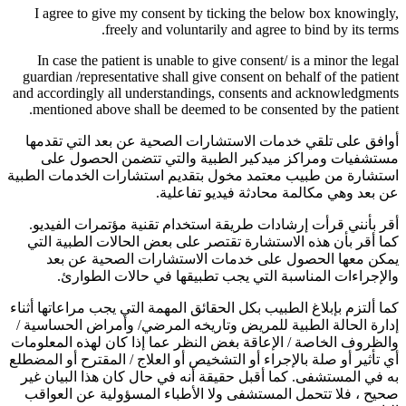
I agree to give my consent by ticking the below box knowingly,
freely and voluntarily and agree to bind by its terms.
In case the patient is unable to give consent/ is a minor the legal
guardian /representative shall give consent on behalf of the patient
and accordingly all understandings, consents and acknowledgments
mentioned above shall be deemed to be consented by the patient.
أوافق على تلقي خدمات الاستشارات الصحية عن بعد التي تقدمها
مستشفيات ومراكز ميدكير الطبية والتي تتضمن الحصول على
استشارة من طبيب معتمد مخول بتقديم استشارات الخدمات الطبية
عن بعد وهي مكالمة محادثة فيديو تفاعلية.
أقر بأنني قرأت إرشادات طريقة استخدام تقنية مؤتمرات الفيديو.
كما أقر بأن هذه الاستشارة تقتصر على بعض الحالات الطبية التي
يمكن معها الحصول على خدمات الاستشارات الصحية عن بعد
والإجراءات المناسبة التي يجب تطبيقها في حالات الطوارئ.
كما ألتزم بإبلاغ الطبيب بكل الحقائق المهمة التي يجب مراعاتها أثناء
إدارة الحالة الطبية للمريض وتاريخه المرضي/ وأمراض الحساسية /
والظروف الخاصة / الإعاقة بغض النظر عما إذا كان لهذه المعلومات
أي تأثير أو صلة بالإجراء أو التشخيص أو العلاج / المقترح أو المضطلع
به في المستشفى. كما أقبل حقيقة أنه في حال كان هذا البيان غير
صحيح ، فلا تتحمل المستشفى ولا الأطباء المسؤولية عن العواقب