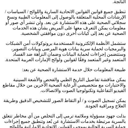
الناتجة.
تنطبق جميع قوانين القوانين الاتحادية السارية واللوائح / السياسات /
الإرشادات المحلية المتعلقة بالوصول إلى المعلومات الطبية ونسخ
سجلاتي الصحية على هذه الاستشارة عن بعد. ولن تنشر أي صور أو
معلومات يمكن التعرف معها على المريض بشأن هذه الخدمات
الصحية عن بعد إلى كيانات أخرى دون موافقتي الشخصية.
ستشمل الأنظمة الإلكترونية المستخدمة بروتوكولات أمن الشبكات
والبرمجيات لحماية سرية بيانات هوية المرضى وبيانات التصوير،
وستتضمن إجراءات لحماية البيانات وضمان النزاهة ضد الفساد
المتعمد وغير المتعمد وفقًا لقوانين ولوائح الإمارات العربية المتحدة.
طبيعة المعلومات خلال خدمة الاستشارة الصحية عن بعد:
يمكن مناقشة تفاصيل التاريخ الطبي والفحص والأشعة السينية
والاختبارات مع متخصيصي الرعاية الصحية الآخرين من خلال مقاطع
الفيديو التفاعلية وتكنولوجيا الصوت والاتصالات.
يمكن تسجيل الصوت و / أو التقاط الصور للتشخيص الدقيق وطريقة
العلاج ومراقبة الجودة.
بذلت جهود مسؤولة وملائمة ترمي إلى التخلص من أي مخاطر تتعلق
بالسرية مرتبطة بخدمات الاستشارة عن بُعد وتنطبق جميع إجراءات
حماية السرية الحالية بموجب القوانين الاتحادية الإماراتية واللوائح