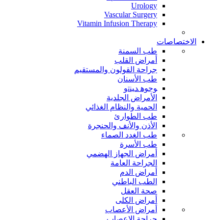
Urology
Vascular Surgery
Vitamin Infusion Therapy
الاختصاصات
طب السمنة
أمراض القلب
جراحة القولون والمستقيم
طب الأسنان
ﻮﺟﻮﻫ ﺪﻴﻨﺗﻭ
الأمراض الجلدية
الحمية والنظام الغذائي
طب الطوارئ
الأذن والأنف والحنجرة
طب الغدد الصماء
طب الأسرة
أمراض الجهاز الهضمي
الجراحة العامة
أمراض الدم
الطب الباطني
صحة العقل
أمراض الكلى
أمراض الأعصاب
جراحة الاعصاب