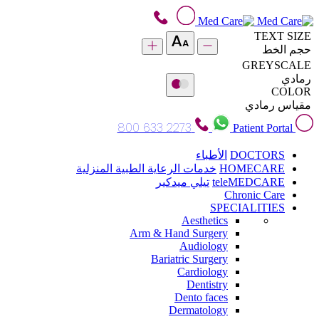
TEXT SIZE
حجم الخط
GREYSCALE
رمادي
COLOR
مقياس رمادي
800 633 2273
Patient Portal
DOCTORS
الأطباء
HOMECARE
خدمات الرعاية الطبية المنزلية
teleMEDCARE
تيلي ميدكير
Chronic Care
SPECIALITIES
Aesthetics
Arm & Hand Surgery
Audiology
Bariatric Surgery
Cardiology
Dentistry
Dento faces
Dermatology