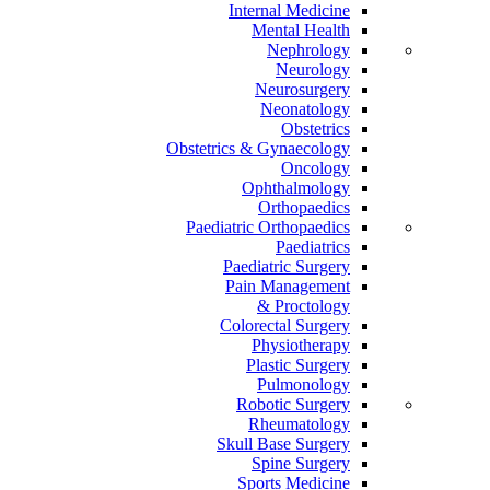
Internal Medicine
Mental Health
Nephrology
Neurology
Neurosurgery
Neonatology
Obstetrics
Obstetrics & Gynaecology
Oncology
Ophthalmology
Orthopaedics
Paediatric Orthopaedics
Paediatrics
Paediatric Surgery
Pain Management
Proctology &
Colorectal Surgery
Physiotherapy
Plastic Surgery
Pulmonology
Robotic Surgery
Rheumatology
Skull Base Surgery
Spine Surgery
Sports Medicine