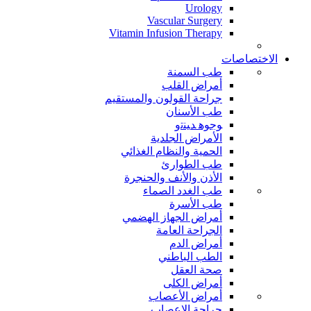
Urology
Vascular Surgery
Vitamin Infusion Therapy
الاختصاصات
طب السمنة
أمراض القلب
جراحة القولون والمستقيم
طب الأسنان
ﻮﺟﻮﻫ ﺪﻴﻨﺗﻭ
الأمراض الجلدية
الحمية والنظام الغذائي
طب الطوارئ
الأذن والأنف والحنجرة
طب الغدد الصماء
طب الأسرة
أمراض الجهاز الهضمي
الجراحة العامة
أمراض الدم
الطب الباطني
صحة العقل
أمراض الكلى
أمراض الأعصاب
جراحة الاعصاب