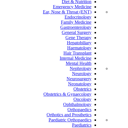
Diet & Nutrition
Emergency Medicine
Ear, Nose & Throat (ENT)
Endocrinology
Family Medicine
Gastroenterology
General Surgery
Gene Therapy
Hepatobiliary
Haematology
Hair Transplant
Internal Medicine
Mental Health
Nephrology
Neurology
Neurosurgery
Neonatology
Obstetrics
Obstetrics & Gynaecology
Oncology
Ophthalmology
Orthopaedics
Orthotics and Prosthetics
Paediatric Orthopaedics
Paediatrics