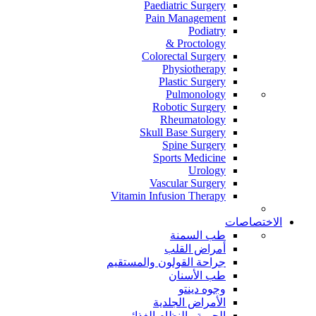
Paediatric Surgery
Pain Management
Podiatry
Proctology &
Colorectal Surgery
Physiotherapy
Plastic Surgery
Pulmonology
Robotic Surgery
Rheumatology
Skull Base Surgery
Spine Surgery
Sports Medicine
Urology
Vascular Surgery
Vitamin Infusion Therapy
الاختصاصات
طب السمنة
أمراض القلب
جراحة القولون والمستقيم
طب الأسنان
وجوه دينتو
الأمراض الجلدية
الحمية والنظام الغذائي