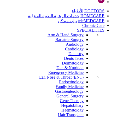
DOCTORS
الأطباء
HOMECARE
خدمات الرعاية الطبية المنزلية
teleMEDCARE
تيلي ميدكير
Chronic Care
SPECIALITIES
Arm & Hand Surgery
Bariatric Surgery
Audiology
Cardiology
Dentistry
Dento faces
Dermatology
Diet & Nutrition
Emergency Medicine
Ear, Nose & Throat (ENT)
Endocrinology
Family Medicine
Gastroenterology
General Surgery
Gene Therapy
Hepatobiliary
Haematology
Hair Transplant