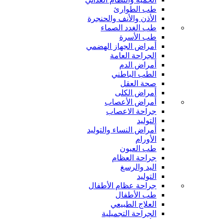
طب الطوارئ
الأذن والأنف والحنجرة
طب الغدد الصماء
طب الأسرة
أمراض الجهاز الهضمي
الجراحة العامة
أمراض الدم
الطب الباطني
صحة العقل
أمراض الكلى
أمراض الأعصاب
جراحة الاعصاب
التوليد
أمراض النساء والتوليد
الأورام
طب العيون
جراحة العظام
اليد والرسغ
التوليد
جراحة عظام الأطفال
طب الأطفال
العلاج الطبيعي
الجراحة التجميلية