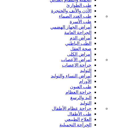
طب الطوارئ
الأذن والأنف والحنجرة
طب الغدد الصماء
طب الأسرة
أمراض الجهاز الهضمي
الجراحة العامة
أمراض الدم
الطب الباطني
صحة العقل
أمراض الكلى
أمراض الأعصاب
جراحة الاعصاب
التوليد
أمراض النساء والتوليد
الأورام
طب العيون
جراحة العظام
اليد والرسغ
التوليد
جراحة عظام الأطفال
طب الأطفال
العلاج الطبيعي
الجراحة التجميلية