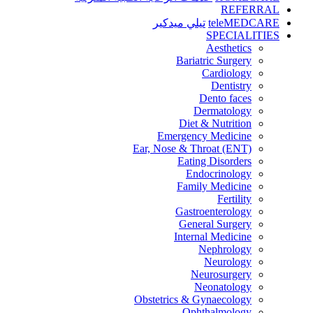
REFERRAL
teleMEDCARE
تيلي ميدكير
SPECIALITIES
Aesthetics
Bariatric Surgery
Cardiology
Dentistry
Dento faces
Dermatology
Diet & Nutrition
Emergency Medicine
Ear, Nose & Throat (ENT)
Eating Disorders
Endocrinology
Family Medicine
Fertility
Gastroenterology
General Surgery
Internal Medicine
Nephrology
Neurology
Neurosurgery
Neonatology
Obstetrics & Gynaecology
Ophthalmology