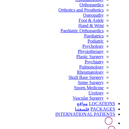
Orthopaedics
Orthotics and Prosthetics
Osteopathy
Foot & Ankle
Hand & Wrist
Paediatric Orthopaedics
Paediatrics
Podiatric
Psychology
Physiotherapy
Plastic Surgery
Psychiatry
Pulmonology
Rheumatology
Skull Base Surgery
Spine Surgery
Sports Medicine
Urology
Vascular Surgery
LOCATIONS
مواقع
PACKAGES
فلسفتنا
INTERNATIONAL PATIENTS