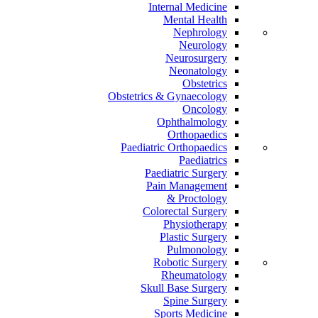
Internal Medicine
Mental Health
Nephrology
Neurology
Neurosurgery
Neonatology
Obstetrics
Obstetrics & Gynaecology
Oncology
Ophthalmology
Orthopaedics
Paediatric Orthopaedics
Paediatrics
Paediatric Surgery
Pain Management
Proctology &
Colorectal Surgery
Physiotherapy
Plastic Surgery
Pulmonology
Robotic Surgery
Rheumatology
Skull Base Surgery
Spine Surgery
Sports Medicine