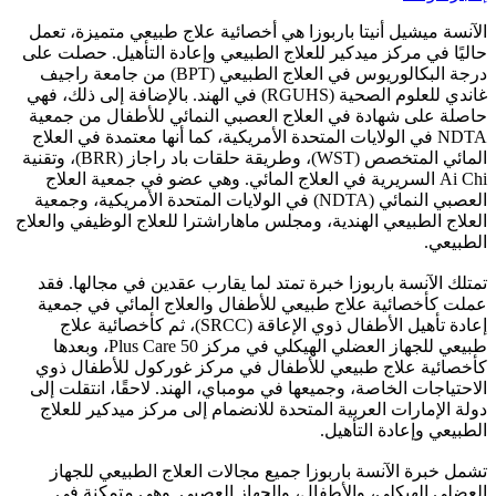
الآنسة ميشيل أنيتا باربوزا هي أخصائية علاج طبيعي متميزة، تعمل
حاليًا في مركز ميدكير للعلاج الطبيعي وإعادة التأهيل. حصلت على
درجة البكالوريوس في العلاج الطبيعي (BPT) من جامعة راجيف
غاندي للعلوم الصحية (RGUHS) في الهند. بالإضافة إلى ذلك، فهي
حاصلة على شهادة في العلاج العصبي النمائي للأطفال من جمعية
NDTA في الولايات المتحدة الأمريكية، كما أنها معتمدة في العلاج
المائي المتخصص (WST)، وطريقة حلقات باد راجاز (BRR)، وتقنية
Ai Chi السريرية في العلاج المائي. وهي عضو في جمعية العلاج
العصبي النمائي (NDTA) في الولايات المتحدة الأمريكية، وجمعية
العلاج الطبيعي الهندية، ومجلس ماهاراشترا للعلاج الوظيفي والعلاج
الطبيعي.
تمتلك الآنسة باربوزا خبرة تمتد لما يقارب عقدين في مجالها. فقد
عملت كأخصائية علاج طبيعي للأطفال والعلاج المائي في جمعية
إعادة تأهيل الأطفال ذوي الإعاقة (SRCC)، ثم كأخصائية علاج
طبيعي للجهاز العضلي الهيكلي في مركز 50 Plus Care، وبعدها
كأخصائية علاج طبيعي للأطفال في مركز غوركول للأطفال ذوي
الاحتياجات الخاصة، وجميعها في مومباي، الهند. لاحقًا، انتقلت إلى
دولة الإمارات العربية المتحدة للانضمام إلى مركز ميدكير للعلاج
الطبيعي وإعادة التأهيل.
تشمل خبرة الآنسة باربوزا جميع مجالات العلاج الطبيعي للجهاز
العضلي الهيكلي، والأطفال، والجهاز العصبي. وهي متمكنة في