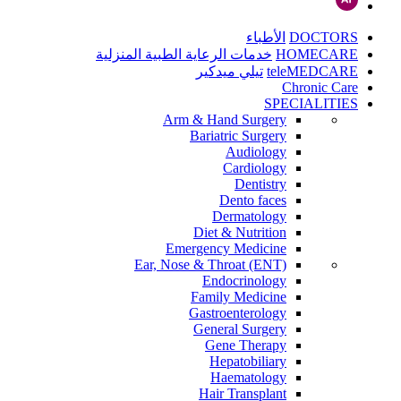
DOCTORS
الأطباء
HOMECARE
خدمات الرعاية الطبية المنزلية
teleMEDCARE
تيلي ميدكير
Chronic Care
SPECIALITIES
Arm & Hand Surgery
Bariatric Surgery
Audiology
Cardiology
Dentistry
Dento faces
Dermatology
Diet & Nutrition
Emergency Medicine
Ear, Nose & Throat (ENT)
Endocrinology
Family Medicine
Gastroenterology
General Surgery
Gene Therapy
Hepatobiliary
Haematology
Hair Transplant