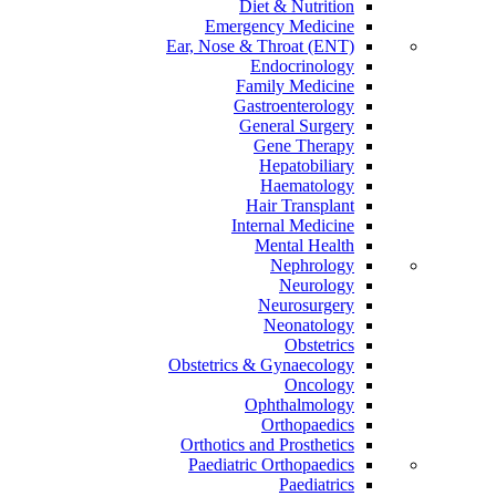
Diet & Nutrition
Emergency Medicine
Ear, Nose & Throat (ENT)
Endocrinology
Family Medicine
Gastroenterology
General Surgery
Gene Therapy
Hepatobiliary
Haematology
Hair Transplant
Internal Medicine
Mental Health
Nephrology
Neurology
Neurosurgery
Neonatology
Obstetrics
Obstetrics & Gynaecology
Oncology
Ophthalmology
Orthopaedics
Orthotics and Prosthetics
Paediatric Orthopaedics
Paediatrics