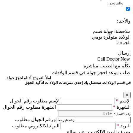
والعروض.
والأحد :
ملاحظة: جولة قسم
الولادة متوفّرة يومي
الجمعة.
إرسال
Call Doctor Now
تكلّم مع الطبيب مباشرة
طلب موعد
احجز جولة في قسم الولادات
املأ النموذج أدناه لحجز جولة
في قسم الولادات. ستتصل بك إحدى ممرضات الولادات لتأكيد الحجز
×
الإسم
*
لإسم مطلوب رقم الجوال
الشهرة
*
الشهرة مطلوب رقم الجوال
رقم الاتصال
*
رقم الجوال مطلوب
رقم غير صالح
البريد
*
البريد الالكتروني مطلوب
معرف البريد الإلكتروني غير صالح