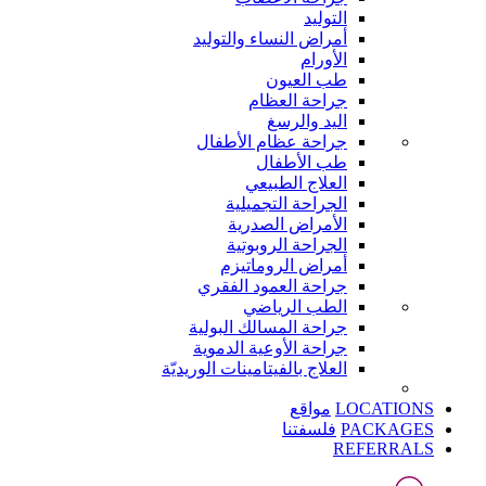
التوليد
أمراض النساء والتوليد
الأورام
طب العيون
جراحة العظام
اليد والرسغ
جراحة عظام الأطفال
طب الأطفال
العلاج الطبيعي
الجراحة التجميلية
الأمراض الصدرية
الجراحة الروبوتية
أمراض الروماتيزم
جراحة العمود الفقري
الطب الرياضي
جراحة المسالك البولية
جراحة الأوعية الدموية
العلاج بالفيتامينات الوريديّة
LOCATIONS
مواقع
PACKAGES
فلسفتنا
REFERRALS