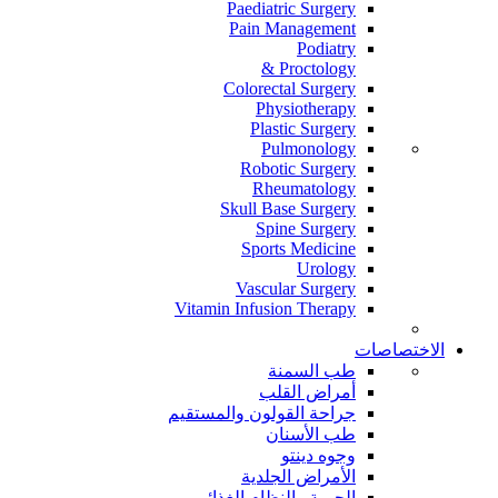
Paediatric Surgery
Pain Management
Podiatry
Proctology &
Colorectal Surgery
Physiotherapy
Plastic Surgery
Pulmonology
Robotic Surgery
Rheumatology
Skull Base Surgery
Spine Surgery
Sports Medicine
Urology
Vascular Surgery
Vitamin Infusion Therapy
الاختصاصات
طب السمنة
أمراض القلب
جراحة القولون والمستقيم
طب الأسنان
وجوه دينتو
الأمراض الجلدية
الحمية والنظام الغذائي