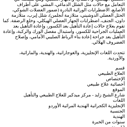
التعامل مع حالات مثل الشلل الدماغي، المشي على أطراف
الأصابع، الاضطرابات الوراثية النادرة (ضمور العضلات الشوكي،
الحثل العضلي الدوشيني، متلازمة أنجلمن)، شلل إيرب، متلازمة
داون، الجنف، اضطرابات الجهاز العضلي الهيكلي، وخلع الرضفة. كما
تقوم بعلاج حالات إعادة التأهيل بعد الكسور، وإعادة التأهيل بعد
العمليات الجراحية للكسور، واستبدال مفصل الورك والركبة، وإعادة
التأهيل بعد جراحة إعادة بناء الرباط الصليبي الأمامي، وإصلاح
الغضروف الهلالي.
تتحدث اللغات الإنجليزية، والغوجاراتية، والهندية، والماراثية،
والأوردية.
قسم
العلاج الطبيعي
الإختصاص
أخصائية علاج طبيعي
الموقع
شارع الشيخ زايد - مركز ميدكير للعلاج الطبيعي والتأهيل
اللغات
الإنجليزية
الكجراتية
الهندية
المراثية
الأوردو
الجنسية
الهندية
سنوات من الخبرة