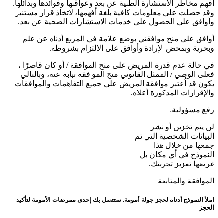
أفهم مخاطر الاستشارة الطبية عن بعد وعواقبها وفوائدها وبدائلها.
وقد حصلت على معلومات كافية بلغة أفهمها، لاتخاذ قرار مستنير
وأوافق على الحصول على خدمات الاستشارات الصحية عن بعد.
أوافق على منح موافقتي بوضع علامة في المربع أدناه عن علم
وبحرية وبمحض الإرادة وأوافق على الالتزام بشروطه.
في حالة عدم قدرة المريض على منح الموافقة / أو كان قاصرًا ،
فعلى الوصي / الممثل القانوني منح الموافقة نيابة عنه، وبالتالي
يكون قد اُعتبر موافقة المريض على جميع التفاهمات والموافقات
والإقرارات المذكورة أعلاه.
رفع مسؤولية:
لن يتم تخزين أو نشر
البيانات الشخصية التي تم
جمعها من خلال هذا
النموذج في أي مكان بل
غرضها تعزيز تجربتك.
الموافقة والمتابعة
املأ النموذج أدناه لحجز جولة أمومة. ستتصل بك إحدى ممرضات الأمومة لتأكيد
الحجز