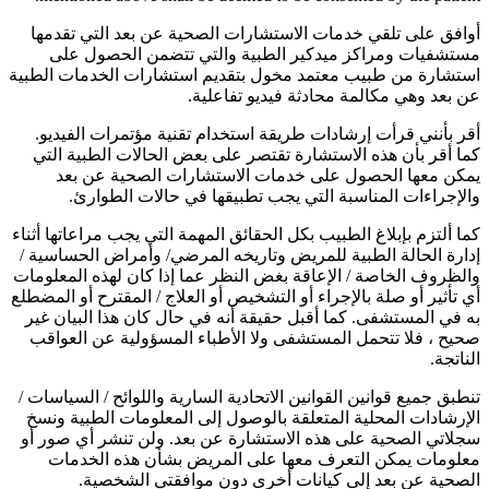
أوافق على تلقي خدمات الاستشارات الصحية عن بعد التي تقدمها
مستشفيات ومراكز ميدكير الطبية والتي تتضمن الحصول على
استشارة من طبيب معتمد مخول بتقديم استشارات الخدمات الطبية
عن بعد وهي مكالمة محادثة فيديو تفاعلية.
أقر بأنني قرأت إرشادات طريقة استخدام تقنية مؤتمرات الفيديو.
كما أقر بأن هذه الاستشارة تقتصر على بعض الحالات الطبية التي
يمكن معها الحصول على خدمات الاستشارات الصحية عن بعد
والإجراءات المناسبة التي يجب تطبيقها في حالات الطوارئ.
كما ألتزم بإبلاغ الطبيب بكل الحقائق المهمة التي يجب مراعاتها أثناء
إدارة الحالة الطبية للمريض وتاريخه المرضي/ وأمراض الحساسية /
والظروف الخاصة / الإعاقة بغض النظر عما إذا كان لهذه المعلومات
أي تأثير أو صلة بالإجراء أو التشخيص أو العلاج / المقترح أو المضطلع
به في المستشفى. كما أقبل حقيقة أنه في حال كان هذا البيان غير
صحيح ، فلا تتحمل المستشفى ولا الأطباء المسؤولية عن العواقب
الناتجة.
تنطبق جميع قوانين القوانين الاتحادية السارية واللوائح / السياسات /
الإرشادات المحلية المتعلقة بالوصول إلى المعلومات الطبية ونسخ
سجلاتي الصحية على هذه الاستشارة عن بعد. ولن تنشر أي صور أو
معلومات يمكن التعرف معها على المريض بشأن هذه الخدمات
الصحية عن بعد إلى كيانات أخرى دون موافقتي الشخصية.