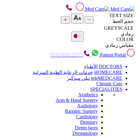
TEXT SIZE
حجم الخط
GREYSCALE
رمادي
COLOR
مقياس رمادي
800 633 2273
Patient Portal
DOCTORS
الأطباء
HOMECARE
خدمات الرعاية الطبية المنزلية
teleMEDCARE
تيلي ميدكير
Chronic Care
SPECIALITIES
Aesthetics
Arm & Hand Surgery
Audiology
Bariatric Surgery
Cardiology
Dentistry
Dento faces
Dermatology