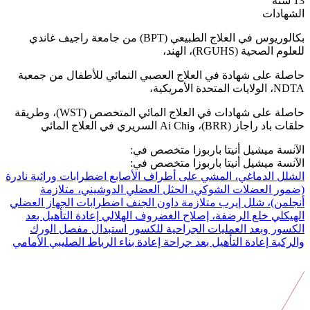
13 سنة
الشهادات
بكالوريوس في العلاج الطبيعي (BPT) من جامعة راجيف غاندي
للعلوم الصحية (RGUHS)، الهند،
حاصلة على شهادة في العلاج العصبي النمائي للأطفال من جمعية
NDTA، الولايات المتحدة الأمريكية،
حاصلة على شهادات في العلاج المائي المتخصص (WST)، وطريقة
حلقات باد راجاز (BRR)، وAi Chi السريري في العلاج المائي
الآنسة ميشيل أنيتا باربوزا متخصص في:
الآنسة ميشيل أنيتا باربوزا متخصص في:
الشلل الدماغي، المشي على أطراف الأصابع
اضطرابات وراثية نادرة
(ضمور العضلات الشوكي، الحثل العضلي الدوشيني، متلازمة
أنجلمن)،
شلل إيرب
متلازمة داون
الجنف
اضطرابات الجهاز العضلي
الهيكلي
خلع الرضفة، إصلاح الغضروف الهلالي
إعادة التأهيل بعد
الكسور وبعد العمليات الجراحية للكسور
استبدال مفصل الورك
والركبة
إعادة التأهيل بعد جراحة إعادة بناء الرباط الصليبي الأمامي