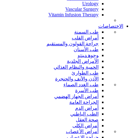
Urology
Vascular Surgery
Vitamin Infusion Therapy
الاختصاصات
طب السمنة
أمراض القلب
جراحة القولون والمستقيم
طب الأسنان
ﻮﺟﻮﻫ ﺪﻴﻨﺗﻭ
الأمراض الجلدية
الحمية والنظام الغذائي
طب الطوارئ
الأذن والأنف والحنجرة
طب الغدد الصماء
طب الأسرة
أمراض الجهاز الهضمي
الجراحة العامة
أمراض الدم
الطب الباطني
صحة العقل
أمراض الكلى
أمراض الأعصاب
جراحة الاعصاب