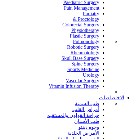
Paediatric Surgery
Pain Management
Podiatry
Proctology &
Colorectal Surgery
Physiotherapy
Plastic Surgery
Pulmonology
Robotic Surgery
Rheumatology
Skull Base Surgery
Spine Surgery
Sports Medicine
Urology
Vascular Surgery
Vitamin Infusion Therapy
الاختصاصات
طب السمنة
أمراض القلب
جراحة القولون والمستقيم
طب الأسنان
وجوه دينتو
الأمراض الجلدية
الحمية والنظام الغذائي