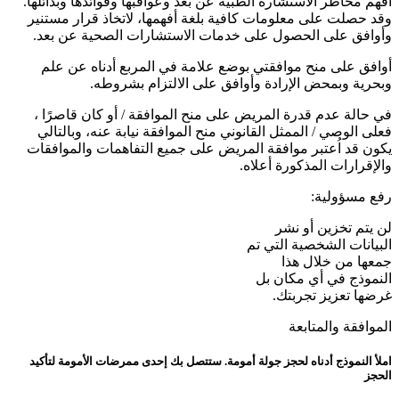
أفهم مخاطر الاستشارة الطبية عن بعد وعواقبها وفوائدها وبدائلها.
وقد حصلت على معلومات كافية بلغة أفهمها، لاتخاذ قرار مستنير
وأوافق على الحصول على خدمات الاستشارات الصحية عن بعد.
أوافق على منح موافقتي بوضع علامة في المربع أدناه عن علم
وبحرية وبمحض الإرادة وأوافق على الالتزام بشروطه.
في حالة عدم قدرة المريض على منح الموافقة / أو كان قاصرًا ،
فعلى الوصي / الممثل القانوني منح الموافقة نيابة عنه، وبالتالي
يكون قد اُعتبر موافقة المريض على جميع التفاهمات والموافقات
والإقرارات المذكورة أعلاه.
رفع مسؤولية:
لن يتم تخزين أو نشر
البيانات الشخصية التي تم
جمعها من خلال هذا
النموذج في أي مكان بل
غرضها تعزيز تجربتك.
الموافقة والمتابعة
املأ النموذج أدناه لحجز جولة أمومة. ستتصل بك إحدى ممرضات الأمومة لتأكيد
الحجز