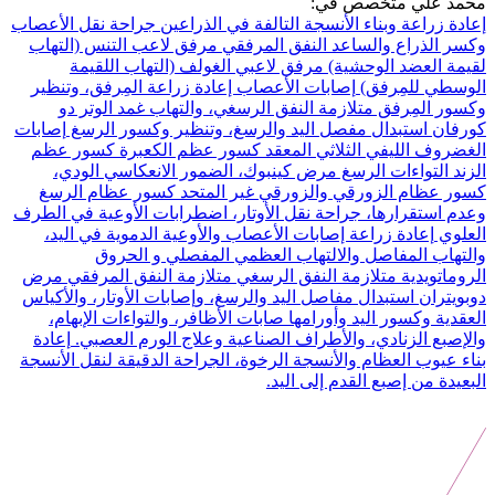
محمد علي متخصص في:
إعادة زراعة وبناء الأنسجة التالفة في الذراعين
جراحة نقل الأعصاب
وكسر الذراع والساعد
النفق المرفقي مرفق لاعب التنس (التهاب
لقيمة العضد الوحشية) مرفق لاعبي الغولف (التهاب اللقيمة
الوسطي للمِرفق)
إصابات الأعصاب إعادة زراعة المِرفق، وتنظير
وكسور المِرفق
متلازمة النفق الرسغي، والتهاب غمد الوتر دو
كورفان
استبدال مفصل اليد والرسغ، وتنظير وكسور الرسغ
إصابات
الغضروف الليفي الثلاثي المعقد كسور عظم الكعبرة كسور عظم
الزند التواءات الرسغ
مرض كينبوك، الضمور الانعكاسي الودي،
كسور عظام الزورقي والزورقي غير المتحد
كسور عظام الرسغ
وعدم استقرارها، جراحة نقل الأوتار، اضطرابات الأوعية في الطرف
العلوي
إعادة زراعة إصابات الأعصاب والأوعية الدموية في اليد،
والتهاب المفاصل والالتهاب العظمي المفصلي و الحروق
الروماتويدية
متلازمة النفق الرسغي متلازمة النفق المرفقي مرض
دوبويتران
استبدال مفاصل اليد والرسغ، وإصابات الأوتار، والأكياس
العقدية وكسور اليد وأورامها
صابات الأظافر، والتواءات الإبهام،
والإصبع الزنادي، والأطراف الصناعية وعلاج الورم العصبي.
إعادة
بناء عيوب العظام والأنسجة الرخوة، الجراحة الدقيقة لنقل الأنسجة
البعيدة من إصبع القدم إلى اليد.