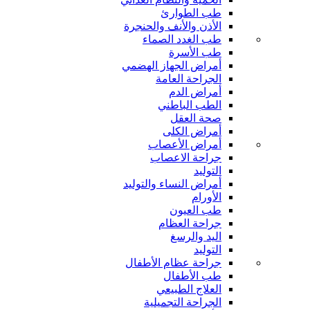
طب الطوارئ
الأذن والأنف والحنجرة
طب الغدد الصماء
طب الأسرة
أمراض الجهاز الهضمي
الجراحة العامة
أمراض الدم
الطب الباطني
صحة العقل
أمراض الكلى
أمراض الأعصاب
جراحة الاعصاب
التوليد
أمراض النساء والتوليد
الأورام
طب العيون
جراحة العظام
اليد والرسغ
التوليد
جراحة عظام الأطفال
طب الأطفال
العلاج الطبيعي
الجراحة التجميلية