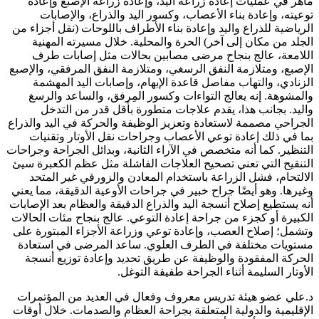
ماهر في عمليات إعادة زراعة اليد، وإعادة زراعة الإصبع وإعادة
توعيته، وإعادة بناء الأعصاب، وكسور اليد والذراع، والإصابات
الرياضية للذراع واليد وإعادة بناء الأطراف باللوحات (نقل أجزاء من
الجلد من مكان إلى آخر) الحرة والمحلية. خلال مسيرته المهنية
اللامعة، عالج بنجاح مرضى مصابين بحالات مثل إصابات طرف
الإصبع، ومتلازمة النفق الرسغي، ومتلازمة النفق المرفقي، والإصبع
الزنادي، والتهاب مفاصل قاعدة الإبهام، وإصابات اليد المهشمة
والمشوهة. إنه يعالج التواءات وكسور المِرفق، والساعد والرسغ
واليد. بجانب هذا، يقدم علاجات متطورة بأقل قدر من التدخل
الجراحي مصممة لاستعادة وتعزيز الوظيفة والحركة في اليد والذراع
بما في ذلك إعادة توعي الأعصاب وجراحات نقل الأوتار وتقنيات
التنظير. كما أنه متخصص في الآراء الثانية، وبدائل الجراحة وجراحات
التنقيح التي تعني تصحيح العلاجات الفاشلة مثل عظم الكعبرة سيئ
الالتحام، فشل الزراعة باستخدام المعادن والزورقي غير المتحد
وغيرها. وهو أيضًا جراح خبير في جراحات الأوعية الدقيقة، مما يعني
أنه يستطيع إصلاح أنسجة اليد والذراع الدقيقة والعظام بعد الإصابات
الكبيرة أو كجزء من جراحة إعادة التوعي. عالج بنجاح مئات الحالات
وتشمل؛ إصلاح العصب، وإعادة توعي وزراعة الأجزاء المبتورة على
مستويات مختلفة في الطرف العلوي. ساعد المرضى في استعادة
الحركة المفقودة والوظيفة عن طريق تحديد وإعادة توزيع أنسجة
الأوتار السليمة أثناء الجراحة طفيفة التوغل.
د.علي عضو هيئة تدريس معروف وفعال في العديد من المؤتمرات
الإقليمية والدولية المتعلقة بجراحة العظام والصدمات. خلال أوقات