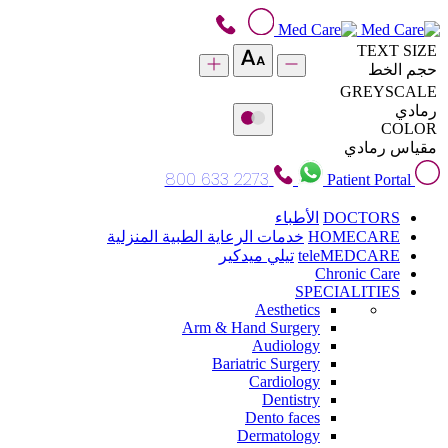
TEXT SIZE
حجم الخط
GREYSCALE
رمادي
COLOR
مقياس رمادي
800 633 2273
Patient Portal
DOCTORS
الأطباء
HOMECARE
خدمات الرعاية الطبية المنزلية
teleMEDCARE
تيلي ميدكير
Chronic Care
SPECIALITIES
Aesthetics
Arm & Hand Surgery
Audiology
Bariatric Surgery
Cardiology
Dentistry
Dento faces
Dermatology