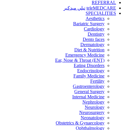
REFERRAL
teleMEDCARE
تيلي ميدكير
SPECIALITIES
Aesthetics
Bariatric Surgery
Cardiology
Dentistry
Dento faces
Dermatology
Diet & Nutrition
Emergency Medicine
Ear, Nose & Throat (ENT)
Eating Disorders
Endocrinology
Family Medicine
Fertility
Gastroenterology
General Surgery
Internal Medicine
Nephrology
Neurology
Neurosurgery
Neonatology
Obstetrics & Gynaecology
Ophthalmology