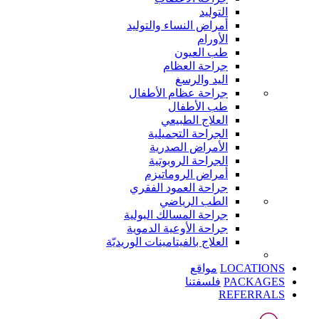
التوليد
أمراض النساء والتوليد
الأورام
طب العيون
جراحة العظام
اليد والرسغ
جراحة عظام الأطفال
طب الأطفال
العلاج الطبيعي
الجراحة التجميلية
الأمراض الصدرية
الجراحة الروبوتية
أمراض الروماتيزم
جراحة العمود الفقري
الطب الرياضي
جراحة المسالك البولية
جراحة الأوعية الدموية
العلاج بالفيتامينات الوريديّة
LOCATIONS
مواقع
PACKAGES
فلسفتنا
REFERRALS