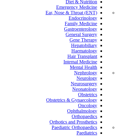
Diet & Nutrition
Emergency Medicine
Ear, Nose & Throat (ENT)
Endocrinology
Family Medicine
Gastroenterology
General Surgery
Gene Therapy
Hepatobiliary
Haematology
Hair Transplant
Internal Medicine
Mental Health
Nephrology
Neurology
Neurosurgery
Neonatology
Obstetrics
Obstetrics & Gynaecology
Oncology
Ophthalmology
Orthopaedics
Orthotics and Prosthetics
Paediatric Orthopaedics
Paediatrics