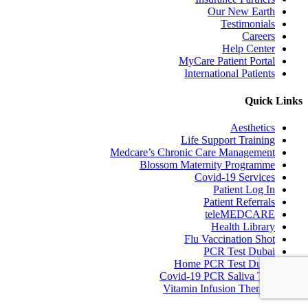
Our New Earth
Testimonials
Careers
Help Center
MyCare Patient Portal
International Patients
Quick Links
Aesthetics
Life Support Training
Medcare’s Chronic Care Management
Blossom Maternity Programme
Covid-19 Services
Patient Log In
Patient Referrals
teleMEDCARE
Health Library
Flu Vaccination Shot
PCR Test Dubai
Home PCR Test Dubai
Covid-19 PCR Saliva Test
Vitamin Infusion Therapy