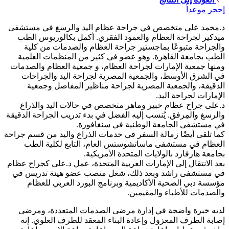
إحجر موعداً
د.محمد على متخصص في جراحة عظام اليد والرسغ في مستشفى
ميدكير لجراحة العظام والعمود الفقري. أكمل بكالوريوس الطب
والجراحة متبوعًا بماجستير جراحة العظام والصدمات من كلية
الطب بجامعة القاهرة. وهو عضو في كثير من المنظمات العلمية
ومنها جمعية الإمارات لجراحة العظام، و جمعية العظام والصدمات
في الشرق الأوسط، والجمعية المصرية لجراحة اليد والجراحات
الدقيقة، والجمعية المصرية لجراحة مناظير المفاصل وجمعية
الإمارات لجراحة اليد.
د.على جراح عظام خبير وماهر متخصص في حالات اليد والذراع
والرسغ والمِرفق. يُنسب إليه الفضل في بدء تدريب الجراحة الدقيقة
في مستشفى الجامعة الوطنية في سنغافورة.
كما تلقى أيضًا زمالة السفر في خدمات الذراع واليد من قسم جراحة
العظام في مستشفى ماساتشوستس العام، التابع لكلية الطب
بجامعة هارفارد بالولايات المتحدة الأمريكية.
بعد الانتقال إلى الإمارات العربية المتحدة، عمل د.على كجراح عظام
في مستشفى راشد وبعد ذلك، شغل منصب عضو هيئة تدريس في
مؤسسة دبي الصحية الأكاديمية وبرنامج البورد العربي للعظام
والصدمات للأطباء والمقيمين.
لديه خبرة واضحة في إدارة مرضى الصدمات المتعددة، ومرضى
إصابة الطرف المعزول وإعادة البناء المعقد للطرف العلوي. إنه