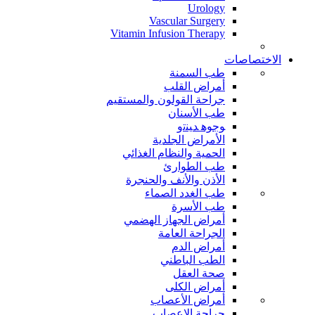
Urology
Vascular Surgery
Vitamin Infusion Therapy
الاختصاصات
طب السمنة
أمراض القلب
جراحة القولون والمستقيم
طب الأسنان
ﻮﺟﻮﻫ ﺪﻴﻨﺗﻭ
الأمراض الجلدية
الحمية والنظام الغذائي
طب الطوارئ
الأذن والأنف والحنجرة
طب الغدد الصماء
طب الأسرة
أمراض الجهاز الهضمي
الجراحة العامة
أمراض الدم
الطب الباطني
صحة العقل
أمراض الكلى
أمراض الأعصاب
جراحة الاعصاب