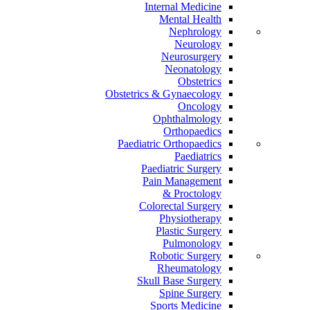
Internal Medicine
Mental Health
Nephrology
Neurology
Neurosurgery
Neonatology
Obstetrics
Obstetrics & Gynaecology
Oncology
Ophthalmology
Orthopaedics
Paediatric Orthopaedics
Paediatrics
Paediatric Surgery
Pain Management
Proctology &
Colorectal Surgery
Physiotherapy
Plastic Surgery
Pulmonology
Robotic Surgery
Rheumatology
Skull Base Surgery
Spine Surgery
Sports Medicine