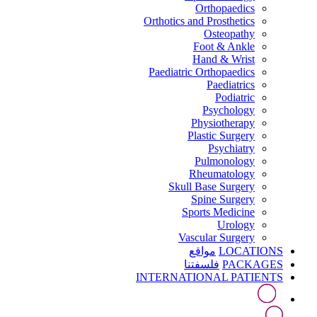
Orthopaedics
Orthotics and Prosthetics
Osteopathy
Foot & Ankle
Hand & Wrist
Paediatric Orthopaedics
Paediatrics
Podiatric
Psychology
Physiotherapy
Plastic Surgery
Psychiatry
Pulmonology
Rheumatology
Skull Base Surgery
Spine Surgery
Sports Medicine
Urology
Vascular Surgery
LOCATIONS
مواقع
PACKAGES
فلسفتنا
INTERNATIONAL PATIENTS