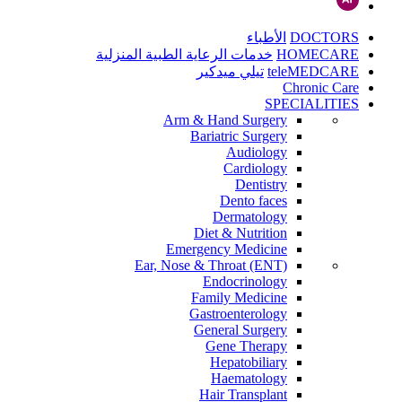
DOCTORS
الأطباء
HOMECARE
خدمات الرعاية الطبية المنزلية
teleMEDCARE
تيلي ميدكير
Chronic Care
SPECIALITIES
Arm & Hand Surgery
Bariatric Surgery
Audiology
Cardiology
Dentistry
Dento faces
Dermatology
Diet & Nutrition
Emergency Medicine
Ear, Nose & Throat (ENT)
Endocrinology
Family Medicine
Gastroenterology
General Surgery
Gene Therapy
Hepatobiliary
Haematology
Hair Transplant