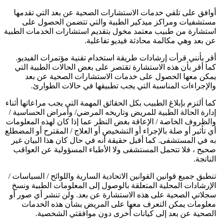
أوافق على تلقي خدمات الاستشارات الصحية عن بعد التي تقدمها
مستشفيات ومراكز ميدكير الطبية والتي تتضمن الحصول على
استشارة من طبيب معتمد مخول بتقديم استشارات الخدمات الطبية
عن بعد وهي مكالمة محادثة فيديو تفاعلية.
أقر بأنني قرأت إرشادات طريقة استخدام تقنية مؤتمرات الفيديو.
كما أقر بأن هذه الاستشارة تقتصر على بعض الحالات الطبية التي
يمكن معها الحصول على خدمات الاستشارات الصحية عن بعد
والإجراءات المناسبة التي يجب تطبيقها في حالات الطوارئ.
كما ألتزم بإبلاغ الطبيب بكل الحقائق المهمة التي يجب مراعاتها أثناء
إدارة الحالة الطبية للمريض وتاريخه المرضي/ وأمراض الحساسية /
والظروف الخاصة / الإعاقة بغض النظر عما إذا كان لهذه المعلومات
أي تأثير أو صلة بالإجراء أو التشخيص أو العلاج / المقترح أو المضطلع
به في المستشفى. كما أقبل حقيقة أنه في حال كان هذا البيان غير
صحيح ، فلا تتحمل المستشفى ولا الأطباء المسؤولية عن العواقب
الناتجة.
تنطبق جميع قوانين القوانين الاتحادية السارية واللوائح / السياسات /
الإرشادات المحلية المتعلقة بالوصول إلى المعلومات الطبية ونسخ
سجلاتي الصحية على هذه الاستشارة عن بعد. ولن تنشر أي صور أو
معلومات يمكن التعرف معها على المريض بشأن هذه الخدمات
الصحية عن بعد إلى كيانات أخرى دون موافقتي الشخصية.