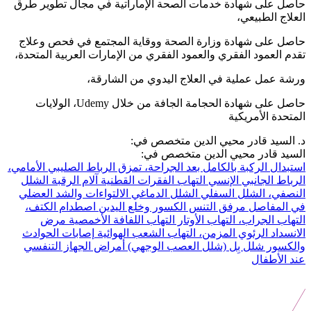
حاصل على شهادة خدمات الصحة الإماراتية في مجال تطوير طرق
العلاج الطبيعي،
حاصل على شهادة وزارة الصحة ووقاية المجتمع في فحص وعلاج
تقدم العمود الفقري والعمود الفقري من الإمارات العربية المتحدة،
ورشة عمل عملية في العلاج اليدوي من الشارقة،
حاصل على شهادة الحجامة الجافة من خلال Udemy، الولايات
المتحدة الأمريكية
د. السيد قادر محيي الدين متخصص في:
السيد قادر محيي الدين متخصص في:
استبدال الركبة بالكامل بعد الجراحة، تمزق الرباط الصليبي الأمامي،
الرباط الجانبي الإنسي
التهاب الفقرات القطنية
آلام الرقبة
الشلل
النصفي، الشلل السفلي
الشلل الدماغي
الالتواءات والشد العضلي
في المفاصل
مرفق التنس
الكسور وخلع اليدين
اصطدام الكتف،
التهاب الجراب، التهاب الأوتار
التهاب اللفافة الأخمصية
مرض
الانسداد الرئوي المزمن، التهاب الشعب الهوائية
إصابات الحوادث
والكسور
شلل بِل (شلل العصب الوجهي)
أمراض الجهاز التنفسي
عند الأطفال