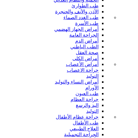
طب الطوارئ
الأذن والأنف والحنجرة
طب الغدد الصماء
طب الأسرة
أمراض الجهاز الهضمي
الجراحة العامة
أمراض الدم
الطب الباطني
صحة العقل
أمراض الكلى
أمراض الأعصاب
جراحة الاعصاب
التوليد
أمراض النساء والتوليد
الأورام
طب العيون
جراحة العظام
اليد والرسغ
التوليد
جراحة عظام الأطفال
طب الأطفال
العلاج الطبيعي
الجراحة التجميلية