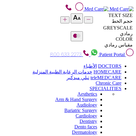
TEXT SIZE
حجم الخط
GREYSCALE
رمادي
COLOR
مقياس رمادي
800 633 2273
Patient Portal
DOCTORS
الأطباء
HOMECARE
خدمات الرعاية الطبية المنزلية
teleMEDCARE
تيلي ميدكير
Chronic Care
SPECIALITIES
Aesthetics
Arm & Hand Surgery
Audiology
Bariatric Surgery
Cardiology
Dentistry
Dento faces
Dermatology