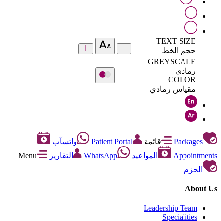
TEXT SIZE
حجم الخط
GREYSCALE
رمادي
COLOR
مقياس رمادي
Packages
قائمة
Patient Portal
واتسآب
Appointments
المواعيد
WhatsApp
التقارير
Menu
الحزم
About Us
Leadership Team
Specialities