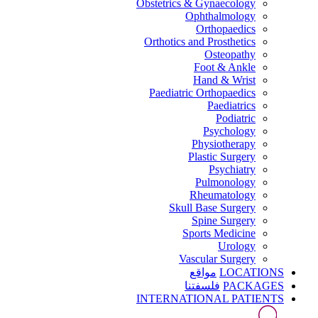
Obstetrics & Gynaecology
Ophthalmology
Orthopaedics
Orthotics and Prosthetics
Osteopathy
Foot & Ankle
Hand & Wrist
Paediatric Orthopaedics
Paediatrics
Podiatric
Psychology
Physiotherapy
Plastic Surgery
Psychiatry
Pulmonology
Rheumatology
Skull Base Surgery
Spine Surgery
Sports Medicine
Urology
Vascular Surgery
LOCATIONS
مواقع
PACKAGES
فلسفتنا
INTERNATIONAL PATIENTS