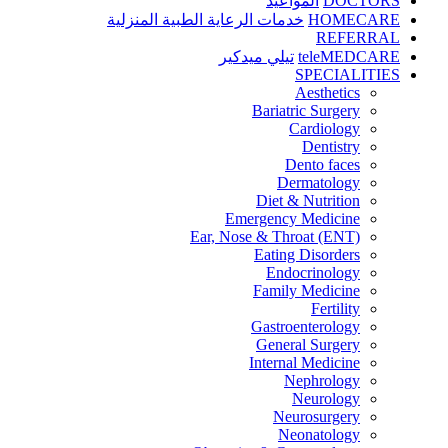
DOCTORS
المواعيد
HOMECARE
خدمات الرعاية الطبية المنزلية
REFERRAL
teleMEDCARE
تيلي ميدكير
SPECIALITIES
Aesthetics
Bariatric Surgery
Cardiology
Dentistry
Dento faces
Dermatology
Diet & Nutrition
Emergency Medicine
Ear, Nose & Throat (ENT)
Eating Disorders
Endocrinology
Family Medicine
Fertility
Gastroenterology
General Surgery
Internal Medicine
Nephrology
Neurology
Neurosurgery
Neonatology