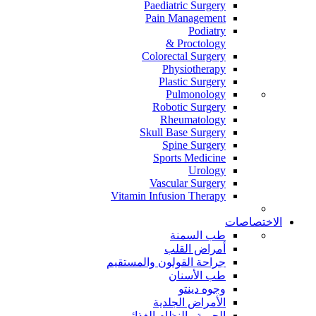
Paediatric Surgery
Pain Management
Podiatry
Proctology &
Colorectal Surgery
Physiotherapy
Plastic Surgery
Pulmonology
Robotic Surgery
Rheumatology
Skull Base Surgery
Spine Surgery
Sports Medicine
Urology
Vascular Surgery
Vitamin Infusion Therapy
الاختصاصات
طب السمنة
أمراض القلب
جراحة القولون والمستقيم
طب الأسنان
وجوه دينتو
الأمراض الجلدية
الحمية والنظام الغذائي