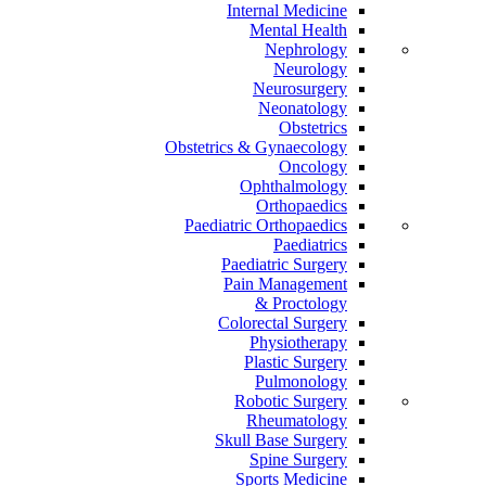
Internal Medicine
Mental Health
Nephrology
Neurology
Neurosurgery
Neonatology
Obstetrics
Obstetrics & Gynaecology
Oncology
Ophthalmology
Orthopaedics
Paediatric Orthopaedics
Paediatrics
Paediatric Surgery
Pain Management
Proctology &
Colorectal Surgery
Physiotherapy
Plastic Surgery
Pulmonology
Robotic Surgery
Rheumatology
Skull Base Surgery
Spine Surgery
Sports Medicine