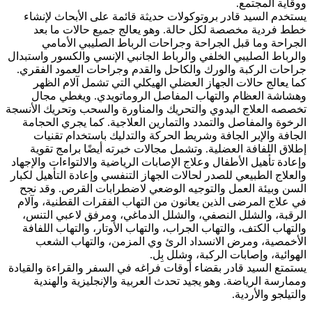
ووقاية المجتمع.
يستخدم السيد قادر بروتوكولات حديثة قائمة على الأبحاث لإنشاء
خطط فردية مخصصة لكل حالة. وهو يعالج جميع حالات ما بعد
الجراحة وما قبل الجراحة وجراحات الرباط الصليبي الأمامي
والرباط الصليبي الخلفي والرباط الجانبي الإنسي والكسور واستبدال
جراحات الركبة والورك والكاحل والقدم وجراحات العمود الفقري.
كما يعالج حالات الجهاز العضلي الهيكلي التي تشمل آلام الظهر
وهشاشة العظام والتهاب المفاصل الروماتويدي. ويغطي مجال
تخصصه العلاج اليدوي والتحريك والمناورة والسحب وتحريك الأنسجة
الرخوة والمفاصل والتمدد والتمارين العلاجية. كما يجري الحجامة
الجافة والإبر الجافة وشريط الحركة والتدليك باستخدام تقنيات
إطلاق اللفافة العضلية. وتشمل مجالات خبرته أيضًا برامج تقوية
وإعادة تأهيل الأطفال وعلاج الإصابات الرياضية والالتواءات والإجهاد
والعلاج الطبيعي للصدر لحالات الجهاز التنفسي وإعادة التأهيل لكبار
السن وبيئة العمل والتوجيه الوضعي لاضطرابات القرص. وقد نجح
في علاج المرضى الذين يعانون من التهاب الفقرات القطنية، وآلام
الرقبة، والشلل النصفي، والشلل الدماغي، ومرفق لاعبي التنس،
والتهاب الكتف، والتهاب الجراب، والتهاب الأوتار، والتهاب اللفافة
الأخمصية، ومرض الانسداد الرئ وي المزمن، والتهاب الشعب
الهوائية، وإصابات الركبة، وشلل بِل.
يستمتع السيد قادر بقضاء أوقات فراغه في السفر والقراءة والقيادة
وممارسة الرياضة. وهو يجيد تحدث العربية والإنجليزية والهندية
والتيلجو والأردية.