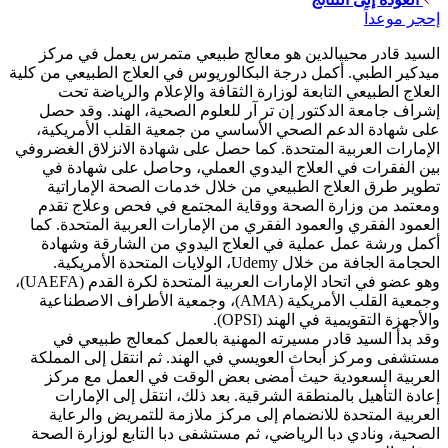
إحجر موعداً
السيد قادر محييالدين هو معالج طبيعي متمرس يعمل في مركز
ميدكير الطبي. أكمل درجة البكالوريوس في العلاج الطبيعي من كلية
العلاج الطبيعي التابعة لوزارة الثقافة والإعلام والرياضة تحت
إشراف جامعة الدكتور إن تر آر للعلوم الصحية، الهند. وقد حصل
على شهادة الدعم الصحي الأساسي من جمعية القلب الأمريكية،
الإمارات العربية المتحدة. كما حصل على شهادة الانزلاق الغضروفي
بين الفقرات في العلاج اليدوي العملي، وحاصل على شهادة في
تطوير طرق العلاج الطبيعي من خلال خدمات الصحة الإماراتية
ومعتمد من وزارة الصحة ووقاية المجتمع في فحص وعلاج تقدم
العمود الفقري والعمود الفقري من الإمارات العربية المتحدة. كما
أكمل ورشة عمل عملية في العلاج اليدوي من الشارقة وشهادة
الحجامة الجافة من خلال Udemy، الولايات المتحدة الأمريكية.
وهو عضو في اتحاد الإمارات العربية المتحدة لكرة القدم (UAEFA)،
وجمعية القلب الأمريكية (AMA)، وجمعية الأطراف الاصطناعية
والأجهزة التقويمية في الهند (OPSI).
وقد بدأ السيد قادر مسيرته المهنية بالعمل كمعالج طبيعي في
مستشفى ومركز أبحاث العويسي في الهند. ثم انتقل إلى المملكة
العربية السعودية حيث أمضى بعض الوقت في العمل مع مركز
إعادة التأهيل بالمنطقة الشرقية. بعد ذلك، انتقل إلى الإمارات
العربية المتحدة للانضمام إلى مركز ملازمة للتمريض والرعاية
الصحية، ونادي دبا الرياضي، ثم مستشفى دبا التابع لوزارة الصحة