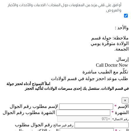
أوافق على تلقي مزيد من المعلومات حول المنتجات / الخدمات والأحداث والأخبار
والعروض.
والأحد :
ملاحظة: جولة قسم
الولادة متوفّرة يومي
الجمعة.
إرسال
Call Doctor Now
تكلّم مع الطبيب مباشرة
طلب موعد
احجز جولة في قسم الولادات
املأ النموذج أدناه لحجز جولة
في قسم الولادات. ستتصل بك إحدى ممرضات الولادات لتأكيد الحجز
×
الإسم
*
لإسم مطلوب رقم الجوال
الشهرة
*
الشهرة مطلوب رقم الجوال
رقم الاتصال
*
رقم الجوال مطلوب
رقم غير صالح
البريد
*
البريد الالكتروني مطلوب