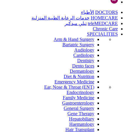
DOCTORS
الأطباء
HOMECARE
خدمات الرعاية الطبية المنزلية
teleMEDCARE
تيلي ميدكير
Chronic Care
SPECIALITIES
Arm & Hand Surgery
Bariatric Surgery
Audiology
Cardiology
Dentistry
Dento faces
Dermatology
Diet & Nutrition
Emergency Medicine
Ear, Nose & Throat (ENT)
Endocrinology
Family Medicine
Gastroenterology
General Surgery
Gene Therapy
Hepatobiliary
Haematology
Hair Transplant