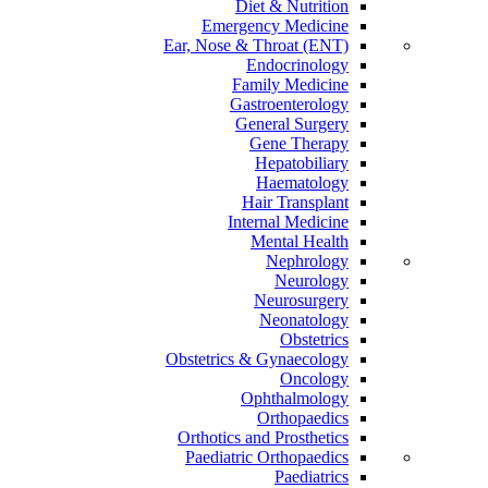
Diet & Nutrition
Emergency Medicine
Ear, Nose & Throat (ENT)
Endocrinology
Family Medicine
Gastroenterology
General Surgery
Gene Therapy
Hepatobiliary
Haematology
Hair Transplant
Internal Medicine
Mental Health
Nephrology
Neurology
Neurosurgery
Neonatology
Obstetrics
Obstetrics & Gynaecology
Oncology
Ophthalmology
Orthopaedics
Orthotics and Prosthetics
Paediatric Orthopaedics
Paediatrics