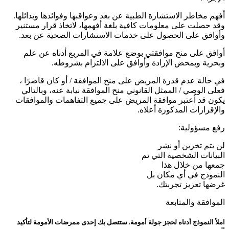
أفهم مخاطر الاستشارة الطبية عن بعد وعواقبها وفوائدها وبدائلها.
وقد حصلت على معلومات كافية بلغة أفهمها، لاتخاذ قرار مستنير
وأوافق على الحصول على خدمات الاستشارات الصحية عن بعد.
أوافق على منح موافقتي بوضع علامة في المربع أدناه عن علم
وبحرية وبمحض الإرادة وأوافق على الالتزام بشروطه.
في حالة عدم قدرة المريض على منح الموافقة / أو كان قاصرًا ،
فعلى الوصي / الممثل القانوني منح الموافقة نيابة عنه، وبالتالي
يكون قد اُعتبر موافقة المريض على جميع التفاهمات والموافقات
والإقرارات المذكورة أعلاه.
رفع مسؤولية:
لن يتم تخزين أو نشر
البيانات الشخصية التي تم
جمعها من خلال هذا
النموذج في أي مكان بل
غرضها تعزيز تجربتك.
الموافقة والمتابعة
املأ النموذج أدناه لحجز جولة أمومة. ستتصل بك إحدى ممرضات الأمومة لتأكيد