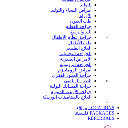
التوليد
أمراض النساء والتوليد
الأورام
طب العيون
جراحة العظام
اليد والرسغ
جراحة عظام الأطفال
طب الأطفال
العلاج الطبيعي
الجراحة التجميلية
الأمراض الصدرية
الجراحة الروبوتية
أمراض الروماتيزم
جراحة العمود الفقري
الطب الرياضي
جراحة المسالك البولية
جراحة الأوعية الدموية
العلاج بالفيتامينات الوريديّة
LOCATIONS
مواقع
PACKAGES
فلسفتنا
REFERRALS