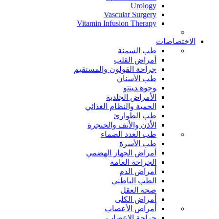
Urology
Vascular Surgery
Vitamin Infusion Therapy
الاختصاصات
طب السمنة
أمراض القلب
جراحة القولون والمستقيم
طب الأسنان
ﻮﺟﻮﻫ ﺪﻴﻨﺗﻭ
الأمراض الجلدية
الحمية والنظام الغذائي
طب الطوارئ
الأذن والأنف والحنجرة
طب الغدد الصماء
طب الأسرة
أمراض الجهاز الهضمي
الجراحة العامة
أمراض الدم
الطب الباطني
صحة العقل
أمراض الكلى
أمراض الأعصاب
جراحة الاعصاب