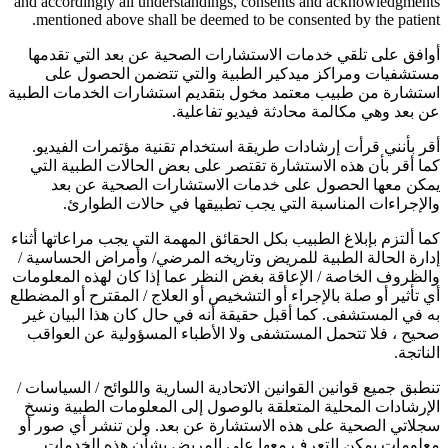
and accordingly all understandings, consents and acknowledgments
mentioned above shall be deemed to be consented by the patient.
أوافق على تلقي خدمات الاستشارات الصحية عن بعد التي تقدمها
مستشفيات ومراكز ميدكير الطبية والتي تتضمن الحصول على
استشارة من طبيب معتمد مخول بتقديم استشارات الخدمات الطبية
عن بعد وهي مكالمة محادثة فيديو تفاعلية.
أقر بأنني قرأت إرشادات طريقة استخدام تقنية مؤتمرات الفيديو.
كما أقر بأن هذه الاستشارة تقتصر على بعض الحالات الطبية التي
يمكن معها الحصول على خدمات الاستشارات الصحية عن بعد
والإجراءات المناسبة التي يجب تطبيقها في حالات الطوارئ.
كما ألتزم بإبلاغ الطبيب بكل الحقائق المهمة التي يجب مراعاتها أثناء
إدارة الحالة الطبية للمريض وتاريخه المرضي/ وأمراض الحساسية /
والظروف الخاصة / الإعاقة بغض النظر عما إذا كان لهذه المعلومات
أي تأثير أو صلة بالإجراء أو التشخيص أو العلاج / المقترح أو المضطلع
به في المستشفى. كما أقبل حقيقة أنه في حال كان هذا البيان غير
صحيح ، فلا تتحمل المستشفى ولا الأطباء المسؤولية عن العواقب
الناتجة.
تنطبق جميع قوانين القوانين الاتحادية السارية واللوائح / السياسات /
الإرشادات المحلية المتعلقة بالوصول إلى المعلومات الطبية ونسخ
سجلاتي الصحية على هذه الاستشارة عن بعد. ولن تنشر أي صور أو
معلومات يمكن التعرف معها على المريض بشأن هذه الخدمات