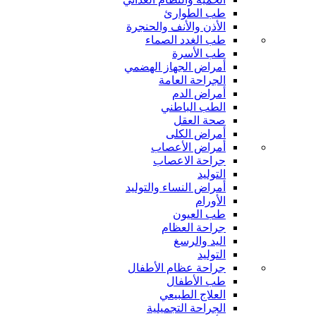
طب الطوارئ
الأذن والأنف والحنجرة
طب الغدد الصماء
طب الأسرة
أمراض الجهاز الهضمي
الجراحة العامة
أمراض الدم
الطب الباطني
صحة العقل
أمراض الكلى
أمراض الأعصاب
جراحة الاعصاب
التوليد
أمراض النساء والتوليد
الأورام
طب العيون
جراحة العظام
اليد والرسغ
التوليد
جراحة عظام الأطفال
طب الأطفال
العلاج الطبيعي
الجراحة التجميلية