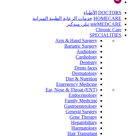
الأطباء
DOCTORS
خدمات الرعاية الطبية المنزلية
HOMECARE
تيلي ميدكير
teleMEDCARE
Chronic Care
SPECIALITIES
Arm & Hand Surgery
Bariatric Surgery
Audiology
Cardiology
Dentistry
Dento faces
Dermatology
Diet & Nutrition
Emergency Medicine
Ear, Nose & Throat (ENT)
Endocrinology
Family Medicine
Gastroenterology
General Surgery
Gene Therapy
Hepatobiliary
Haematology
Hair Transplant