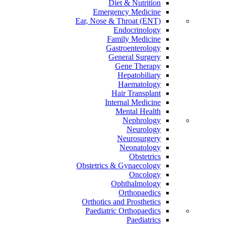
Diet & Nutrition
Emergency Medicine
Ear, Nose & Throat (ENT)
Endocrinology
Family Medicine
Gastroenterology
General Surgery
Gene Therapy
Hepatobiliary
Haematology
Hair Transplant
Internal Medicine
Mental Health
Nephrology
Neurology
Neurosurgery
Neonatology
Obstetrics
Obstetrics & Gynaecology
Oncology
Ophthalmology
Orthopaedics
Orthotics and Prosthetics
Paediatric Orthopaedics
Paediatrics