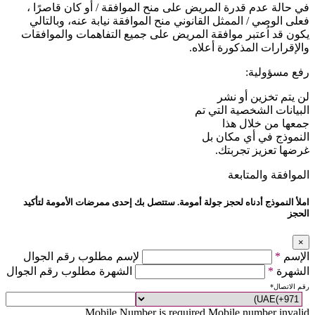
في حالة عدم قدرة المريض على منح الموافقة / أو كان قاصرًا ،
فعلى الوصي / الممثل القانوني منح الموافقة نيابة عنه، وبالتالي
يكون قد اُعتبر موافقة المريض على جميع التفاهمات والموافقات
والإقرارات المذكورة أعلاه.
رفع مسؤولية:
لن يتم تخزين أو نشر
البيانات الشخصية التي تم
جمعها من خلال هذا
النموذج في أي مكان بل
غرضها تعزيز تجربتك.
الموافقة والمتابعة
املأ النموذج أدناه لحجز جولة أمومة. ستتصل بك إحدى ممرضات الأمومة لتأكيد
الحجز
×
لإسم مطلوب رقم الجوال
*
الإسم
الشهرة مطلوب رقم الجوال
*
الشهرة
*
رقم الاتصال
Mobile Number is required
Mobile number invalid