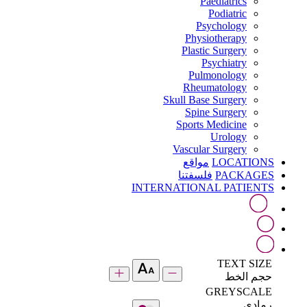
Paediatrics
Podiatric
Psychology
Physiotherapy
Plastic Surgery
Psychiatry
Pulmonology
Rheumatology
Skull Base Surgery
Spine Surgery
Sports Medicine
Urology
Vascular Surgery
مواقع
LOCATIONS
فلسفتنا
PACKAGES
INTERNATIONAL PATIENTS
TEXT SIZE
حجم الخط
GREYSCALE
رمادي