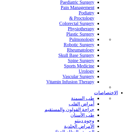
Paediatric Surgery
Pain Management
Podiatry
Proctology &
Colorectal Surgery
Physiotherapy
Plastic Surgery
Pulmonology
Robotic Surgery
Rheumatology
Skull Base Surgery
Spine Surgery
Sports Medicine
Urology
Vascular Surgery
Vitamin Infusion Therapy
الاختصاصات
طب السمنة
أمراض القلب
جراحة القولون والمستقيم
طب الأسنان
وجوه دينتو
الأمراض الجلدية
الحمية والنظام الغذائي