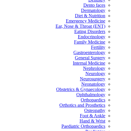
Dento faces
Dermatology
Diet & Nutrition
Emergency Medicine
Ear, Nose & Throat (ENT)
Eating Disorders
Endocrinology
Family Medicine
Fertility
Gastroenterology
General Surgery
Internal Medicine
Nephrology
Neurology
Neurosurgery
Neonatology
Obstetrics & Gynaecology
Ophthalmology
Orthopaedics
Orthotics and Prosthetics
Osteopathy
Foot & Ankle
Hand & Wrist
Paediatric Orthopaedics