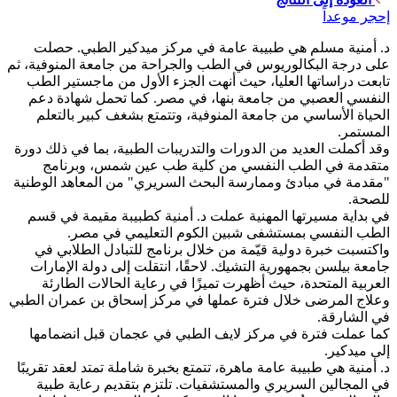
إحجر موعداً
د. أمنية مسلم هي طبيبة عامة في مركز ميدكير الطبي. حصلت
على درجة البكالوريوس في الطب والجراحة من جامعة المنوفية، ثم
تابعت دراساتها العليا، حيث أنهت الجزء الأول من ماجستير الطب
النفسي العصبي من جامعة بنها، في مصر. كما تحمل شهادة دعم
الحياة الأساسي من جامعة المنوفية، وتتمتع بشغف كبير بالتعلم
المستمر.
وقد أكملت العديد من الدورات والتدريبات الطبية، بما في ذلك دورة
متقدمة في الطب النفسي من كلية طب عين شمس، وبرنامج
"مقدمة في مبادئ وممارسة البحث السريري" من المعاهد الوطنية
للصحة.
في بداية مسيرتها المهنية عملت د. أمنية كطبيبة مقيمة في قسم
الطب النفسي بمستشفى شبين الكوم التعليمي في مصر.
واكتسبت خبرة دولية قيّمة من خلال برنامج للتبادل الطلابي في
جامعة بيلسن بجمهورية التشيك. لاحقًا، انتقلت إلى دولة الإمارات
العربية المتحدة، حيث أظهرت تميزًا في رعاية الحالات الطارئة
وعلاج المرضى خلال فترة عملها في مركز إسحاق بن عمران الطبي
في الشارقة.
كما عملت فترة في مركز لايف الطبي في عجمان قبل انضمامها
إلى ميدكير.
د. أمنية هي طبيبة عامة ماهرة، تتمتع بخبرة شاملة تمتد لعقد تقريبًا
في المجالين السريري والمستشفيات. تلتزم بتقديم رعاية طبية