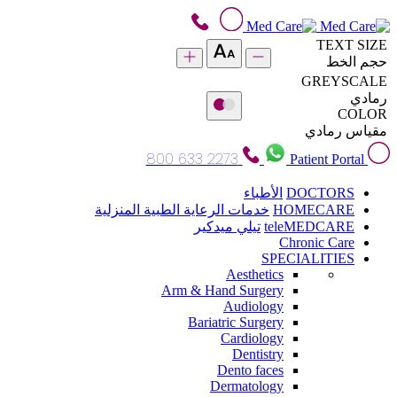
TEXT SIZE
حجم الخط
GREYSCALE
رمادي
COLOR
مقياس رمادي
800 633 2273
Patient Portal
DOCTORS
الأطباء
HOMECARE
خدمات الرعاية الطبية المنزلية
teleMEDCARE
تيلي ميدكير
Chronic Care
SPECIALITIES
Aesthetics
Arm & Hand Surgery
Audiology
Bariatric Surgery
Cardiology
Dentistry
Dento faces
Dermatology