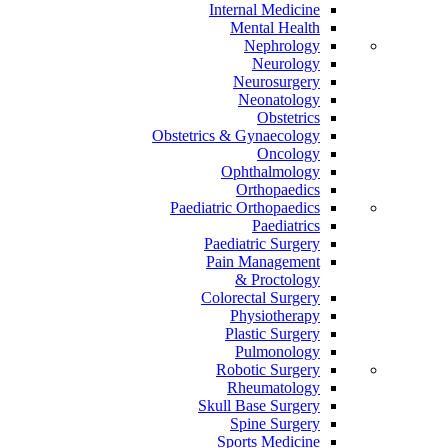
Internal Medicine
Mental Health
Nephrology
Neurology
Neurosurgery
Neonatology
Obstetrics
Obstetrics & Gynaecology
Oncology
Ophthalmology
Orthopaedics
Paediatric Orthopaedics
Paediatrics
Paediatric Surgery
Pain Management
Proctology &
Colorectal Surgery
Physiotherapy
Plastic Surgery
Pulmonology
Robotic Surgery
Rheumatology
Skull Base Surgery
Spine Surgery
Sports Medicine