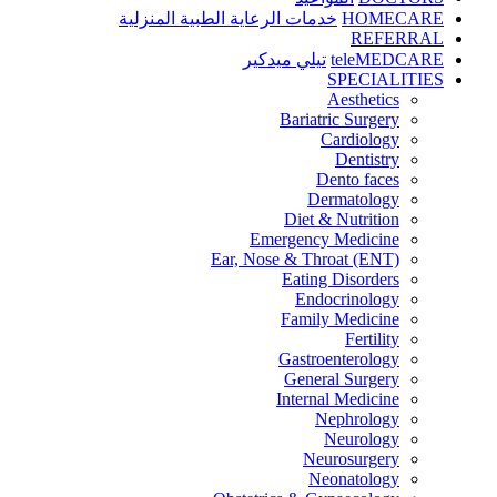
HOMECARE
خدمات الرعاية الطبية المنزلية
REFERRAL
teleMEDCARE
تيلي ميدكير
SPECIALITIES
Aesthetics
Bariatric Surgery
Cardiology
Dentistry
Dento faces
Dermatology
Diet & Nutrition
Emergency Medicine
Ear, Nose & Throat (ENT)
Eating Disorders
Endocrinology
Family Medicine
Fertility
Gastroenterology
General Surgery
Internal Medicine
Nephrology
Neurology
Neurosurgery
Neonatology