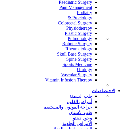
Paediatric Surgery
Pain Management
Podiatry
Proctology &
Colorectal Surgery
Physiotherapy
Plastic Surgery
Pulmonology
Robotic Surgery
Rheumatology
Skull Base Surgery
Spine Surgery
Sports Medicine
Urology
Vascular Surgery
Vitamin Infusion Therapy
الاختصاصات
طب السمنة
أمراض القلب
جراحة القولون والمستقيم
طب الأسنان
وجوه دينتو
الأمراض الجلدية
الحمية والنظام الغذائي