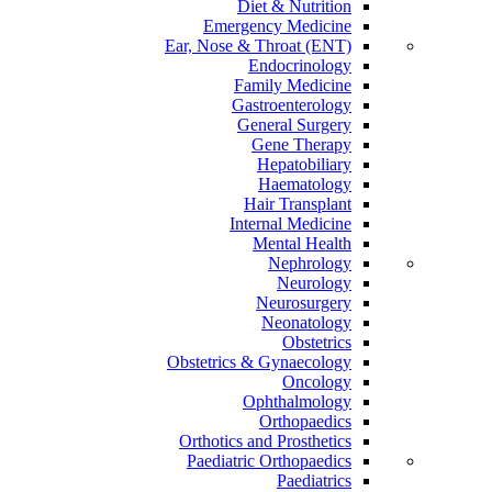
Diet & Nutrition
Emergency Medicine
Ear, Nose & Throat (ENT)
Endocrinology
Family Medicine
Gastroenterology
General Surgery
Gene Therapy
Hepatobiliary
Haematology
Hair Transplant
Internal Medicine
Mental Health
Nephrology
Neurology
Neurosurgery
Neonatology
Obstetrics
Obstetrics & Gynaecology
Oncology
Ophthalmology
Orthopaedics
Orthotics and Prosthetics
Paediatric Orthopaedics
Paediatrics