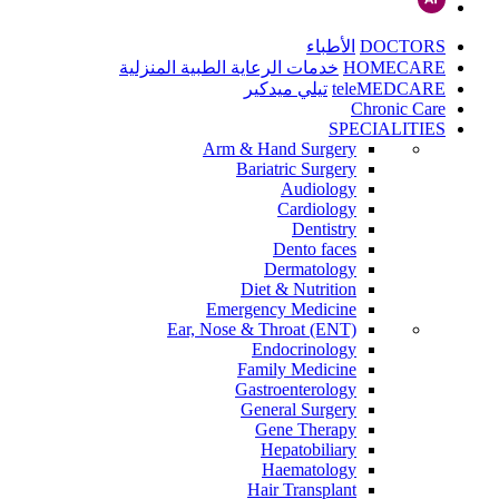
DOCTORS
الأطباء
HOMECARE
خدمات الرعاية الطبية المنزلية
teleMEDCARE
تيلي ميدكير
Chronic Care
SPECIALITIES
Arm & Hand Surgery
Bariatric Surgery
Audiology
Cardiology
Dentistry
Dento faces
Dermatology
Diet & Nutrition
Emergency Medicine
Ear, Nose & Throat (ENT)
Endocrinology
Family Medicine
Gastroenterology
General Surgery
Gene Therapy
Hepatobiliary
Haematology
Hair Transplant