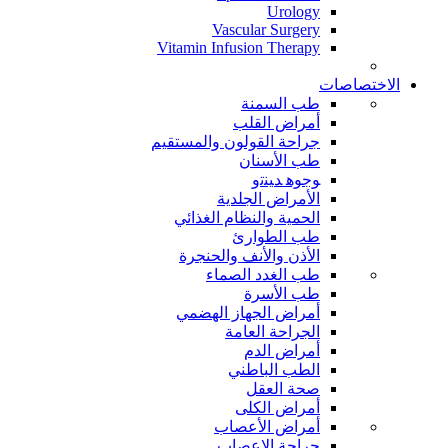
Urology
Vascular Surgery
Vitamin Infusion Therapy
الاختصاصات
طب السمنة
أمراض القلب
جراحة القولون والمستقيم
طب الأسنان
ﻮﺟﻮﻫ ﺪﻴﻨﺗﻭ
الأمراض الجلدية
الحمية والنظام الغذائي
طب الطوارئ
الأذن والأنف والحنجرة
طب الغدد الصماء
طب الأسرة
أمراض الجهاز الهضمي
الجراحة العامة
أمراض الدم
الطب الباطني
صحة العقل
أمراض الكلى
أمراض الأعصاب
جراحة الاعصاب