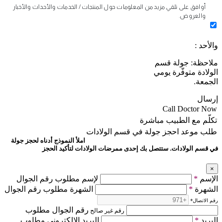
أوافق على تلقي مزيد من المعلومات حول المنتجات / الخدمات والأحداث والأخبار
والعروض.
والأحد :
ملاحظة: جولة قسم
الولادة متوفّرة يومي
الجمعة.
إرسال
Call Doctor Now
تكلّم مع الطبيب مباشرة
طلب موعد
احجز جولة في قسم الولادات
املأ النموذج أدناه لحجز جولة
في قسم الولادات. ستتصل بك إحدى ممرضات الولادات لتأكيد الحجز
×
الإسم
*
لإسم مطلوب رقم الجوال
الشهرة
*
الشهرة مطلوب رقم الجوال
رقم الاتصال
*
رقم الجوال مطلوب
رقم غير صالح
البريد
*
البريد الالكتروني مطلوب