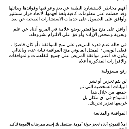
أفهم مخاطر الاستشارة الطبية عن بعد وعواقبها وفوائدها وبدائلها.
وقد حصلت على معلومات كافية بلغة أفهمها، لاتخاذ قرار مستنير
وأوافق على الحصول على خدمات الاستشارات الصحية عن بعد.
أوافق على منح موافقتي بوضع علامة في المربع أدناه عن علم
وبحرية وبمحض الإرادة وأوافق على الالتزام بشروطه.
في حالة عدم قدرة المريض على منح الموافقة / أو كان قاصرًا ،
فعلى الوصي / الممثل القانوني منح الموافقة نيابة عنه، وبالتالي
يكون قد اُعتبر موافقة المريض على جميع التفاهمات والموافقات
والإقرارات المذكورة أعلاه.
رفع مسؤولية:
لن يتم تخزين أو نشر
البيانات الشخصية التي تم
جمعها من خلال هذا
النموذج في أي مكان بل
غرضها تعزيز تجربتك.
الموافقة والمتابعة
املأ النموذج أدناه لحجز جولة أمومة. ستتصل بك إحدى ممرضات الأمومة لتأكيد
الحجز