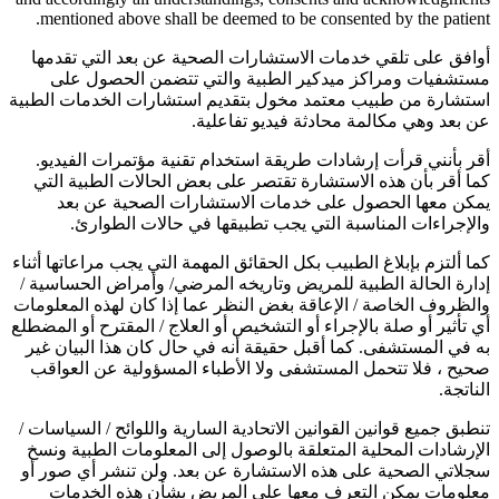
mentioned above shall be deemed to be consented by the patient.
أوافق على تلقي خدمات الاستشارات الصحية عن بعد التي تقدمها
مستشفيات ومراكز ميدكير الطبية والتي تتضمن الحصول على
استشارة من طبيب معتمد مخول بتقديم استشارات الخدمات الطبية
عن بعد وهي مكالمة محادثة فيديو تفاعلية.
أقر بأنني قرأت إرشادات طريقة استخدام تقنية مؤتمرات الفيديو.
كما أقر بأن هذه الاستشارة تقتصر على بعض الحالات الطبية التي
يمكن معها الحصول على خدمات الاستشارات الصحية عن بعد
والإجراءات المناسبة التي يجب تطبيقها في حالات الطوارئ.
كما ألتزم بإبلاغ الطبيب بكل الحقائق المهمة التي يجب مراعاتها أثناء
إدارة الحالة الطبية للمريض وتاريخه المرضي/ وأمراض الحساسية /
والظروف الخاصة / الإعاقة بغض النظر عما إذا كان لهذه المعلومات
أي تأثير أو صلة بالإجراء أو التشخيص أو العلاج / المقترح أو المضطلع
به في المستشفى. كما أقبل حقيقة أنه في حال كان هذا البيان غير
صحيح ، فلا تتحمل المستشفى ولا الأطباء المسؤولية عن العواقب
الناتجة.
تنطبق جميع قوانين القوانين الاتحادية السارية واللوائح / السياسات /
الإرشادات المحلية المتعلقة بالوصول إلى المعلومات الطبية ونسخ
سجلاتي الصحية على هذه الاستشارة عن بعد. ولن تنشر أي صور أو
معلومات يمكن التعرف معها على المريض بشأن هذه الخدمات