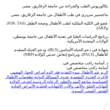
بكالوريوس الطب والجراحة من جامعة الزقازيق، مصر،
ماجستير سريري في طب الأطفال من جامعة الزقازيق، مصر،
عضو في الكلية الملكية لطب الأطفال وصحة الطفل (FOP، TAS،
وAKP)،
برنامج الدراسات العليا في تغذية الأطفال من جامعة بوسطن،
الولايات المتحدة الأمريكية،
شهادة في دعم الحياة الأساسي (BLS)، ودعم الحياة المتقدم
للأطفال (PALS)، وبرنامج إنعاش حديثي الولادة (NRP)
د. أسامة راغب متخصص في:
أسامة راغب متخصص في:
الربو عند الأطفال
سوء التغذية
فقر الدم
أمراض الجهاز الهضمي
الأخرى
العدوى التنفسية
عدوى المسالك البولية
تطعيمات الأطفال
الحساسية
متابعة النمو والتطور
الرعاية الروتينية لحديثي الولادة
التهابات الحلق والأنف والأذن
الالتهابات الجلدية
الأمراض الحادة
الفحص الصحي السنوي