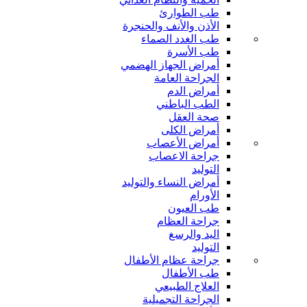
طب الطوارئ
الأذن والأنف والحنجرة
طب الغدد الصماء
طب الأسرة
أمراض الجهاز الهضمي
الجراحة العامة
أمراض الدم
الطب الباطني
صحة العقل
أمراض الكلى
أمراض الأعصاب
جراحة الاعصاب
التوليد
أمراض النساء والتوليد
الأورام
طب العيون
جراحة العظام
اليد والرسغ
التوليد
جراحة عظام الأطفال
طب الأطفال
العلاج الطبيعي
الجراحة التجميلية