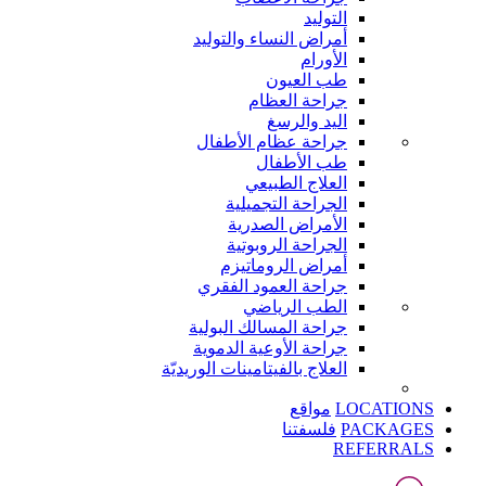
التوليد
أمراض النساء والتوليد
الأورام
طب العيون
جراحة العظام
اليد والرسغ
جراحة عظام الأطفال
طب الأطفال
العلاج الطبيعي
الجراحة التجميلية
الأمراض الصدرية
الجراحة الروبوتية
أمراض الروماتيزم
جراحة العمود الفقري
الطب الرياضي
جراحة المسالك البولية
جراحة الأوعية الدموية
العلاج بالفيتامينات الوريديّة
LOCATIONS
مواقع
PACKAGES
فلسفتنا
REFERRALS