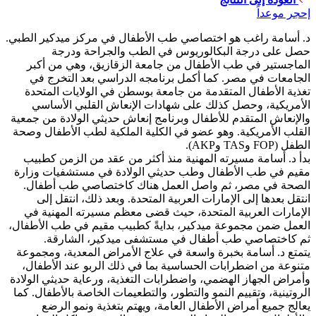
إحجر موعداً
د. أسامة راغب هو اختصاصي طب الأطفال في مركز ميدكير الطبي.
حصل على درجة البكالوريوس في الطب والجراحة ودرجة
الماجستير في طب الأطفال من جامعة الزقازيق، وهي من أكبر
الجامعات في مصر. كما أكمل برنامجه الدراسي بعد التخرج في
تغذية الأطفال المتقدمة من جامعة بوسطن في الولايات المتحدة
الأمريكية، وحصل كذلك على شهادات الإنعاش القلبي الأساسي
والإنعاش المتقدم للأطفال وبرنامج إنعاش حديثي الولادة من جمعية
القلب الأمريكية. وهو عضو في الكلية الملكية لطب الأطفال وصحة
الطفل (FOP وTAS وAKP).
بدأ د. أسامة مسيرته المهنية منذ أكثر من عقد من الزمن كطبيب
مقيم في طب الأطفال وطب حديثي الولادة في مستشفيات وزارة
الصحة في مصر، ثم واصل العمل هناك كاختصاصي طب أطفال.
انتقل بعدها إلى الإمارات العربية المتحدة. وبعد ذلك، انتقل إلى
الإمارات العربية المتحدة، حيث قضى معظم مسيرته المهنية في
العمل ضمن مجموعة ميدكير، بدايةً كطبيب مقيم في طب الأطفال،
ثم كاختصاصي طب أطفال في مستشفى ميدكير، الشارقة.
يتمتع د. أسامة بخبرة واسعة في علاج الأمراض المعدية، ومجموعة
متنوعة من اضطرابات الحساسية بما في ذلك الربو عند الأطفال،
وأمراض الجهاز الهضمي، واضطرابات التغذية، ورعاية حديثي الولادة
الروتينية، وتقييم النمو والتطور، والتطعيمات الخاصة بالأطفال. كما
يعالج جميع أمراض الأطفال العامة، ويهتم بتغذية ونمو الرضع