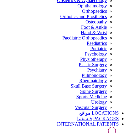
Obstetrics & Gynaecology
Ophthalmology
Orthopaedics
Orthotics and Prosthetics
Osteopathy
Foot & Ankle
Hand & Wrist
Paediatric Orthopaedics
Paediatrics
Podiatric
Psychology
Physiotherapy
Plastic Surgery
Psychiatry
Pulmonology
Rheumatology
Skull Base Surgery
Spine Surgery
Sports Medicine
Urology
Vascular Surgery
LOCATIONS
مواقع
PACKAGES
فلسفتنا
INTERNATIONAL PATIENTS