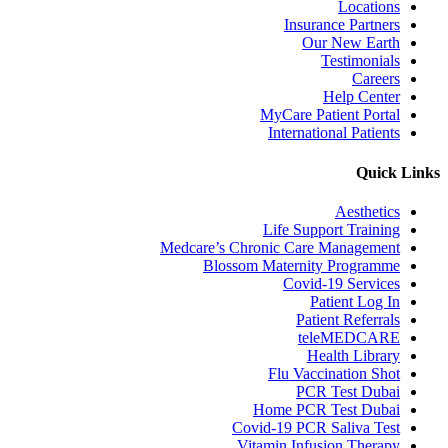
Locations
Insurance Partners
Our New Earth
Testimonials
Careers
Help Center
MyCare Patient Portal
International Patients
Quick Links
Aesthetics
Life Support Training
Medcare’s Chronic Care Management
Blossom Maternity Programme
Covid-19 Services
Patient Log In
Patient Referrals
teleMEDCARE
Health Library
Flu Vaccination Shot
PCR Test Dubai
Home PCR Test Dubai
Covid-19 PCR Saliva Test
Vitamin Infusion Therapy