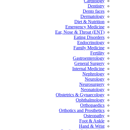
Cardiology
Dentistry
Dento faces
Dermatology
Diet & Nutrition
Emergency Medicine
Ear, Nose & Throat (ENT)
Eating Disorders
Endocrinology
Family Medicine
Fertility
Gastroenterology
General Surgery
Internal Medicine
Nephrology
Neurology
Neurosurgery
Neonatology
Obstetrics & Gynaecology
Ophthalmology
Orthopaedics
Orthotics and Prosthetics
Osteopathy
Foot & Ankle
Hand & Wrist