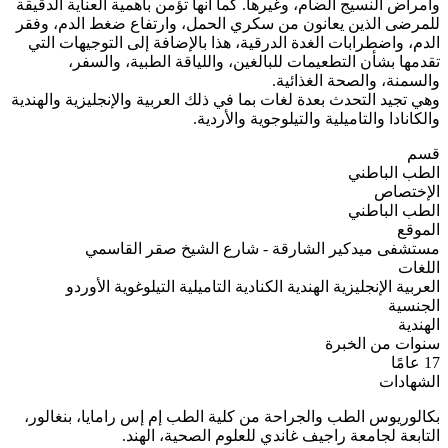
وأمراض النسيج الضام، وغيرها. كما أنها تؤمن بأهمية العناية الدقيقة
للمرضى الذين يعانون من سكري الحمل، وارتفاع ضغط الدم، وفقر
الدم، واضطرابات الغدة الدرقية، هذا بالإضافة إلى التوجيهات التي
تقدمها بشأن التطعيمات للبالغين، واللياقة الطبية، والسفر،
والسمنة، والصحة الغذائية.
وهي تجيد التحدث بعدة لغات بما في ذلك العربية والإنجليزية والهندية
والكانادا والتاميلية والتيلوجوية والأردية.
قسم
الطب الباطني
الإختصاص
الطب الباطني
الموقع
مستشفى ميدكير الشارقة - شارع الشيخ صقر القاسمي
اللغات
العربية
الإنجليزية
الهندية
الكنادية
التاميلية
التيلوغوية
الأوردو
الجنسية
الهندية
سنوات من الخبرة
17 عامًا
الشهادات
بكالوريوس الطب والجراحة من كلية الطب إم إس رامايا، بنغالور،
التابعة لجامعة راجيف غاندي للعلوم الصحية، الهند.