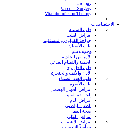
Urology
Vascular Surgery
Vitamin Infusion Therapy
الاختصاصات
طب السمنة
أمراض القلب
جراحة القولون والمستقيم
طب الأسنان
ﻮﺟﻮﻫ ﺪﻴﻨﺗﻭ
الأمراض الجلدية
الحمية والنظام الغذائي
طب الطوارئ
الأذن والأنف والحنجرة
طب الغدد الصماء
طب الأسرة
أمراض الجهاز الهضمي
الجراحة العامة
أمراض الدم
الطب الباطني
صحة العقل
أمراض الكلى
أمراض الأعصاب
جراحة الاعصاب