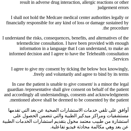
result in adverse drug interaction, allergic reactions or other
judgement errors
I shall not hold the Medcare medical center authorities legally or
financially responsible for any kind of loss or damage sustained by
the procedure.
I understand the risks, consequences, benefits, and alternatives of the
telemedicine consultation. I have been provided with enough
information in a language that I can understand, to make an
informed decision and I agree to have the Telehealth consultation
Services.
I agree to give my consent by ticking the below box knowingly,
freely and voluntarily and agree to bind by its terms.
In case the patient is unable to give consent/ is a minor the legal
guardian /representative shall give consent on behalf of the patient
and accordingly all understandings, consents and acknowledgments
mentioned above shall be deemed to be consented by the patient.
أوافق على تلقي خدمات الاستشارات الصحية عن بعد التي تقدمها
مستشفيات ومراكز ميدكير الطبية والتي تتضمن الحصول على
استشارة من طبيب معتمد مخول بتقديم استشارات الخدمات الطبية
عن بعد وهي مكالمة محادثة فيديو تفاعلية.