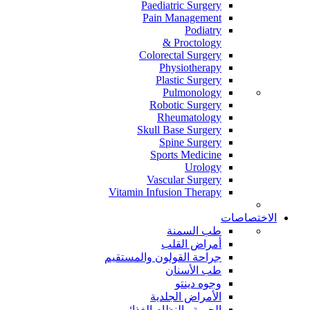
Paediatric Surgery
Pain Management
Podiatry
Proctology &
Colorectal Surgery
Physiotherapy
Plastic Surgery
Pulmonology
Robotic Surgery
Rheumatology
Skull Base Surgery
Spine Surgery
Sports Medicine
Urology
Vascular Surgery
Vitamin Infusion Therapy
الاختصاصات
طب السمنة
أمراض القلب
جراحة القولون والمستقيم
طب الأسنان
وجوه دينتو
الأمراض الجلدية
الحمية والنظام الغذائي