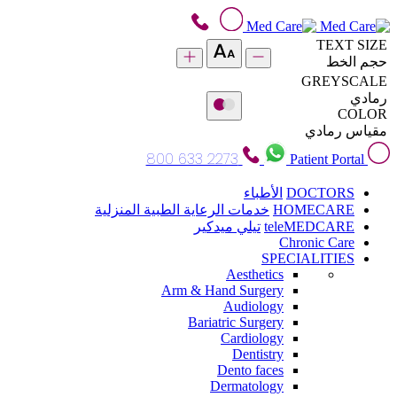
TEXT SIZE
حجم الخط
GREYSCALE
رمادي
COLOR
مقياس رمادي
800 633 2273
Patient Portal
DOCTORS
الأطباء
HOMECARE
خدمات الرعاية الطبية المنزلية
teleMEDCARE
تيلي ميدكير
Chronic Care
SPECIALITIES
Aesthetics
Arm & Hand Surgery
Audiology
Bariatric Surgery
Cardiology
Dentistry
Dento faces
Dermatology