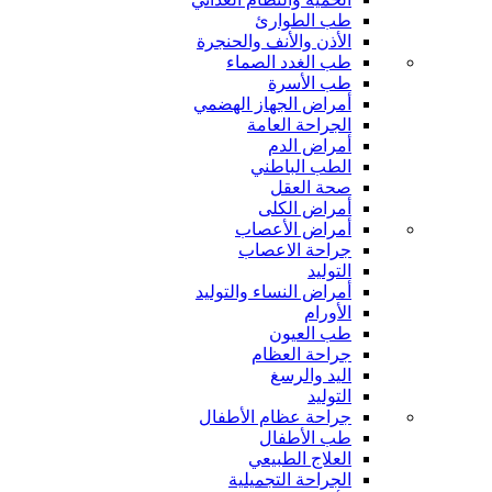
طب الطوارئ
الأذن والأنف والحنجرة
طب الغدد الصماء
طب الأسرة
أمراض الجهاز الهضمي
الجراحة العامة
أمراض الدم
الطب الباطني
صحة العقل
أمراض الكلى
أمراض الأعصاب
جراحة الاعصاب
التوليد
أمراض النساء والتوليد
الأورام
طب العيون
جراحة العظام
اليد والرسغ
التوليد
جراحة عظام الأطفال
طب الأطفال
العلاج الطبيعي
الجراحة التجميلية