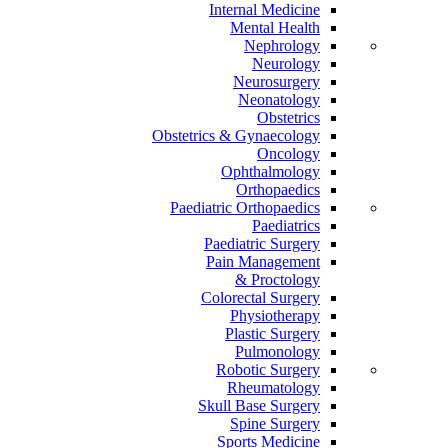
Internal Medicine
Mental Health
Nephrology
Neurology
Neurosurgery
Neonatology
Obstetrics
Obstetrics & Gynaecology
Oncology
Ophthalmology
Orthopaedics
Paediatric Orthopaedics
Paediatrics
Paediatric Surgery
Pain Management
Proctology &
Colorectal Surgery
Physiotherapy
Plastic Surgery
Pulmonology
Robotic Surgery
Rheumatology
Skull Base Surgery
Spine Surgery
Sports Medicine