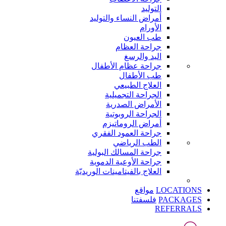
التوليد
أمراض النساء والتوليد
الأورام
طب العيون
جراحة العظام
اليد والرسغ
جراحة عظام الأطفال
طب الأطفال
العلاج الطبيعي
الجراحة التجميلية
الأمراض الصدرية
الجراحة الروبوتية
أمراض الروماتيزم
جراحة العمود الفقري
الطب الرياضي
جراحة المسالك البولية
جراحة الأوعية الدموية
العلاج بالفيتامينات الوريديّة
LOCATIONS
مواقع
PACKAGES
فلسفتنا
REFERRALS