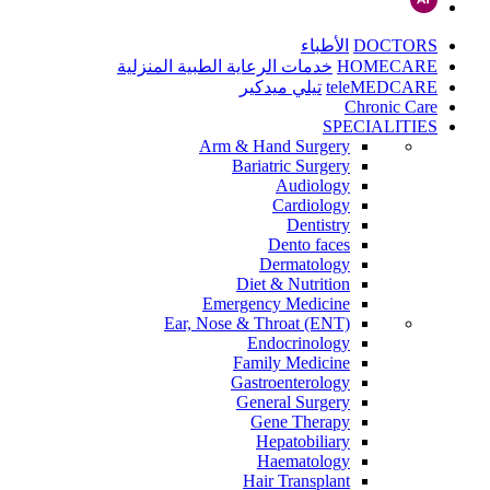
DOCTORS
الأطباء
HOMECARE
خدمات الرعاية الطبية المنزلية
teleMEDCARE
تيلي ميدكير
Chronic Care
SPECIALITIES
Arm & Hand Surgery
Bariatric Surgery
Audiology
Cardiology
Dentistry
Dento faces
Dermatology
Diet & Nutrition
Emergency Medicine
Ear, Nose & Throat (ENT)
Endocrinology
Family Medicine
Gastroenterology
General Surgery
Gene Therapy
Hepatobiliary
Haematology
Hair Transplant