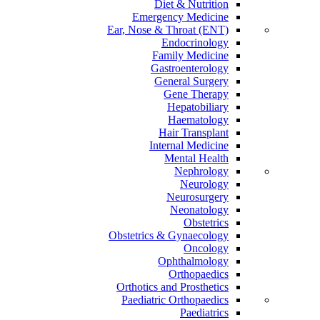
Diet & Nutrition
Emergency Medicine
Ear, Nose & Throat (ENT)
Endocrinology
Family Medicine
Gastroenterology
General Surgery
Gene Therapy
Hepatobiliary
Haematology
Hair Transplant
Internal Medicine
Mental Health
Nephrology
Neurology
Neurosurgery
Neonatology
Obstetrics
Obstetrics & Gynaecology
Oncology
Ophthalmology
Orthopaedics
Orthotics and Prosthetics
Paediatric Orthopaedics
Paediatrics