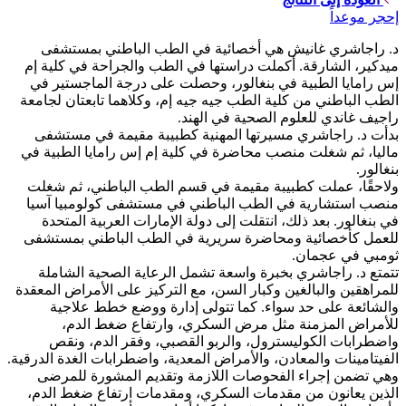
إحجر موعداً
د. راجاشري غانيش هي أخصائية في الطب الباطني بمستشفى
ميدكير، الشارقة. أكملت دراستها في الطب والجراحة في كلية إم
إس رامايا الطبية في بنغالور، وحصلت على درجة الماجستير في
الطب الباطني من كلية الطب جيه جيه إم، وكلاهما تابعتان لجامعة
راجيف غاندي للعلوم الصحية في الهند.
بدأت د. راجاشري مسيرتها المهنية كطبيبة مقيمة في مستشفى
ماليا، ثم شغلت منصب محاضرة في كلية إم إس رامايا الطبية في
بنغالور.
ولاحقًا، عملت كطبيبة مقيمة في قسم الطب الباطني، ثم شغلت
منصب استشارية في الطب الباطني في مستشفى كولومبيا آسيا
في بنغالور. بعد ذلك، انتقلت إلى دولة الإمارات العربية المتحدة
للعمل كأخصائية ومحاضرة سريرية في الطب الباطني بمستشفى
ثومبي في عجمان.
تتمتع د. راجاشري بخبرة واسعة تشمل الرعاية الصحية الشاملة
للمراهقين والبالغين وكبار السن، مع التركيز على الأمراض المعقدة
والشائعة على حد سواء. كما تتولى إدارة ووضع خطط علاجية
للأمراض المزمنة مثل مرض السكري، وارتفاع ضغط الدم،
واضطرابات الكوليسترول، والربو القصبي، وفقر الدم، ونقص
الفيتامينات والمعادن، والأمراض المعدية، واضطرابات الغدة الدرقية.
وهي تضمن إجراء الفحوصات اللازمة وتقديم المشورة للمرضى
الذين يعانون من مقدمات السكري، ومقدمات ارتفاع ضغط الدم،