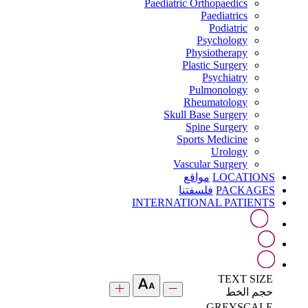
Paediatric Orthopaedics
Paediatrics
Podiatric
Psychology
Physiotherapy
Plastic Surgery
Psychiatry
Pulmonology
Rheumatology
Skull Base Surgery
Spine Surgery
Sports Medicine
Urology
Vascular Surgery
LOCATIONS
مواقع
PACKAGES
فلسفتنا
INTERNATIONAL PATIENTS
TEXT SIZE
حجم الخط
GREYSCALE