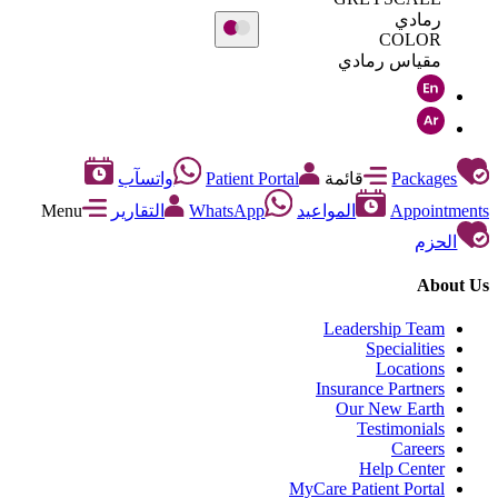
رمادي
COLOR
مقياس رمادي
Packages
قائمة
Patient Portal
واتسآب
Appointments
المواعيد
WhatsApp
التقارير
Menu
الحزم
About Us
Leadership Team
Specialities
Locations
Insurance Partners
Our New Earth
Testimonials
Careers
Help Center
MyCare Patient Portal