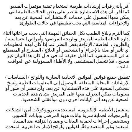
أقر بأنني قرأت إرشادات طريقة استخدام تقنية مؤتمرات الفيديو.
كما أقر بأن هذه الاستشارة تقتصر على بعض الحالات الطبية التي
يمكن معها الحصول على خدمات الاستشارات الصحية عن بعد
والإجراءات المناسبة التي يجب تطبيقها في حالات الطوارئ.
كما ألتزم بإبلاغ الطبيب بكل الحقائق المهمة التي يجب مراعاتها أثناء
إدارة الحالة الطبية للمريض وتاريخه المرضي/ وأمراض الحساسية /
والظروف الخاصة / الإعاقة بغض النظر عما إذا كان لهذه المعلومات
أي تأثير أو صلة بالإجراء أو التشخيص أو العلاج / المقترح أو المضطلع
به في المستشفى. كما أقبل حقيقة أنه في حال كان هذا البيان غير
صحيح ، فلا تتحمل المستشفى ولا الأطباء المسؤولية عن العواقب
الناتجة.
تنطبق جميع قوانين القوانين الاتحادية السارية واللوائح / السياسات /
الإرشادات المحلية المتعلقة بالوصول إلى المعلومات الطبية ونسخ
سجلاتي الصحية على هذه الاستشارة عن بعد. ولن تنشر أي صور أو
معلومات يمكن التعرف معها على المريض بشأن هذه الخدمات
الصحية عن بعد إلى كيانات أخرى دون موافقتي الشخصية.
ستشمل الأنظمة الإلكترونية المستخدمة بروتوكولات أمن الشبكات
والبرمجيات لحماية سرية بيانات هوية المرضى وبيانات التصوير،
وستتضمن إجراءات لحماية البيانات وضمان النزاهة ضد الفساد
المتعمد وغير المتعمد وفقًا لقوانين ولوائح الإمارات العربية المتحدة.