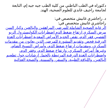
دكتوراه في الطب الباطني من كلية الطب جيه جيه إم، التابعة
لجامعة راجيف غاندي للعلوم الصحية، الهند.
د. راجاشري غانيش متخصص في:
راجاشري غانيش متخصص في:
الرعاية الصحية الشاملة للمرضى المراهقين والبالغين وكبار السن
مرض السكري
ارتفاع ضغط الدم
اضطرابات الكوليسترول
الربو
القصبي
فقر الدم، نقص الحديد
الأمراض المعدية
اضطرابات الغدة
الدرقية
فحص وتقديم المشورة للمرضى الذين يعانون من مقدمات
السكري، ومقدمات ارتفاع ضغط الدم، وأمراض النسيج الضام،
وغيرها.
أمراض السكري، وارتفاع ضغط الدم، وفقر الدم،
واضطرابات الغدة الدرقية المرتبطة بالحمل
إرشادات حول تطعيم
البالغين، واللياقة الطبية، والسفر، والسمنة، والصحة الغذائية