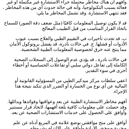
وأفهم أن هناك مخاطر محتملة جراء الاستشارة غير مكتملة أو غير
فعالة بسبب التكنولوجيا، وأنه في حالة حدوث أي من هذه المخاطر ،
فقد تنتهي الاستشارة. وقد تشمل المخاطر ما يلي:
قد لا يكون توصيل المعلومات كافيًا (مثل ضعف دقة الصور) للسماح
باتخاذ القرار المناسب من قبل الطبيب المعالج
ب. قد تحدث تأخيرات في التقييم الطبي والعلاج بسبب عيوب
الأدوات أو فشلها. ج. في حالات نادرة، قد يفشل بروتوكول الأمان
مما ينتج عنه خرق لخصوصية المعلومات الطبية الشخصية.
في حالات نادرة ، قد يؤدي عدم الوصول إلى السجلات الصحية
الكاملة إلى تفاعل دوائي سلبي أو تفاعلات الحساسية أو أخطاء
أخرى في سوء التقدير.
اعفي سلطات مركز ميدكير الطبي من المسؤولية القانونية أو
المالية عن أي نوع من الخسارة أو الضرر الذي تتكبد نتيجة هذا
الإجراء.
أفهم مخاطر الاستشارة الطبية عن بعد وعواقبها وفوائدها وبدائلها.
وقد حصلت على معلومات كافية بلغة أفهمها، لاتخاذ قرار مستنير
وأوافق على الحصول على خدمات الاستشارات الصحية عن بعد.
أوافق على منح موافقتي بوضع علامة في المربع أدناه عن علم
وبحرية وبمحض الإرادة وأوافق على الالتزام بشروطه.