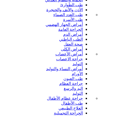
طب الطوارئ
الأذن والأنف والحنجرة
طب الغدد الصماء
طب الأسرة
أمراض الجهاز الهضمي
الجراحة العامة
أمراض الدم
الطب الباطني
صحة العقل
أمراض الكلى
أمراض الأعصاب
جراحة الاعصاب
التوليد
أمراض النساء والتوليد
الأورام
طب العيون
جراحة العظام
اليد والرسغ
التوليد
جراحة عظام الأطفال
طب الأطفال
العلاج الطبيعي
الجراحة التجميلية