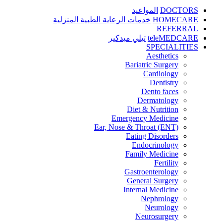
DOCTORS
المواعيد
HOMECARE
خدمات الرعاية الطبية المنزلية
REFERRAL
teleMEDCARE
تيلي ميدكير
SPECIALITIES
Aesthetics
Bariatric Surgery
Cardiology
Dentistry
Dento faces
Dermatology
Diet & Nutrition
Emergency Medicine
Ear, Nose & Throat (ENT)
Eating Disorders
Endocrinology
Family Medicine
Fertility
Gastroenterology
General Surgery
Internal Medicine
Nephrology
Neurology
Neurosurgery