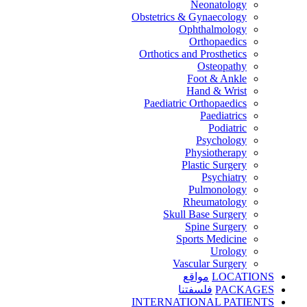
Neonatology
Obstetrics & Gynaecology
Ophthalmology
Orthopaedics
Orthotics and Prosthetics
Osteopathy
Foot & Ankle
Hand & Wrist
Paediatric Orthopaedics
Paediatrics
Podiatric
Psychology
Physiotherapy
Plastic Surgery
Psychiatry
Pulmonology
Rheumatology
Skull Base Surgery
Spine Surgery
Sports Medicine
Urology
Vascular Surgery
LOCATIONS
مواقع
PACKAGES
فلسفتنا
INTERNATIONAL PATIENTS