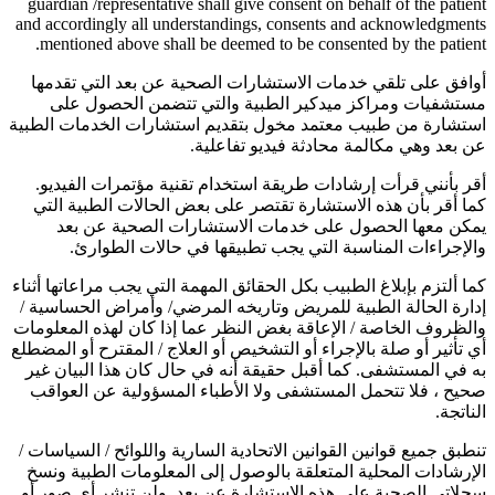
guardian /representative shall give consent on behalf of the patient
and accordingly all understandings, consents and acknowledgments
mentioned above shall be deemed to be consented by the patient.
أوافق على تلقي خدمات الاستشارات الصحية عن بعد التي تقدمها
مستشفيات ومراكز ميدكير الطبية والتي تتضمن الحصول على
استشارة من طبيب معتمد مخول بتقديم استشارات الخدمات الطبية
عن بعد وهي مكالمة محادثة فيديو تفاعلية.
أقر بأنني قرأت إرشادات طريقة استخدام تقنية مؤتمرات الفيديو.
كما أقر بأن هذه الاستشارة تقتصر على بعض الحالات الطبية التي
يمكن معها الحصول على خدمات الاستشارات الصحية عن بعد
والإجراءات المناسبة التي يجب تطبيقها في حالات الطوارئ.
كما ألتزم بإبلاغ الطبيب بكل الحقائق المهمة التي يجب مراعاتها أثناء
إدارة الحالة الطبية للمريض وتاريخه المرضي/ وأمراض الحساسية /
والظروف الخاصة / الإعاقة بغض النظر عما إذا كان لهذه المعلومات
أي تأثير أو صلة بالإجراء أو التشخيص أو العلاج / المقترح أو المضطلع
به في المستشفى. كما أقبل حقيقة أنه في حال كان هذا البيان غير
صحيح ، فلا تتحمل المستشفى ولا الأطباء المسؤولية عن العواقب
الناتجة.
تنطبق جميع قوانين القوانين الاتحادية السارية واللوائح / السياسات /
الإرشادات المحلية المتعلقة بالوصول إلى المعلومات الطبية ونسخ
سجلاتي الصحية على هذه الاستشارة عن بعد. ولن تنشر أي صور أو