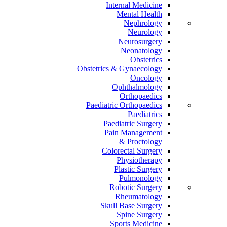
Internal Medicine
Mental Health
Nephrology
Neurology
Neurosurgery
Neonatology
Obstetrics
Obstetrics & Gynaecology
Oncology
Ophthalmology
Orthopaedics
Paediatric Orthopaedics
Paediatrics
Paediatric Surgery
Pain Management
Proctology &
Colorectal Surgery
Physiotherapy
Plastic Surgery
Pulmonology
Robotic Surgery
Rheumatology
Skull Base Surgery
Spine Surgery
Sports Medicine