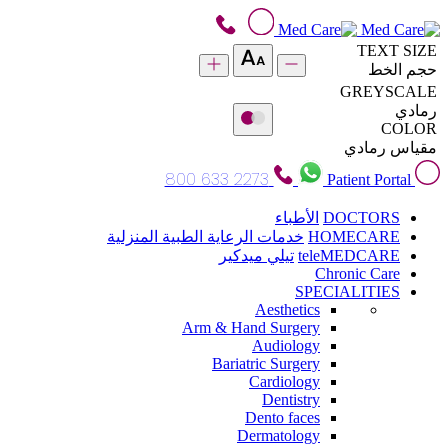
TEXT SIZE
حجم الخط
GREYSCALE
رمادي
COLOR
مقياس رمادي
800 633 2273
Patient Portal
DOCTORS
الأطباء
HOMECARE
خدمات الرعاية الطبية المنزلية
teleMEDCARE
تيلي ميدكير
Chronic Care
SPECIALITIES
Aesthetics
Arm & Hand Surgery
Audiology
Bariatric Surgery
Cardiology
Dentistry
Dento faces
Dermatology