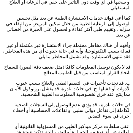
أو سحبها في أي وقت دون التأثير على حقي في الرعاية أو العلاج
المستقبلي
كما أعي فوائد خدمات الاستشارة الطبية عن بعد مثل تحسين
الوصول إلى الرعاية الطبية من خلال تمكين المريض من البقاء في
منزله ، وتقييم طبي أكثر كفاءة والحصول على الخبرة من أخصائي
عن بعد.
وأفهم أن هناك مخاطر محتملة جراء الاستشارة غير مكتملة أو غير
فعالة بسبب التكنولوجيا، وأنه في حالة حدوث أي من هذه المخاطر ،
فقد تنتهي الاستشارة. وقد تشمل المخاطر ما يلي:
قد لا يكون توصيل المعلومات كافيًا (مثل ضعف دقة الصور) للسماح
باتخاذ القرار المناسب من قبل الطبيب المعالج
ب. قد تحدث تأخيرات في التقييم الطبي والعلاج بسبب عيوب
الأدوات أو فشلها. ج. في حالات نادرة، قد يفشل بروتوكول الأمان
مما ينتج عنه خرق لخصوصية المعلومات الطبية الشخصية.
في حالات نادرة ، قد يؤدي عدم الوصول إلى السجلات الصحية
الكاملة إلى تفاعل دوائي سلبي أو تفاعلات الحساسية أو أخطاء
أخرى في سوء التقدير.
اعفي سلطات مركز ميدكير الطبي من المسؤولية القانونية أو
المالية عن أي نوع من الخسارة أو الضرر الذي تتكبد نتيجة هذا