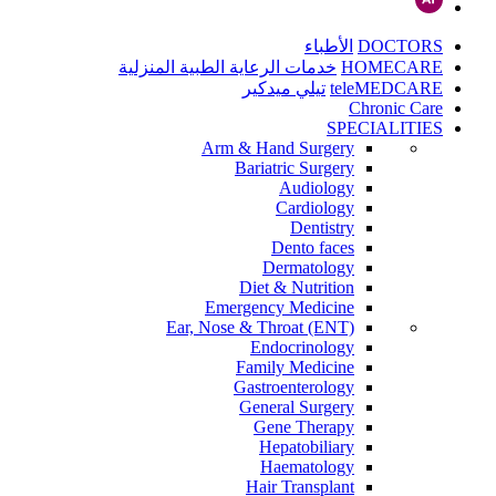
DOCTORS
الأطباء
HOMECARE
خدمات الرعاية الطبية المنزلية
teleMEDCARE
تيلي ميدكير
Chronic Care
SPECIALITIES
Arm & Hand Surgery
Bariatric Surgery
Audiology
Cardiology
Dentistry
Dento faces
Dermatology
Diet & Nutrition
Emergency Medicine
Ear, Nose & Throat (ENT)
Endocrinology
Family Medicine
Gastroenterology
General Surgery
Gene Therapy
Hepatobiliary
Haematology
Hair Transplant