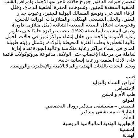
تتضمن خبرات الدكتور جورج حالات تأخر نمو الأجنة، وأمراض القلب
الخلقية المعقدة للجنين، وتشوهات الحفرة الخلفية للدماغ، وخلل
الرفاء النخاعي، وتوسع المسالك البولية للجنين، وعيوب جدار
البطن، والخلل التنسجي الهيكلي، والمتلازمات الوراثية للجنين،
وفحوصات اختلال الصيغة الصبغية الشائعة (مثل متلازمة داون)،
وطيف المشيمة الملتصقة (PAS). ينصب تركيزه حاليًا على تطوير
رعاية الأمومة والأجنة من خلال إنشاء مراكز تميز في حالات الحمل
عالية الخطورة وطب الفترة المحيطة بالولادة. وتتمثل رؤيته طويلة
المدى في إنشاء مراكز رعاية متكاملة وعالية الجودة تقدم إدارة
شاملة من مرحلة الإخصاب حتى الولادة، مدفوعة ببروتوكولات قائمة
على الأدلة العلمية ورعاية إنسانية حانية.
ويجيد التحدث باللغات الهندية والمالايالامية والإنجليزية والروسية.
قسم
أمراض النساء والتوليد
الإختصاص
طب الأم والجنين
الموقع
القصيص – مستشفى ميدكير رويال التخصصي
الشارقة - مستشفى ميدكير
اللغات
الإنجليزية
الهندية
الماليالامية
الروسية
الجنسية
الهندية