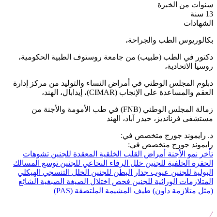
سنوات من الخبرة
13 سنة
الشهادات
بكالوريوس الطب والجراحة،
دكتور في الطب (طبيب) من جامعة روستوف الطبية الحكومية،
روسيا الاتحادية،
دبلوم المجلس الوطني في أمراض النساء والتوليد من مركز إدارة
العقم والمساعدة على الإنجاب (CIMAR)، إيدابال، الهند،
زمالة المجلس الوطني (FNB) في طب الأمومة والأجنة من
مستشفى فرنانديز، حيدر آباد، الهند
د. رايموند جورج متخصص في:
رايموند جورج متخصص في:
تأخر نمو الأجنة
أمراض القلب الخلقية المعقدة للجنين
تشوهات
الحفرة الخلفية للجنين
خلل الرفاء النخاعي للجنين
توسع المسالك
البولية للجنين
عيوب جدار البطن للجنين
الخلل التنسجي الهيكلي
المتلازمات الوراثية للجنين
فحص اختلال الصيغة الصبغية الشائع
(مثل متلازمة داون)
طيف المشيمة الملتصقة (PAS)