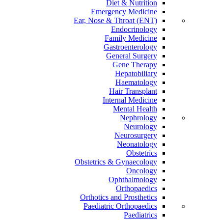
Diet & Nutrition
Emergency Medicine
Ear, Nose & Throat (ENT)
Endocrinology
Family Medicine
Gastroenterology
General Surgery
Gene Therapy
Hepatobiliary
Haematology
Hair Transplant
Internal Medicine
Mental Health
Nephrology
Neurology
Neurosurgery
Neonatology
Obstetrics
Obstetrics & Gynaecology
Oncology
Ophthalmology
Orthopaedics
Orthotics and Prosthetics
Paediatric Orthopaedics
Paediatrics