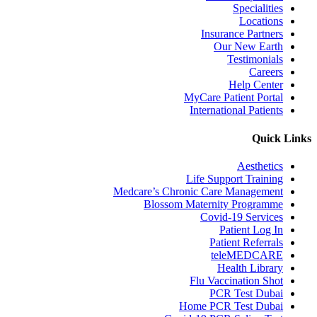
Specialities
Locations
Insurance Partners
Our New Earth
Testimonials
Careers
Help Center
MyCare Patient Portal
International Patients
Quick Links
Aesthetics
Life Support Training
Medcare’s Chronic Care Management
Blossom Maternity Programme
Covid-19 Services
Patient Log In
Patient Referrals
teleMEDCARE
Health Library
Flu Vaccination Shot
PCR Test Dubai
Home PCR Test Dubai