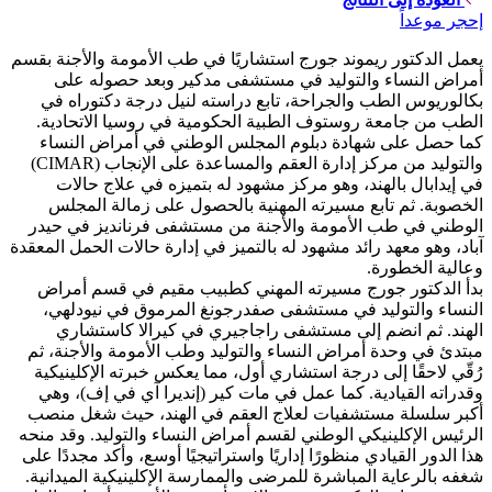
إحجر موعداً
يعمل الدكتور ريموند جورج استشاريًا في طب الأمومة والأجنة بقسم
أمراض النساء والتوليد في مستشفى مدكير وبعد حصوله على
بكالوريوس الطب والجراحة، تابع دراسته لنيل درجة دكتوراه في
الطب من جامعة روستوف الطبية الحكومية في روسيا الاتحادية.
كما حصل على شهادة دبلوم المجلس الوطني في أمراض النساء
والتوليد من مركز إدارة العقم والمساعدة على الإنجاب (CIMAR)
في إيدابال بالهند، وهو مركز مشهود له بتميزه في علاج حالات
الخصوبة. ثم تابع مسيرته المهنية بالحصول على زمالة المجلس
الوطني في طب الأمومة والأجنة من مستشفى فرنانديز في حيدر
آباد، وهو معهد رائد مشهود له بالتميز في إدارة حالات الحمل المعقدة
وعالية الخطورة.
بدأ الدكتور جورج مسيرته المهني كطبيب مقيم في قسم أمراض
النساء والتوليد في مستشفى صفدرجونغ المرموق في نيودلهي،
الهند. ثم انضم إلى مستشفى راجاجيري في كيرالا كاستشاري
مبتدئ في وحدة أمراض النساء والتوليد وطب الأمومة والأجنة، ثم
رُقّي لاحقًا إلى درجة استشاري أول، مما يعكس خبرته الإكلينيكية
وقدراته القيادية. كما عمل في مات كير (إنديرا آي في إف)، وهي
أكبر سلسلة مستشفيات لعلاج العقم في الهند، حيث شغل منصب
الرئيس الإكلينيكي الوطني لقسم أمراض النساء والتوليد. وقد منحه
هذا الدور القيادي منظورًا إداريًا واستراتيجيًا أوسع، وأكد مجددًا على
شغفه بالرعاية المباشرة للمرضى والممارسة الإكلينيكية الميدانية.