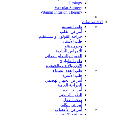
Urology
Vascular Surgery
Vitamin Infusion Therapy
الاختصاصات
طب السمنة
أمراض القلب
جراحة القولون والمستقيم
طب الأسنان
ﻮﺟﻮﻫ ﺪﻴﻨﺗﻭ
الأمراض الجلدية
الحمية والنظام الغذائي
طب الطوارئ
الأذن والأنف والحنجرة
طب الغدد الصماء
طب الأسرة
أمراض الجهاز الهضمي
الجراحة العامة
أمراض الدم
الطب الباطني
صحة العقل
أمراض الكلى
أمراض الأعصاب
جراحة الاعصاب