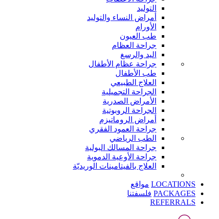
التوليد
أمراض النساء والتوليد
الأورام
طب العيون
جراحة العظام
اليد والرسغ
جراحة عظام الأطفال
طب الأطفال
العلاج الطبيعي
الجراحة التجميلية
الأمراض الصدرية
الجراحة الروبوتية
أمراض الروماتيزم
جراحة العمود الفقري
الطب الرياضي
جراحة المسالك البولية
جراحة الأوعية الدموية
العلاج بالفيتامينات الوريديّة
LOCATIONS
مواقع
PACKAGES
فلسفتنا
REFERRALS