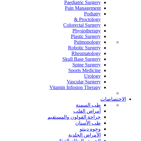
Paediatric Surgery
Pain Management
Podiatry
Proctology &
Colorectal Surgery
Physiotherapy
Plastic Surgery
Pulmonology
Robotic Surgery
Rheumatology
Skull Base Surgery
Spine Surgery
Sports Medicine
Urology
Vascular Surgery
Vitamin Infusion Therapy
الاختصاصات
طب السمنة
أمراض القلب
جراحة القولون والمستقيم
طب الأسنان
وجوه دينتو
الأمراض الجلدية
الحمية والنظام الغذائي