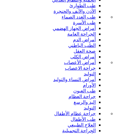
طب الطوارئ
الأذن والأنف والحنجرة
طب الغدد الصماء
طب الأسرة
أمراض الجهاز الهضمي
الجراحة العامة
أمراض الدم
الطب الباطني
صحة العقل
أمراض الكلى
أمراض الأعصاب
جراحة الاعصاب
التوليد
أمراض النساء والتوليد
الأورام
طب العيون
جراحة العظام
اليد والرسغ
التوليد
جراحة عظام الأطفال
طب الأطفال
العلاج الطبيعي
الجراحة التجميلية