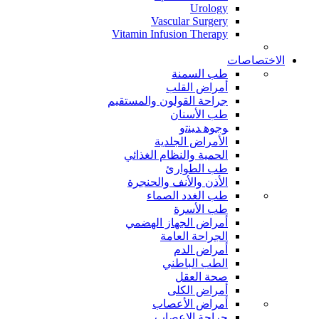
Urology
Vascular Surgery
Vitamin Infusion Therapy
الاختصاصات
طب السمنة
أمراض القلب
جراحة القولون والمستقيم
طب الأسنان
ﻮﺟﻮﻫ ﺪﻴﻨﺗﻭ
الأمراض الجلدية
الحمية والنظام الغذائي
طب الطوارئ
الأذن والأنف والحنجرة
طب الغدد الصماء
طب الأسرة
أمراض الجهاز الهضمي
الجراحة العامة
أمراض الدم
الطب الباطني
صحة العقل
أمراض الكلى
أمراض الأعصاب
جراحة الاعصاب