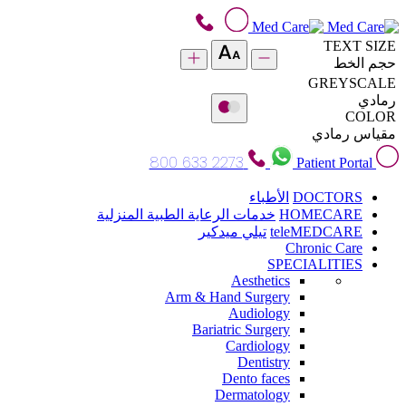
TEXT SIZE
حجم الخط
GREYSCALE
رمادي
COLOR
مقياس رمادي
800 633 2273
Patient Portal
DOCTORS
الأطباء
HOMECARE
خدمات الرعاية الطبية المنزلية
teleMEDCARE
تيلي ميدكير
Chronic Care
SPECIALITIES
Aesthetics
Arm & Hand Surgery
Audiology
Bariatric Surgery
Cardiology
Dentistry
Dento faces
Dermatology