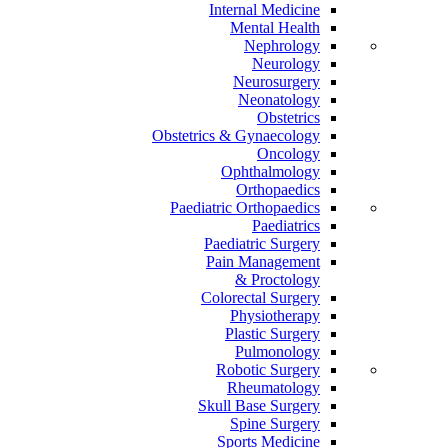
Internal Medicine
Mental Health
Nephrology
Neurology
Neurosurgery
Neonatology
Obstetrics
Obstetrics & Gynaecology
Oncology
Ophthalmology
Orthopaedics
Paediatric Orthopaedics
Paediatrics
Paediatric Surgery
Pain Management
Proctology &
Colorectal Surgery
Physiotherapy
Plastic Surgery
Pulmonology
Robotic Surgery
Rheumatology
Skull Base Surgery
Spine Surgery
Sports Medicine