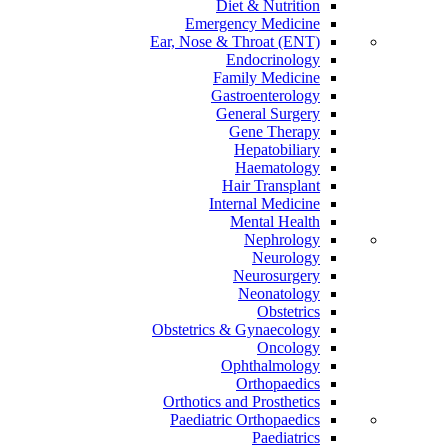
Diet & Nutrition
Emergency Medicine
Ear, Nose & Throat (ENT)
Endocrinology
Family Medicine
Gastroenterology
General Surgery
Gene Therapy
Hepatobiliary
Haematology
Hair Transplant
Internal Medicine
Mental Health
Nephrology
Neurology
Neurosurgery
Neonatology
Obstetrics
Obstetrics & Gynaecology
Oncology
Ophthalmology
Orthopaedics
Orthotics and Prosthetics
Paediatric Orthopaedics
Paediatrics