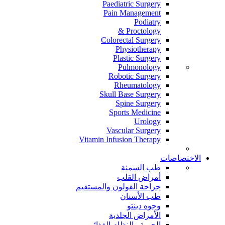
Paediatric Surgery
Pain Management
Podiatry
Proctology &
Colorectal Surgery
Physiotherapy
Plastic Surgery
Pulmonology
Robotic Surgery
Rheumatology
Skull Base Surgery
Spine Surgery
Sports Medicine
Urology
Vascular Surgery
Vitamin Infusion Therapy
الاختصاصات
طب السمنة
أمراض القلب
جراحة القولون والمستقيم
طب الأسنان
وجوه دينتو
الأمراض الجلدية
الحمية والنظام الغذائي