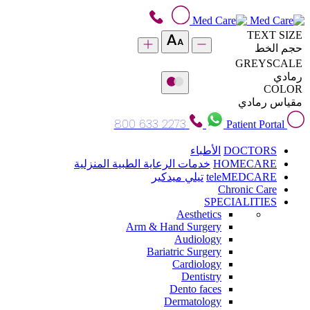
TEXT SIZE
حجم الخط
GREYSCALE
رمادي
COLOR
مقياس رمادي
800 633 2273
Patient Portal
DOCTORS
الأطباء
HOMECARE
خدمات الرعاية الطبية المنزلية
teleMEDCARE
تيلي ميدكير
Chronic Care
SPECIALITIES
Aesthetics
Arm & Hand Surgery
Audiology
Bariatric Surgery
Cardiology
Dentistry
Dento faces
Dermatology