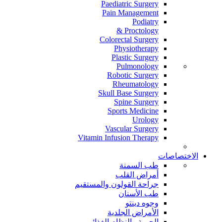
Paediatric Surgery
Pain Management
Podiatry
Proctology &
Colorectal Surgery
Physiotherapy
Plastic Surgery
Pulmonology
Robotic Surgery
Rheumatology
Skull Base Surgery
Spine Surgery
Sports Medicine
Urology
Vascular Surgery
Vitamin Infusion Therapy
الاختصاصات
طب السمنة
أمراض القلب
جراحة القولون والمستقيم
طب الأسنان
وجوه دينتو
الأمراض الجلدية
الحمية والنظام الغذائي