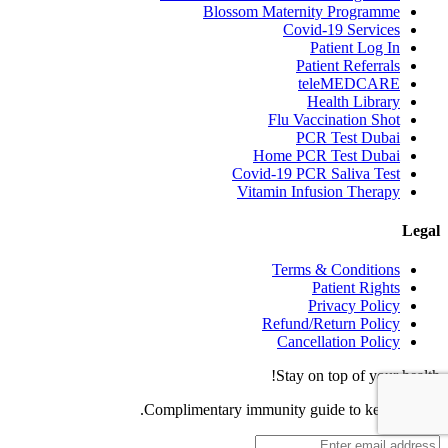
Blossom Maternity Programme
Covid-19 Services
Patient Log In
Patient Referrals
teleMEDCARE
Health Library
Flu Vaccination Shot
PCR Test Dubai
Home PCR Test Dubai
Covid-19 PCR Saliva Test
Vitamin Infusion Therapy
Legal
Terms & Conditions
Patient Rights
Privacy Policy
Refund/Return Policy
Cancellation Policy
Stay on top of your health!
Complimentary immunity guide to keep you fit.