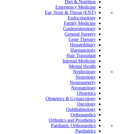
Diet & Nutrition
Emergency Medicine
Ear, Nose & Throat (ENT)
Endocrinology
Family Medicine
Gastroenterology
General Surgery
Gene Therapy
Hepatobiliary
Haematology
Hair Transplant
Internal Medicine
Mental Health
Nephrology
Neurology
Neurosurgery
Neonatology
Obstetrics
Obstetrics & Gynaecology
Oncology
Ophthalmology
Orthopaedics
Orthotics and Prosthetics
Paediatric Orthopaedics
Paediatrics