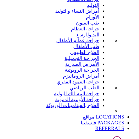
التوليد
أمراض النساء والتوليد
الأورام
طب العيون
جراحة العظام
اليد والرسغ
جراحة عظام الأطفال
طب الأطفال
العلاج الطبيعي
الجراحة التجميلية
الأمراض الصدرية
الجراحة الروبوتية
أمراض الروماتيزم
جراحة العمود الفقري
الطب الرياضي
جراحة المسالك البولية
جراحة الأوعية الدموية
العلاج بالفيتامينات الوريديّة
LOCATIONS
مواقع
PACKAGES
فلسفتنا
REFERRALS