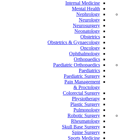
Internal Medicine
Mental Health
Nephrology
Neurology
Neurosurgery
Neonatology
Obstetrics
Obstetrics & Gynaecology
Oncology
Ophthalmology
Orthopaedics
Paediatric Orthopaedics
Paediatrics
Paediatric Surgery
Pain Management
Proctology &
Colorectal Surgery
Physiotherapy
Plastic Surgery
Pulmonology
Robotic Surgery
Rheumatology
Skull Base Surgery
Spine Surgery
Sports Medicine