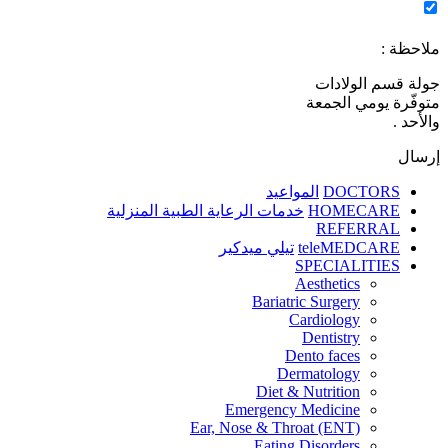
ملاحظة :
جولة قسم الولادات
متوفّرة يومي الجمعة
والأحد .
إرسال
DOCTORS
المواعيد
HOMECARE
خدمات الرعاية الطبية المنزلية
REFERRAL
teleMEDCARE
تيلي ميدكير
SPECIALITIES
Aesthetics
Bariatric Surgery
Cardiology
Dentistry
Dento faces
Dermatology
Diet & Nutrition
Emergency Medicine
Ear, Nose & Throat (ENT)
Eating Disorders