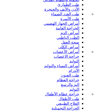
طب الطوارئ
الأذن والأنف والحنجرة
طب الغدد الصماء
طب الأسرة
أمراض الجهاز الهضمي
الجراحة العامة
أمراض الدم
الطب الباطني
صحة العقل
أمراض الكلى
أمراض الأعصاب
جراحة الاعصاب
التوليد
أمراض النساء والتوليد
الأورام
طب العيون
جراحة العظام
اليد والرسغ
التوليد
جراحة عظام الأطفال
طب الأطفال
العلاج الطبيعي
الجراحة التجميلية