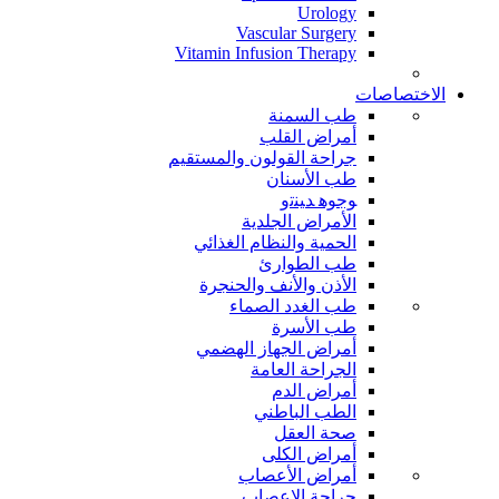
Urology
Vascular Surgery
Vitamin Infusion Therapy
الاختصاصات
طب السمنة
أمراض القلب
جراحة القولون والمستقيم
طب الأسنان
ﻮﺟﻮﻫ ﺪﻴﻨﺗﻭ
الأمراض الجلدية
الحمية والنظام الغذائي
طب الطوارئ
الأذن والأنف والحنجرة
طب الغدد الصماء
طب الأسرة
أمراض الجهاز الهضمي
الجراحة العامة
أمراض الدم
الطب الباطني
صحة العقل
أمراض الكلى
أمراض الأعصاب
جراحة الاعصاب