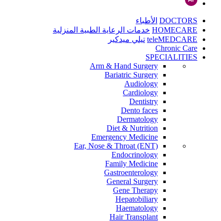
DOCTORS
الأطباء
HOMECARE
خدمات الرعاية الطبية المنزلية
teleMEDCARE
تيلي ميدكير
Chronic Care
SPECIALITIES
Arm & Hand Surgery
Bariatric Surgery
Audiology
Cardiology
Dentistry
Dento faces
Dermatology
Diet & Nutrition
Emergency Medicine
Ear, Nose & Throat (ENT)
Endocrinology
Family Medicine
Gastroenterology
General Surgery
Gene Therapy
Hepatobiliary
Haematology
Hair Transplant