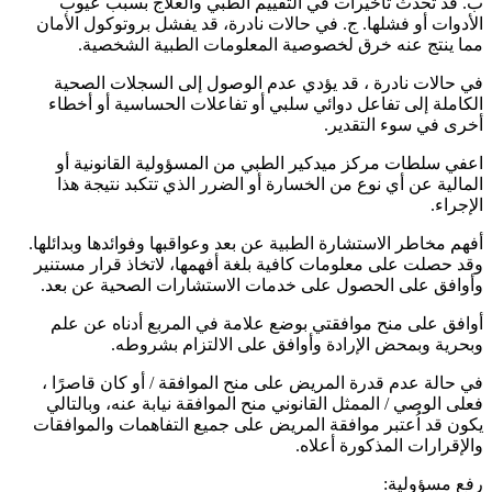
ب. قد تحدث تأخيرات في التقييم الطبي والعلاج بسبب عيوب
الأدوات أو فشلها. ج. في حالات نادرة، قد يفشل بروتوكول الأمان
مما ينتج عنه خرق لخصوصية المعلومات الطبية الشخصية.
في حالات نادرة ، قد يؤدي عدم الوصول إلى السجلات الصحية
الكاملة إلى تفاعل دوائي سلبي أو تفاعلات الحساسية أو أخطاء
أخرى في سوء التقدير.
اعفي سلطات مركز ميدكير الطبي من المسؤولية القانونية أو
المالية عن أي نوع من الخسارة أو الضرر الذي تتكبد نتيجة هذا
الإجراء.
أفهم مخاطر الاستشارة الطبية عن بعد وعواقبها وفوائدها وبدائلها.
وقد حصلت على معلومات كافية بلغة أفهمها، لاتخاذ قرار مستنير
وأوافق على الحصول على خدمات الاستشارات الصحية عن بعد.
أوافق على منح موافقتي بوضع علامة في المربع أدناه عن علم
وبحرية وبمحض الإرادة وأوافق على الالتزام بشروطه.
في حالة عدم قدرة المريض على منح الموافقة / أو كان قاصرًا ،
فعلى الوصي / الممثل القانوني منح الموافقة نيابة عنه، وبالتالي
يكون قد اُعتبر موافقة المريض على جميع التفاهمات والموافقات
والإقرارات المذكورة أعلاه.
رفع مسؤولية: