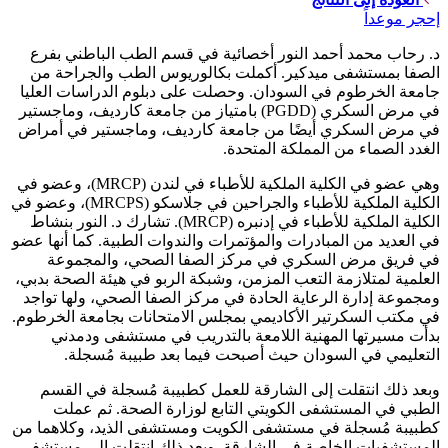
إحجر موعداً
د. رحاب محمد أحمد النور أخصائية في قسم الطب الباطني بفرع
الصفا بمستشفى ميدكير. أكملت بكالوريوس الطب والجراحة من
جامعة الخرطوم في السودان. وحصلت على دبلوم الدراسات العليا
في مرض السكري (PGDD) بامتياز من جامعة كارديف، وماجستير
في مرض السكري أيضًا من جامعة كارديف، وماجستير في أمراض
الغدد الصماء من المملكة المتحدة.
وهي عضو في الكلية الملكية للأطباء في لندن (MRCP)، وعضو في
الكلية الملكية للأطباء والجراحين في جلاسكو (MRCPS)، وعضو في
الكلية الملكية للأطباء في إدنبره (MRCP). تشارك د. النور بنشاط
في العديد من المبادرات والمؤتمرات والندوات الطبية. كما أنها عضو
في فريق مرض السكري في مركز الصفا الصحي، والمجموعة
العلمية لمتلازمة التعب المزمن، وشبكة الربو في هيئة الصحة بدبي،
ومجموعة إدارة الرعاية الحادة في مركز الصفا الصحي، ولها تواجد
في مكتب السكرتير الأكاديمي بمجلس الامتحانات بجامعة الخرطوم.
بدأت مسيرتها المهنية اللامعة بالتدريب في مستشفى ودمدني
التعليمي في السودان حيث أصبحت فيما بعد طبيبة مُسجلة.
وبعد ذلك انتقلت إلى الشارقة للعمل كطبيبة مُسجلة في القسم
الطبي في المستشفى الكويتي التابع لوزارة الصحة. ثم عملت
كطبيبة مُسجلة في مستشفى الكويت ومستشفى الذيد، وكلاهما من
المستشفيات الخاصة في الشارقة. وبعد ذلك انتقلت إلى مستشفى