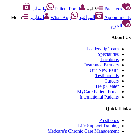
Packages
قائمة
Patient Portal
واتسآب
Appointments
المواعيد
WhatsApp
التقارير
Menu
الحزم
About Us
Leadership Team
Specialities
Locations
Insurance Partners
Our New Earth
Testimonials
Careers
Help Center
MyCare Patient Portal
International Patients
Quick Links
Aesthetics
Life Support Training
Medcare’s Chronic Care Management