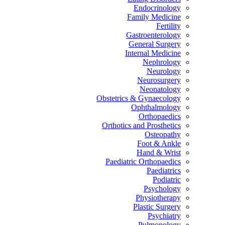
Endocrinology
Family Medicine
Fertility
Gastroenterology
General Surgery
Internal Medicine
Nephrology
Neurology
Neurosurgery
Neonatology
Obstetrics & Gynaecology
Ophthalmology
Orthopaedics
Orthotics and Prosthetics
Osteopathy
Foot & Ankle
Hand & Wrist
Paediatric Orthopaedics
Paediatrics
Podiatric
Psychology
Physiotherapy
Plastic Surgery
Psychiatry
Pulmonology