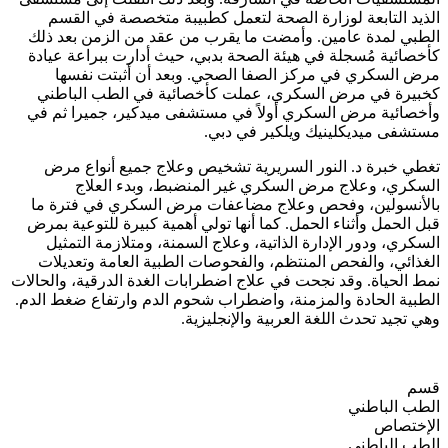
الذيد التابعة لوزارة الصحة لتعمل كطبيبة متخصصة في القسم
الطبي لمدة عامين. وأمضت ما يقرب من عقد من الزمن بعد ذلك
كأخصائية مُسجلة في هيئة الصحة بدبي، حيث أدارت ببراعة عيادة
مرض السكري في مركز الصفا الصحي. وبعد أن أثبتت نفسها
كخبيرة في مرض السكري، عملت كأخصائية في الطب الباطني
وأخصائية مرض السكري أولاً في مستشفى ميدكير، جميرا ثم في
مستشفى ميديكلينيك ويلكير في دبي.
تغطي خبرة د. النور السريرية تشخيص وعلاج جميع أنواع مرض
السكري، وعلاج مرض السكري غير المنضبط، وبدء العلاج
بالأنسولين، وفحص وعلاج مضاعفات مرض السكري في فترة ما
قبل الحمل وأثناء الحمل. كما أنها تولي أهمية كبيرة للتوعية بمرض
السكري، ودور الإدارة الذاتية، وعلاج السمنة، ومتلازمة التمثيل
الغذائي، والفحص المنتظم، والفحوصات الطبية العامة وتعديلات
نمط الحياة. وقد نجحت في علاج اضطرابات الغدة الدرقية، والحالات
الطبية الحادة والمزمنة، واضطراب شحوم الدم وارتفاع ضغط الدم.
وهي تجيد تحدث اللغة العربية والإنجليزية.
قسم
الطب الباطني
الإختصاص
الطب الباطني