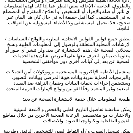
إدارة الحالة الطبية للمريض وتاريخه المرضي/ وأمراض الحساسية /
والظروف الخاصة / الإعاقة بغض النظر عما إذا كان لهذه المعلومات
أي تأثير أو صلة بالإجراء أو التشخيص أو العلاج / المقترح أو المضطلع
به في المستشفى. كما أقبل حقيقة أنه في حال كان هذا البيان غير
صحيح ، فلا تتحمل المستشفى ولا الأطباء المسؤولية عن العواقب
الناتجة.
تنطبق جميع قوانين القوانين الاتحادية السارية واللوائح / السياسات /
الإرشادات المحلية المتعلقة بالوصول إلى المعلومات الطبية ونسخ
سجلاتي الصحية على هذه الاستشارة عن بعد. ولن تنشر أي صور أو
معلومات يمكن التعرف معها على المريض بشأن هذه الخدمات
الصحية عن بعد إلى كيانات أخرى دون موافقتي الشخصية.
ستشمل الأنظمة الإلكترونية المستخدمة بروتوكولات أمن الشبكات
والبرمجيات لحماية سرية بيانات هوية المرضى وبيانات التصوير،
وستتضمن إجراءات لحماية البيانات وضمان النزاهة ضد الفساد
المتعمد وغير المتعمد وفقًا لقوانين ولوائح الإمارات العربية المتحدة.
طبيعة المعلومات خلال خدمة الاستشارة الصحية عن بعد:
يمكن مناقشة تفاصيل التاريخ الطبي والفحص والأشعة السينية
والاختبارات مع متخصيصي الرعاية الصحية الآخرين من خلال مقاطع
الفيديو التفاعلية وتكنولوجيا الصوت والاتصالات.
يمكن تسجيل الصوت و / أو التقاط الصور للتشخيص الدقيق وطريقة