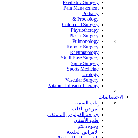
Paediatric Surgery
Pain Management
Podiatry
Proctology &
Colorectal Surgery
Physiotherapy
Plastic Surgery
Pulmonology
Robotic Surgery
Rheumatology
Skull Base Surgery
Spine Surgery
Sports Medicine
Urology
Vascular Surgery
Vitamin Infusion Therapy
الاختصاصات
طب السمنة
أمراض القلب
جراحة القولون والمستقيم
طب الأسنان
وجوه دينتو
الأمراض الجلدية
الحمية والنظام الغذائي