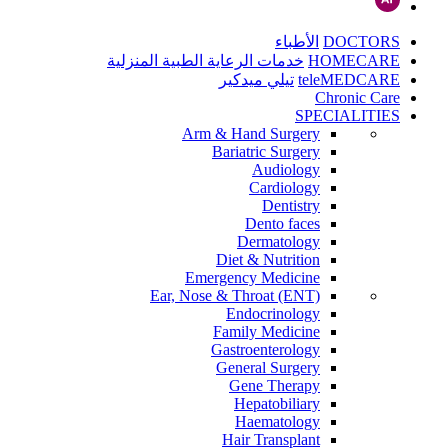
DOCTORS
الأطباء
HOMECARE
خدمات الرعاية الطبية المنزلية
teleMEDCARE
تيلي ميدكير
Chronic Care
SPECIALITIES
Arm & Hand Surgery
Bariatric Surgery
Audiology
Cardiology
Dentistry
Dento faces
Dermatology
Diet & Nutrition
Emergency Medicine
Ear, Nose & Throat (ENT)
Endocrinology
Family Medicine
Gastroenterology
General Surgery
Gene Therapy
Hepatobiliary
Haematology
Hair Transplant