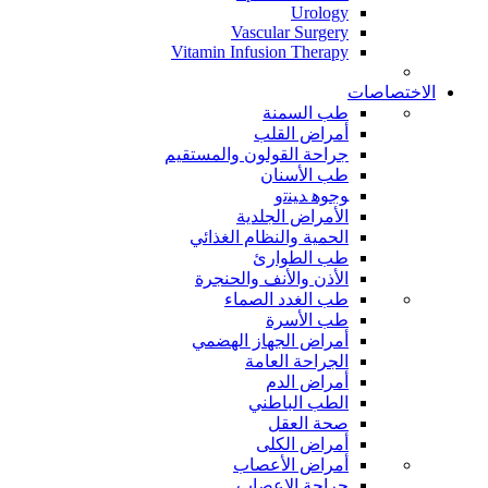
Urology
Vascular Surgery
Vitamin Infusion Therapy
الاختصاصات
طب السمنة
أمراض القلب
جراحة القولون والمستقيم
طب الأسنان
ﻮﺟﻮﻫ ﺪﻴﻨﺗﻭ
الأمراض الجلدية
الحمية والنظام الغذائي
طب الطوارئ
الأذن والأنف والحنجرة
طب الغدد الصماء
طب الأسرة
أمراض الجهاز الهضمي
الجراحة العامة
أمراض الدم
الطب الباطني
صحة العقل
أمراض الكلى
أمراض الأعصاب
جراحة الاعصاب