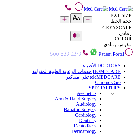
TEXT SIZE
حجم الخط
GREYSCALE
رمادي
COLOR
مقياس رمادي
800 633 2273
Patient Portal
DOCTORS
الأطباء
HOMECARE
خدمات الرعاية الطبية المنزلية
teleMEDCARE
تيلي ميدكير
Chronic Care
SPECIALITIES
Aesthetics
Arm & Hand Surgery
Audiology
Bariatric Surgery
Cardiology
Dentistry
Dento faces
Dermatology