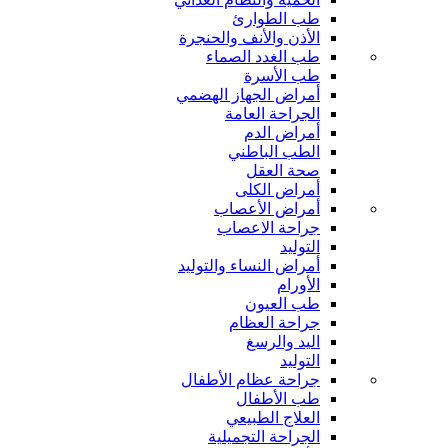
طب الطوارئ
الأذن والأنف والحنجرة
طب الغدد الصماء
طب الأسرة
أمراض الجهاز الهضمي
الجراحة العامة
أمراض الدم
الطب الباطني
صحة العقل
أمراض الكلى
أمراض الأعصاب
جراحة الاعصاب
التوليد
أمراض النساء والتوليد
الأورام
طب العيون
جراحة العظام
اليد والرسغ
التوليد
جراحة عظام الأطفال
طب الأطفال
العلاج الطبيعي
الجراحة التجميلية