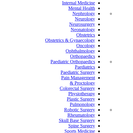
Internal Medicine
Mental Health
Nephrology
Neurology
Neurosurgery
Neonatology
Obstetrics
Obstetrics & Gynaecology
Oncology
Ophthalmology
Orthopaedics
Paediatric Orthopaedics
Paediatrics
Paediatric Surgery
Pain Management
Proctology &
Colorectal Surgery
Physiotherapy
Plastic Surgery
Pulmonology
Robotic Surgery
Rheumatology
Skull Base Surgery
Spine Surgery
Sports Medicine