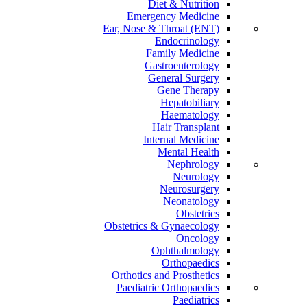
Diet & Nutrition
Emergency Medicine
Ear, Nose & Throat (ENT)
Endocrinology
Family Medicine
Gastroenterology
General Surgery
Gene Therapy
Hepatobiliary
Haematology
Hair Transplant
Internal Medicine
Mental Health
Nephrology
Neurology
Neurosurgery
Neonatology
Obstetrics
Obstetrics & Gynaecology
Oncology
Ophthalmology
Orthopaedics
Orthotics and Prosthetics
Paediatric Orthopaedics
Paediatrics