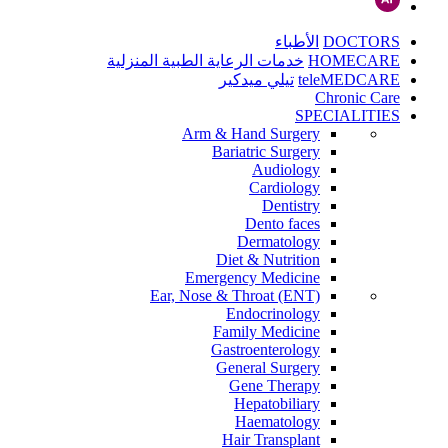
DOCTORS
الأطباء
HOMECARE
خدمات الرعاية الطبية المنزلية
teleMEDCARE
تيلي ميدكير
Chronic Care
SPECIALITIES
Arm & Hand Surgery
Bariatric Surgery
Audiology
Cardiology
Dentistry
Dento faces
Dermatology
Diet & Nutrition
Emergency Medicine
Ear, Nose & Throat (ENT)
Endocrinology
Family Medicine
Gastroenterology
General Surgery
Gene Therapy
Hepatobiliary
Haematology
Hair Transplant