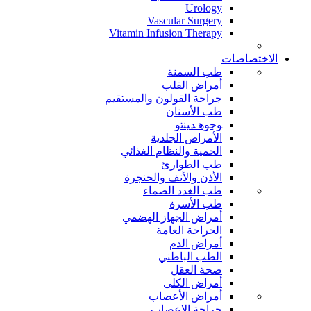
Urology
Vascular Surgery
Vitamin Infusion Therapy
الاختصاصات
طب السمنة
أمراض القلب
جراحة القولون والمستقيم
طب الأسنان
ﻮﺟﻮﻫ ﺪﻴﻨﺗﻭ
الأمراض الجلدية
الحمية والنظام الغذائي
طب الطوارئ
الأذن والأنف والحنجرة
طب الغدد الصماء
طب الأسرة
أمراض الجهاز الهضمي
الجراحة العامة
أمراض الدم
الطب الباطني
صحة العقل
أمراض الكلى
أمراض الأعصاب
جراحة الاعصاب