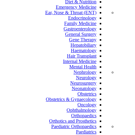
Diet & Nutrition
Emergency Medicine
Ear, Nose & Throat (ENT)
Endocrinology
Family Medicine
Gastroenterology
General Surgery
Gene Therapy
Hepatobiliary
Haematology
Hair Transplant
Internal Medicine
Mental Health
Nephrology
Neurology
Neurosurgery
Neonatology
Obstetrics
Obstetrics & Gynaecology
Oncology
Ophthalmology
Orthopaedics
Orthotics and Prosthetics
Paediatric Orthopaedics
Paediatrics