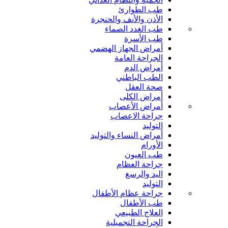
طب الطوارئ
الأذن والأنف والحنجرة
طب الغدد الصماء
طب الأسرة
أمراض الجهاز الهضمي
الجراحة العامة
أمراض الدم
الطب الباطني
صحة العقل
أمراض الكلى
أمراض الأعصاب
جراحة الاعصاب
التوليد
أمراض النساء والتوليد
الأورام
طب العيون
جراحة العظام
اليد والرسغ
التوليد
جراحة عظام الأطفال
طب الأطفال
العلاج الطبيعي
الجراحة التجميلية