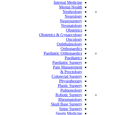
Internal Medicine
Mental Health
Nephrology
Neurology
Neurosurgery
Neonatology
Obstetrics
Obstetrics & Gynaecology
Oncology
Ophthalmology
Orthopaedics
Paediatric Orthopaedics
Paediatrics
Paediatric Surgery
Pain Management
Proctology &
Colorectal Surgery
Physiotherapy
Plastic Surgery
Pulmonology
Robotic Surgery
Rheumatology
Skull Base Surgery
Spine Surgery
Sports Medicine