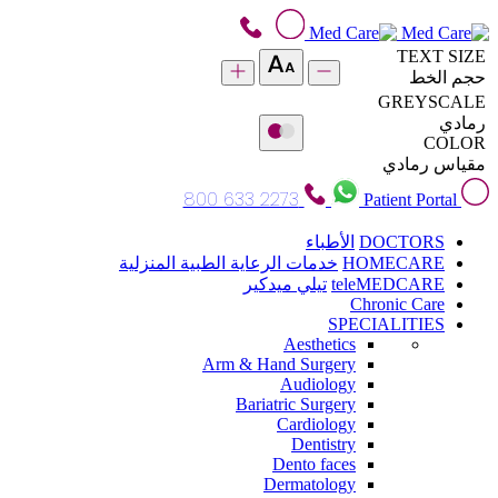
TEXT SIZE
حجم الخط
GREYSCALE
رمادي
COLOR
مقياس رمادي
800 633 2273
Patient Portal
DOCTORS
الأطباء
HOMECARE
خدمات الرعاية الطبية المنزلية
teleMEDCARE
تيلي ميدكير
Chronic Care
SPECIALITIES
Aesthetics
Arm & Hand Surgery
Audiology
Bariatric Surgery
Cardiology
Dentistry
Dento faces
Dermatology