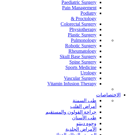
Paediatric Surgery
Pain Management
Podiatry
Proctology &
Colorectal Surgery
Physiotherapy
Plastic Surgery
Pulmonology
Robotic Surgery
Rheumatology
Skull Base Surgery
Spine Surgery
Sports Medicine
Urology
Vascular Surgery
Vitamin Infusion Therapy
الاختصاصات
طب السمنة
أمراض القلب
جراحة القولون والمستقيم
طب الأسنان
وجوه دينتو
الأمراض الجلدية
الحمية والنظام الغذائي