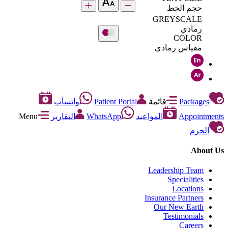
حجم الخط
GREYSCALE
رمادي
COLOR
مقياس رمادي
Packages
قائمة
Patient Portal
واتسآب
Appointments
المواعيد
WhatsApp
التقارير
Menu
الحزم
About Us
Leadership Team
Specialities
Locations
Insurance Partners
Our New Earth
Testimonials
Careers