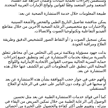
وستتضمن إجراءات لحماية البيانات وضمان النزاهة ضد الفساد
المتعمد وغير المتعمد وفقًا لقوانين ولوائح الإمارات العربية المتحدة.
طبيعة المعلومات خلال خدمة الاستشارة الصحية عن بعد:
يمكن مناقشة تفاصيل التاريخ الطبي والفحص والأشعة السينية
والاختبارات مع متخصيصي الرعاية الصحية الآخرين من خلال مقاطع
الفيديو التفاعلية وتكنولوجيا الصوت والاتصالات.
يمكن تسجيل الصوت و / أو التقاط الصور للتشخيص الدقيق وطريقة
العلاج ومراقبة الجودة.
بذلت جهود مسؤولة وملائمة ترمي إلى التخلص من أي مخاطر تتعلق
بالسرية مرتبطة بخدمات الاستشارة عن بُعد وتنطبق جميع إجراءات
حماية السرية الحالية بموجب القوانين الاتحادية الإماراتية واللوائح
المحلية التي تنطبق على المعلومات التي تم الكشف عنها خلال هذه
الاستشارة عن بعد.
وأفهم حقي في جواز حجب الموافقة بشأن هذه الاستشارة عن بعد
أو سحبها في أي وقت دون التأثير على حقي في الرعاية أو العلاج
المستقبلي
كما أعي فوائد خدمات الاستشارة الطبية عن بعد مثل تحسين
الوصول إلى الرعاية الطبية من خلال تمكين المريض من البقاء في
منزله ، وتقييم طبي أكثر كفاءة والحصول على الخبرة من أخصائي