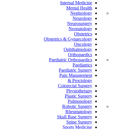
Internal Medicine
Mental Health
Nephrology
Neurology
Neurosurgery
Neonatology
Obstetrics
Obstetrics & Gynaecology
Oncology
Ophthalmology
Orthopaedics
Paediatric Orthopaedics
Paediatrics
Paediatric Surgery
Pain Management
Proctology &
Colorectal Surgery
Physiotherapy
Plastic Surgery
Pulmonology
Robotic Surgery
Rheumatology
Skull Base Surgery
Spine Surgery
Sports Medicine