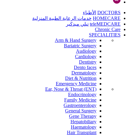
DOCTORS
الأطباء
HOMECARE
خدمات الرعاية الطبية المنزلية
teleMEDCARE
تيلي ميدكير
Chronic Care
SPECIALITIES
Arm & Hand Surgery
Bariatric Surgery
Audiology
Cardiology
Dentistry
Dento faces
Dermatology
Diet & Nutrition
Emergency Medicine
Ear, Nose & Throat (ENT)
Endocrinology
Family Medicine
Gastroenterology
General Surgery
Gene Therapy
Hepatobiliary
Haematology
Hair Transplant