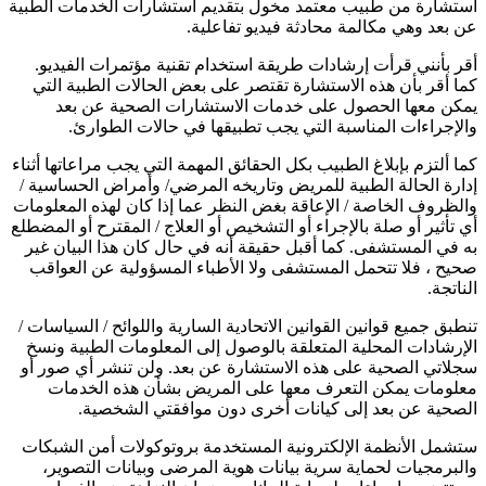
استشارة من طبيب معتمد مخول بتقديم استشارات الخدمات الطبية
عن بعد وهي مكالمة محادثة فيديو تفاعلية.
أقر بأنني قرأت إرشادات طريقة استخدام تقنية مؤتمرات الفيديو.
كما أقر بأن هذه الاستشارة تقتصر على بعض الحالات الطبية التي
يمكن معها الحصول على خدمات الاستشارات الصحية عن بعد
والإجراءات المناسبة التي يجب تطبيقها في حالات الطوارئ.
كما ألتزم بإبلاغ الطبيب بكل الحقائق المهمة التي يجب مراعاتها أثناء
إدارة الحالة الطبية للمريض وتاريخه المرضي/ وأمراض الحساسية /
والظروف الخاصة / الإعاقة بغض النظر عما إذا كان لهذه المعلومات
أي تأثير أو صلة بالإجراء أو التشخيص أو العلاج / المقترح أو المضطلع
به في المستشفى. كما أقبل حقيقة أنه في حال كان هذا البيان غير
صحيح ، فلا تتحمل المستشفى ولا الأطباء المسؤولية عن العواقب
الناتجة.
تنطبق جميع قوانين القوانين الاتحادية السارية واللوائح / السياسات /
الإرشادات المحلية المتعلقة بالوصول إلى المعلومات الطبية ونسخ
سجلاتي الصحية على هذه الاستشارة عن بعد. ولن تنشر أي صور أو
معلومات يمكن التعرف معها على المريض بشأن هذه الخدمات
الصحية عن بعد إلى كيانات أخرى دون موافقتي الشخصية.
ستشمل الأنظمة الإلكترونية المستخدمة بروتوكولات أمن الشبكات
والبرمجيات لحماية سرية بيانات هوية المرضى وبيانات التصوير،