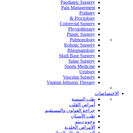
Paediatric Surgery
Pain Management
Podiatry
Proctology &
Colorectal Surgery
Physiotherapy
Plastic Surgery
Pulmonology
Robotic Surgery
Rheumatology
Skull Base Surgery
Spine Surgery
Sports Medicine
Urology
Vascular Surgery
Vitamin Infusion Therapy
الاختصاصات
طب السمنة
أمراض القلب
جراحة القولون والمستقيم
طب الأسنان
وجوه دينتو
الأمراض الجلدية
الحمية والنظام الغذائي