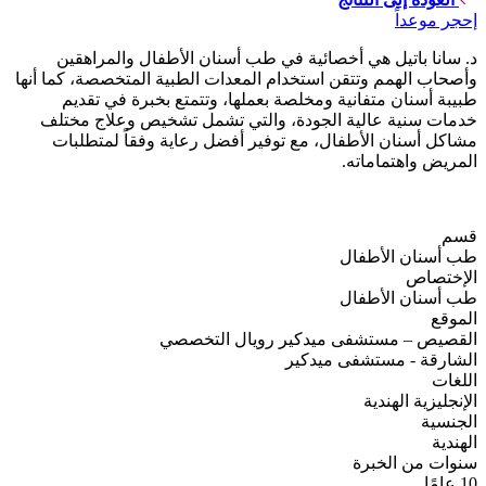
إحجر موعداً
د. سانا باتيل هي أخصائية في طب أسنان الأطفال والمراهقين
وأصحاب الهمم وتتقن استخدام المعدات الطبية المتخصصة، كما أنها
طبيبة أسنان متفانية ومخلصة بعملها، وتتمتع بخبرة في تقديم
خدمات سنية عالية الجودة، والتي تشمل تشخيص وعلاج مختلف
مشاكل أسنان الأطفال، مع توفير أفضل رعاية وفقاً لمتطلبات
المريض واهتماماته.
قسم
طب أسنان الأطفال
الإختصاص
طب أسنان الأطفال
الموقع
القصيص – مستشفى ميدكير رويال التخصصي
الشارقة - مستشفى ميدكير
اللغات
الإنجليزية
الهندية
الجنسية
الهندية
سنوات من الخبرة
10 عامًا