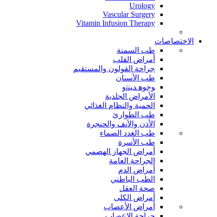
Urology
Vascular Surgery
Vitamin Infusion Therapy
الاختصاصات
طب السمنة
أمراض القلب
جراحة القولون والمستقيم
طب الأسنان
ﻮﺟﻮﻫ ﺪﻴﻨﺗﻭ
الأمراض الجلدية
الحمية والنظام الغذائي
طب الطوارئ
الأذن والأنف والحنجرة
طب الغدد الصماء
طب الأسرة
أمراض الجهاز الهضمي
الجراحة العامة
أمراض الدم
الطب الباطني
صحة العقل
أمراض الكلى
أمراض الأعصاب
جراحة الاعصاب