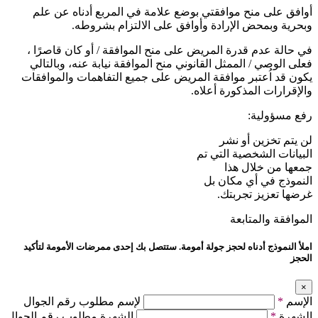
أوافق على منح موافقتي بوضع علامة في المربع أدناه عن علم
وبحرية وبمحض الإرادة وأوافق على الالتزام بشروطه.
في حالة عدم قدرة المريض على منح الموافقة / أو كان قاصرًا ،
فعلى الوصي / الممثل القانوني منح الموافقة نيابة عنه، وبالتالي
يكون قد اُعتبر موافقة المريض على جميع التفاهمات والموافقات
والإقرارات المذكورة أعلاه.
رفع مسؤولية:
لن يتم تخزين أو نشر
البيانات الشخصية التي تم
جمعها من خلال هذا
النموذج في أي مكان بل
غرضها تعزيز تجربتك.
الموافقة والمتابعة
املأ النموذج أدناه لحجز جولة أمومة. ستتصل بك إحدى ممرضات الأمومة لتأكيد
الحجز
×
الإسم
*
لإسم مطلوب رقم الجوال
الشهرة
*
الشهرة مطلوب رقم الجوال