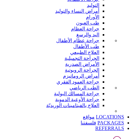
التوليد
أمراض النساء والتوليد
الأورام
طب العيون
جراحة العظام
اليد والرسغ
جراحة عظام الأطفال
طب الأطفال
العلاج الطبيعي
الجراحة التجميلية
الأمراض الصدرية
الجراحة الروبوتية
أمراض الروماتيزم
جراحة العمود الفقري
الطب الرياضي
جراحة المسالك البولية
جراحة الأوعية الدموية
العلاج بالفيتامينات الوريديّة
LOCATIONS
مواقع
PACKAGES
فلسفتنا
REFERRALS