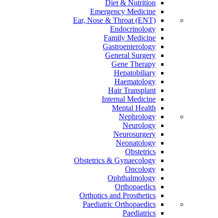
Diet & Nutrition
Emergency Medicine
Ear, Nose & Throat (ENT)
Endocrinology
Family Medicine
Gastroenterology
General Surgery
Gene Therapy
Hepatobiliary
Haematology
Hair Transplant
Internal Medicine
Mental Health
Nephrology
Neurology
Neurosurgery
Neonatology
Obstetrics
Obstetrics & Gynaecology
Oncology
Ophthalmology
Orthopaedics
Orthotics and Prosthetics
Paediatric Orthopaedics
Paediatrics