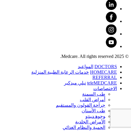
© 2025 Medcare. All rights reserved.
DOCTORS
المواعيد
HOMECARE
خدمات الرعاية الطبية المنزلية
REFERRAL
teleMEDCARE
تيلي ميدكير
الاختصاصات
طب السمنة
أمراض القلب
جراحة القولون والمستقيم
طب الأسنان
ﻮﺟﻮﻫ ﺪﻴﻨﺗﻭ
الأمراض الجلدية
الحمية والنظام الغذائي