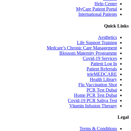
Help Center
MyCare Patient Portal
International Patients
Quick Links
Aesthetics
Life Support Training
Medcare’s Chronic Care Management
Blossom Maternity Programme
Covid-19 Services
Patient Log In
Patient Referrals
teleMEDCARE
Health Library
Flu Vaccination Shot
PCR Test Dubai
Home PCR Test Dubai
Covid-19 PCR Saliva Test
Vitamin Infusion Therapy
Legal
Terms & Conditions