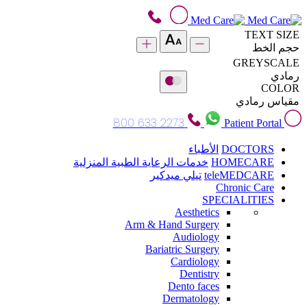
TEXT SIZE
حجم الخط
GREYSCALE
رمادي
COLOR
مقياس رمادي
800 633 2273
Patient Portal
DOCTORS
الأطباء
HOMECARE
خدمات الرعاية الطبية المنزلية
teleMEDCARE
تيلي ميدكير
Chronic Care
SPECIALITIES
Aesthetics
Arm & Hand Surgery
Audiology
Bariatric Surgery
Cardiology
Dentistry
Dento faces
Dermatology