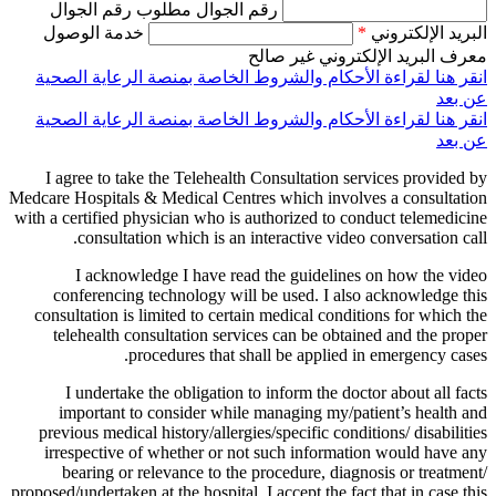
رقم الجوال مطلوب رقم الجوال
البريد الإلكتروني
*
خدمة الوصول
معرف البريد الإلكتروني غير صالح
انقر هنا لقراءة الأحكام والشروط الخاصة بمنصة الرعاية الصحية
عن بعد
انقر هنا لقراءة الأحكام والشروط الخاصة بمنصة الرعاية الصحية
عن بعد
I agree to take the Telehealth Consultation services provided by
Medcare Hospitals & Medical Centres which involves a consultation
with a certified physician who is authorized to conduct telemedicine
consultation which is an interactive video conversation call.
I acknowledge I have read the guidelines on how the video
conferencing technology will be used. I also acknowledge this
consultation is limited to certain medical conditions for which the
telehealth consultation services can be obtained and the proper
procedures that shall be applied in emergency cases.
I undertake the obligation to inform the doctor about all facts
important to consider while managing my/patient’s health and
previous medical history/allergies/specific conditions/ disabilities
irrespective of whether or not such information would have any
bearing or relevance to the procedure, diagnosis or treatment/
proposed/undertaken at the hospital. I accept the fact that in case this