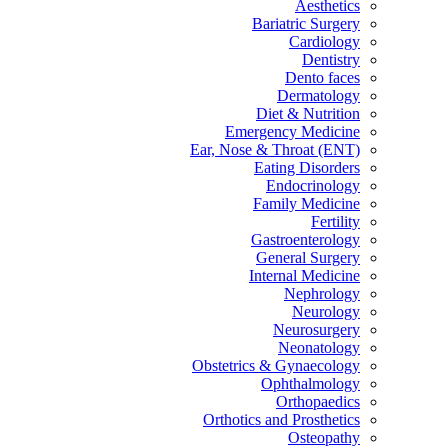
Aesthetics
Bariatric Surgery
Cardiology
Dentistry
Dento faces
Dermatology
Diet & Nutrition
Emergency Medicine
Ear, Nose & Throat (ENT)
Eating Disorders
Endocrinology
Family Medicine
Fertility
Gastroenterology
General Surgery
Internal Medicine
Nephrology
Neurology
Neurosurgery
Neonatology
Obstetrics & Gynaecology
Ophthalmology
Orthopaedics
Orthotics and Prosthetics
Osteopathy