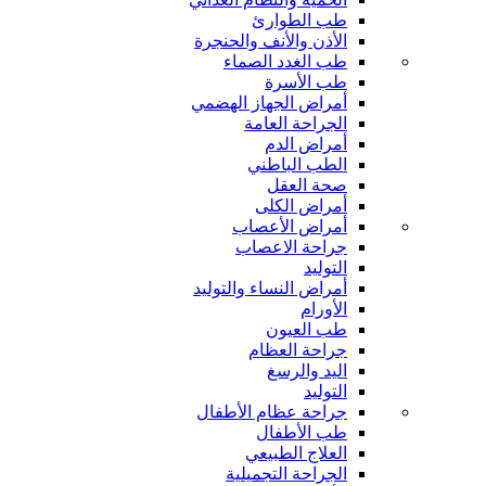
طب الطوارئ
الأذن والأنف والحنجرة
طب الغدد الصماء
طب الأسرة
أمراض الجهاز الهضمي
الجراحة العامة
أمراض الدم
الطب الباطني
صحة العقل
أمراض الكلى
أمراض الأعصاب
جراحة الاعصاب
التوليد
أمراض النساء والتوليد
الأورام
طب العيون
جراحة العظام
اليد والرسغ
التوليد
جراحة عظام الأطفال
طب الأطفال
العلاج الطبيعي
الجراحة التجميلية