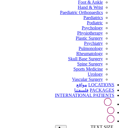
Foot & Ankle
Hand & Wrist
Paediatric Orthopaedics
Paediatrics
Podiatric
Psychology
Physiotherapy
Plastic Surgery
Psychiatry
Pulmonology
Rheumatology
Skull Base Surgery
Spine Surgery
Sports Medicine
Urology
Vascular Surgery
LOCATIONS
مواقع
PACKAGES
فلسفتنا
INTERNATIONAL PATIENTS
TEXT SIZE