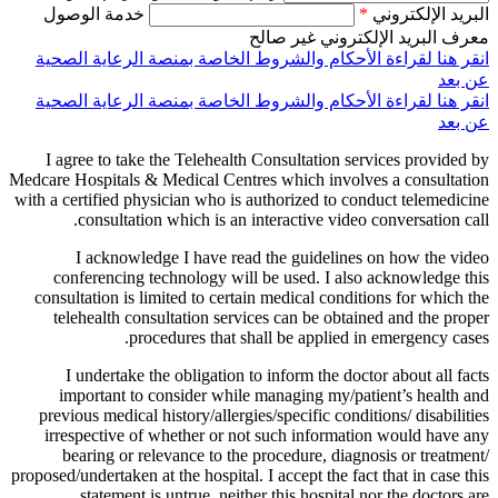
البريد الإلكتروني
*
خدمة الوصول
معرف البريد الإلكتروني غير صالح
انقر هنا لقراءة الأحكام والشروط الخاصة بمنصة الرعاية الصحية
عن بعد
انقر هنا لقراءة الأحكام والشروط الخاصة بمنصة الرعاية الصحية
عن بعد
I agree to take the Telehealth Consultation services provided by
Medcare Hospitals & Medical Centres which involves a consultation
with a certified physician who is authorized to conduct telemedicine
consultation which is an interactive video conversation call.
I acknowledge I have read the guidelines on how the video
conferencing technology will be used. I also acknowledge this
consultation is limited to certain medical conditions for which the
telehealth consultation services can be obtained and the proper
procedures that shall be applied in emergency cases.
I undertake the obligation to inform the doctor about all facts
important to consider while managing my/patient’s health and
previous medical history/allergies/specific conditions/ disabilities
irrespective of whether or not such information would have any
bearing or relevance to the procedure, diagnosis or treatment/
proposed/undertaken at the hospital. I accept the fact that in case this
statement is untrue, neither this hospital nor the doctors are