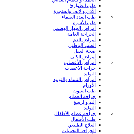
طب الطوارئ
الأذن والأنف والحنجرة
طب الغدد الصماء
طب الأسرة
أمراض الجهاز الهضمي
الجراحة العامة
أمراض الدم
الطب الباطني
صحة العقل
أمراض الكلى
أمراض الأعصاب
جراحة الاعصاب
التوليد
أمراض النساء والتوليد
الأورام
طب العيون
جراحة العظام
اليد والرسغ
التوليد
جراحة عظام الأطفال
طب الأطفال
العلاج الطبيعي
الجراحة التجميلية