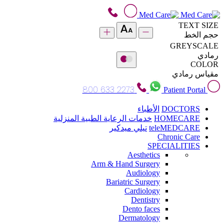
TEXT SIZE
حجم الخط
GREYSCALE
رمادي
COLOR
مقياس رمادي
800 633 2273
Patient Portal
DOCTORS
الأطباء
HOMECARE
خدمات الرعاية الطبية المنزلية
teleMEDCARE
تيلي ميدكير
Chronic Care
SPECIALITIES
Aesthetics
Arm & Hand Surgery
Audiology
Bariatric Surgery
Cardiology
Dentistry
Dento faces
Dermatology