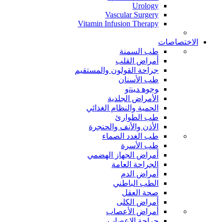
Urology
Vascular Surgery
Vitamin Infusion Therapy
الاختصاصات
طب السمنة
أمراض القلب
جراحة القولون والمستقيم
طب الأسنان
ﻮﺟﻮﻫ ﺪﻴﻨﺗﻭ
الأمراض الجلدية
الحمية والنظام الغذائي
طب الطوارئ
الأذن والأنف والحنجرة
طب الغدد الصماء
طب الأسرة
أمراض الجهاز الهضمي
الجراحة العامة
أمراض الدم
الطب الباطني
صحة العقل
أمراض الكلى
أمراض الأعصاب
جراحة الاعصاب