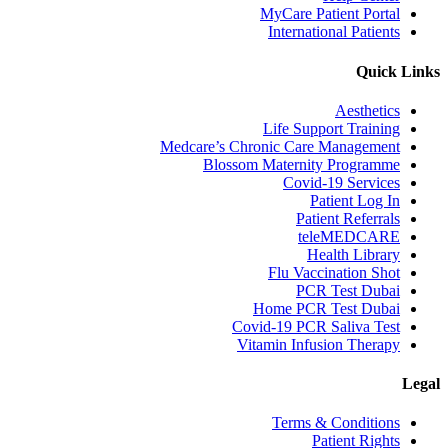
MyCare Patient Portal
International Patients
Quick Links
Aesthetics
Life Support Training
Medcare’s Chronic Care Management
Blossom Maternity Programme
Covid-19 Services
Patient Log In
Patient Referrals
teleMEDCARE
Health Library
Flu Vaccination Shot
PCR Test Dubai
Home PCR Test Dubai
Covid-19 PCR Saliva Test
Vitamin Infusion Therapy
Legal
Terms & Conditions
Patient Rights