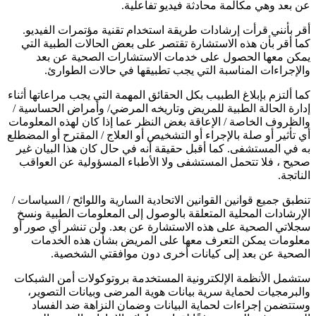
عن بعد وهي مكالمة محادثة فيديو تفاعلية.
أقر بأنني قرأت إرشادات طريقة استخدام تقنية مؤتمرات الفيديو.
كما أقر بأن هذه الاستشارة تقتصر على بعض الحالات الطبية التي
يمكن معها الحصول على خدمات الاستشارات الصحية عن بعد
والإجراءات المناسبة التي يجب تطبيقها في حالات الطوارئ.
كما ألتزم بإبلاغ الطبيب بكل الحقائق المهمة التي يجب مراعاتها أثناء
إدارة الحالة الطبية للمريض وتاريخه المرضي/ وأمراض الحساسية /
والظروف الخاصة / الإعاقة بغض النظر عما إذا كان لهذه المعلومات
أي تأثير أو صلة بالإجراء أو التشخيص أو العلاج / المقترح أو المضطلع
به في المستشفى. كما أقبل حقيقة أنه في حال كان هذا البيان غير
صحيح ، فلا تتحمل المستشفى ولا الأطباء المسؤولية عن العواقب
الناتجة.
تنطبق جميع قوانين القوانين الاتحادية السارية واللوائح / السياسات /
الإرشادات المحلية المتعلقة بالوصول إلى المعلومات الطبية ونسخ
سجلاتي الصحية على هذه الاستشارة عن بعد. ولن تنشر أي صور أو
معلومات يمكن التعرف معها على المريض بشأن هذه الخدمات
الصحية عن بعد إلى كيانات أخرى دون موافقتي الشخصية.
ستشمل الأنظمة الإلكترونية المستخدمة بروتوكولات أمن الشبكات
والبرمجيات لحماية سرية بيانات هوية المرضى وبيانات التصوير،
وستتضمن إجراءات لحماية البيانات وضمان النزاهة ضد الفساد