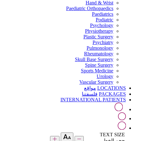
Hand & Wrist
Paediatric Orthopaedics
Paediatrics
Podiatric
Psychology
Physiotherapy
Plastic Surgery
Psychiatry
Pulmonology
Rheumatology
Skull Base Surgery
Spine Surgery
Sports Medicine
Urology
Vascular Surgery
LOCATIONS
مواقع
PACKAGES
فلسفتنا
INTERNATIONAL PATIENTS
TEXT SIZE
حجم الخط