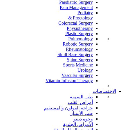
Paediatric Surgery
Pain Management
Podiatry
Proctology &
Colorectal Surgery
Physiotherapy
Plastic Surgery
Pulmonology
Robotic Surgery
Rheumatology
Skull Base Surgery
Spine Surgery
Sports Medicine
Urology
Vascular Surgery
Vitamin Infusion Therapy
الاختصاصات
طب السمنة
أمراض القلب
جراحة القولون والمستقيم
طب الأسنان
وجوه دينتو
الأمراض الجلدية
الحمية والنظام الغذائي