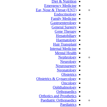
Diet & Nutrition
Emergency Medicine
Ear, Nose & Throat (ENT)
Endocrinology
Family Medicine
Gastroenterology
General Surgery
Gene Therapy
Hepatobiliary
Haematology
Hair Transplant
Internal Medicine
Mental Health
Nephrology
Neurology
Neurosurgery
Neonatology
Obstetrics
Obstetrics & Gynaecology
Oncology
Ophthalmology
Orthopaedics
Orthotics and Prosthetics
Paediatric Orthopaedics
Paediatrics