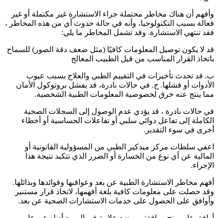
وأفهم أن هناك مخاطر محتملة جراء الاستشارة غير مكتملة أو غير
فعالة بسبب التكنولوجيا، وأنه في حالة حدوث أي من هذه المخاطر ،
فقد تنتهي الاستشارة. وقد تشمل المخاطر ما يلي:
قد لا يكون توصيل المعلومات كافيًا (مثل ضعف دقة الصور) للسماح
باتخاذ القرار المناسب من قبل الطبيب المعالج
ب. قد تحدث تأخيرات في التقييم الطبي والعلاج بسبب عيوب
الأدوات أو فشلها. ج. في حالات نادرة، قد يفشل بروتوكول الأمان
مما ينتج عنه خرق لخصوصية المعلومات الطبية الشخصية.
في حالات نادرة ، قد يؤدي عدم الوصول إلى السجلات الصحية
الكاملة إلى تفاعل دوائي سلبي أو تفاعلات الحساسية أو أخطاء
أخرى في سوء التقدير.
اعفي سلطات مركز ميدكير الطبي من المسؤولية القانونية أو
المالية عن أي نوع من الخسارة أو الضرر الذي تتكبد نتيجة هذا
الإجراء.
أفهم مخاطر الاستشارة الطبية عن بعد وعواقبها وفوائدها وبدائلها.
وقد حصلت على معلومات كافية بلغة أفهمها، لاتخاذ قرار مستنير
وأوافق على الحصول على خدمات الاستشارات الصحية عن بعد.
أوافق على منح موافقتي بوضع علامة في المربع أدناه عن علم