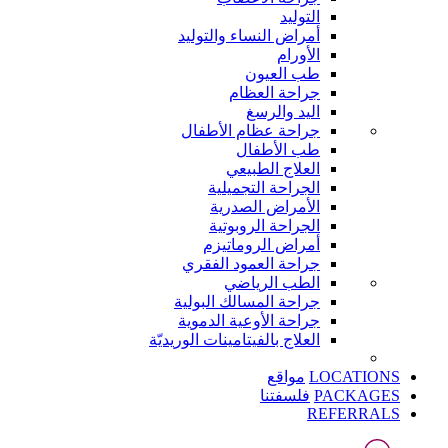
التوليد
أمراض النساء والتوليد
الأورام
طب العيون
جراحة العظام
اليد والرسغ
جراحة عظام الأطفال
طب الأطفال
العلاج الطبيعي
الجراحة التجميلية
الأمراض الصدرية
الجراحة الروبوتية
أمراض الروماتيزم
جراحة العمود الفقري
الطب الرياضي
جراحة المسالك البولية
جراحة الأوعية الدموية
العلاج بالفيتامينات الوريديّة
LOCATIONS
مواقع
PACKAGES
فلسفتنا
REFERRALS