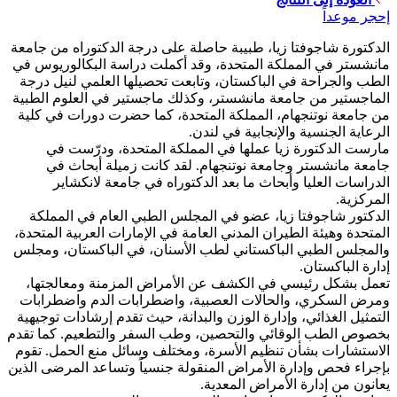
إحجر موعداً
الدكتورة شاجوفتا زيا، طبيبة حاصلة على درجة الدكتوراه من جامعة
مانشستر في المملكة المتحدة، وقد أكملت دراسة البكالوريوس في
الطب والجراحة في الباكستان، وتابعت تحصيلها العلمي لنيل درجة
الماجستير من جامعة مانشستر، وكذلك ماجستير في العلوم الطبية
من جامعة نوتنجهام، المملكة المتحدة، كما حضرت دورات في كلية
الرعاية الجنسية والإنجابية في لندن.
مارست الدكتورة زيا عملها في المملكة المتحدة، ودرّست في
جامعة مانشستر وجامعة نوتنجهام. لقد كانت زميلة أبحاث في
الدراسات العليا وأبحاث ما بعد الدكتوراه في جامعة لانكشاير
المركزية.
الدكتور شاجوفتا زيا، عضو في المجلس الطبي العام في المملكة
المتحدة وهيئة الطيران المدني العامة في الإمارات العربية المتحدة،
والمجلس الطبي الباكستاني لطب الأسنان، في الباكستان، ومجلس
إدارة الباكستان.
تعمل بشكل رئيسي في الكشف عن الأمراض المزمنة ومعالجتها،
ومرض السكري، والحالات العصبية، واضطرابات الدم واضطرابات
التمثيل الغذائي، وإدارة الوزن والبدانة، حيث تقدم إرشادات توجيهية
بخصوص الطب الوقائي والتحصين، وطب السفر والتطعيم. كما تقدم
الاستشارات بشأن تنظيم الأسرة، ومختلف وسائل منع الحمل. تقوم
بإجراء فحص وإدارة الأمراض المنقولة جنسياً وتساعد المرضى الذين
يعانون من إدارة الأمراض المعدية.