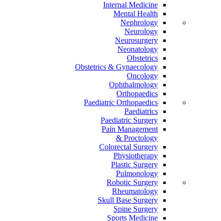
Internal Medicine
Mental Health
Nephrology
Neurology
Neurosurgery
Neonatology
Obstetrics
Obstetrics & Gynaecology
Oncology
Ophthalmology
Orthopaedics
Paediatric Orthopaedics
Paediatrics
Paediatric Surgery
Pain Management
Proctology &
Colorectal Surgery
Physiotherapy
Plastic Surgery
Pulmonology
Robotic Surgery
Rheumatology
Skull Base Surgery
Spine Surgery
Sports Medicine