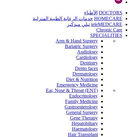
DOCTORS
الأطباء
HOMECARE
خدمات الرعاية الطبية المنزلية
teleMEDCARE
تيلي ميدكير
Chronic Care
SPECIALITIES
Arm & Hand Surgery
Bariatric Surgery
Audiology
Cardiology
Dentistry
Dento faces
Dermatology
Diet & Nutrition
Emergency Medicine
Ear, Nose & Throat (ENT)
Endocrinology
Family Medicine
Gastroenterology
General Surgery
Gene Therapy
Hepatobiliary
Haematology
Hair Transplant