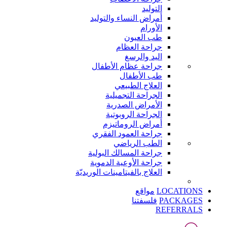
التوليد
أمراض النساء والتوليد
الأورام
طب العيون
جراحة العظام
اليد والرسغ
جراحة عظام الأطفال
طب الأطفال
العلاج الطبيعي
الجراحة التجميلية
الأمراض الصدرية
الجراحة الروبوتية
أمراض الروماتيزم
جراحة العمود الفقري
الطب الرياضي
جراحة المسالك البولية
جراحة الأوعية الدموية
العلاج بالفيتامينات الوريديّة
LOCATIONS
مواقع
PACKAGES
فلسفتنا
REFERRALS