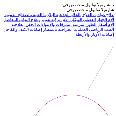
د. شارميلا تولبول متخصص في:
شارميلا تولبول متخصص في:
علاج غولديك
العلاج بالخلايا الجذعية
البلازما الغنية بالصفائح الدموية
آلام الجهاز العضلي الهيكلي
آلام الركبة
تقييم وعلاج التهاب المفاصل
آلام أسفل الظهر المزمنة
التمزقات والالتواءات
الحقن العلاجية
الطب الرياضي
العمليات الجراحية بالمنظار
إصابات الكتف والكاحل
إصابات الأوتار والأربطة