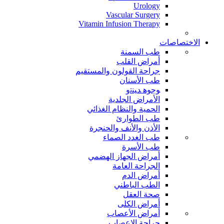
Urology
Vascular Surgery
Vitamin Infusion Therapy
الاختصاصات
طب السمنة
أمراض القلب
جراحة القولون والمستقيم
طب الأسنان
ﻮﺟﻮﻫ ﺪﻴﻨﺗﻭ
الأمراض الجلدية
الحمية والنظام الغذائي
طب الطوارئ
الأذن والأنف والحنجرة
طب الغدد الصماء
طب الأسرة
أمراض الجهاز الهضمي
الجراحة العامة
أمراض الدم
الطب الباطني
صحة العقل
أمراض الكلى
أمراض الأعصاب
جراحة الاعصاب