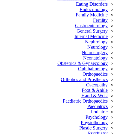
Eating Disorders
Endocrinology
Family Medicine
Fertility
Gastroenterology
General Surgery
Internal Medicine
Nephrology
Neurology
Neurosurgery
Neonatology
Obstetrics & Gynaecology
Ophthalmology
Orthopaedics
Orthotics and Prosthetics
Osteopathy
Foot & Ankle
Hand & Wrist
Paediatric Orthopaedics
Paediatrics
Podiatric
Psychology
Physiotherapy
Plastic Surgery
Psychiatry