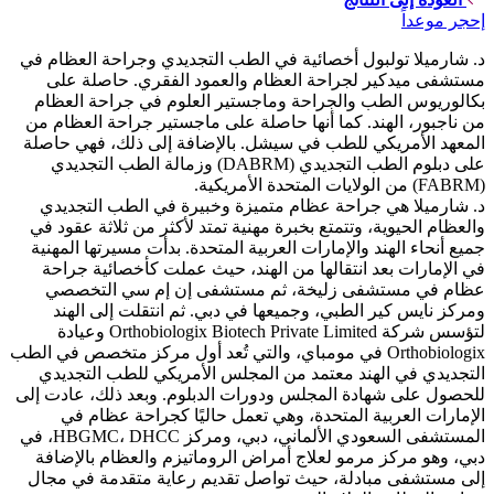
إحجر موعداً
د. شارميلا تولبول أخصائية في الطب التجديدي وجراحة العظام في
مستشفى ميدكير لجراحة العظام والعمود الفقري. حاصلة على
بكالوريوس الطب والجراحة وماجستير العلوم في جراحة العظام
من ناجبور، الهند. كما أنها حاصلة على ماجستير جراحة العظام من
المعهد الأمريكي للطب في سيشل. بالإضافة إلى ذلك، فهي حاصلة
على دبلوم الطب التجديدي (DABRM) وزمالة الطب التجديدي
(FABRM) من الولايات المتحدة الأمريكية.
د. شارميلا هي جراحة عظام متميزة وخبيرة في الطب التجديدي
والعظام الحيوية، وتتمتع بخبرة مهنية تمتد لأكثر من ثلاثة عقود في
جميع أنحاء الهند والإمارات العربية المتحدة. بدأت مسيرتها المهنية
في الإمارات بعد انتقالها من الهند، حيث عملت كأخصائية جراحة
عظام في مستشفى زليخة، ثم مستشفى إن إم سي التخصصي
ومركز نايس كير الطبي، وجميعها في دبي. ثم انتقلت إلى الهند
لتؤسس شركة Orthobiologix Biotech Private Limited وعيادة
Orthobiologix في مومباي، والتي تُعد أول مركز متخصص في الطب
التجديدي في الهند معتمد من المجلس الأمريكي للطب التجديدي
للحصول على شهادة المجلس ودورات الدبلوم. وبعد ذلك، عادت إلى
الإمارات العربية المتحدة، وهي تعمل حاليًا كجراحة عظام في
المستشفى السعودي الألماني، دبي، ومركز HBGMC، DHCC، في
دبي، وهو مركز مرمو لعلاج أمراض الروماتيزم والعظام بالإضافة
إلى مستشفى مبادلة، حيث تواصل تقديم رعاية متقدمة في مجال