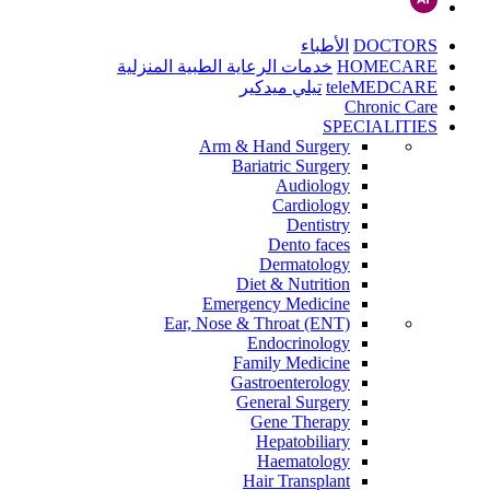
DOCTORS
الأطباء
HOMECARE
خدمات الرعاية الطبية المنزلية
teleMEDCARE
تيلي ميدكير
Chronic Care
SPECIALITIES
Arm & Hand Surgery
Bariatric Surgery
Audiology
Cardiology
Dentistry
Dento faces
Dermatology
Diet & Nutrition
Emergency Medicine
Ear, Nose & Throat (ENT)
Endocrinology
Family Medicine
Gastroenterology
General Surgery
Gene Therapy
Hepatobiliary
Haematology
Hair Transplant