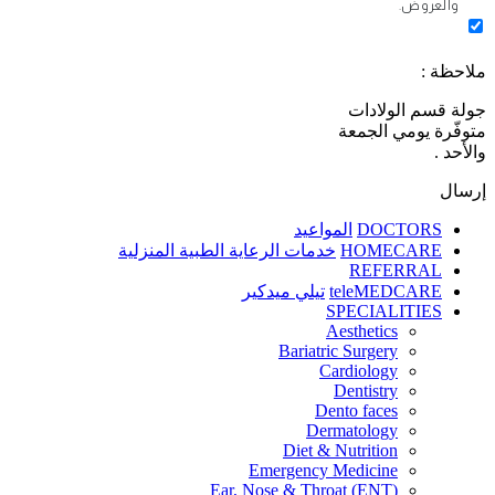
والعروض.
ملاحظة :
جولة قسم الولادات
متوفّرة يومي الجمعة
والأحد .
إرسال
DOCTORS
المواعيد
HOMECARE
خدمات الرعاية الطبية المنزلية
REFERRAL
teleMEDCARE
تيلي ميدكير
SPECIALITIES
Aesthetics
Bariatric Surgery
Cardiology
Dentistry
Dento faces
Dermatology
Diet & Nutrition
Emergency Medicine
Ear, Nose & Throat (ENT)