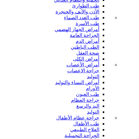
طب الطوارئ
الأذن والأنف والحنجرة
طب الغدد الصماء
طب الأسرة
أمراض الجهاز الهضمي
الجراحة العامة
أمراض الدم
الطب الباطني
صحة العقل
أمراض الكلى
أمراض الأعصاب
جراحة الاعصاب
التوليد
أمراض النساء والتوليد
الأورام
طب العيون
جراحة العظام
اليد والرسغ
التوليد
جراحة عظام الأطفال
طب الأطفال
العلاج الطبيعي
الجراحة التجميلية