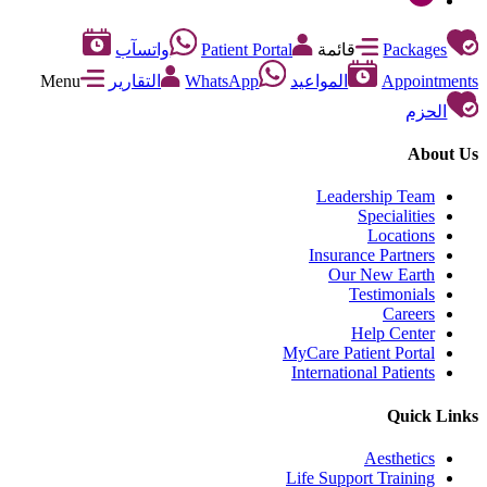
Packages
قائمة
Patient Portal
واتسآب
Appointments
المواعيد
WhatsApp
التقارير
Menu
الحزم
About Us
Leadership Team
Specialities
Locations
Insurance Partners
Our New Earth
Testimonials
Careers
Help Center
MyCare Patient Portal
International Patients
Quick Links
Aesthetics
Life Support Training