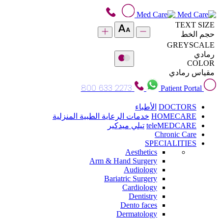
TEXT SIZE
حجم الخط
GREYSCALE
رمادي
COLOR
مقياس رمادي
800 633 2273
Patient Portal
DOCTORS
الأطباء
HOMECARE
خدمات الرعاية الطبية المنزلية
teleMEDCARE
تيلي ميدكير
Chronic Care
SPECIALITIES
Aesthetics
Arm & Hand Surgery
Audiology
Bariatric Surgery
Cardiology
Dentistry
Dento faces
Dermatology