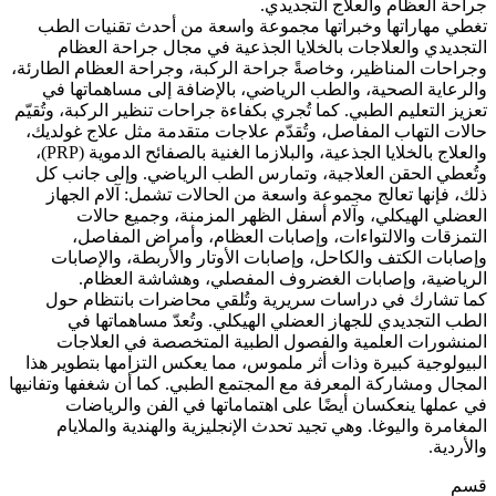
جراحة العظام والعلاج التجديدي.
تغطي مهاراتها وخبراتها مجموعة واسعة من أحدث تقنيات الطب
التجديدي والعلاجات بالخلايا الجذعية في مجال جراحة العظام
وجراحات المناظير، وخاصةً جراحة الركبة، وجراحة العظام الطارئة،
والرعاية الصحية، والطب الرياضي، بالإضافة إلى مساهماتها في
تعزيز التعليم الطبي. كما تُجري بكفاءة جراحات تنظير الركبة، وتُقيّم
حالات التهاب المفاصل، وتُقدّم علاجات متقدمة مثل علاج غولديك،
والعلاج بالخلايا الجذعية، والبلازما الغنية بالصفائح الدموية (PRP)،
وتُعطي الحقن العلاجية، وتمارس الطب الرياضي. وإلى جانب كل
ذلك، فإنها تعالج مجموعة واسعة من الحالات تشمل: آلام الجهاز
العضلي الهيكلي، وآلام أسفل الظهر المزمنة، وجميع حالات
التمزقات والالتواءات، وإصابات العظام، وأمراض المفاصل،
وإصابات الكتف والكاحل، وإصابات الأوتار والأربطة، والإصابات
الرياضية، وإصابات الغضروف المفصلي، وهشاشة العظام.
كما تشارك في دراسات سريرية وتُلقي محاضرات بانتظام حول
الطب التجديدي للجهاز العضلي الهيكلي. وتُعدّ مساهماتها في
المنشورات العلمية والفصول الطبية المتخصصة في العلاجات
البيولوجية كبيرة وذات أثر ملموس، مما يعكس التزامها بتطوير هذا
المجال ومشاركة المعرفة مع المجتمع الطبي. كما أن شغفها وتفانيها
في عملها ينعكسان أيضًا على اهتماماتها في الفن والرياضات
المغامرة واليوغا. وهي تجيد تحدث الإنجليزية والهندية والملايام
والأردية.
قسم