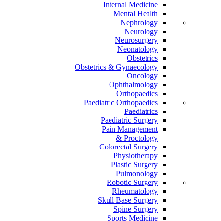
Internal Medicine
Mental Health
Nephrology
Neurology
Neurosurgery
Neonatology
Obstetrics
Obstetrics & Gynaecology
Oncology
Ophthalmology
Orthopaedics
Paediatric Orthopaedics
Paediatrics
Paediatric Surgery
Pain Management
Proctology &
Colorectal Surgery
Physiotherapy
Plastic Surgery
Pulmonology
Robotic Surgery
Rheumatology
Skull Base Surgery
Spine Surgery
Sports Medicine