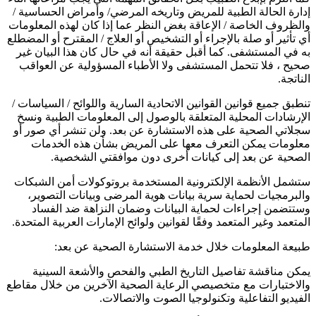
إدارة الحالة الطبية للمريض وتاريخه المرضي/ وأمراض الحساسية /
والظروف الخاصة / الإعاقة بغض النظر عما إذا كان لهذه المعلومات
أي تأثير أو صلة بالإجراء أو التشخيص أو العلاج / المقترح أو المضطلع
به في المستشفى. كما أقبل حقيقة أنه في حال كان هذا البيان غير
صحيح ، فلا تتحمل المستشفى ولا الأطباء المسؤولية عن العواقب
الناتجة.
تنطبق جميع قوانين القوانين الاتحادية السارية واللوائح / السياسات /
الإرشادات المحلية المتعلقة بالوصول إلى المعلومات الطبية ونسخ
سجلاتي الصحية على هذه الاستشارة عن بعد. ولن تنشر أي صور أو
معلومات يمكن التعرف معها على المريض بشأن هذه الخدمات
الصحية عن بعد إلى كيانات أخرى دون موافقتي الشخصية.
ستشمل الأنظمة الإلكترونية المستخدمة بروتوكولات أمن الشبكات
والبرمجيات لحماية سرية بيانات هوية المرضى وبيانات التصوير،
وستتضمن إجراءات لحماية البيانات وضمان النزاهة ضد الفساد
المتعمد وغير المتعمد وفقًا لقوانين ولوائح الإمارات العربية المتحدة.
طبيعة المعلومات خلال خدمة الاستشارة الصحية عن بعد:
يمكن مناقشة تفاصيل التاريخ الطبي والفحص والأشعة السينية
والاختبارات مع متخصيصي الرعاية الصحية الآخرين من خلال مقاطع
الفيديو التفاعلية وتكنولوجيا الصوت والاتصالات.