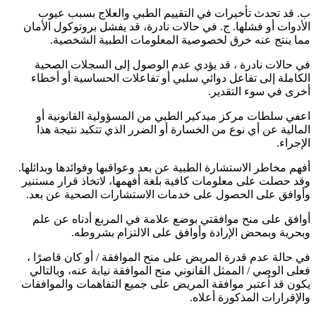
ب. قد تحدث تأخيرات في التقييم الطبي والعلاج بسبب عيوب
الأدوات أو فشلها. ج. في حالات نادرة، قد يفشل بروتوكول الأمان
مما ينتج عنه خرق لخصوصية المعلومات الطبية الشخصية.
في حالات نادرة ، قد يؤدي عدم الوصول إلى السجلات الصحية
الكاملة إلى تفاعل دوائي سلبي أو تفاعلات الحساسية أو أخطاء
أخرى في سوء التقدير.
اعفي سلطات مركز ميدكير الطبي من المسؤولية القانونية أو
المالية عن أي نوع من الخسارة أو الضرر الذي تتكبد نتيجة هذا
الإجراء.
أفهم مخاطر الاستشارة الطبية عن بعد وعواقبها وفوائدها وبدائلها.
وقد حصلت على معلومات كافية بلغة أفهمها، لاتخاذ قرار مستنير
وأوافق على الحصول على خدمات الاستشارات الصحية عن بعد.
أوافق على منح موافقتي بوضع علامة في المربع أدناه عن علم
وبحرية وبمحض الإرادة وأوافق على الالتزام بشروطه.
في حالة عدم قدرة المريض على منح الموافقة / أو كان قاصرًا ،
فعلى الوصي / الممثل القانوني منح الموافقة نيابة عنه، وبالتالي
يكون قد اُعتبر موافقة المريض على جميع التفاهمات والموافقات
والإقرارات المذكورة أعلاه.