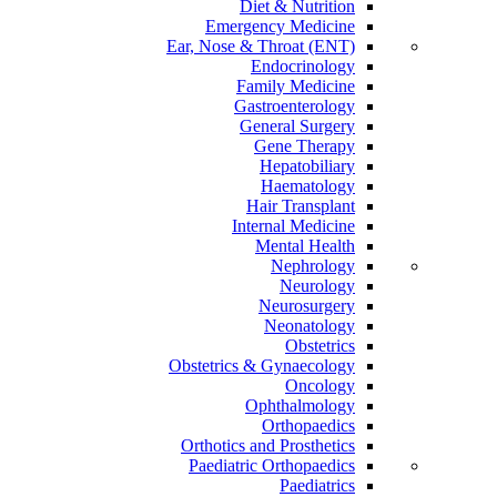
Diet & Nutrition
Emergency Medicine
Ear, Nose & Throat (ENT)
Endocrinology
Family Medicine
Gastroenterology
General Surgery
Gene Therapy
Hepatobiliary
Haematology
Hair Transplant
Internal Medicine
Mental Health
Nephrology
Neurology
Neurosurgery
Neonatology
Obstetrics
Obstetrics & Gynaecology
Oncology
Ophthalmology
Orthopaedics
Orthotics and Prosthetics
Paediatric Orthopaedics
Paediatrics