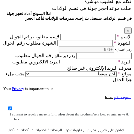
تكلّم مع الطبيب مباشرة
طلب موعد
احجز جولة في قسم الولادات
املأ النموذج أدناه لحجز جولة
في قسم الولادات. ستتصل بك إحدى ممرضات الولادات لتأكيد الحجز
×
الإسم
*
لإسم مطلوب رقم الجوال
الشهرة
*
الشهرة مطلوب رقم الجوال
رقم الاتصال
*
رقم الجوال مطلوب
رقم غير صالح
البريد
*
البريد الالكتروني مطلوب
معرف البريد الإلكتروني غير صالح
موقع
*
يجب ملء
هذا الحقل
Your
Privacy
is important to us.
خصوصيتكم
تهمنا
I consent to receive more information about the products/services, events, news &
offers.
أوافق على تلقي مزيد من المعلومات حول المنتجات / الخدمات والأحداث والأخبار