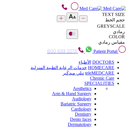
TEXT SIZE
حجم الخط
GREYSCALE
رمادي
COLOR
مقياس رمادي
800 633 2273
Patient Portal
DOCTORS
الأطباء
HOMECARE
خدمات الرعاية الطبية المنزلية
teleMEDCARE
تيلي ميدكير
Chronic Care
SPECIALITIES
Aesthetics
Arm & Hand Surgery
Audiology
Bariatric Surgery
Cardiology
Dentistry
Dento faces
Dermatology