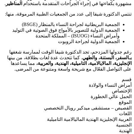
مشهورة بكفاءتها في إجراء الجراحات المتقدمة باستخدام
المناظير
.
تنتمي الدكتورة شيفا إلى عدد من الجمعيات الطبية المرموقة، منها:
الجمعية البريطانية لجراحة النساء بالمنظار (BSGE)
الجمعية الدولية للتصوير بالأمواج فوق الصوتية في التوليد
وأمراض النساء (ISUOG) – المملكة المتحدة
الجمعية الدولية لجراحة الروبوت
رغم جدولها المزدحم، تجد الدكتورة شيفا الوقت لممارسة شغفها
بـالسفر، البستنة، والطهي
. كما تتحدث عدة لغات بطلاقة، من بينها
الإنجليزية، المالايالامية، التاميلية، الهندية، والعربية،
مما يساعدها
على التواصل الفعّال مع شريحة واسعة ومتنوعة من المرضى.
قسم
أمراض النساء والولادة
الإختصاص
الحمل عالي الخطورة
الموقع
القصيص – مستشفى ميدكير رويال التخصصي
اللغات
العربية
الإنجليزية
الهندية
الماليالامية
التاميلية
الجنسية
الهندية