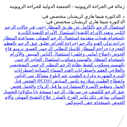
زمالة في الجراحة الروبوتية – الجمعية الدولية للجراحة الروبوتية
د. الدكتورة شيفا هاري كريشنان متخصص في:
الدكتورة شيفا هاري كريشنان متخصص في:
استئصال الرحم بالكامل عن طريق المنظار (حتى في حالات الرحم
الكبير وتعدد الأورام الليفية)
استئصال الأورام الليفية الكبيرة
باستخدام تقنيات متقدمة
استئصال الرحم المهبلي بمساعدة المنظار
جراحة تدلي القبو والرحم (جراحة الحزام، تعليق عنق الرحم بالعظم
العجزي)
جراحة المنظار للانتباذ البطاني الرحمي العميق
ترميم قاع
الحوض (إصلاح أمامي وخلفي)
استئصال أكياس المبيض والأورام
باستخدام المنظار والهيستروسكوب
استئصال الحاجز الرحمي
بالهيستروسكوب
كشط بطانة الرحم
التنظير الرحمي التشخيصي
والعلاجي
العقم واضطرابات الغدد الصماء النسائية
اضطرابات
الدورة الشهرية وغزارة الطمث عند البلوغ
مشاكل سن اليأس
وانقطاع الطمث
متلازمة تكيس المبايض (PCOS)
الفحص قبل
الحمل وتنظيم الأسرة
الاستشارات ما قبل الزواج والحمل
فحص
عنق الرحم للكشف عن سرطان الرحم (مسحة بابا نيكولاو)
التجميل
النسائي بما في ذلك تكبير الفرج بالفيلرز
علاج التشنج المهبلي وآلام
الحوض باستخدام حقن البوتوكس