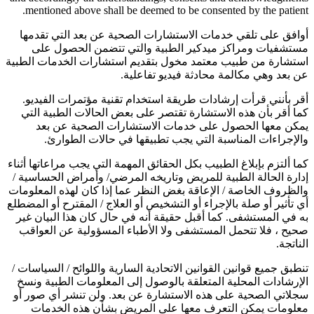
mentioned above shall be deemed to be consented by the patient.
أوافق على تلقي خدمات الاستشارات الصحية عن بعد التي تقدمها
مستشفيات ومراكز ميدكير الطبية والتي تتضمن الحصول على
استشارة من طبيب معتمد مخول بتقديم استشارات الخدمات الطبية
عن بعد وهي مكالمة محادثة فيديو تفاعلية.
أقر بأنني قرأت إرشادات طريقة استخدام تقنية مؤتمرات الفيديو.
كما أقر بأن هذه الاستشارة تقتصر على بعض الحالات الطبية التي
يمكن معها الحصول على خدمات الاستشارات الصحية عن بعد
والإجراءات المناسبة التي يجب تطبيقها في حالات الطوارئ.
كما ألتزم بإبلاغ الطبيب بكل الحقائق المهمة التي يجب مراعاتها أثناء
إدارة الحالة الطبية للمريض وتاريخه المرضي/ وأمراض الحساسية /
والظروف الخاصة / الإعاقة بغض النظر عما إذا كان لهذه المعلومات
أي تأثير أو صلة بالإجراء أو التشخيص أو العلاج / المقترح أو المضطلع
به في المستشفى. كما أقبل حقيقة أنه في حال كان هذا البيان غير
صحيح ، فلا تتحمل المستشفى ولا الأطباء المسؤولية عن العواقب
الناتجة.
تنطبق جميع قوانين القوانين الاتحادية السارية واللوائح / السياسات /
الإرشادات المحلية المتعلقة بالوصول إلى المعلومات الطبية ونسخ
سجلاتي الصحية على هذه الاستشارة عن بعد. ولن تنشر أي صور أو
معلومات يمكن التعرف معها على المريض بشأن هذه الخدمات