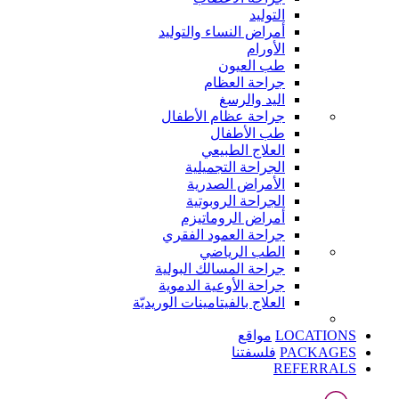
التوليد
أمراض النساء والتوليد
الأورام
طب العيون
جراحة العظام
اليد والرسغ
جراحة عظام الأطفال
طب الأطفال
العلاج الطبيعي
الجراحة التجميلية
الأمراض الصدرية
الجراحة الروبوتية
أمراض الروماتيزم
جراحة العمود الفقري
الطب الرياضي
جراحة المسالك البولية
جراحة الأوعية الدموية
العلاج بالفيتامينات الوريديّة
LOCATIONS
مواقع
PACKAGES
فلسفتنا
REFERRALS