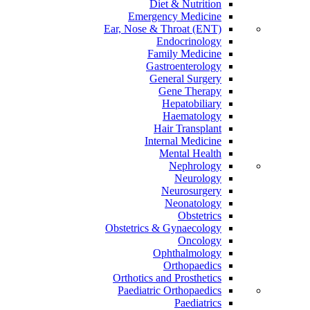
Diet & Nutrition
Emergency Medicine
Ear, Nose & Throat (ENT)
Endocrinology
Family Medicine
Gastroenterology
General Surgery
Gene Therapy
Hepatobiliary
Haematology
Hair Transplant
Internal Medicine
Mental Health
Nephrology
Neurology
Neurosurgery
Neonatology
Obstetrics
Obstetrics & Gynaecology
Oncology
Ophthalmology
Orthopaedics
Orthotics and Prosthetics
Paediatric Orthopaedics
Paediatrics