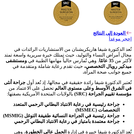
العودة إلى النتائج
إحجر موعداً
تُعد الدكتورة شيفا هاريكريشنان من الاستشاريات الرائدات في
مجال أمراض النساء والتوليد، حيث تمتلك خبرة سريرية واسعة تمتد
لأكثر من
35 عامًا
. وهي تُمارس حالياً مهامها الطبية في
ومستشفى
ميدكير رويال التخصصي،
حيث تقدم رعاية شاملة ومتقدمة في
جميع جوانب صحة المرأة
.
تُعتبر الدكتورة شيفا رائدة حقيقية في مجالها، إذ تُعد أول
جراحة أنثى
في الشرق الأوسط وعلى مستوى العالم
تحصل على الاعتماد من
مؤسسة تقييم الجراحة (SRC)
بالولايات المتحدة الأمريكية بصفتها:
جراحة رئيسية في رعاية الانتباذ البطاني الرحمي المتعدد
التخصصات (MSMEC)
جراحة رئيسية في الجراحة النسائية طفيفة التوغل (MSMIG)
جراحة معتمدة بامتياز في رعاية الانتباذ البطاني الرحمي
تُعد الدكتورة شيفا خبيرة في إدارة
الحمل عالي الخطورة
، وهي