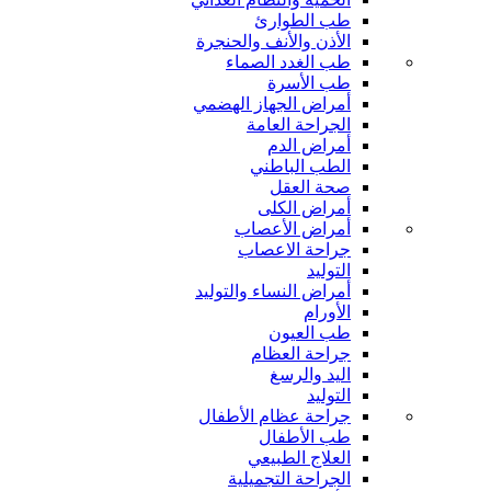
طب الطوارئ
الأذن والأنف والحنجرة
طب الغدد الصماء
طب الأسرة
أمراض الجهاز الهضمي
الجراحة العامة
أمراض الدم
الطب الباطني
صحة العقل
أمراض الكلى
أمراض الأعصاب
جراحة الاعصاب
التوليد
أمراض النساء والتوليد
الأورام
طب العيون
جراحة العظام
اليد والرسغ
التوليد
جراحة عظام الأطفال
طب الأطفال
العلاج الطبيعي
الجراحة التجميلية