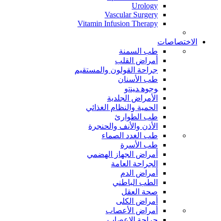
Urology
Vascular Surgery
Vitamin Infusion Therapy
الاختصاصات
طب السمنة
أمراض القلب
جراحة القولون والمستقيم
طب الأسنان
ﻮﺟﻮﻫ ﺪﻴﻨﺗﻭ
الأمراض الجلدية
الحمية والنظام الغذائي
طب الطوارئ
الأذن والأنف والحنجرة
طب الغدد الصماء
طب الأسرة
أمراض الجهاز الهضمي
الجراحة العامة
أمراض الدم
الطب الباطني
صحة العقل
أمراض الكلى
أمراض الأعصاب
جراحة الاعصاب