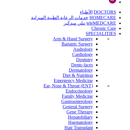
DOCTORS
الأطباء
HOMECARE
خدمات الرعاية الطبية المنزلية
teleMEDCARE
تيلي ميدكير
Chronic Care
SPECIALITIES
Arm & Hand Surgery
Bariatric Surgery
Audiology
Cardiology
Dentistry
Dento faces
Dermatology
Diet & Nutrition
Emergency Medicine
Ear, Nose & Throat (ENT)
Endocrinology
Family Medicine
Gastroenterology
General Surgery
Gene Therapy
Hepatobiliary
Haematology
Hair Transplant