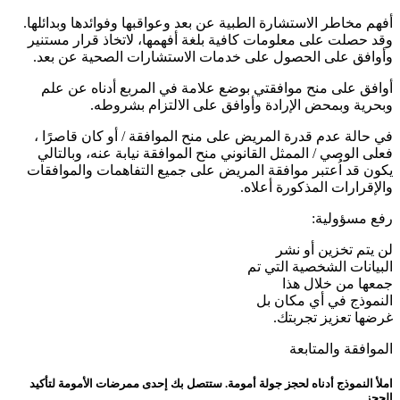
أفهم مخاطر الاستشارة الطبية عن بعد وعواقبها وفوائدها وبدائلها.
وقد حصلت على معلومات كافية بلغة أفهمها، لاتخاذ قرار مستنير
وأوافق على الحصول على خدمات الاستشارات الصحية عن بعد.
أوافق على منح موافقتي بوضع علامة في المربع أدناه عن علم
وبحرية وبمحض الإرادة وأوافق على الالتزام بشروطه.
في حالة عدم قدرة المريض على منح الموافقة / أو كان قاصرًا ،
فعلى الوصي / الممثل القانوني منح الموافقة نيابة عنه، وبالتالي
يكون قد اُعتبر موافقة المريض على جميع التفاهمات والموافقات
والإقرارات المذكورة أعلاه.
رفع مسؤولية:
لن يتم تخزين أو نشر
البيانات الشخصية التي تم
جمعها من خلال هذا
النموذج في أي مكان بل
غرضها تعزيز تجربتك.
الموافقة والمتابعة
املأ النموذج أدناه لحجز جولة أمومة. ستتصل بك إحدى ممرضات الأمومة لتأكيد
الحجز