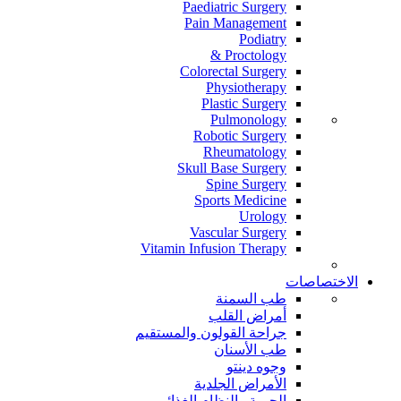
Paediatric Surgery
Pain Management
Podiatry
Proctology &
Colorectal Surgery
Physiotherapy
Plastic Surgery
Pulmonology
Robotic Surgery
Rheumatology
Skull Base Surgery
Spine Surgery
Sports Medicine
Urology
Vascular Surgery
Vitamin Infusion Therapy
الاختصاصات
طب السمنة
أمراض القلب
جراحة القولون والمستقيم
طب الأسنان
وجوه دينتو
الأمراض الجلدية
الحمية والنظام الغذائي