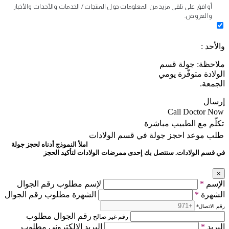
أوافق على تلقي مزيد من المعلومات حول المنتجات / الخدمات والأحداث والأخبار
والعروض.
والأحد :
ملاحظة: جولة قسم
الولادة متوفّرة يومي
الجمعة.
إرسال
Call Doctor Now
تكلّم مع الطبيب مباشرة
طلب موعد
احجز جولة في قسم الولادات
املأ النموذج أدناه لحجز جولة
في قسم الولادات. ستتصل بك إحدى ممرضات الولادات لتأكيد الحجز
×
الإسم
*
لإسم مطلوب رقم الجوال
الشهرة
*
الشهرة مطلوب رقم الجوال
رقم الاتصال
*
رقم الجوال مطلوب
رقم غير صالح
البريد
*
البريد الالكتروني مطلوب