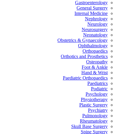
Gastroenterology
General Surgery
Internal Medicine
Nephrology
Neurology
Neurosurgery
Neonatology
Obstetrics & Gynaecology
Ophthalmology
Orthopaedics
Orthotics and Prosthetics
Osteopathy
Foot & Ankle
Hand & Wrist
Paediatric Orthopaedics
Paediatrics
Podiatric
Psychology
Physiotherapy
Plastic Surgery
Psychiatry
Pulmonology
Rheumatology
Skull Base Surgery
Spine Surgery