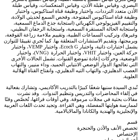
البصري، وقياس طبلة الأذن، وقياس المنعكسات، وقياس طبلة
الأذن متعدد الترددات، واختبار وظيفة قناة استاكيوس، واختبار
وظيفة قناة استاكيوس المفتوحة، وفحص السمع لحديثي الولادة،
والتقييم الفيزيولوجي الكهربائي (استجابة جذع الدماغ السمعية،
واستجابة الحالة المستقرة السمعية، واستجابة الرجفان البطيني،
وغيرها)، وتركيب السماعات الطبية، وتقييم ملاءمة زراعة القوقعة،
وبرمجتها، وتقديم الاستشارات المتعلقة بها. كما تُجري تقييمًا للتوازن
يشمل اختبارات ذاتية، واختبار Ecoch G، واختبار VEMP، واختبار
حركة العين، واختبار VHIT، واختبار الحرارة (VNG)، واختبار
الوضعية، وحركات إعادة تموضع القنوات. تشمل الحالات الأخرى
التي تعالجها: الدوار الوضعي الانتيابي الحميد، وداء منيير، والتهاب
العصب الدهليزي، والتهاب التيه الدهليزي، وانفتاح القناة الهلالية
العلوية.
تُبدي السيدة سنيها شغفًا كبيرًا بالتدريب الأكاديمي، وتشارك بفعالية
في إلقاء المحاضرات والتدريس وتنظيم الندوات. وقد نشرت
مقالات بحثية في مجلات مرموقة. وفي أوقات فراغها، تُخصّص وقتًا
لممارسة هوايتها المفضلة، وهي القراءة. وتجيد تحدث اللغات العربية
والإنجليزية والهندية والكانادا والمالايالامية.
قسم
تخصص الأنف والأذن والحنجرة
الإختصاص
أخصائية سمعيات