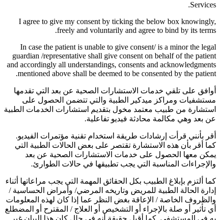
Services.
I agree to give my consent by ticking the below box knowingly,
freely and voluntarily and agree to bind by its terms.
In case the patient is unable to give consent/ is a minor the legal
guardian /representative shall give consent on behalf of the patient
and accordingly all understandings, consents and acknowledgments
mentioned above shall be deemed to be consented by the patient.
أوافق على تلقي خدمات الاستشارات الصحية عن بعد التي تقدمها
مستشفيات ومراكز ميدكير الطبية والتي تتضمن الحصول على
استشارة من طبيب معتمد مخول بتقديم استشارات الخدمات الطبية
عن بعد وهي مكالمة محادثة فيديو تفاعلية.
أقر بأنني قرأت إرشادات طريقة استخدام تقنية مؤتمرات الفيديو.
كما أقر بأن هذه الاستشارة تقتصر على بعض الحالات الطبية التي
يمكن معها الحصول على خدمات الاستشارات الصحية عن بعد
والإجراءات المناسبة التي يجب تطبيقها في حالات الطوارئ.
كما ألتزم بإبلاغ الطبيب بكل الحقائق المهمة التي يجب مراعاتها أثناء
إدارة الحالة الطبية للمريض وتاريخه المرضي/ وأمراض الحساسية /
والظروف الخاصة / الإعاقة بغض النظر عما إذا كان لهذه المعلومات
أي تأثير أو صلة بالإجراء أو التشخيص أو العلاج / المقترح أو المضطلع
به في المستشفى. كما أقبل حقيقة أنه في حال كان هذا البيان غير