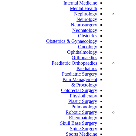
Internal Medicine
Mental Health
Nephrology
Neurology
Neurosurgery
Neonatology
Obstetrics
Obstetrics & Gynaecology
Oncology
Ophthalmology
Orthopaedics
Paediatric Orthopaedics
Paediatrics
Paediatric Surgery
Pain Management
Proctology &
Colorectal Surgery
Physiotherapy
Plastic Surgery
Pulmonology
Robotic Surgery
Rheumatology
Skull Base Surgery
Spine Surgery
Sports Medicine