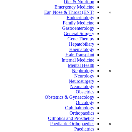
Diet & Nutrition
Emergency Medicine
Ear, Nose & Throat (ENT)
Endocrinology
Family Medicine
Gastroenterology
General Surgery
Gene Therapy
Hepatobiliary
Haematology
Hair Transplant
Internal Medicine
Mental Health
Nephrology
Neurology
Neurosurgery
Neonatology
Obstetrics
Obstetrics & Gynaecology
Oncology
Ophthalmology
Orthopaedics
Orthotics and Prosthetics
Paediatric Orthopaedics
Paediatrics