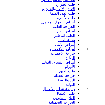
طب الطوارئ
الأذن والأنف والحنجرة
طب الغدد الصماء
طب الأسرة
أمراض الجهاز الهضمي
الجراحة العامة
أمراض الدم
الطب الباطني
صحة العقل
أمراض الكلى
أمراض الأعصاب
جراحة الاعصاب
التوليد
أمراض النساء والتوليد
الأورام
طب العيون
جراحة العظام
اليد والرسغ
التوليد
جراحة عظام الأطفال
طب الأطفال
العلاج الطبيعي
الجراحة التجميلية