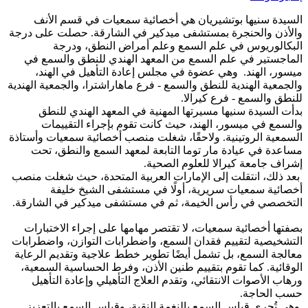
السيدة سنيها بوتشيريان هي أخصائية سمعيات في قسم الأنف
والأذن والحنجرة بمستشفى ميدكير في الشارقة. حصلت على درجة
البكالوريوس في علم السمع وعلم أمراض النطق، ودرجة
الماجستير في علم السمع من المعهد الهندي للنطق والسمع في
ميسور، الهند. وهي عضوة في مجلس إعادة التأهيل في الهند،
والجمعية الهندية للنطق والسمع - فرع ماهاراشترا، والجمعية الهندية
للنطق والسمع - فرع كيرالا.
بدأت السيدة سنيها مسيرتها المهنية في المعهد الهندي للنطق
والسمع في ميسور، الهند، حيث كانت تقوم بإجراء التقييمات
السمعية الروتينية. ولاحقًا، شغلت منصب أخصائية سمعيات وأستاذة
مساعدة في عيادة مار توما التابعة لمعهد السمع والنطق، تحت
إشراف جامعة كيرالا للعلوم الصحية.
بعد ذلك، انتقلت إلى الإمارات العربية المتحدة، حيث شغلت منصب
أخصائية سمعيات سريرية، أولًا في مستشفى الشيخ خليفة
التخصصي في رأس الخيمة، ثم في مستشفى ميدكير في الشارقة.
بصفتها أخصائية سمعيات، لا تقتصر مهامها على إجراء الاختبارات
التشخيصية لتقييم فقدان السمع، واضطرابات التوازن، واضطرابات
معالجة السمع، بل تشمل أيضًا تطوير خطط علاجية وتقديم الرعاية
الوقائية. كما تقوم بتقييم طنين الأذن، وفرط الحساسية السمعية،
ورهاب الأصوات الانتقائي، وتقدم العلاج التأهيلي وإعادة التأهيل
حسب الحاجة.
وهي تُجري قياس السمع بالنغمة النقية، وقياس السمع بالتعزيز