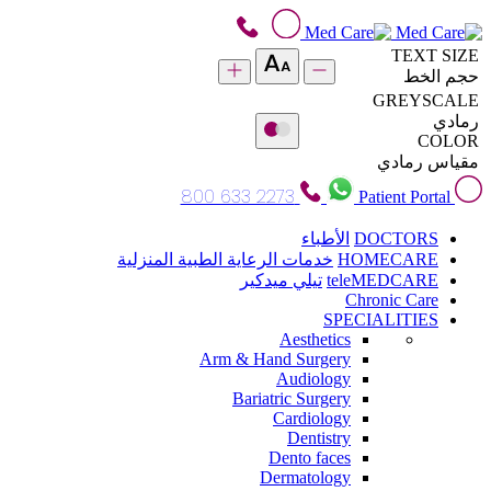
TEXT SIZE
حجم الخط
GREYSCALE
رمادي
COLOR
مقياس رمادي
800 633 2273
Patient Portal
DOCTORS
الأطباء
HOMECARE
خدمات الرعاية الطبية المنزلية
teleMEDCARE
تيلي ميدكير
Chronic Care
SPECIALITIES
Aesthetics
Arm & Hand Surgery
Audiology
Bariatric Surgery
Cardiology
Dentistry
Dento faces
Dermatology