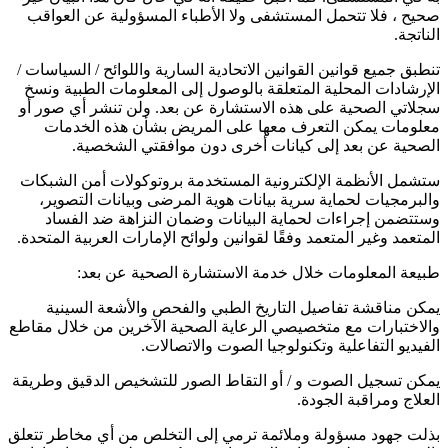
صحيح ، فلا تتحمل المستشفى ولا الأطباء المسؤولية عن العواقب
الناتجة.
تنطبق جميع قوانين القوانين الاتحادية السارية واللوائح / السياسات /
الإرشادات المحلية المتعلقة بالوصول إلى المعلومات الطبية ونسخ
سجلاتي الصحية على هذه الاستشارة عن بعد. ولن تنشر أي صور أو
معلومات يمكن التعرف معها على المريض بشأن هذه الخدمات
الصحية عن بعد إلى كيانات أخرى دون موافقتي الشخصية.
ستشمل الأنظمة الإلكترونية المستخدمة بروتوكولات أمن الشبكات
والبرمجيات لحماية سرية بيانات هوية المرضى وبيانات التصوير،
وستتضمن إجراءات لحماية البيانات وضمان النزاهة ضد الفساد
المتعمد وغير المتعمد وفقًا لقوانين ولوائح الإمارات العربية المتحدة.
طبيعة المعلومات خلال خدمة الاستشارة الصحية عن بعد:
يمكن مناقشة تفاصيل التاريخ الطبي والفحص والأشعة السينية
والاختبارات مع متخصيصي الرعاية الصحية الآخرين من خلال مقاطع
الفيديو التفاعلية وتكنولوجيا الصوت والاتصالات.
يمكن تسجيل الصوت و / أو التقاط الصور للتشخيص الدقيق وطريقة
العلاج ومراقبة الجودة.
بذلت جهود مسؤولة وملائمة ترمي إلى التخلص من أي مخاطر تتعلق