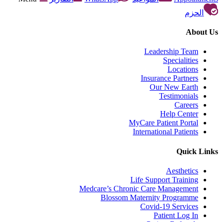
الحزم
About Us
Leadership Team
Specialities
Locations
Insurance Partners
Our New Earth
Testimonials
Careers
Help Center
MyCare Patient Portal
International Patients
Quick Links
Aesthetics
Life Support Training
Medcare’s Chronic Care Management
Blossom Maternity Programme
Covid-19 Services
Patient Log In