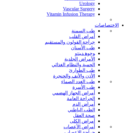
Urology
Vascular Surgery
Vitamin Infusion Therapy
الاختصاصات
طب السمنة
أمراض القلب
جراحة القولون والمستقيم
طب الأسنان
ﻮﺟﻮﻫ ﺪﻴﻨﺗﻭ
الأمراض الجلدية
الحمية والنظام الغذائي
طب الطوارئ
الأذن والأنف والحنجرة
طب الغدد الصماء
طب الأسرة
أمراض الجهاز الهضمي
الجراحة العامة
أمراض الدم
الطب الباطني
صحة العقل
أمراض الكلى
أمراض الأعصاب
جراحة الاعصاب