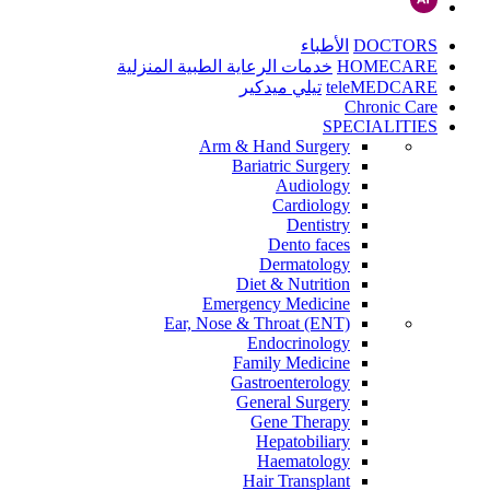
DOCTORS
الأطباء
HOMECARE
خدمات الرعاية الطبية المنزلية
teleMEDCARE
تيلي ميدكير
Chronic Care
SPECIALITIES
Arm & Hand Surgery
Bariatric Surgery
Audiology
Cardiology
Dentistry
Dento faces
Dermatology
Diet & Nutrition
Emergency Medicine
Ear, Nose & Throat (ENT)
Endocrinology
Family Medicine
Gastroenterology
General Surgery
Gene Therapy
Hepatobiliary
Haematology
Hair Transplant