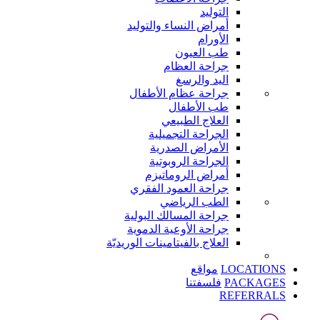
التوليد
أمراض النساء والتوليد
الأورام
طب العيون
جراحة العظام
اليد والرسغ
جراحة عظام الأطفال
طب الأطفال
العلاج الطبيعي
الجراحة التجميلية
الأمراض الصدرية
الجراحة الروبوتية
أمراض الروماتيزم
جراحة العمود الفقري
الطب الرياضي
جراحة المسالك البولية
جراحة الأوعية الدموية
العلاج بالفيتامينات الوريديّة
LOCATIONS
مواقع
PACKAGES
فلسفتنا
REFERRALS