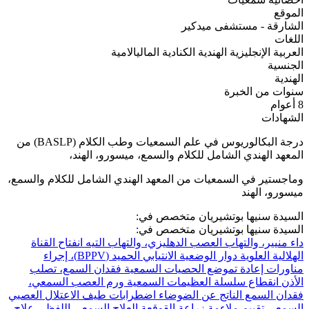
الموقع
الشارقة - مستشفى ميدكير
اللغات
العربية
الإنجليزية
الهندية
الكنادية
الماليالامية
الجنسية
الهندية
سنوات من الخبرة
8 أعوام
الشهادات
درجة البكالوريوس في علم السمعيات وطب الكلام (BASLP) من
المعهد الهندي الشامل للكلام والسمع، ميسورو، الهند،
وماجستير في السمعيات من المعهد الهندي الشامل للكلام والسمع،
ميسورو، الهند
السيدة سنيها بوتشيريان متخصص في:
السيدة سنيها بوتشيريان متخصص في:
داء منيير، والتهاب العصب الدهليزي، والتهاب التيه
انفتاح القناة
الهلالية العلوية
دوار الوضعية الانتيابي الحميد (BPPV)، إجراء
مناورات إعادة تموضع الحصيات السمعية
فقدان السمع، تصلب
الأذن
انقطاع سلسلة العظيمات السمعية
ورم العصب السمعي،
فقدان السمع الناتج عن الضوضاء
اضطرابات طيف الاعتلال العصبي
السمعي
تقييم ملاءمة زراعة القوقعة
العلاج السمعي اللفظي
علاج