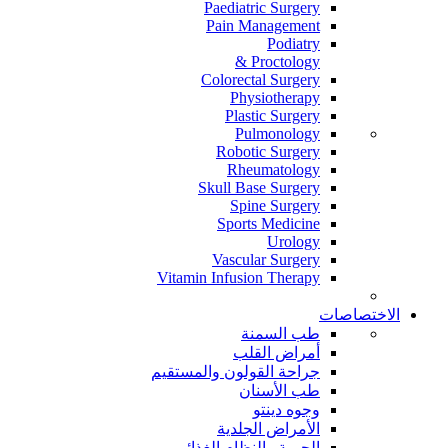
Paediatric Surgery
Pain Management
Podiatry
Proctology &
Colorectal Surgery
Physiotherapy
Plastic Surgery
Pulmonology
Robotic Surgery
Rheumatology
Skull Base Surgery
Spine Surgery
Sports Medicine
Urology
Vascular Surgery
Vitamin Infusion Therapy
الاختصاصات
طب السمنة
أمراض القلب
جراحة القولون والمستقيم
طب الأسنان
وجوه دينتو
الأمراض الجلدية
الحمية والنظام الغذائي