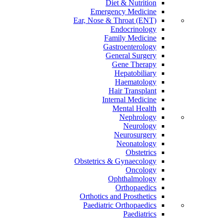
Diet & Nutrition
Emergency Medicine
Ear, Nose & Throat (ENT)
Endocrinology
Family Medicine
Gastroenterology
General Surgery
Gene Therapy
Hepatobiliary
Haematology
Hair Transplant
Internal Medicine
Mental Health
Nephrology
Neurology
Neurosurgery
Neonatology
Obstetrics
Obstetrics & Gynaecology
Oncology
Ophthalmology
Orthopaedics
Orthotics and Prosthetics
Paediatric Orthopaedics
Paediatrics