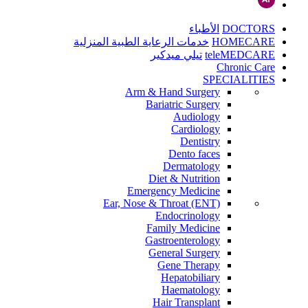
DOCTORS
الأطباء
HOMECARE
خدمات الرعاية الطبية المنزلية
teleMEDCARE
تيلي ميدكير
Chronic Care
SPECIALITIES
Arm & Hand Surgery
Bariatric Surgery
Audiology
Cardiology
Dentistry
Dento faces
Dermatology
Diet & Nutrition
Emergency Medicine
Ear, Nose & Throat (ENT)
Endocrinology
Family Medicine
Gastroenterology
General Surgery
Gene Therapy
Hepatobiliary
Haematology
Hair Transplant