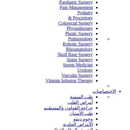
Paediatric Surgery
Pain Management
Podiatry
Proctology &
Colorectal Surgery
Physiotherapy
Plastic Surgery
Pulmonology
Robotic Surgery
Rheumatology
Skull Base Surgery
Spine Surgery
Sports Medicine
Urology
Vascular Surgery
Vitamin Infusion Therapy
الاختصاصات
طب السمنة
أمراض القلب
جراحة القولون والمستقيم
طب الأسنان
وجوه دينتو
الأمراض الجلدية
الحمية والنظام الغذائي