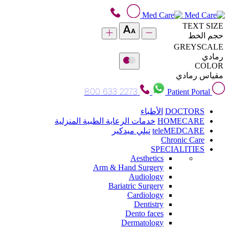
TEXT SIZE
حجم الخط
GREYSCALE
رمادي
COLOR
مقياس رمادي
800 633 2273
Patient Portal
DOCTORS
الأطباء
HOMECARE
خدمات الرعاية الطبية المنزلية
teleMEDCARE
تيلي ميدكير
Chronic Care
SPECIALITIES
Aesthetics
Arm & Hand Surgery
Audiology
Bariatric Surgery
Cardiology
Dentistry
Dento faces
Dermatology