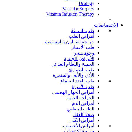
Urology
Vascular Surgery
Vitamin Infusion Therapy
الاختصاصات
طب السمنة
أمراض القلب
جراحة القولون والمستقيم
طب الأسنان
ﻮﺟﻮﻫ ﺪﻴﻨﺗﻭ
الأمراض الجلدية
الحمية والنظام الغذائي
طب الطوارئ
الأذن والأنف والحنجرة
طب الغدد الصماء
طب الأسرة
أمراض الجهاز الهضمي
الجراحة العامة
أمراض الدم
الطب الباطني
صحة العقل
أمراض الكلى
أمراض الأعصاب
جراحة الاعصاب