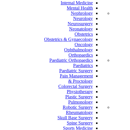
Internal Medicine
Mental Health
Nephrology
Neurology
Neurosurgery
Neonatology
Obstetrics
Obstetrics & Gynaecology
Oncology
Ophthalmology
Orthopaedics
Paediatric Orthopaedics
Paediatrics
Paediatric Surgery
Pain Management
Proctology &
Colorectal Surgery
Physiotherapy
Plastic Surgery
Pulmonology
Robotic Surgery
Rheumatology
Skull Base Surgery
Spine Surgery
Sports Medicine