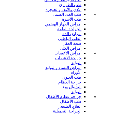
طب الطوارئ
الأذن والأنف والحنجرة
طب الغدد الصماء
طب الأسرة
أمراض الجهاز الهضمي
الجراحة العامة
أمراض الدم
الطب الباطني
صحة العقل
أمراض الكلى
أمراض الأعصاب
جراحة الاعصاب
التوليد
أمراض النساء والتوليد
الأورام
طب العيون
جراحة العظام
اليد والرسغ
التوليد
جراحة عظام الأطفال
طب الأطفال
العلاج الطبيعي
الجراحة التجميلية