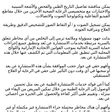
يمكن مناقشة تفاصيل التاريخ الطبي والفحص والأشعة السينية
والاختبارات مع متخصيصي الرعاية الصحية الآخرين من خلال مقاطع
الفيديو التفاعلية وتكنولوجيا الصوت والاتصالات.
يمكن تسجيل الصوت و / أو التقاط الصور للتشخيص الدقيق وطريقة
العلاج ومراقبة الجودة.
بذلت جهود مسؤولة وملائمة ترمي إلى التخلص من أي مخاطر تتعلق
بالسرية مرتبطة بخدمات الاستشارة عن بُعد وتنطبق جميع إجراءات
حماية السرية الحالية بموجب القوانين الاتحادية الإماراتية واللوائح
المحلية التي تنطبق على المعلومات التي تم الكشف عنها خلال هذه
الاستشارة عن بعد.
وأفهم حقي في جواز حجب الموافقة بشأن هذه الاستشارة عن بعد
أو سحبها في أي وقت دون التأثير على حقي في الرعاية أو العلاج
المستقبلي
كما أعي فوائد خدمات الاستشارة الطبية عن بعد مثل تحسين
الوصول إلى الرعاية الطبية من خلال تمكين المريض من البقاء في
منزله ، وتقييم طبي أكثر كفاءة والحصول على الخبرة من أخصائي
عن بعد.
وأفهم أن هناك مخاطر محتملة جراء الاستشارة غير مكتملة أو غير
فعالة بسبب التكنولوجيا، وأنه في حالة حدوث أي من هذه المخاطر ،