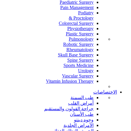
Paediatric Surgery
Pain Management
Podiatry
Proctology &
Colorectal Surgery
Physiotherapy
Plastic Surgery
Pulmonology
Robotic Surgery
Rheumatology
Skull Base Surgery
Spine Surgery
Sports Medicine
Urology
Vascular Surgery
Vitamin Infusion Therapy
الاختصاصات
طب السمنة
أمراض القلب
جراحة القولون والمستقيم
طب الأسنان
وجوه دينتو
الأمراض الجلدية
الحمية والنظام الغذائي