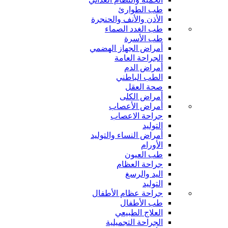
طب الطوارئ
الأذن والأنف والحنجرة
طب الغدد الصماء
طب الأسرة
أمراض الجهاز الهضمي
الجراحة العامة
أمراض الدم
الطب الباطني
صحة العقل
أمراض الكلى
أمراض الأعصاب
جراحة الاعصاب
التوليد
أمراض النساء والتوليد
الأورام
طب العيون
جراحة العظام
اليد والرسغ
التوليد
جراحة عظام الأطفال
طب الأطفال
العلاج الطبيعي
الجراحة التجميلية