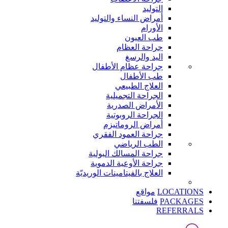
التوليد
أمراض النساء والتوليد
الأورام
طب العيون
جراحة العظام
اليد والرسغ
جراحة عظام الأطفال
طب الأطفال
العلاج الطبيعي
الجراحة التجميلية
الأمراض الصدرية
الجراحة الروبوتية
أمراض الروماتيزم
جراحة العمود الفقري
الطب الرياضي
جراحة المسالك البولية
جراحة الأوعية الدموية
العلاج بالفيتامينات الوريديّة
LOCATIONS
مواقع
PACKAGES
فلسفتنا
REFERRALS