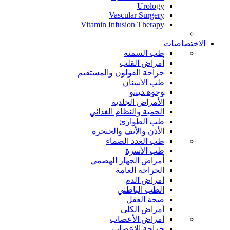
Urology
Vascular Surgery
Vitamin Infusion Therapy
الاختصاصات
طب السمنة
أمراض القلب
جراحة القولون والمستقيم
طب الأسنان
ﻮﺟﻮﻫ ﺪﻴﻨﺗﻭ
الأمراض الجلدية
الحمية والنظام الغذائي
طب الطوارئ
الأذن والأنف والحنجرة
طب الغدد الصماء
طب الأسرة
أمراض الجهاز الهضمي
الجراحة العامة
أمراض الدم
الطب الباطني
صحة العقل
أمراض الكلى
أمراض الأعصاب
جراحة الاعصاب