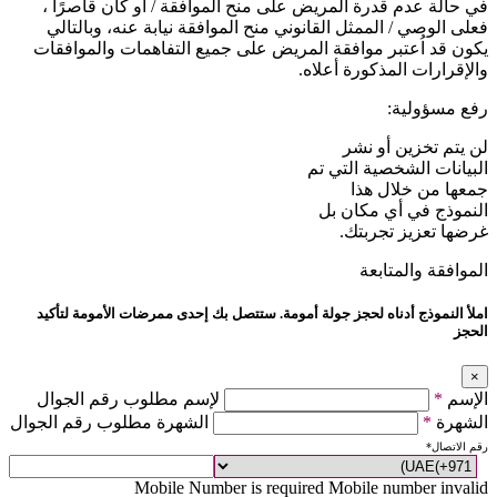
في حالة عدم قدرة المريض على منح الموافقة / أو كان قاصرًا ،
فعلى الوصي / الممثل القانوني منح الموافقة نيابة عنه، وبالتالي
يكون قد اُعتبر موافقة المريض على جميع التفاهمات والموافقات
والإقرارات المذكورة أعلاه.
رفع مسؤولية:
لن يتم تخزين أو نشر
البيانات الشخصية التي تم
جمعها من خلال هذا
النموذج في أي مكان بل
غرضها تعزيز تجربتك.
الموافقة والمتابعة
املأ النموذج أدناه لحجز جولة أمومة. ستتصل بك إحدى ممرضات الأمومة لتأكيد
الحجز
×
الإسم
*
لإسم مطلوب رقم الجوال
الشهرة
*
الشهرة مطلوب رقم الجوال
رقم الاتصال
*
Mobile Number is required
Mobile number invalid