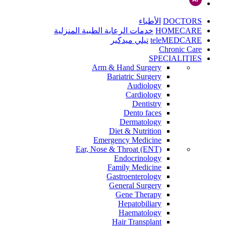
DOCTORS
الأطباء
HOMECARE
خدمات الرعاية الطبية المنزلية
teleMEDCARE
تيلي ميدكير
Chronic Care
SPECIALITIES
Arm & Hand Surgery
Bariatric Surgery
Audiology
Cardiology
Dentistry
Dento faces
Dermatology
Diet & Nutrition
Emergency Medicine
Ear, Nose & Throat (ENT)
Endocrinology
Family Medicine
Gastroenterology
General Surgery
Gene Therapy
Hepatobiliary
Haematology
Hair Transplant