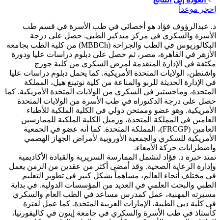
إحجر موعداً
د. عبدالرؤوف فؤاد هو أخصائي في طب الأسرة في قسم طب
الأسرة والسكري في مركز ميدكير الطبي. حصل على درجة
البكالوريوس في الطب والجراحة (MBBCh) من كلية الطب بجامعة
الأزهر في القاهرة، مصر، ثم حصل على دبلوم دراسات عليا ودورة
مكثفة في الإدارة المتقدمة لمرض السكري من كلية جورج
واشنطن، الولايات المتحدة الأمريكية. كما يحمل دبلوم دراسات عليا
في الإدارة الحديثة للربو والمناعة من كلية نوتينغ هيل، المملكة
المتحدة، وماجستير في السكري من الولايات المتحدة الأمريكية. كما
حصل على درجة الدكتوراه في طب الأسرة من الولايات المتحدة
الأمريكية. وهو عضو وممتحن دولي في الكلية الملكية للأطباء
العامين في المملكة المتحدة، وزميل الكلية الملكية للممارسين
العامين (FRCGP)، المملكة المتحدة. كما أنه عضو في الجمعية
الأمريكية للسكري والجمعية الأوروبية لأمراض الجهاز الهضمي
واضطرابات حركة الأمعاء.
تمتد خبرة د. فؤاد لتشمل الممارسة السريرية والقيادة الأكاديمية
وإدارة الرعاية الصحية. وقد أمضى أكثر من عقدين من الزمن يعمل
في مختلف أنحاء العالم، مساهماً بشكل كبير في تطوير التعليم
الطبي والبحث العلمي في العديد من المؤسسات الدولية. في بداية
مسيرته المهنية، عمل كمدرس مساعد في الطب العام والسكري
في كلية دبي الطبية، الإمارات العربية المتحدة. كما عمل لفترة
كأستاذ في طب الأسرة والسكري في جامعة إيتون في كاليفورنيا،