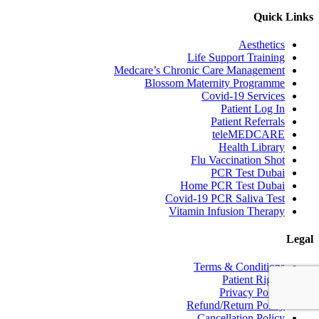
Quick Links
Aesthetics
Life Support Training
Medcare’s Chronic Care Management
Blossom Maternity Programme
Covid-19 Services
Patient Log In
Patient Referrals
teleMEDCARE
Health Library
Flu Vaccination Shot
PCR Test Dubai
Home PCR Test Dubai
Covid-19 PCR Saliva Test
Vitamin Infusion Therapy
Legal
Terms & Conditions
Patient Rights
Privacy Policy
Refund/Return Policy
Cancellation Policy