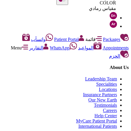
COLOR
مقياس رمادي
Packages
قائمة
Patient Portal
واتسآب
Appointments
المواعيد
WhatsApp
التقارير
Menu
الحزم
About Us
Leadership Team
Specialities
Locations
Insurance Partners
Our New Earth
Testimonials
Careers
Help Center
MyCare Patient Portal
International Patients