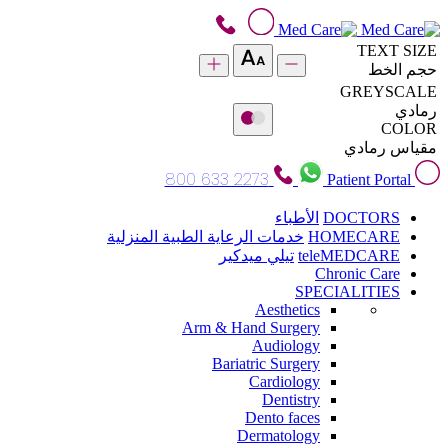
TEXT SIZE
حجم الخط
GREYSCALE
رمادي
COLOR
مقياس رمادي
800 633 2273
Patient Portal
DOCTORS
الأطباء
HOMECARE
خدمات الرعاية الطبية المنزلية
teleMEDCARE
تيلي ميدكير
Chronic Care
SPECIALITIES
Aesthetics
Arm & Hand Surgery
Audiology
Bariatric Surgery
Cardiology
Dentistry
Dento faces
Dermatology