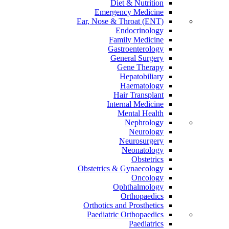
Diet & Nutrition
Emergency Medicine
Ear, Nose & Throat (ENT)
Endocrinology
Family Medicine
Gastroenterology
General Surgery
Gene Therapy
Hepatobiliary
Haematology
Hair Transplant
Internal Medicine
Mental Health
Nephrology
Neurology
Neurosurgery
Neonatology
Obstetrics
Obstetrics & Gynaecology
Oncology
Ophthalmology
Orthopaedics
Orthotics and Prosthetics
Paediatric Orthopaedics
Paediatrics