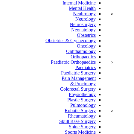
Internal Medicine
Mental Health
Nephrology
Neurology
Neurosurgery
Neonatology
Obstetrics
Obstetrics & Gynaecology
Oncology
Ophthalmology
Orthopaedics
Paediatric Orthopaedics
Paediatrics
Paediatric Surgery
Pain Management
Proctology &
Colorectal Surgery
Physiotherapy
Plastic Surgery
Pulmonology
Robotic Surgery
Rheumatology
Skull Base Surgery
Spine Surgery
Sports Medicine