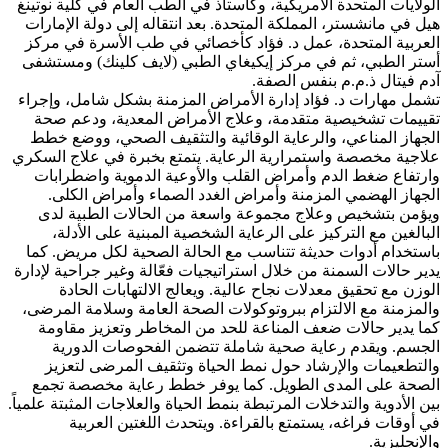
الولايات المتحدة الأمريكية، وكأستاذ في الطب العام في كلية نوتينغ
هيل في مانشستر، المملكة المتحدة. بعد انتقاله إلى دولة الإمارات
العربية المتحدة، عمل د. فؤاد كأخصائي في طب الأسرة في مركز
أستر الطبي، ثم في مركز إيكيغاي الطبي (لايف كلينك) ومستشفى
آدم فيتال ذ.م.م بنفس الصفة.
تشمل مهارات د. فؤاد إدارة الأمراض المزمنة بشكل شامل، وإجراء
تقييمات تشخيصية متقدمة، وعلاج الأمراض المعدية، ودعم صحة
الجهاز المناعي، والرعاية الوقائية والتثقيف الصحي، ووضع خطط
علاجية مخصصة واستمرارية الرعاية. يتمتع بخبرة في علاج السكري
وارتفاع ضغط الدم وأمراض القلب والأوعية الدموية واضطرابات
الجهاز الهضمي المزمنة وأمراض الغدد الصماء وأمراض الكلى.
ويؤمن بتشخيص وعلاج مجموعة واسعة من الحالات الطبية لدى
البالغين مع التركيز على الرعاية الشخصية المبنية على الأدلة،
باستخدام أدوات حديثة تتناسب مع الحالة الصحية لكل مريض. كما
يدير حالات السمنة من خلال استراتيجيات فعّالة وغير جراحية لإدارة
الوزن مع تحقيق معدلات نجاح عالية. ويعالج الالتهابات الحادة
والمزمنة مع الالتزام ببروتوكولات الصحة العامة وسلامة المرضى،
كما يدير حالات ضعف المناعة للحد من المخاطر وتعزيز مقاومة
الجسم. ويقدم رعاية صحية شاملة تتضمن الفحوصات الدورية
والتطعيمات والإرشاد حول نمط الحياة وتثقيف المرضى لتعزيز
الصحة على المدى الطويل. كما يوفر خطط رعاية مخصصة تجمع
بين الأدوية والتدخلات المرتبطة بنمط الحياة والعلاجات المثبتة علمياً.
في أوقات فراغه، يستمتع بالقراءة. ويتحدث اللغتين العربية
والإنجليزية.