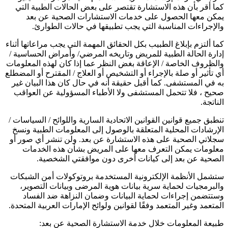
كما أقر بأن هذه الاستشارة تقتصر على بعض الحالات الطبية التي
يمكن معها الحصول على خدمات الاستشارات الصحية عن بعد
والإجراءات المناسبة التي يجب تطبيقها في حالات الطوارئ.
كما ألتزم بإبلاغ الطبيب بكل الحقائق المهمة التي يجب مراعاتها أثناء
إدارة الحالة الطبية للمريض وتاريخه المرضي/ وأمراض الحساسية /
والظروف الخاصة / الإعاقة بغض النظر عما إذا كان لهذه المعلومات
أي تأثير أو صلة بالإجراء أو التشخيص أو العلاج / المقترح أو المضطلع
به في المستشفى. كما أقبل حقيقة أنه في حال كان هذا البيان غير
صحيح ، فلا تتحمل المستشفى ولا الأطباء المسؤولية عن العواقب
الناتجة.
تنطبق جميع قوانين القوانين الاتحادية السارية واللوائح / السياسات /
الإرشادات المحلية المتعلقة بالوصول إلى المعلومات الطبية ونسخ
سجلاتي الصحية على هذه الاستشارة عن بعد. ولن تنشر أي صور أو
معلومات يمكن التعرف معها على المريض بشأن هذه الخدمات
الصحية عن بعد إلى كيانات أخرى دون موافقتي الشخصية.
ستشمل الأنظمة الإلكترونية المستخدمة بروتوكولات أمن الشبكات
والبرمجيات لحماية سرية بيانات هوية المرضى وبيانات التصوير،
وستتضمن إجراءات لحماية البيانات وضمان النزاهة ضد الفساد
المتعمد وغير المتعمد وفقًا لقوانين ولوائح الإمارات العربية المتحدة.
طبيعة المعلومات خلال خدمة الاستشارة الصحية عن بعد: