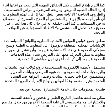
كما ألتزم بإبلاغ الطبيب بكل الحقائق المهمة التي يجب مراعاتها أثناء
إدارة الحالة الطبية للمريض وتاريخه المرضي/ وأمراض الحساسية /
والظروف الخاصة / الإعاقة بغض النظر عما إذا كان لهذه المعلومات
أي تأثير أو صلة بالإجراء أو التشخيص أو العلاج / المقترح أو المضطلع
به في المستشفى. كما أقبل حقيقة أنه في حال كان هذا البيان غير
صحيح ، فلا تتحمل المستشفى ولا الأطباء المسؤولية عن العواقب
الناتجة.
تنطبق جميع قوانين القوانين الاتحادية السارية واللوائح / السياسات /
الإرشادات المحلية المتعلقة بالوصول إلى المعلومات الطبية ونسخ
سجلاتي الصحية على هذه الاستشارة عن بعد. ولن تنشر أي صور أو
معلومات يمكن التعرف معها على المريض بشأن هذه الخدمات
الصحية عن بعد إلى كيانات أخرى دون موافقتي الشخصية.
ستشمل الأنظمة الإلكترونية المستخدمة بروتوكولات أمن الشبكات
والبرمجيات لحماية سرية بيانات هوية المرضى وبيانات التصوير،
وستتضمن إجراءات لحماية البيانات وضمان النزاهة ضد الفساد
المتعمد وغير المتعمد وفقًا لقوانين ولوائح الإمارات العربية المتحدة.
طبيعة المعلومات خلال خدمة الاستشارة الصحية عن بعد:
يمكن مناقشة تفاصيل التاريخ الطبي والفحص والأشعة السينية
والاختبارات مع متخصيصي الرعاية الصحية الآخرين من خلال مقاطع
الفيديو التفاعلية وتكنولوجيا الصوت والاتصالات.