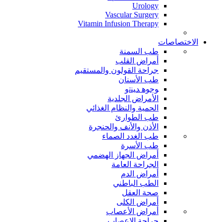
Urology
Vascular Surgery
Vitamin Infusion Therapy
الاختصاصات
طب السمنة
أمراض القلب
جراحة القولون والمستقيم
طب الأسنان
ﻮﺟﻮﻫ ﺪﻴﻨﺗﻭ
الأمراض الجلدية
الحمية والنظام الغذائي
طب الطوارئ
الأذن والأنف والحنجرة
طب الغدد الصماء
طب الأسرة
أمراض الجهاز الهضمي
الجراحة العامة
أمراض الدم
الطب الباطني
صحة العقل
أمراض الكلى
أمراض الأعصاب
جراحة الاعصاب