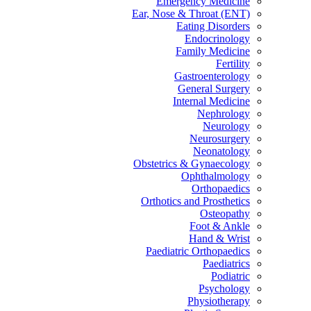
Emergency Medicine
Ear, Nose & Throat (ENT)
Eating Disorders
Endocrinology
Family Medicine
Fertility
Gastroenterology
General Surgery
Internal Medicine
Nephrology
Neurology
Neurosurgery
Neonatology
Obstetrics & Gynaecology
Ophthalmology
Orthopaedics
Orthotics and Prosthetics
Osteopathy
Foot & Ankle
Hand & Wrist
Paediatric Orthopaedics
Paediatrics
Podiatric
Psychology
Physiotherapy