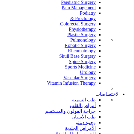
Paediatric Surgery
Pain Management
Podiatry
Proctology &
Colorectal Surgery
Physiotherapy
Plastic Surgery
Pulmonology
Robotic Surgery
Rheumatology
Skull Base Surgery
Spine Surgery
Sports Medicine
Urology
Vascular Surgery
Vitamin Infusion Therapy
الاختصاصات
طب السمنة
أمراض القلب
جراحة القولون والمستقيم
طب الأسنان
وجوه دينتو
الأمراض الجلدية
الحمية والنظام الغذائي