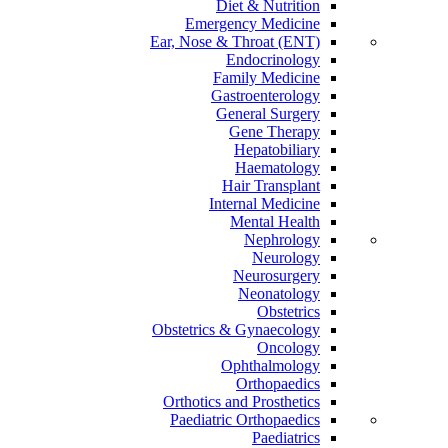
Diet & Nutrition
Emergency Medicine
Ear, Nose & Throat (ENT)
Endocrinology
Family Medicine
Gastroenterology
General Surgery
Gene Therapy
Hepatobiliary
Haematology
Hair Transplant
Internal Medicine
Mental Health
Nephrology
Neurology
Neurosurgery
Neonatology
Obstetrics
Obstetrics & Gynaecology
Oncology
Ophthalmology
Orthopaedics
Orthotics and Prosthetics
Paediatric Orthopaedics
Paediatrics