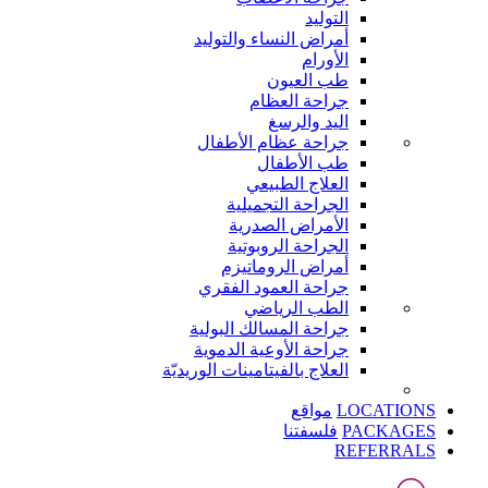
التوليد
أمراض النساء والتوليد
الأورام
طب العيون
جراحة العظام
اليد والرسغ
جراحة عظام الأطفال
طب الأطفال
العلاج الطبيعي
الجراحة التجميلية
الأمراض الصدرية
الجراحة الروبوتية
أمراض الروماتيزم
جراحة العمود الفقري
الطب الرياضي
جراحة المسالك البولية
جراحة الأوعية الدموية
العلاج بالفيتامينات الوريديّة
LOCATIONS
مواقع
PACKAGES
فلسفتنا
REFERRALS