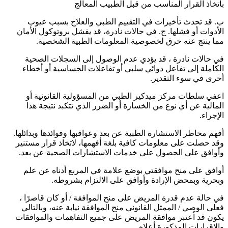
باتخاذ القرار المناسب من قبل الطبيب المعالج
ب. قد تحدث تأخيرات في التقييم الطبي والعلاج بسبب عيوب
الأدوات أو فشلها. ج. في حالات نادرة، قد يفشل بروتوكول الأمان
مما ينتج عنه خرق لخصوصية المعلومات الطبية الشخصية.
في حالات نادرة ، قد يؤدي عدم الوصول إلى السجلات الصحية
الكاملة إلى تفاعل دوائي سلبي أو تفاعلات الحساسية أو أخطاء
أخرى في سوء التقدير.
اعفي سلطات مركز ميدكير الطبي من المسؤولية القانونية أو
المالية عن أي نوع من الخسارة أو الضرر الذي تتكبد نتيجة هذا
الإجراء.
أفهم مخاطر الاستشارة الطبية عن بعد وعواقبها وفوائدها وبدائلها.
وقد حصلت على معلومات كافية بلغة أفهمها، لاتخاذ قرار مستنير
وأوافق على الحصول على خدمات الاستشارات الصحية عن بعد.
أوافق على منح موافقتي بوضع علامة في المربع أدناه عن علم
وبحرية وبمحض الإرادة وأوافق على الالتزام بشروطه.
في حالة عدم قدرة المريض على منح الموافقة / أو كان قاصرًا ،
فعلى الوصي / الممثل القانوني منح الموافقة نيابة عنه، وبالتالي
يكون قد اُعتبر موافقة المريض على جميع التفاهمات والموافقات
والإقرارات المذكورة أعلاه.