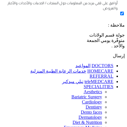
أوافق على تلقي مزيد من المعلومات حول المنتجات / الخدمات والأحداث والأخبار
والعروض.
ملاحظة :
جولة قسم الولادات
متوفّرة يومي الجمعة
والأحد .
إرسال
DOCTORS
المواعيد
HOMECARE
خدمات الرعاية الطبية المنزلية
REFERRAL
teleMEDCARE
تيلي ميدكير
SPECIALITIES
Aesthetics
Bariatric Surgery
Cardiology
Dentistry
Dento faces
Dermatology
Diet & Nutrition