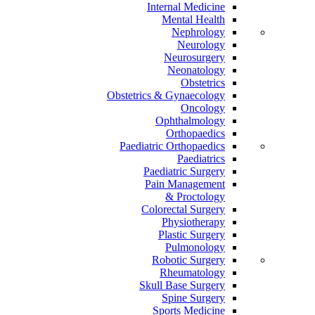
Internal Medicine
Mental Health
Nephrology
Neurology
Neurosurgery
Neonatology
Obstetrics
Obstetrics & Gynaecology
Oncology
Ophthalmology
Orthopaedics
Paediatric Orthopaedics
Paediatrics
Paediatric Surgery
Pain Management
Proctology &
Colorectal Surgery
Physiotherapy
Plastic Surgery
Pulmonology
Robotic Surgery
Rheumatology
Skull Base Surgery
Spine Surgery
Sports Medicine