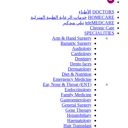
DOCTORS
الأطباء
HOMECARE
خدمات الرعاية الطبية المنزلية
teleMEDCARE
تيلي ميدكير
Chronic Care
SPECIALITIES
Arm & Hand Surgery
Bariatric Surgery
Audiology
Cardiology
Dentistry
Dento faces
Dermatology
Diet & Nutrition
Emergency Medicine
Ear, Nose & Throat (ENT)
Endocrinology
Family Medicine
Gastroenterology
General Surgery
Gene Therapy
Hepatobiliary
Haematology
Hair Transplant