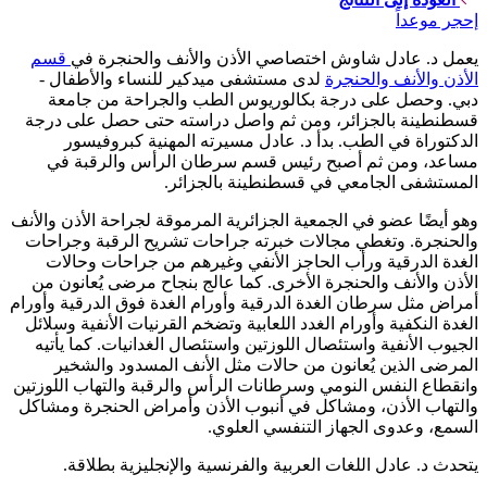
إحجر موعداً
يعمل د. عادل شاوش اختصاصي الأذن والأنف والحنجرة في
قسم
الأذن والأنف والحنجرة
لدى مستشفى ميدكير للنساء والأطفال -
دبي. وحصل على درجة بكالوريوس الطب والجراحة من جامعة
قسطنطينة بالجزائر، ومن ثم واصل دراسته حتى حصل على درجة
الدكتوراة في الطب. بدأ د. عادل مسيرته المهنية كبروفيسور
مساعد، ومن ثم أصبح رئيس قسم سرطان الرأس والرقبة في
المستشفى الجامعي في قسطنطينة بالجزائر.
وهو أيضًا عضو في الجمعية الجزائرية المرموقة لجراحة الأذن والأنف
والحنجرة. وتغطي مجالات خبرته جراحات تشريح الرقبة وجراحات
الغدة الدرقية ورأب الحاجز الأنفي وغيرهم من جراحات وحالات
الأذن والأنف والحنجرة الأخرى. كما عالج بنجاح مرضى يُعانون من
أمراض مثل سرطان الغدة الدرقية وأورام الغدة فوق الدرقية وأورام
الغدة النكفية وأورام الغدد اللعابية وتضخم القرنيات الأنفية وسلائل
الجيوب الأنفية واستئصال اللوزتين واستئصال الغدانيات. كما يأتيه
المرضى الذين يُعانون من حالات مثل الأنف المسدود والشخير
وانقطاع النفس النومي وسرطانات الرأس والرقبة والتهاب اللوزتين
والتهاب الأذن، ومشاكل في أنبوب الأذن وأمراض الحنجرة ومشاكل
السمع، وعدوى الجهاز التنفسي العلوي.
يتحدث د. عادل اللغات العربية والفرنسية والإنجليزية بطلاقة.