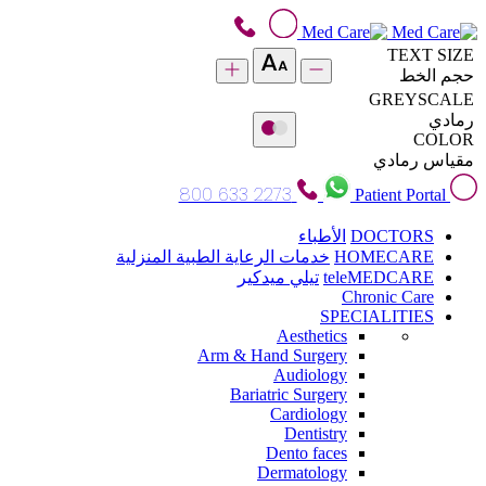
TEXT SIZE
حجم الخط
GREYSCALE
رمادي
COLOR
مقياس رمادي
800 633 2273
Patient Portal
DOCTORS
الأطباء
HOMECARE
خدمات الرعاية الطبية المنزلية
teleMEDCARE
تيلي ميدكير
Chronic Care
SPECIALITIES
Aesthetics
Arm & Hand Surgery
Audiology
Bariatric Surgery
Cardiology
Dentistry
Dento faces
Dermatology