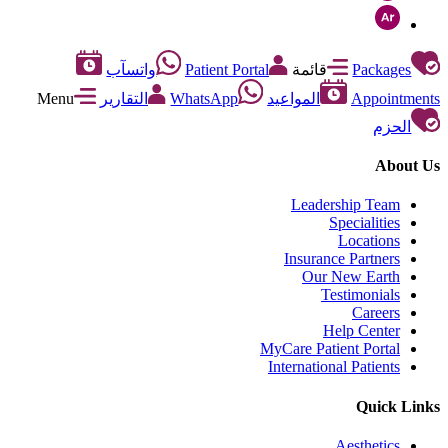
Packages
قائمة
Patient Portal
واتسآب
Appointments
المواعيد
WhatsApp
التقارير
Menu
الحزم
About Us
Leadership Team
Specialities
Locations
Insurance Partners
Our New Earth
Testimonials
Careers
Help Center
MyCare Patient Portal
International Patients
Quick Links
Aesthetics