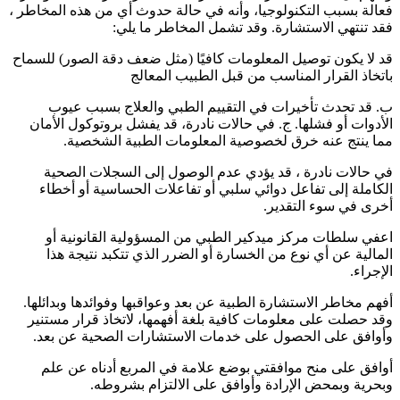
فعالة بسبب التكنولوجيا، وأنه في حالة حدوث أي من هذه المخاطر ،
فقد تنتهي الاستشارة. وقد تشمل المخاطر ما يلي:
قد لا يكون توصيل المعلومات كافيًا (مثل ضعف دقة الصور) للسماح
باتخاذ القرار المناسب من قبل الطبيب المعالج
ب. قد تحدث تأخيرات في التقييم الطبي والعلاج بسبب عيوب
الأدوات أو فشلها. ج. في حالات نادرة، قد يفشل بروتوكول الأمان
مما ينتج عنه خرق لخصوصية المعلومات الطبية الشخصية.
في حالات نادرة ، قد يؤدي عدم الوصول إلى السجلات الصحية
الكاملة إلى تفاعل دوائي سلبي أو تفاعلات الحساسية أو أخطاء
أخرى في سوء التقدير.
اعفي سلطات مركز ميدكير الطبي من المسؤولية القانونية أو
المالية عن أي نوع من الخسارة أو الضرر الذي تتكبد نتيجة هذا
الإجراء.
أفهم مخاطر الاستشارة الطبية عن بعد وعواقبها وفوائدها وبدائلها.
وقد حصلت على معلومات كافية بلغة أفهمها، لاتخاذ قرار مستنير
وأوافق على الحصول على خدمات الاستشارات الصحية عن بعد.
أوافق على منح موافقتي بوضع علامة في المربع أدناه عن علم
وبحرية وبمحض الإرادة وأوافق على الالتزام بشروطه.