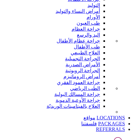
التوليد
أمراض النساء والتوليد
الأورام
طب العيون
جراحة العظام
اليد والرسغ
جراحة عظام الأطفال
طب الأطفال
العلاج الطبيعي
الجراحة التجميلية
الأمراض الصدرية
الجراحة الروبوتية
أمراض الروماتيزم
جراحة العمود الفقري
الطب الرياضي
جراحة المسالك البولية
جراحة الأوعية الدموية
العلاج بالفيتامينات الوريديّة
LOCATIONS
مواقع
PACKAGES
فلسفتنا
REFERRALS