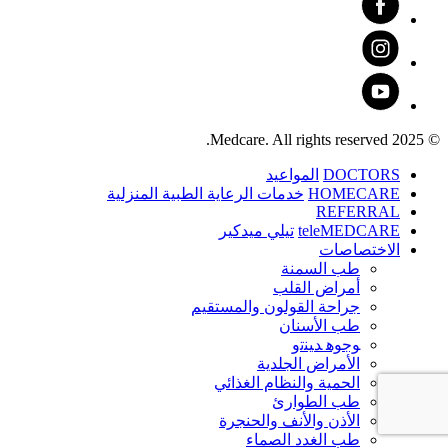
© 2025 Medcare. All rights reserved.
DOCTORS
المواعيد
HOMECARE
خدمات الرعاية الطبية المنزلية
REFERRAL
teleMEDCARE
تيلي ميدكير
الاختصاصات
طب السمنة
أمراض القلب
جراحة القولون والمستقيم
طب الأسنان
ﻮﺟﻮﻫ ﺪﻴﻨﺗﻭ
الأمراض الجلدية
الحمية والنظام الغذائي
طب الطوارئ
الأذن والأنف والحنجرة
طب الغدد الصماء