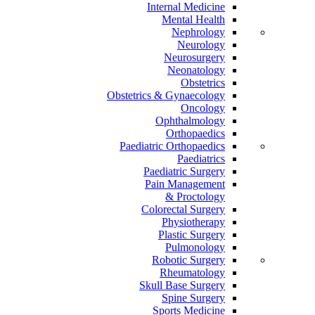
Internal Medicine
Mental Health
Nephrology
Neurology
Neurosurgery
Neonatology
Obstetrics
Obstetrics & Gynaecology
Oncology
Ophthalmology
Orthopaedics
Paediatric Orthopaedics
Paediatrics
Paediatric Surgery
Pain Management
Proctology &
Colorectal Surgery
Physiotherapy
Plastic Surgery
Pulmonology
Robotic Surgery
Rheumatology
Skull Base Surgery
Spine Surgery
Sports Medicine