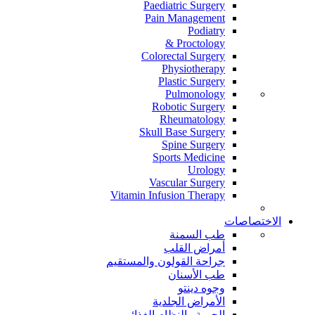
Paediatric Surgery
Pain Management
Podiatry
Proctology &
Colorectal Surgery
Physiotherapy
Plastic Surgery
Pulmonology
Robotic Surgery
Rheumatology
Skull Base Surgery
Spine Surgery
Sports Medicine
Urology
Vascular Surgery
Vitamin Infusion Therapy
الاختصاصات
طب السمنة
أمراض القلب
جراحة القولون والمستقيم
طب الأسنان
وجوه دينتو
الأمراض الجلدية
الحمية والنظام الغذائي