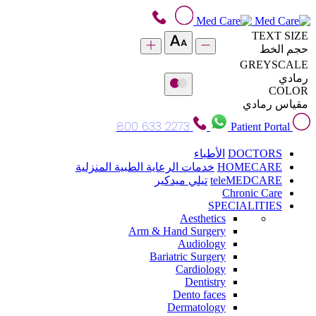
TEXT SIZE
حجم الخط
GREYSCALE
رمادي
COLOR
مقياس رمادي
800 633 2273
Patient Portal
DOCTORS
الأطباء
HOMECARE
خدمات الرعاية الطبية المنزلية
teleMEDCARE
تيلي ميدكير
Chronic Care
SPECIALITIES
Aesthetics
Arm & Hand Surgery
Audiology
Bariatric Surgery
Cardiology
Dentistry
Dento faces
Dermatology