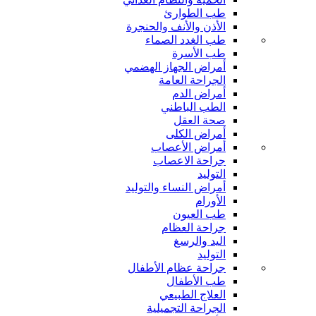
طب الطوارئ
الأذن والأنف والحنجرة
طب الغدد الصماء
طب الأسرة
أمراض الجهاز الهضمي
الجراحة العامة
أمراض الدم
الطب الباطني
صحة العقل
أمراض الكلى
أمراض الأعصاب
جراحة الاعصاب
التوليد
أمراض النساء والتوليد
الأورام
طب العيون
جراحة العظام
اليد والرسغ
التوليد
جراحة عظام الأطفال
طب الأطفال
العلاج الطبيعي
الجراحة التجميلية