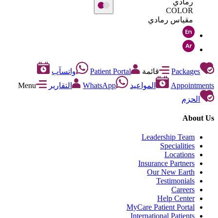
رمادي
COLOR
مقياس رمادي
Packages
قائمة
Patient Portal
واتسآب
Appointments
المواعيد
WhatsApp
التقارير
Menu
الحزم
About Us
Leadership Team
Specialities
Locations
Insurance Partners
Our New Earth
Testimonials
Careers
Help Center
MyCare Patient Portal
International Patients