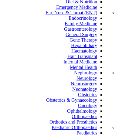
Diet & Nutrition
Emergency Medicine
Ear, Nose & Throat (ENT)
Endocrinology
Family Medicine
Gastroenterology
General Surgery
Gene Therapy
Hepatobiliary
Haematology
Hair Transplant
Internal Medicine
Mental Health
Nephrology
Neurology
Neurosurgery
Neonatology
Obstetrics
Obstetrics & Gynaecology
Oncology
Ophthalmology
Orthopaedics
Orthotics and Prosthetics
Paediatric Orthopaedics
Paediatrics