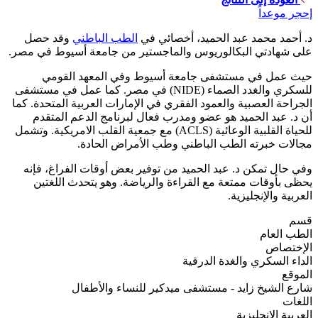
إحجر موعداً
د. أحمد محمد عبد الحميد، أخصائي في
الطب الباطني
وقد حصل
على شهادتي البكالوريوس والماجستير من جامعة أسيوط في مصر.
حيث عمل في مستشفى جامعة أسيوط وفي المعهد القومي
للسكري والغدد الصماء (NIDE) في مصر. كما عمل في مستشفى
الجراحة العصبية والعمود الفقري في الإمارات العربية المتحدة. كما
أن د. عبد الحميد هو عضو ومدرب فعال لبرنامج الدعم المتقدم
للحياة القلبية الوعائية (ACLS) مع جمعية القلب الامريكية. وتشمل
مجالات خبرته الطب الباطني وطب الأمراض الحادة.
وفي حال تمكن د. عبد الحميد من توفير بعض أوقات الفراغ، فإنه
يحظى بأوقات ممتعة مع القراءة والرياضة. وهو يتحدث اللغتين
العربية والإنجليزية.
قسم
الطب العام
الإختصاص
الداء السكري والغدة الدرقية
الموقع
شارع الشيخ زايد - مستشفى ميدكير للنساء والأطفال
اللغات
العربية
الإنجليزية