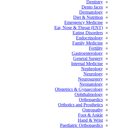
Dentistry
Dento faces
Dermatology
Diet & Nutrition
Emergency Medicine
Ear, Nose & Throat (ENT)
Eating Disorders
Endocrinology
Family Medicine
Fertility
Gastroenterology
General Surgery
Internal Medicine
Nephrology
Neurology
Neurosurgery
Neonatology
Obstetrics & Gynaecology
Ophthalmology
Orthopaedics
Orthotics and Prosthetics
Osteopathy
Foot & Ankle
Hand & Wrist
Paediatric Orthopaedics