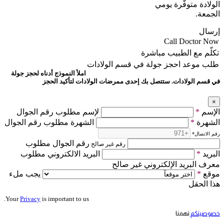
الولادة متوفّرة يومي
الجمعة.
إرسال
Call Doctor Now
تكلّم مع الطبيب مباشرة
طلب موعد
احجز جولة في قسم الولادات
املأ النموذج أدناه لحجز جولة
في قسم الولادات. ستتصل بك إحدى ممرضات الولادات لتأكيد الحجز
×
الإسم
*
لإسم مطلوب رقم الجوال
الشهرة
*
الشهرة مطلوب رقم الجوال
رقم الاتصال
*
رقم الجوال مطلوب
رقم غير صالح
البريد
*
البريد الالكتروني مطلوب
معرف البريد الإلكتروني غير صالح
موقع
*
يجب ملء
هذا الحقل
Your
Privacy
is important to us.
خصوصيتكم
تهمنا