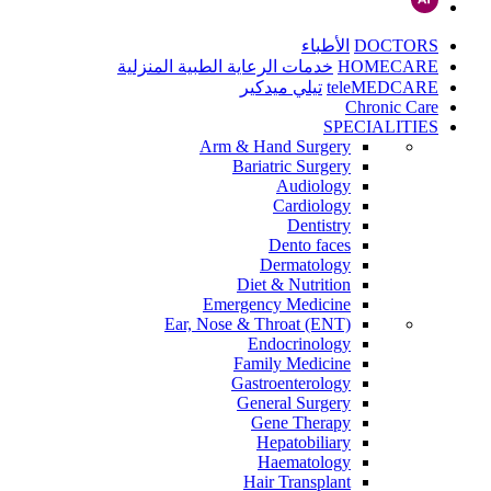
DOCTORS
الأطباء
HOMECARE
خدمات الرعاية الطبية المنزلية
teleMEDCARE
تيلي ميدكير
Chronic Care
SPECIALITIES
Arm & Hand Surgery
Bariatric Surgery
Audiology
Cardiology
Dentistry
Dento faces
Dermatology
Diet & Nutrition
Emergency Medicine
Ear, Nose & Throat (ENT)
Endocrinology
Family Medicine
Gastroenterology
General Surgery
Gene Therapy
Hepatobiliary
Haematology
Hair Transplant