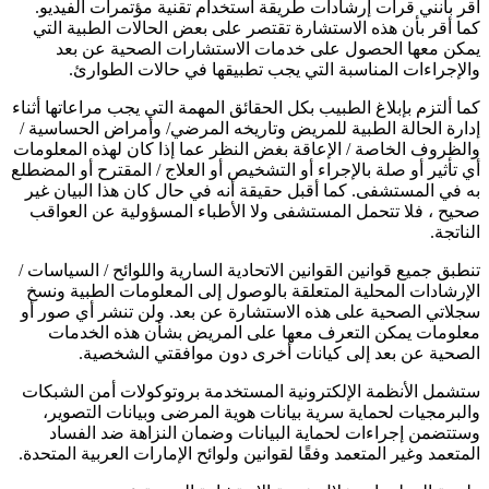
أقر بأنني قرأت إرشادات طريقة استخدام تقنية مؤتمرات الفيديو.
كما أقر بأن هذه الاستشارة تقتصر على بعض الحالات الطبية التي
يمكن معها الحصول على خدمات الاستشارات الصحية عن بعد
والإجراءات المناسبة التي يجب تطبيقها في حالات الطوارئ.
كما ألتزم بإبلاغ الطبيب بكل الحقائق المهمة التي يجب مراعاتها أثناء
إدارة الحالة الطبية للمريض وتاريخه المرضي/ وأمراض الحساسية /
والظروف الخاصة / الإعاقة بغض النظر عما إذا كان لهذه المعلومات
أي تأثير أو صلة بالإجراء أو التشخيص أو العلاج / المقترح أو المضطلع
به في المستشفى. كما أقبل حقيقة أنه في حال كان هذا البيان غير
صحيح ، فلا تتحمل المستشفى ولا الأطباء المسؤولية عن العواقب
الناتجة.
تنطبق جميع قوانين القوانين الاتحادية السارية واللوائح / السياسات /
الإرشادات المحلية المتعلقة بالوصول إلى المعلومات الطبية ونسخ
سجلاتي الصحية على هذه الاستشارة عن بعد. ولن تنشر أي صور أو
معلومات يمكن التعرف معها على المريض بشأن هذه الخدمات
الصحية عن بعد إلى كيانات أخرى دون موافقتي الشخصية.
ستشمل الأنظمة الإلكترونية المستخدمة بروتوكولات أمن الشبكات
والبرمجيات لحماية سرية بيانات هوية المرضى وبيانات التصوير،
وستتضمن إجراءات لحماية البيانات وضمان النزاهة ضد الفساد
المتعمد وغير المتعمد وفقًا لقوانين ولوائح الإمارات العربية المتحدة.