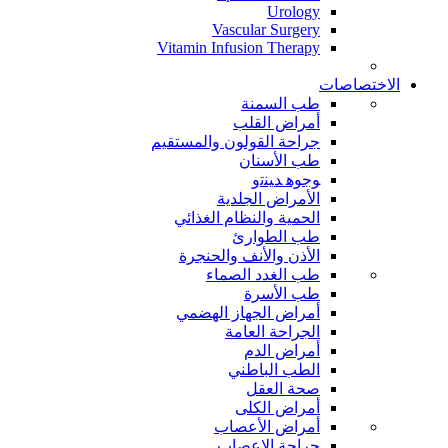
Urology
Vascular Surgery
Vitamin Infusion Therapy
الاختصاصات
طب السمنة
أمراض القلب
جراحة القولون والمستقيم
طب الأسنان
ﻮﺟﻮﻫ ﺪﻴﻨﺗﻭ
الأمراض الجلدية
الحمية والنظام الغذائي
طب الطوارئ
الأذن والأنف والحنجرة
طب الغدد الصماء
طب الأسرة
أمراض الجهاز الهضمي
الجراحة العامة
أمراض الدم
الطب الباطني
صحة العقل
أمراض الكلى
أمراض الأعصاب
جراحة الاعصاب