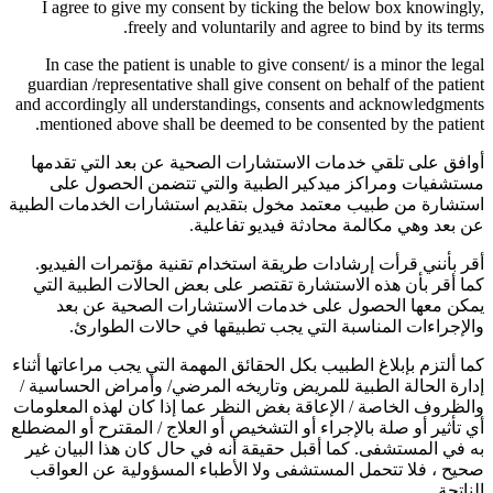
I agree to give my consent by ticking the below box knowingly,
freely and voluntarily and agree to bind by its terms.
In case the patient is unable to give consent/ is a minor the legal
guardian /representative shall give consent on behalf of the patient
and accordingly all understandings, consents and acknowledgments
mentioned above shall be deemed to be consented by the patient.
أوافق على تلقي خدمات الاستشارات الصحية عن بعد التي تقدمها
مستشفيات ومراكز ميدكير الطبية والتي تتضمن الحصول على
استشارة من طبيب معتمد مخول بتقديم استشارات الخدمات الطبية
عن بعد وهي مكالمة محادثة فيديو تفاعلية.
أقر بأنني قرأت إرشادات طريقة استخدام تقنية مؤتمرات الفيديو.
كما أقر بأن هذه الاستشارة تقتصر على بعض الحالات الطبية التي
يمكن معها الحصول على خدمات الاستشارات الصحية عن بعد
والإجراءات المناسبة التي يجب تطبيقها في حالات الطوارئ.
كما ألتزم بإبلاغ الطبيب بكل الحقائق المهمة التي يجب مراعاتها أثناء
إدارة الحالة الطبية للمريض وتاريخه المرضي/ وأمراض الحساسية /
والظروف الخاصة / الإعاقة بغض النظر عما إذا كان لهذه المعلومات
أي تأثير أو صلة بالإجراء أو التشخيص أو العلاج / المقترح أو المضطلع
به في المستشفى. كما أقبل حقيقة أنه في حال كان هذا البيان غير
صحيح ، فلا تتحمل المستشفى ولا الأطباء المسؤولية عن العواقب
الناتجة.