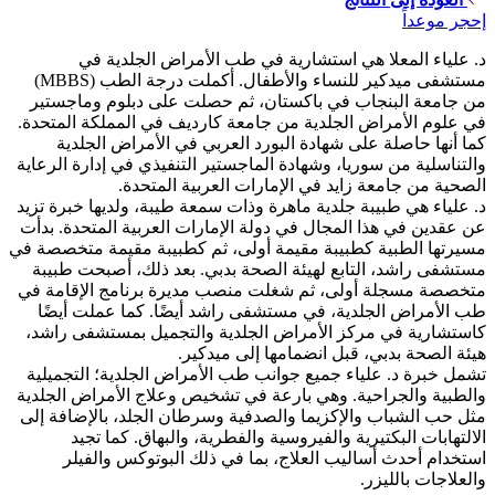
إحجر موعداً
د. علياء المعلا هي استشارية في طب الأمراض الجلدية في
مستشفى ميدكير للنساء والأطفال. أكملت درجة الطب (MBBS)
من جامعة البنجاب في باكستان، ثم حصلت على دبلوم وماجستير
في علوم الأمراض الجلدية من جامعة كارديف في المملكة المتحدة.
كما أنها حاصلة على شهادة البورد العربي في الأمراض الجلدية
والتناسلية من سوريا، وشهادة الماجستير التنفيذي في إدارة الرعاية
الصحية من جامعة زايد في الإمارات العربية المتحدة.
د. علياء هي طبيبة جلدية ماهرة وذات سمعة طيبة، ولديها خبرة تزيد
عن عقدين في هذا المجال في دولة الإمارات العربية المتحدة. بدأت
مسيرتها الطبية كطبيبة مقيمة أولى، ثم كطبيبة مقيمة متخصصة في
مستشفى راشد، التابع لهيئة الصحة بدبي. بعد ذلك، أصبحت طبيبة
متخصصة مسجلة أولى، ثم شغلت منصب مديرة برنامج الإقامة في
طب الأمراض الجلدية، في مستشفى راشد أيضًا. كما عملت أيضًا
كاستشارية في مركز الأمراض الجلدية والتجميل بمستشفى راشد،
هيئة الصحة بدبي، قبل انضمامها إلى ميدكير.
تشمل خبرة د. علياء جميع جوانب طب الأمراض الجلدية؛ التجميلية
والطبية والجراحية. وهي بارعة في تشخيص وعلاج الأمراض الجلدية
مثل حب الشباب والإكزيما والصدفية وسرطان الجلد، بالإضافة إلى
الالتهابات البكتيرية والفيروسية والفطرية، والبهاق. كما تجيد
استخدام أحدث أساليب العلاج، بما في ذلك البوتوكس والفيلر
والعلاجات بالليزر.