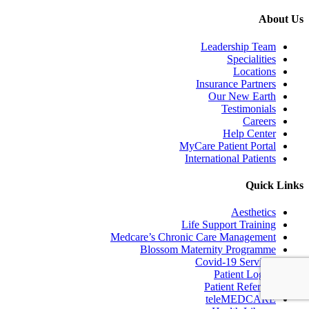
About Us
Leadership Team
Specialities
Locations
Insurance Partners
Our New Earth
Testimonials
Careers
Help Center
MyCare Patient Portal
International Patients
Quick Links
Aesthetics
Life Support Training
Medcare’s Chronic Care Management
Blossom Maternity Programme
Covid-19 Services
Patient Log In
Patient Referrals
teleMEDCARE