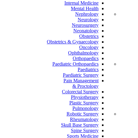
Internal Medicine
Mental Health
Nephrology
Neurology
Neurosurgery
Neonatology
Obstetrics
Obstetrics & Gynaecology
Oncology
Ophthalmology
Orthopaedics
Paediatric Orthopaedics
Paediatrics
Paediatric Surgery
Pain Management
Proctology &
Colorectal Surgery
Physiotherapy
Plastic Surgery
Pulmonology
Robotic Surgery
Rheumatology
Skull Base Surgery
Spine Surgery
Sports Medicine