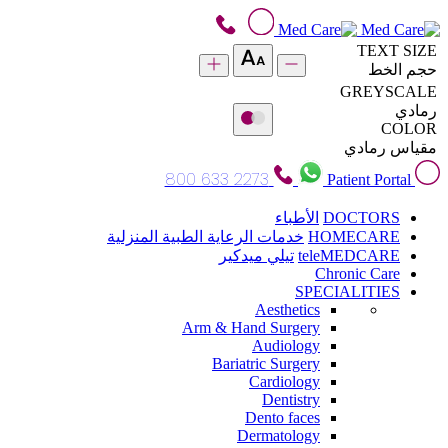
TEXT SIZE
حجم الخط
GREYSCALE
رمادي
COLOR
مقياس رمادي
800 633 2273
Patient Portal
DOCTORS
الأطباء
HOMECARE
خدمات الرعاية الطبية المنزلية
teleMEDCARE
تيلي ميدكير
Chronic Care
SPECIALITIES
Aesthetics
Arm & Hand Surgery
Audiology
Bariatric Surgery
Cardiology
Dentistry
Dento faces
Dermatology