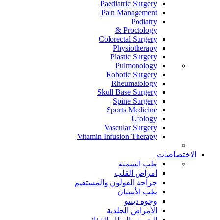
Paediatric Surgery
Pain Management
Podiatry
Proctology &
Colorectal Surgery
Physiotherapy
Plastic Surgery
Pulmonology
Robotic Surgery
Rheumatology
Skull Base Surgery
Spine Surgery
Sports Medicine
Urology
Vascular Surgery
Vitamin Infusion Therapy
الاختصاصات
طب السمنة
أمراض القلب
جراحة القولون والمستقيم
طب الأسنان
وجوه دينتو
الأمراض الجلدية
الحمية والنظام الغذائي