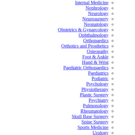
Internal Medicine
Nephrology
Neurology
Neurosurgery
Neonatology
Obstetrics & Gynaecology
Ophthalmology
Orthopaedics
Orthotics and Prosthetics
Osteopathy
Foot & Ankle
Hand & Wrist
Paediatric Orthopaedics
Paediatrics
Podiatric
Psychology
Physiotherapy
Plastic Surgery
Psychiatry
Pulmonology
Rheumatology
Skull Base Surgery
Spine Surgery
Sports Medicine
Urology