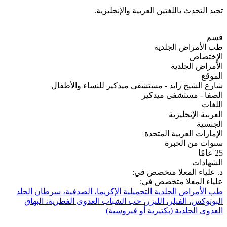
تجيد التحدث باللغتين العربية والإنجليزية.
قسم
طب الأمراض الجلدية
الإختصاص
الأمراض الجلدية
الموقع
شارع الشيخ زايد - مستشفى ميدكير للنساء والأطفال
الصفا - مستشفى ميدكير
اللغات
العربية
الإنجليزية
الجنسية
الإمارات العربية المتحدة
سنوات من الخبرة
25 عامًا
الشهادات
د. علياء المعلا متخصص في:
علياء المعلا متخصص في:
طب الأمراض الجلدية التجميلية
الإكزيما، الصدفية، سرطان الجلد
البوتوكس، الفيلر، الليزر، حب الشباب
العدوى الفطرية، البهاق
العدوى الجلدية (بكتيرية أو فيروسية)