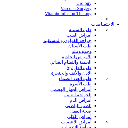
Urology
Vascular Surgery
Vitamin Infusion Therapy
الاختصاصات
طب السمنة
أمراض القلب
جراحة القولون والمستقيم
طب الأسنان
ﻮﺟﻮﻫ ﺪﻴﻨﺗﻭ
الأمراض الجلدية
الحمية والنظام الغذائي
طب الطوارئ
الأذن والأنف والحنجرة
طب الغدد الصماء
طب الأسرة
أمراض الجهاز الهضمي
الجراحة العامة
أمراض الدم
الطب الباطني
صحة العقل
أمراض الكلى
أمراض الأعصاب
جراحة الاعصاب