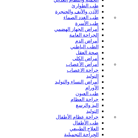
طب الطوارئ
الأذن والأنف والحنجرة
طب الغدد الصماء
طب الأسرة
أمراض الجهاز الهضمي
الجراحة العامة
أمراض الدم
الطب الباطني
صحة العقل
أمراض الكلى
أمراض الأعصاب
جراحة الاعصاب
التوليد
أمراض النساء والتوليد
الأورام
طب العيون
جراحة العظام
اليد والرسغ
التوليد
جراحة عظام الأطفال
طب الأطفال
العلاج الطبيعي
الجراحة التجميلية