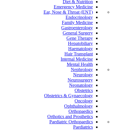
Diet & Nutrition
Emergency Medicine
Ear, Nose & Throat (ENT)
Endocrinology
Family Medicine
Gastroenterology
General Surgery
Gene Therapy
Hepatobiliary
Haematology
Hair Transplant
Internal Medicine
Mental Health
Nephrology
Neurology
Neurosurgery
Neonatology
Obstetrics
Obstetrics & Gynaecology
Oncology
Ophthalmology
Orthopaedics
Orthotics and Prosthetics
Paediatric Orthopaedics
Paediatrics