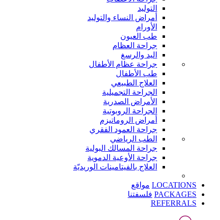
التوليد
أمراض النساء والتوليد
الأورام
طب العيون
جراحة العظام
اليد والرسغ
جراحة عظام الأطفال
طب الأطفال
العلاج الطبيعي
الجراحة التجميلية
الأمراض الصدرية
الجراحة الروبوتية
أمراض الروماتيزم
جراحة العمود الفقري
الطب الرياضي
جراحة المسالك البولية
جراحة الأوعية الدموية
العلاج بالفيتامينات الوريديّة
LOCATIONS
مواقع
PACKAGES
فلسفتنا
REFERRALS