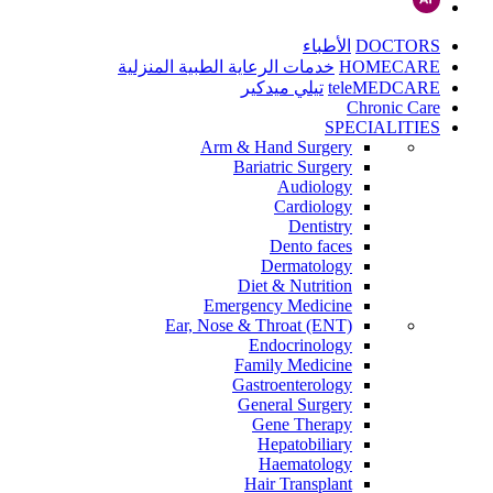
DOCTORS
الأطباء
HOMECARE
خدمات الرعاية الطبية المنزلية
teleMEDCARE
تيلي ميدكير
Chronic Care
SPECIALITIES
Arm & Hand Surgery
Bariatric Surgery
Audiology
Cardiology
Dentistry
Dento faces
Dermatology
Diet & Nutrition
Emergency Medicine
Ear, Nose & Throat (ENT)
Endocrinology
Family Medicine
Gastroenterology
General Surgery
Gene Therapy
Hepatobiliary
Haematology
Hair Transplant