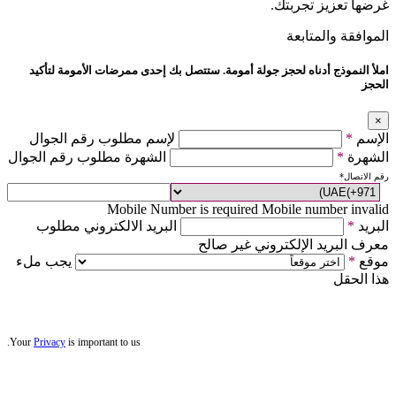
غرضها تعزيز تجربتك.
الموافقة والمتابعة
املأ النموذج أدناه لحجز جولة أمومة. ستتصل بك إحدى ممرضات الأمومة لتأكيد
الحجز
×
الإسم
*
لإسم مطلوب رقم الجوال
الشهرة
*
الشهرة مطلوب رقم الجوال
رقم الاتصال
*
Mobile Number is required
Mobile number invalid
البريد
*
البريد الالكتروني مطلوب
معرف البريد الإلكتروني غير صالح
موقع
*
يجب ملء
هذا الحقل
Your
Privacy
is important to us.