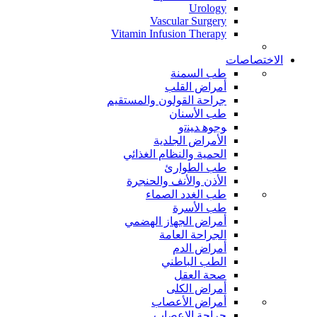
Urology
Vascular Surgery
Vitamin Infusion Therapy
الاختصاصات
طب السمنة
أمراض القلب
جراحة القولون والمستقيم
طب الأسنان
ﻮﺟﻮﻫ ﺪﻴﻨﺗﻭ
الأمراض الجلدية
الحمية والنظام الغذائي
طب الطوارئ
الأذن والأنف والحنجرة
طب الغدد الصماء
طب الأسرة
أمراض الجهاز الهضمي
الجراحة العامة
أمراض الدم
الطب الباطني
صحة العقل
أمراض الكلى
أمراض الأعصاب
جراحة الاعصاب