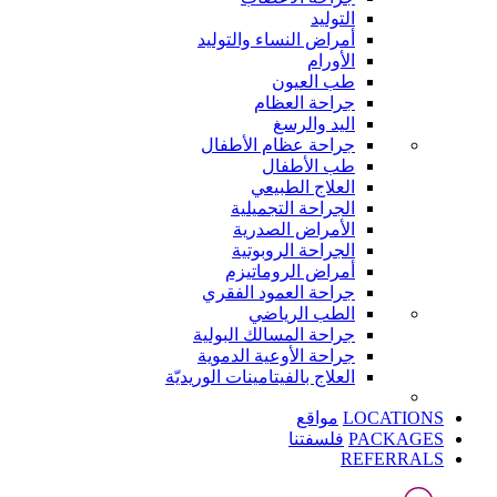
التوليد
أمراض النساء والتوليد
الأورام
طب العيون
جراحة العظام
اليد والرسغ
جراحة عظام الأطفال
طب الأطفال
العلاج الطبيعي
الجراحة التجميلية
الأمراض الصدرية
الجراحة الروبوتية
أمراض الروماتيزم
جراحة العمود الفقري
الطب الرياضي
جراحة المسالك البولية
جراحة الأوعية الدموية
العلاج بالفيتامينات الوريديّة
LOCATIONS
مواقع
PACKAGES
فلسفتنا
REFERRALS