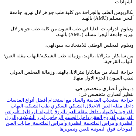
الشهادات
بكالريوس الطب والجراحة من كلية طب جواهر لال نهرو، جامعة
أليجرا مسلم (AMU) بالهند
ودبلوم الدراسات العليا في طب العيون من كلية طب جواهر لال
نهرو، جامعة أليجرا مسلم (AMU) بالهند،
ودبلوم المجلس الوطني للامتحانات، بنيودلهي،
من سانكارا نيثرالايا، بالهند، وزمالة طب الشبكية/التهاب مقلة العين/
التهاب القزحية،
جراحة الساد من سانكارا نيثرالايا، بالهند، وزمالة المجلس الدولي
لطب العيون (الجزء الاول منها).
د. بنظير أنصاري متخصص في:
بنظير أنصاري متخصص في:
جراحة استحلاب العدسة والساد مع استخدام أفضل أنواع العدسات
داخل مقلة العين
الاعتلال الشبكي السكري
طب الشبكية
التهاب
القزحية والالتهاب داخل مقلة العين
الزرَق (المياه الزرقاء)
Cأمراض
القرنية والقروح
الحقن داخل الجسم الزجاجي
ليزر الشبكية والزرق
الظفرة وأمراض الملتحمة
الظفرة وأمراض الملتحمة
إصابات العين
الموجات فوق الصوتية للعين وتصويرها