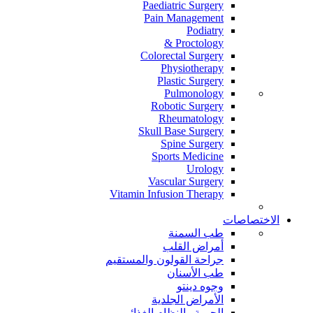
Paediatric Surgery
Pain Management
Podiatry
Proctology &
Colorectal Surgery
Physiotherapy
Plastic Surgery
Pulmonology
Robotic Surgery
Rheumatology
Skull Base Surgery
Spine Surgery
Sports Medicine
Urology
Vascular Surgery
Vitamin Infusion Therapy
الاختصاصات
طب السمنة
أمراض القلب
جراحة القولون والمستقيم
طب الأسنان
وجوه دينتو
الأمراض الجلدية
الحمية والنظام الغذائي