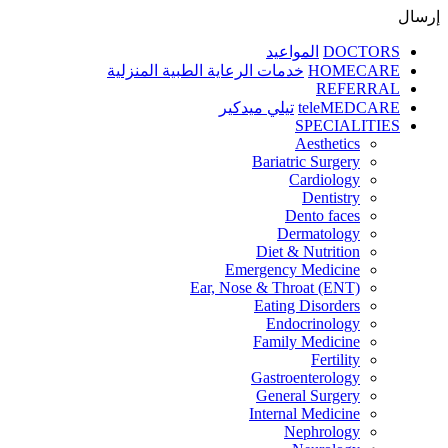
إرسال
DOCTORS
المواعيد
HOMECARE
خدمات الرعاية الطبية المنزلية
REFERRAL
teleMEDCARE
تيلي ميدكير
SPECIALITIES
Aesthetics
Bariatric Surgery
Cardiology
Dentistry
Dento faces
Dermatology
Diet & Nutrition
Emergency Medicine
Ear, Nose & Throat (ENT)
Eating Disorders
Endocrinology
Family Medicine
Fertility
Gastroenterology
General Surgery
Internal Medicine
Nephrology