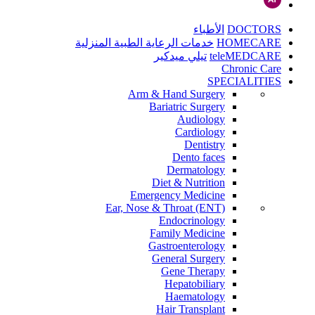
DOCTORS
الأطباء
HOMECARE
خدمات الرعاية الطبية المنزلية
teleMEDCARE
تيلي ميدكير
Chronic Care
SPECIALITIES
Arm & Hand Surgery
Bariatric Surgery
Audiology
Cardiology
Dentistry
Dento faces
Dermatology
Diet & Nutrition
Emergency Medicine
Ear, Nose & Throat (ENT)
Endocrinology
Family Medicine
Gastroenterology
General Surgery
Gene Therapy
Hepatobiliary
Haematology
Hair Transplant