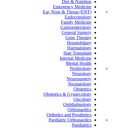
Diet & Nutrition
Emergency Medicine
Ear, Nose & Throat (ENT)
Endocrinology
Family Medicine
Gastroenterology
General Surgery
Gene Therapy
Hepatobiliary
Haematology
Hair Transplant
Internal Medicine
Mental Health
Nephrology
Neurology
Neurosurgery
Neonatology
Obstetrics
Obstetrics & Gynaecology
Oncology
Ophthalmology
Orthopaedics
Orthotics and Prosthetics
Paediatric Orthopaedics
Paediatrics