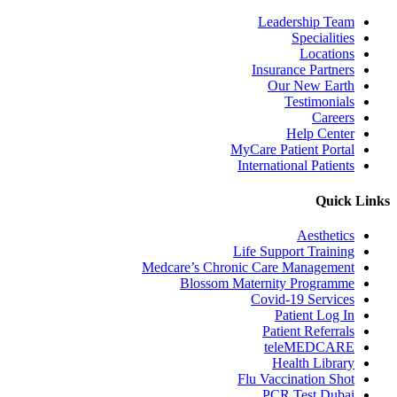
Leadership Team
Specialities
Locations
Insurance Partners
Our New Earth
Testimonials
Careers
Help Center
MyCare Patient Portal
International Patients
Quick Links
Aesthetics
Life Support Training
Medcare’s Chronic Care Management
Blossom Maternity Programme
Covid-19 Services
Patient Log In
Patient Referrals
teleMEDCARE
Health Library
Flu Vaccination Shot
PCR Test Dubai