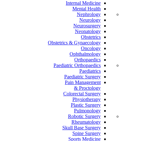
Internal Medicine
Mental Health
Nephrology
Neurology
Neurosurgery
Neonatology
Obstetrics
Obstetrics & Gynaecology
Oncology
Ophthalmology
Orthopaedics
Paediatric Orthopaedics
Paediatrics
Paediatric Surgery
Pain Management
Proctology &
Colorectal Surgery
Physiotherapy
Plastic Surgery
Pulmonology
Robotic Surgery
Rheumatology
Skull Base Surgery
Spine Surgery
Sports Medicine