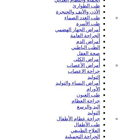
طب الطوارئ
الأذن والأنف والحنجرة
طب الغدد الصماء
طب الأسرة
أمراض الجهاز الهضمي
الجراحة العامة
أمراض الدم
الطب الباطني
صحة العقل
أمراض الكلى
أمراض الأعصاب
جراحة الاعصاب
التوليد
أمراض النساء والتوليد
الأورام
طب العيون
جراحة العظام
اليد والرسغ
التوليد
جراحة عظام الأطفال
طب الأطفال
العلاج الطبيعي
الجراحة التجميلية