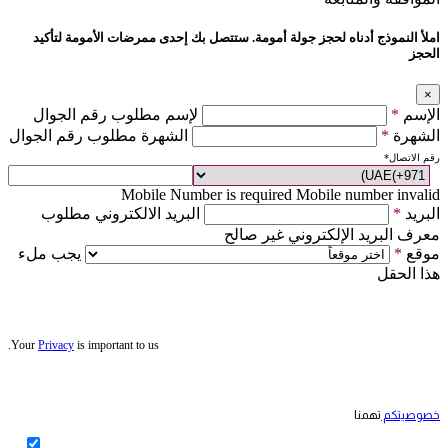
املأ النموذج أدناه لحجز جولة أمومة. ستتصل بك إحدى ممرضات الأمومة لتأكيد
الحجز
×
الإسم
*
لإسم مطلوب رقم الجوال
الشهرة
*
الشهرة مطلوب رقم الجوال
رقم الاتصال
*
Mobile Number is required
Mobile number invalid
البريد
*
البريد الالكتروني مطلوب
معرف البريد الإلكتروني غير صالح
موقع
*
يجب ملء
هذا الحقل
Your
Privacy
is important to us.
خصوصيتكم
تهمنا