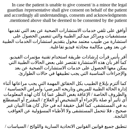
In case the patient is unable to give consent/ is a minor the legal
guardian /representative shall give consent on behalf of the patient
and accordingly all understandings, consents and acknowledgments
mentioned above shall be deemed to be consented by the patient.
أوافق على تلقي خدمات الاستشارات الصحية عن بعد التي تقدمها
مستشفيات ومراكز ميدكير الطبية والتي تتضمن الحصول على
استشارة من طبيب معتمد مخول بتقديم استشارات الخدمات الطبية
عن بعد وهي مكالمة محادثة فيديو تفاعلية.
أقر بأنني قرأت إرشادات طريقة استخدام تقنية مؤتمرات الفيديو.
كما أقر بأن هذه الاستشارة تقتصر على بعض الحالات الطبية التي
يمكن معها الحصول على خدمات الاستشارات الصحية عن بعد
والإجراءات المناسبة التي يجب تطبيقها في حالات الطوارئ.
كما ألتزم بإبلاغ الطبيب بكل الحقائق المهمة التي يجب مراعاتها أثناء
إدارة الحالة الطبية للمريض وتاريخه المرضي/ وأمراض الحساسية /
والظروف الخاصة / الإعاقة بغض النظر عما إذا كان لهذه المعلومات
أي تأثير أو صلة بالإجراء أو التشخيص أو العلاج / المقترح أو المضطلع
به في المستشفى. كما أقبل حقيقة أنه في حال كان هذا البيان غير
صحيح ، فلا تتحمل المستشفى ولا الأطباء المسؤولية عن العواقب
الناتجة.
تنطبق جميع قوانين القوانين الاتحادية السارية واللوائح / السياسات /