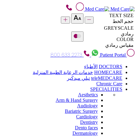
TEXT SIZE
حجم الخط
GREYSCALE
رمادي
COLOR
مقياس رمادي
800 633 2273
Patient Portal
DOCTORS
الأطباء
HOMECARE
خدمات الرعاية الطبية المنزلية
teleMEDCARE
تيلي ميدكير
Chronic Care
SPECIALITIES
Aesthetics
Arm & Hand Surgery
Audiology
Bariatric Surgery
Cardiology
Dentistry
Dento faces
Dermatology