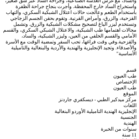
والساد، مع غرس العدسة الصناعية، وجراحة الساد عبر شق صغير،
واستخراج الساد خارج المحفظة. وأجرت بنجاح جراحة الظفرة
باستخدام الطعم وعالجت حالات اعتلال الشبكية السكري، والتهاب
القزحية، والزرق، وأمراض القرنية. وتقوم بحقن الجسم الزجاجي
وتستخدم ليزر الياغ لتصحيح مشكلات الشبكية والزرق. وتشمل
مجالات اهتمامها طب الشبكية، والاعتلال الشبكي السكري، والقسم
الأمامي والقسم الخلفي من العين، وليزر الشبكية، والساد،
والقزحية.وفي وقت فراغها، تحب السفر وتمضية الوقت مع الأسرة
والأصدقاء. وتجيد الإنجليزية والهندية والأردية والبنغالية والتاميلية
الأساسية"
قسم
طب العيون
الإختصاص
طب العيون
الموقع
مركز ميدكير الطبي - ديسكفري جاردنز
اللغات
الإنجليزية
الهندية
التاميلية
الأوردو
البنغالية
الجنسية
الهندية
سنوات من الخبرة
11 سنة