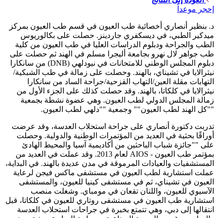
إحجر موعداً
د. بنظير أنصاري أخصائية طب العيون في قسم طب العيون بمركز
ميدكير الطبي، في ديسكفري جاردينز. حصلت على بكالوريوس
الطب والجراحة ودبلوم الدراسات العليا في طب العيون من كلية
طب جواهر لال نهرو بجامعة أليجرا مسلم في الهند ثم حصلت على
دبلوم المجلس الوطني للامتحانات في نيودلهي (DNB) من سانكارا
نيثرالايا في تشيناي، بالهند. وحصلت على زمالة في طب الشبكية/
التهابات مقلة العين/التهاب القزحية/جراحة الساد من سانكارا
نيثرالايا في كلكاتا، بالهند. وقد حصلت كذلك على الجزء الأول من
زمالة المجلس الدولي لطب العيون. وهي عضوة نشطة بجمعية
""كل الهند لطب العيون"" وجمعية ""دلهي لطب العيون.
تدربت دكتورة أنصاري على جراحة استحلاب العدسة، وقد عرضت
أوراقًا بحثية في العديد من المؤتمرات الوطنية والدولية. وحصلت
على ""جائزة شباب الباحثين من أكاديمية آسيا والمحيط الهادئ
بمؤتمر طب العيون - AIOS لعام 2013. وقد عملت في العديد من
المستشفيات والعيادات المرموقة في مدن عديدة بالهند. في البداية،
عملت استشارية لطب العيون في مستشفى ماكس فيجن لرعاية
العيون في تشيناي، ثم في مستشفى كينيا للعيون، والمستشفى
الآسيوي للعيون، واللتان تقعان في مومباي. وشغلت منصب
استشارية طب العيون في مستشفى روتاري للعيون في كلكاتا، قبل
انتقالها إلى دبي، وهي تتمتع بخبرة في جراحات استحلاب العدسة