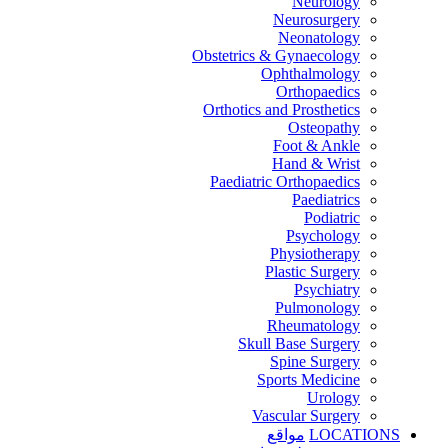
Neurology
Neurosurgery
Neonatology
Obstetrics & Gynaecology
Ophthalmology
Orthopaedics
Orthotics and Prosthetics
Osteopathy
Foot & Ankle
Hand & Wrist
Paediatric Orthopaedics
Paediatrics
Podiatric
Psychology
Physiotherapy
Plastic Surgery
Psychiatry
Pulmonology
Rheumatology
Skull Base Surgery
Spine Surgery
Sports Medicine
Urology
Vascular Surgery
LOCATIONS
مواقع