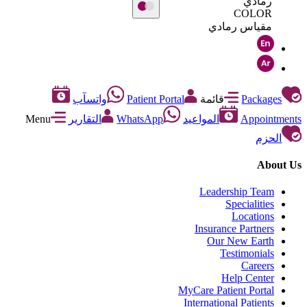
رمادي
COLOR
مقياس رمادي
Packages
قائمة
Patient Portal
واتسآب
Appointments
المواعيد
WhatsApp
التقارير
Menu
الحزم
About Us
Leadership Team
Specialities
Locations
Insurance Partners
Our New Earth
Testimonials
Careers
Help Center
MyCare Patient Portal
International Patients