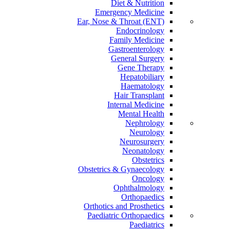
Diet & Nutrition
Emergency Medicine
Ear, Nose & Throat (ENT)
Endocrinology
Family Medicine
Gastroenterology
General Surgery
Gene Therapy
Hepatobiliary
Haematology
Hair Transplant
Internal Medicine
Mental Health
Nephrology
Neurology
Neurosurgery
Neonatology
Obstetrics
Obstetrics & Gynaecology
Oncology
Ophthalmology
Orthopaedics
Orthotics and Prosthetics
Paediatric Orthopaedics
Paediatrics