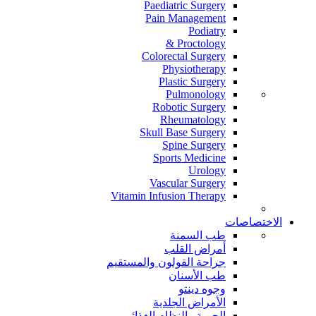
Paediatric Surgery
Pain Management
Podiatry
Proctology &
Colorectal Surgery
Physiotherapy
Plastic Surgery
Pulmonology
Robotic Surgery
Rheumatology
Skull Base Surgery
Spine Surgery
Sports Medicine
Urology
Vascular Surgery
Vitamin Infusion Therapy
الاختصاصات
طب السمنة
أمراض القلب
جراحة القولون والمستقيم
طب الأسنان
وجوه دينتو
الأمراض الجلدية
الحمية والنظام الغذائي