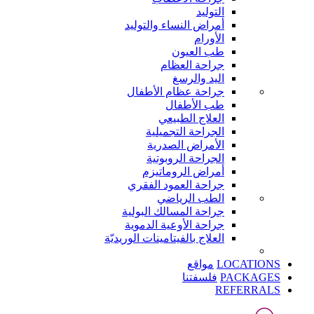
التوليد
أمراض النساء والتوليد
الأورام
طب العيون
جراحة العظام
اليد والرسغ
جراحة عظام الأطفال
طب الأطفال
العلاج الطبيعي
الجراحة التجميلية
الأمراض الصدرية
الجراحة الروبوتية
أمراض الروماتيزم
جراحة العمود الفقري
الطب الرياضي
جراحة المسالك البولية
جراحة الأوعية الدموية
العلاج بالفيتامينات الوريديّة
LOCATIONS
مواقع
PACKAGES
فلسفتنا
REFERRALS