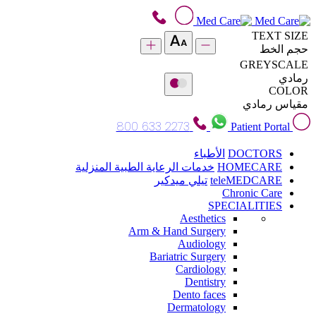
TEXT SIZE
حجم الخط
GREYSCALE
رمادي
COLOR
مقياس رمادي
800 633 2273
Patient Portal
DOCTORS
الأطباء
HOMECARE
خدمات الرعاية الطبية المنزلية
teleMEDCARE
تيلي ميدكير
Chronic Care
SPECIALITIES
Aesthetics
Arm & Hand Surgery
Audiology
Bariatric Surgery
Cardiology
Dentistry
Dento faces
Dermatology