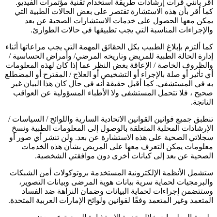
أقر بأنني قرأت إرشادات طريقة استخدام تقنية مؤتمرات الفيديو.
كما أقر بأن هذه الاستشارة تقتصر على بعض الحالات الطبية التي
يمكن معها الحصول على خدمات الاستشارات الصحية عن بعد
والإجراءات المناسبة التي يجب تطبيقها في حالات الطوارئ.
كما ألتزم بإبلاغ الطبيب بكل الحقائق المهمة التي يجب مراعاتها أثناء
إدارة الحالة الطبية للمريض وتاريخه المرضي/ وأمراض الحساسية /
والظروف الخاصة / الإعاقة بغض النظر عما إذا كان لهذه المعلومات
أي تأثير أو صلة بالإجراء أو التشخيص أو العلاج / المقترح أو المضطلع
به في المستشفى. كما أقبل حقيقة أنه في حال كان هذا البيان غير
صحيح ، فلا تتحمل المستشفى ولا الأطباء المسؤولية عن العواقب
الناتجة.
تنطبق جميع قوانين القوانين الاتحادية السارية واللوائح / السياسات /
الإرشادات المحلية المتعلقة بالوصول إلى المعلومات الطبية ونسخ
سجلاتي الصحية على هذه الاستشارة عن بعد. ولن تنشر أي صور أو
معلومات يمكن التعرف معها على المريض بشأن هذه الخدمات
الصحية عن بعد إلى كيانات أخرى دون موافقتي الشخصية.
ستشمل الأنظمة الإلكترونية المستخدمة بروتوكولات أمن الشبكات
والبرمجيات لحماية سرية بيانات هوية المرضى وبيانات التصوير،
وستتضمن إجراءات لحماية البيانات وضمان النزاهة ضد الفساد
المتعمد وغير المتعمد وفقًا لقوانين ولوائح الإمارات العربية المتحدة.