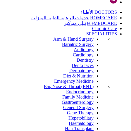
DOCTORS
الأطباء
HOMECARE
خدمات الرعاية الطبية المنزلية
teleMEDCARE
تيلي ميدكير
Chronic Care
SPECIALITIES
Arm & Hand Surgery
Bariatric Surgery
Audiology
Cardiology
Dentistry
Dento faces
Dermatology
Diet & Nutrition
Emergency Medicine
Ear, Nose & Throat (ENT)
Endocrinology
Family Medicine
Gastroenterology
General Surgery
Gene Therapy
Hepatobiliary
Haematology
Hair Transplant