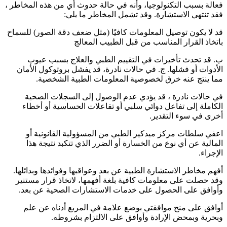
فعالة بسبب التكنولوجيا، وأنه في حالة حدوث أي من هذه المخاطر ،
فقد تنتهي الاستشارة. وقد تشمل المخاطر ما يلي:
قد لا يكون توصيل المعلومات كافيًا (مثل ضعف دقة الصور) للسماح
باتخاذ القرار المناسب من قبل الطبيب المعالج
ب. قد تحدث تأخيرات في التقييم الطبي والعلاج بسبب عيوب
الأدوات أو فشلها. ج. في حالات نادرة، قد يفشل بروتوكول الأمان
مما ينتج عنه خرق لخصوصية المعلومات الطبية الشخصية.
في حالات نادرة ، قد يؤدي عدم الوصول إلى السجلات الصحية
الكاملة إلى تفاعل دوائي سلبي أو تفاعلات الحساسية أو أخطاء
أخرى في سوء التقدير.
اعفي سلطات مركز ميدكير الطبي من المسؤولية القانونية أو
المالية عن أي نوع من الخسارة أو الضرر الذي تتكبد نتيجة هذا
الإجراء.
أفهم مخاطر الاستشارة الطبية عن بعد وعواقبها وفوائدها وبدائلها.
وقد حصلت على معلومات كافية بلغة أفهمها، لاتخاذ قرار مستنير
وأوافق على الحصول على خدمات الاستشارات الصحية عن بعد.
أوافق على منح موافقتي بوضع علامة في المربع أدناه عن علم
وبحرية وبمحض الإرادة وأوافق على الالتزام بشروطه.