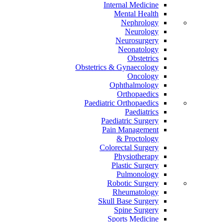
Internal Medicine
Mental Health
Nephrology
Neurology
Neurosurgery
Neonatology
Obstetrics
Obstetrics & Gynaecology
Oncology
Ophthalmology
Orthopaedics
Paediatric Orthopaedics
Paediatrics
Paediatric Surgery
Pain Management
Proctology &
Colorectal Surgery
Physiotherapy
Plastic Surgery
Pulmonology
Robotic Surgery
Rheumatology
Skull Base Surgery
Spine Surgery
Sports Medicine