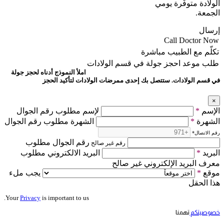
الولادة متوفّرة يومي
الجمعة.
إرسال
Call Doctor Now
تكلّم مع الطبيب مباشرة
طلب موعد
احجز جولة في قسم الولادات
املأ النموذج أدناه لحجز جولة
في قسم الولادات. ستتصل بك إحدى ممرضات الولادات لتأكيد الحجز
×
الإسم
*
لإسم مطلوب رقم الجوال
الشهرة
*
الشهرة مطلوب رقم الجوال
رقم الاتصال
*
رقم الجوال مطلوب
رقم غير صالح
البريد
*
البريد الالكتروني مطلوب
معرف البريد الإلكتروني غير صالح
موقع
*
يجب ملء
هذا الحقل
Your
Privacy
is important to us.
خصوصيتكم
تهمنا