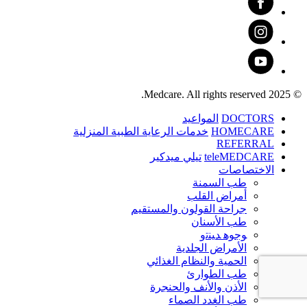
© 2025 Medcare. All rights reserved.
DOCTORS
المواعيد
HOMECARE
خدمات الرعاية الطبية المنزلية
REFERRAL
teleMEDCARE
تيلي ميدكير
الاختصاصات
طب السمنة
أمراض القلب
جراحة القولون والمستقيم
طب الأسنان
ﻮﺟﻮﻫ ﺪﻴﻨﺗﻭ
الأمراض الجلدية
الحمية والنظام الغذائي
طب الطوارئ
الأذن والأنف والحنجرة
طب الغدد الصماء