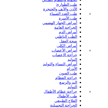
طب الطوارئ
الأذن والأنف والحنجرة
طب الغدد الصماء
طب الأسرة
أمراض الجهاز الهضمي
الجراحة العامة
أمراض الدم
الطب الباطني
صحة العقل
أمراض الكلى
أمراض الأعصاب
جراحة الاعصاب
التوليد
أمراض النساء والتوليد
الأورام
طب العيون
جراحة العظام
اليد والرسغ
التوليد
جراحة عظام الأطفال
طب الأطفال
العلاج الطبيعي
الجراحة التجميلية