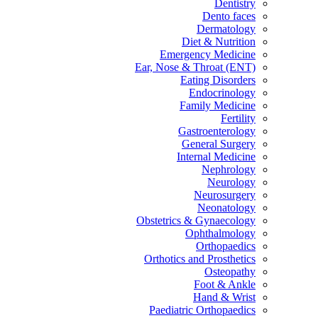
Dentistry
Dento faces
Dermatology
Diet & Nutrition
Emergency Medicine
Ear, Nose & Throat (ENT)
Eating Disorders
Endocrinology
Family Medicine
Fertility
Gastroenterology
General Surgery
Internal Medicine
Nephrology
Neurology
Neurosurgery
Neonatology
Obstetrics & Gynaecology
Ophthalmology
Orthopaedics
Orthotics and Prosthetics
Osteopathy
Foot & Ankle
Hand & Wrist
Paediatric Orthopaedics