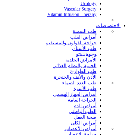
Urology
Vascular Surgery
Vitamin Infusion Therapy
الاختصاصات
طب السمنة
أمراض القلب
جراحة القولون والمستقيم
طب الأسنان
ﻮﺟﻮﻫ ﺪﻴﻨﺗﻭ
الأمراض الجلدية
الحمية والنظام الغذائي
طب الطوارئ
الأذن والأنف والحنجرة
طب الغدد الصماء
طب الأسرة
أمراض الجهاز الهضمي
الجراحة العامة
أمراض الدم
الطب الباطني
صحة العقل
أمراض الكلى
أمراض الأعصاب
جراحة الاعصاب