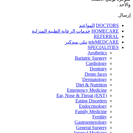
والأحد .
إرسال
DOCTORS
المواعيد
HOMECARE
خدمات الرعاية الطبية المنزلية
REFERRAL
teleMEDCARE
تيلي ميدكير
SPECIALITIES
Aesthetics
Bariatric Surgery
Cardiology
Dentistry
Dento faces
Dermatology
Diet & Nutrition
Emergency Medicine
Ear, Nose & Throat (ENT)
Eating Disorders
Endocrinology
Family Medicine
Fertility
Gastroenterology
General Surgery
Internal Medicine