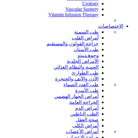
Urology
Vascular Surgery
Vitamin Infusion Therapy
الاختصاصات
طب السمنة
أمراض القلب
جراحة القولون والمستقيم
طب الأسنان
ﻮﺟﻮﻫ ﺪﻴﻨﺗﻭ
الأمراض الجلدية
الحمية والنظام الغذائي
طب الطوارئ
الأذن والأنف والحنجرة
طب الغدد الصماء
طب الأسرة
أمراض الجهاز الهضمي
الجراحة العامة
أمراض الدم
الطب الباطني
صحة العقل
أمراض الكلى
أمراض الأعصاب
جراحة الاعصاب