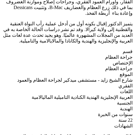
الفقار، وأورام العمود الفقري، وجراحات إصلاح وموازنة الغضروف
بما في ذلك زرع العظام والغضاريف B-Mac، وتثبيت Dessicans
وإعادة بناء أربطة الفخذ.
يتميز الدكتور إقبال بكونه أول من أدخل عملية رأب النواة العنقية
والقطنية إلى ولاية كيرالا. وقد تم نشر دراسات الحالة الخاصة به في
العديد من المجلات المشهورة عالميًا. وهو يجيد تحدث عدة لغات مثل
العربية والإنجليزية والهندية والكانادا والمالايالامية والتاميلية.
قسم
جراحة العظام
الإختصاص
جراحة العظام
الموقع
شارع الشيخ زايد - مستشفى ميدكير لجراحة العظام والعمود
الفقري
اللغات
العربية
الإنجليزية
الهندية
الكنادية
التاميلية
الماليالامية
الجنسية
الهندية
سنوات من الخبرة
22 سنة
الشهادات