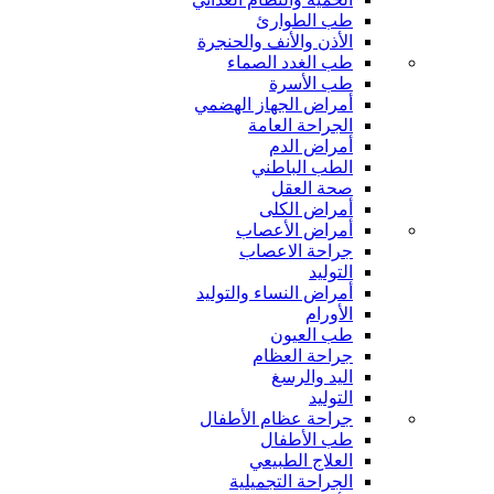
طب الطوارئ
الأذن والأنف والحنجرة
طب الغدد الصماء
طب الأسرة
أمراض الجهاز الهضمي
الجراحة العامة
أمراض الدم
الطب الباطني
صحة العقل
أمراض الكلى
أمراض الأعصاب
جراحة الاعصاب
التوليد
أمراض النساء والتوليد
الأورام
طب العيون
جراحة العظام
اليد والرسغ
التوليد
جراحة عظام الأطفال
طب الأطفال
العلاج الطبيعي
الجراحة التجميلية