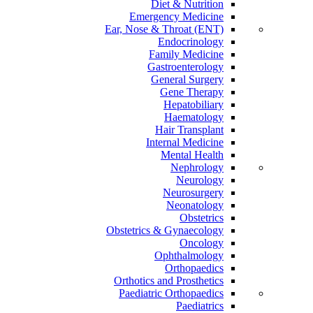
Diet & Nutrition
Emergency Medicine
Ear, Nose & Throat (ENT)
Endocrinology
Family Medicine
Gastroenterology
General Surgery
Gene Therapy
Hepatobiliary
Haematology
Hair Transplant
Internal Medicine
Mental Health
Nephrology
Neurology
Neurosurgery
Neonatology
Obstetrics
Obstetrics & Gynaecology
Oncology
Ophthalmology
Orthopaedics
Orthotics and Prosthetics
Paediatric Orthopaedics
Paediatrics