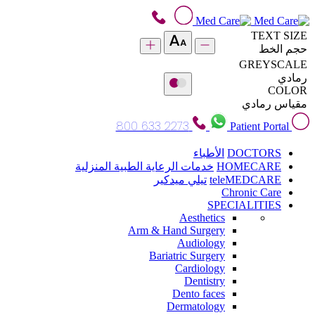
TEXT SIZE
حجم الخط
GREYSCALE
رمادي
COLOR
مقياس رمادي
800 633 2273
Patient Portal
DOCTORS
الأطباء
HOMECARE
خدمات الرعاية الطبية المنزلية
teleMEDCARE
تيلي ميدكير
Chronic Care
SPECIALITIES
Aesthetics
Arm & Hand Surgery
Audiology
Bariatric Surgery
Cardiology
Dentistry
Dento faces
Dermatology