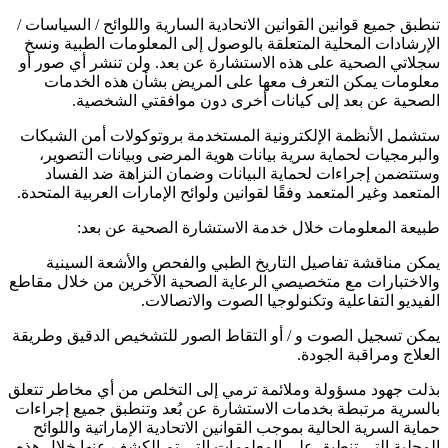
تنطبق جميع قوانين القوانين الاتحادية السارية واللوائح / السياسات /
الإرشادات المحلية المتعلقة بالوصول إلى المعلومات الطبية ونسخ
سجلاتي الصحية على هذه الاستشارة عن بعد. ولن تنشر أي صور أو
معلومات يمكن التعرف معها على المريض بشأن هذه الخدمات
الصحية عن بعد إلى كيانات أخرى دون موافقتي الشخصية.
ستشمل الأنظمة الإلكترونية المستخدمة بروتوكولات أمن الشبكات
والبرمجيات لحماية سرية بيانات هوية المرضى وبيانات التصوير،
وستتضمن إجراءات لحماية البيانات وضمان النزاهة ضد الفساد
المتعمد وغير المتعمد وفقًا لقوانين ولوائح الإمارات العربية المتحدة.
طبيعة المعلومات خلال خدمة الاستشارة الصحية عن بعد:
يمكن مناقشة تفاصيل التاريخ الطبي والفحص والأشعة السينية
والاختبارات مع متخصيصي الرعاية الصحية الآخرين من خلال مقاطع
الفيديو التفاعلية وتكنولوجيا الصوت والاتصالات.
يمكن تسجيل الصوت و / أو التقاط الصور للتشخيص الدقيق وطريقة
العلاج ومراقبة الجودة.
بذلت جهود مسؤولة وملائمة ترمي إلى التخلص من أي مخاطر تتعلق
بالسرية مرتبطة بخدمات الاستشارة عن بُعد وتنطبق جميع إجراءات
حماية السرية الحالية بموجب القوانين الاتحادية الإماراتية واللوائح
المحلية التي تنطبق على المعلومات التي تم الكشف عنها خلال هذه