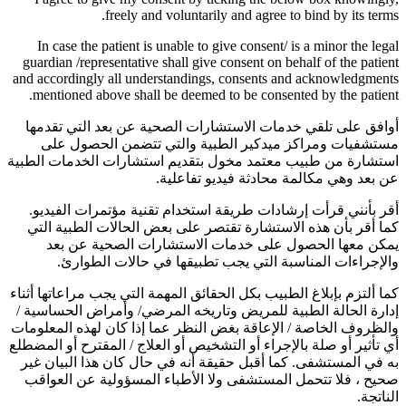
freely and voluntarily and agree to bind by its terms.
In case the patient is unable to give consent/ is a minor the legal
guardian /representative shall give consent on behalf of the patient
and accordingly all understandings, consents and acknowledgments
mentioned above shall be deemed to be consented by the patient.
أوافق على تلقي خدمات الاستشارات الصحية عن بعد التي تقدمها
مستشفيات ومراكز ميدكير الطبية والتي تتضمن الحصول على
استشارة من طبيب معتمد مخول بتقديم استشارات الخدمات الطبية
عن بعد وهي مكالمة محادثة فيديو تفاعلية.
أقر بأنني قرأت إرشادات طريقة استخدام تقنية مؤتمرات الفيديو.
كما أقر بأن هذه الاستشارة تقتصر على بعض الحالات الطبية التي
يمكن معها الحصول على خدمات الاستشارات الصحية عن بعد
والإجراءات المناسبة التي يجب تطبيقها في حالات الطوارئ.
كما ألتزم بإبلاغ الطبيب بكل الحقائق المهمة التي يجب مراعاتها أثناء
إدارة الحالة الطبية للمريض وتاريخه المرضي/ وأمراض الحساسية /
والظروف الخاصة / الإعاقة بغض النظر عما إذا كان لهذه المعلومات
أي تأثير أو صلة بالإجراء أو التشخيص أو العلاج / المقترح أو المضطلع
به في المستشفى. كما أقبل حقيقة أنه في حال كان هذا البيان غير
صحيح ، فلا تتحمل المستشفى ولا الأطباء المسؤولية عن العواقب
الناتجة.