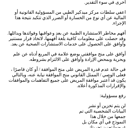
أخرى في سوء التقدير.
اعفي سلطات مركز ميدكير الطبي من المسؤولية القانونية أو
المالية عن أي نوع من الخسارة أو الضرر الذي تتكبد نتيجة هذا
الإجراء.
أفهم مخاطر الاستشارة الطبية عن بعد وعواقبها وفوائدها وبدائلها.
وقد حصلت على معلومات كافية بلغة أفهمها، لاتخاذ قرار مستنير
وأوافق على الحصول على خدمات الاستشارات الصحية عن بعد.
أوافق على منح موافقتي بوضع علامة في المربع أدناه عن علم
وبحرية وبمحض الإرادة وأوافق على الالتزام بشروطه.
في حالة عدم قدرة المريض على منح الموافقة / أو كان قاصرًا ،
فعلى الوصي / الممثل القانوني منح الموافقة نيابة عنه، وبالتالي
يكون قد اُعتبر موافقة المريض على جميع التفاهمات والموافقات
والإقرارات المذكورة أعلاه.
رفع مسؤولية:
لن يتم تخزين أو نشر
البيانات الشخصية التي تم
جمعها من خلال هذا
النموذج في أي مكان بل
غرضها تعزيز تجربتك.