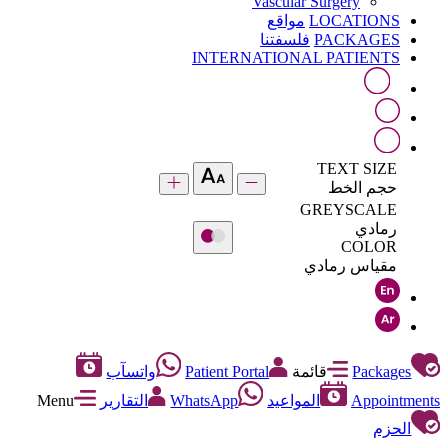
Vascular Surgery
LOCATIONS
مواقع
PACKAGES
فلسفتنا
INTERNATIONAL PATIENTS
TEXT SIZE
حجم الخط
GREYSCALE
رمادي
COLOR
مقياس رمادي
Packages
قائمة
Patient Portal
واتسآب
Appointments
المواعيد
WhatsApp
التقارير
Menu
الحزم