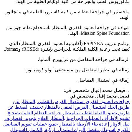
بكالوريوس الطب والجراحة من كلية كوتايام الطبية في الهند،
ماجستير في جراحة العظام من كلية كاستوربا الطبية في مانجالور،
الهند.
شهادة في جراحة العمود الفقري بالمنظار باستخدام نظام جور من
Mission Spine Foundation، الهند،
برنامج تدريب ESPINEA (أكاديمية العمود الفقري بالمنظار) الذي
يُعقد تحت رعاية الكلية الملكية للجراحين بإدنبرة (RCSEd) وJoimax.
الزمالة في جراحة المفاصل من فرايبيرج، ألمانيا،
زمالة في تنظير المفاصل من مستشفى أبولو كويمباتور،
زمالة في استبدال المفاصل.
د. فيصل محمد إقبال متخصص في:
فيصل محمد إقبال متخصص في:
جراحات العمود الفقري
استئصال القرص القطني بالمنظار عن
طريق الجلد
استئصال القرص العنقي بالمنظار
تخفيف الضغط عن
طريق تضيق القناة القطنية بالمنظار
جراحة العظام العامة
تصحيح
تشوه الأطراف
العمليات الجراحية بالمنظار
العلاج بتجديد الغضاريف
نقل الأوتار
إعادة بناء الأربطة بالمنظار
جميع عمليات تقويم المفاصل
الكبرى
استبدال مفصل الورك
استبدال الركبة بالكامل
Tاستبدال