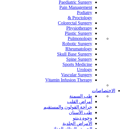
Paediatric Surgery
Pain Management
Podiatry
Proctology &
Colorectal Surgery
Physiotherapy
Plastic Surgery
Pulmonology
Robotic Surgery
Rheumatology
Skull Base Surgery
Spine Surgery
Sports Medicine
Urology
Vascular Surgery
Vitamin Infusion Therapy
الاختصاصات
طب السمنة
أمراض القلب
جراحة القولون والمستقيم
طب الأسنان
وجوه دينتو
الأمراض الجلدية
الحمية والنظام الغذائي