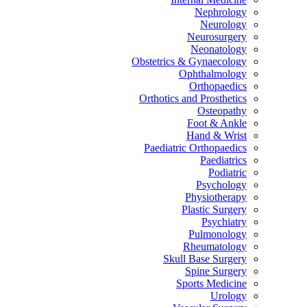
Nephrology
Neurology
Neurosurgery
Neonatology
Obstetrics & Gynaecology
Ophthalmology
Orthopaedics
Orthotics and Prosthetics
Osteopathy
Foot & Ankle
Hand & Wrist
Paediatric Orthopaedics
Paediatrics
Podiatric
Psychology
Physiotherapy
Plastic Surgery
Psychiatry
Pulmonology
Rheumatology
Skull Base Surgery
Spine Surgery
Sports Medicine
Urology