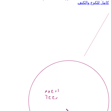
كامل للكوع والكتف
موعداً
إحجر