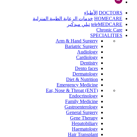
DOCTORS
الأطباء
HOMECARE
خدمات الرعاية الطبية المنزلية
teleMEDCARE
تيلي ميدكير
Chronic Care
SPECIALITIES
Arm & Hand Surgery
Bariatric Surgery
Audiology
Cardiology
Dentistry
Dento faces
Dermatology
Diet & Nutrition
Emergency Medicine
Ear, Nose & Throat (ENT)
Endocrinology
Family Medicine
Gastroenterology
General Surgery
Gene Therapy
Hepatobiliary
Haematology
Hair Transplant