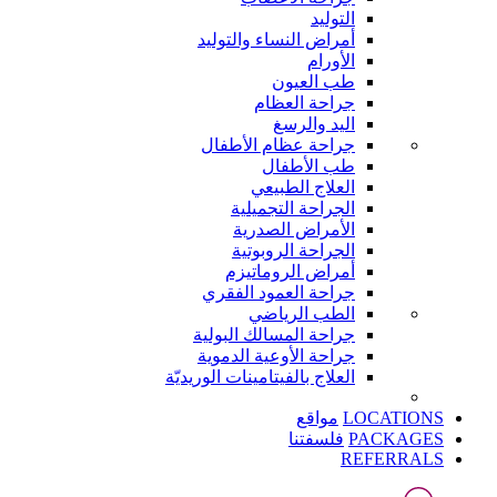
التوليد
أمراض النساء والتوليد
الأورام
طب العيون
جراحة العظام
اليد والرسغ
جراحة عظام الأطفال
طب الأطفال
العلاج الطبيعي
الجراحة التجميلية
الأمراض الصدرية
الجراحة الروبوتية
أمراض الروماتيزم
جراحة العمود الفقري
الطب الرياضي
جراحة المسالك البولية
جراحة الأوعية الدموية
العلاج بالفيتامينات الوريديّة
LOCATIONS
مواقع
PACKAGES
فلسفتنا
REFERRALS