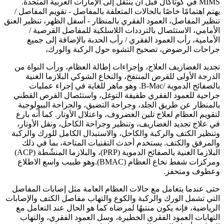
MIMS في كوتاكال قبل أن ينتقل إلى الإمارات العربية المتحدة.
يهتم اهتمامًا خاصًا بالحالات المتعلقة بالمفاصل - تقويم المفاصل /
تنظير المفاصل، العمود الفقري بالمنظار - أسفل الظهر، تنظير العنق
الأمامي، الاستئصال بالترددات اللاسلكية للمفاصل القرصية /
الأمامية، رأب العمود الفقري / رأب الحدبة بالإضافة إلى جميع
جراحات الرضوض، تصحيح التشوه حول الركبة والورك،
تجديد الغضاريف العلاج، وإجراءات إطالة العظام، ورأب النواة من
الدرجة الأولى للقرص المنتفخ، والنخاع الشوكي البلازما الغنية
بالصفائح الدموية /B-Mac. وهو ماهر للغاية في إجراء عمليات
جراحية للعمود الفقري طفيفة التوغل، واستئصال القرص القطني
بالمنظار عن طريق الجلد، وجراحة التضيق، والجراحة البيولوجية
لتقويم العظام لعلاج تلين الغضروف، واعتلال الأوتار. كما أنه بارع
في علاج تجديد الغضاريف، وتنظير وجراحة الكاحل، ونقل الأوتار،
وتنظير الكتف والركبة والكاحل، والاستبدال الكامل للورك والركبة
والمرفق والكتف. يستخدم أحدث التقنيات المتاحة، بما في ذلك
البلازما الغنية بالصفائح الدموية (PRP)، والبلازما المنشّطة (ACP)
ومركزات شفط نخاع العظام (BMAC).وهو طبيب واسع الاطلاع
وعطوف ومتحفز.
حتى عندما يتعامل مع حالات العظام العامة مثل إصابات المفاصل
التي تشمل الورك والركبة والكوع والتهاب مفاصل الكتف والإصابات
الرياضية، فإنه يكون منتبهًا لمرضاه كما هو الحال عند التعامل مع
التهابات العمود الفقري الخطيرة، وسل العمود الفقري، والتهاب