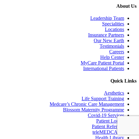
About Us
Leadership Team
Specialities
Locations
Insurance Partners
Our New Earth
Testimonials
Careers
Help Center
MyCare Patient Portal
International Patients
Quick Links
Aesthetics
Life Support Training
Medcare’s Chronic Care Management
Blossom Maternity Programme
Covid-19 Services
Patient Log In
Patient Referrals
teleMEDCARE
Health Library