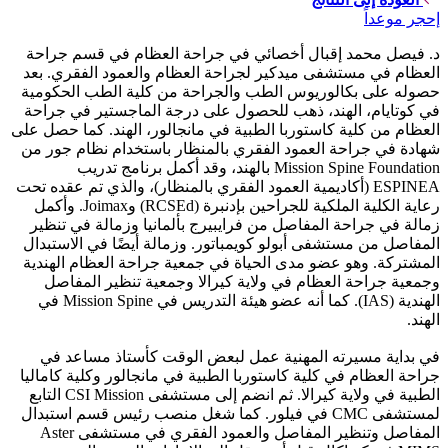
إحجر موعداً
د. فيصل محمد إقبال أخصائي في جراحة العظام في قسم جراحة
العظام في مستشفى ميدكير لجراحة العظام والعمود الفقري. بعد
حصوله على بكالوريوس الطب والجراحة من كلية الطب الحكومية
في كوتايام، الهند، ذهب للحصول على درجة الماجستير في جراحة
العظام من كلية كاستوربا الطبية في مانجالور، الهند. كما حصل على
شهادة في جراحة العمود الفقري بالمنظار باستخدام نظام جور من
Mission Spine Foundation بالهند، وقد أكمل برنامج تدريب
ESPINEA (أكاديمية العمود الفقري بالمنظار)، والذي تم عقده تحت
رعاية الكلية الملكية للجراحين بإدنبرة (RCSEd) وJoimax. وأكمل
زمالة في جراحة المفاصل من فرايبيرج بألمانيا وزمالة في تنظير
المفاصل من مستشفى أبولو كويمباتور. وزمالة أيضًا في الاستبدال
المشتركة. وهو عضو مدى الحياة في جمعية جراحة العظام الهندية
وجمعية جراحة العظام في ولاية كيرالا وجمعية تنظير المفاصل
الهندية (IAS). كما أنه عضو هيئة التدريس في Mission Spine في
الهند.
في بداية مسيرته المهنية عمل لبعض الوقت كأستاذ مساعد في
جراحة العظام في كلية كاستوربا الطبية في مانجالور وكلية كاماليا
الطبية في ولاية كيرالا. ثم انضم إلى مستشفى CSI Mission التابع
لمستشفى CMC في فيلور. كما شغل منصب رئيس قسم استبدال
المفاصل وتنظير المفاصل والعمود الفقري في مستشفى Aster