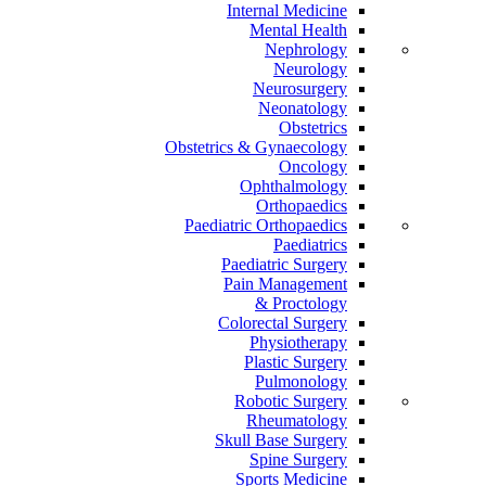
Internal Medicine
Mental Health
Nephrology
Neurology
Neurosurgery
Neonatology
Obstetrics
Obstetrics & Gynaecology
Oncology
Ophthalmology
Orthopaedics
Paediatric Orthopaedics
Paediatrics
Paediatric Surgery
Pain Management
Proctology &
Colorectal Surgery
Physiotherapy
Plastic Surgery
Pulmonology
Robotic Surgery
Rheumatology
Skull Base Surgery
Spine Surgery
Sports Medicine